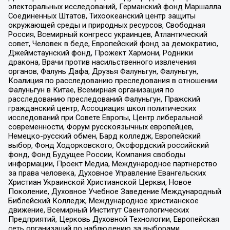
электоральных исследований, Германский фонд Маршалла
Соединенных Штатов, Тихоокеанский центр защиты
окружающей среды и природных ресурсов, Свободная
Россия, Всемирный конгресс украинцев, Атлантический
совет, Человек в беде, Европейский фонд за демократию,
Джеймстаунский фонд, Прожект Хармони, Родники
дракона, Врачи против насильственного извлечения
органов, Фалунь Дафа, Друзья Фалуньгун, Фалуньгун,
Коалиция по расследованию преследования в отношении
Фалуньгун в Китае, Всемирная организация по
расследованию преследований Фалуньгун, Пражский
гражданский центр, Ассоциация школ политических
исследований при Совете Европы, Центр либеральной
современности, Форум русскоязычных европейцев,
Немецко-русский обмен, Бард колледж, Европейский
выбор, Фонд Ходорковского, Оксфордский российский
фонд, Фонд Будущее России, Компания свободы
информации, Проект Медиа, Международное партнерство
за права человека, Духовное Управление Евангельских
Христиан Украинской Христианской Церкви, Новое
Поколение, Духовное Учебное Заведение Международный
Библейский Колледж, Международное христианское
движение, Всемирный Институт Саентологических
Предприятий, Церковь Духовной Технологии, Европейская
сеть организаций по наблюдению за выборами,