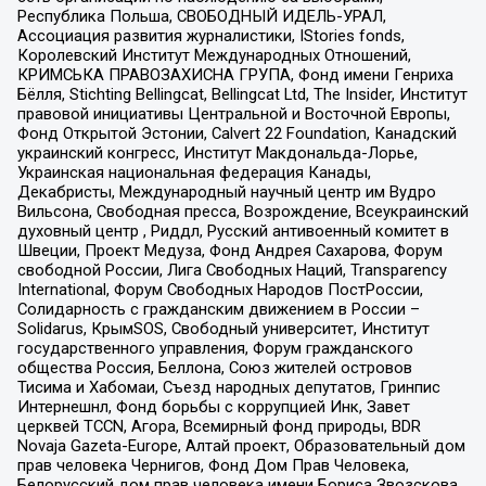
Республика Польша, СВОБОДНЫЙ ИДЕЛЬ-УРАЛ,
Ассоциация развития журналистики, IStories fonds,
Королевский Институт Международных Отношений,
КРИМСЬКА ПРАВОЗАХИСНА ГРУПА, Фонд имени Генриха
Бёлля, Stichting Bellingcat, Bellingcat Ltd, The Insider, Институт
правовой инициативы Центральной и Восточной Европы,
Фонд Открытой Эстонии, Calvert 22 Foundation, Канадский
украинский конгресс, Институт Макдональда-Лорье,
Украинская национальная федерация Канады,
Декабристы, Международный научный центр им Вудро
Вильсона, Свободная пресса, Возрождение, Всеукраинский
духовный центр , Риддл, Русский антивоенный комитет в
Швеции, Проект Медуза, Фонд Андрея Сахарова, Форум
свободной России, Лига Свободных Наций, Transparеncy
International, Форум Свободных Народов ПостРоссии,
Солидарность с гражданским движением в России –
Solidarus, КрымSOS, Свободный университет, Институт
государственного управления, Форум гражданского
общества Россия, Беллона, Союз жителей островов
Тисима и Хабомаи, Съезд народных депутатов, Гринпис
Интернешнл, Фонд борьбы с коррупцией Инк, Завет
церквей TCCN, Агора, Всемирный фонд природы, BDR
Novaja Gazeta-Europe, Алтай проект, Образовательный дом
прав человека Чернигов, Фонд Дом Прав Человека,
Белорусский дом прав человека имени Бориса Звозскова,