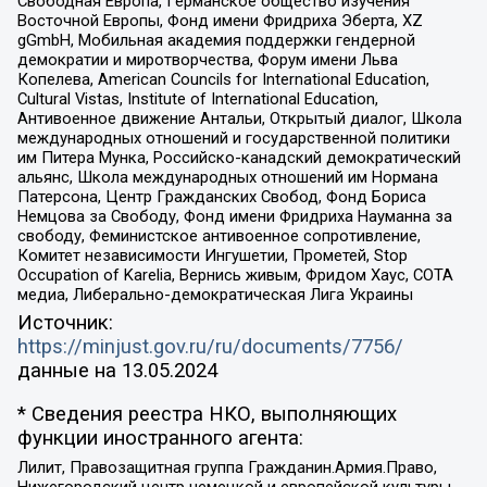
Свободная Европа, Германское общество изучения
Восточной Европы, Фонд имени Фридриха Эберта, XZ
gGmbH, Мобильная академия поддержки гендерной
демократии и миротворчества, Форум имени Льва
Копелева, American Councils for International Education,
Cultural Vistas, Institute of International Education,
Антивоенное движение Антальи, Открытый диалог, Школа
международных отношений и государственной политики
им Питера Мунка, Российско-канадский демократический
альянс, Школа международных отношений им Нормана
Патерсона, Центр Гражданских Свобод, Фонд Бориса
Немцова за Свободу, Фонд имени Фридриха Науманна за
свободу, Феминистское антивоенное сопротивление,
Комитет независимости Ингушетии, Прометей, Stop
Occupation of Karelia, Вернись живым, Фридом Хаус, СОТА
медиа, Либерально-демократическая Лига Украины
Источник:
https://minjust.gov.ru/ru/documents/7756/
данные на
13.05.2024
* Сведения реестра НКО, выполняющих
функции иностранного агента:
Лилит, Правозащитная группа Гражданин.Армия.Право,