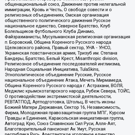
общенациональный союз, Движение против нелегальной
иммиграции, Кровь и Честь, О свободе совести и о
религиозных объединениях, Омская организация
общественного политического движения Русское
национальное единство, Северное Братство, Клуб
Болельщиков Футбольного Клуба Динамо,
Файзрахманисты, Мусульманская религиозная организация
п. Боровский, Община Коренного Русского народа
Щелковского района, Правый сектор, УНА - УНСО,
Украинская повстанческая армия, Тризуб им. Степана
Бандеры, Братство, Белый Крест, Misanthropic division,
Религиозное объединение последователей инглиизма,
Народная Социальная Инициатива, TulaSkins,
Этнополитическое объединение Русские, Русское
национальное объединение Атака, Мечеть Мирмамеда,
Община Коренного Русского народа г. Астрахани, ВОЛЯ,
Меджлис крымскотатарского народа, Рубеж Севера, ТОЙС,
О противодействии экстремистской деятельности,
РЕВТАТПОД, Артподготовка, Штольц, В честь иконы
Божией Матери Державная, Сектор 16, Независимость,
Фирма, Молодежная правозащитная группа МПГ, Курсом
Правды и Единения, Каракольская инициативная группа,
Автоград Крю, Союз Славянских Сил Руси, Алля-Аят,
Благотворительный пансионат Ак Умут, Русская
республика Русь, Арестантское уголовное единство,