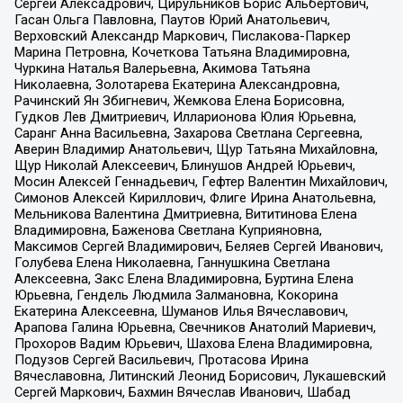
Сергей Алексадрович, Цирульников Борис Альбертович,
Гасан Ольга Павловна, Паутов Юрий Анатольевич,
Верховский Александр Маркович, Пислакова-Паркер
Марина Петровна, Кочеткова Татьяна Владимировна,
Чуркина Наталья Валерьевна, Акимова Татьяна
Николаевна, Золотарева Екатерина Александровна,
Рачинский Ян Збигневич, Жемкова Елена Борисовна,
Гудков Лев Дмитриевич, Илларионова Юлия Юрьевна,
Саранг Анна Васильевна, Захарова Светлана Сергеевна,
Аверин Владимир Анатольевич, Щур Татьяна Михайловна,
Щур Николай Алексеевич, Блинушов Андрей Юрьевич,
Мосин Алексей Геннадьевич, Гефтер Валентин Михайлович,
Симонов Алексей Кириллович, Флиге Ирина Анатольевна,
Мельникова Валентина Дмитриевна, Вититинова Елена
Владимировна, Баженова Светлана Куприяновна,
Максимов Сергей Владимирович, Беляев Сергей Иванович,
Голубева Елена Николаевна, Ганнушкина Светлана
Алексеевна, Закс Елена Владимировна, Буртина Елена
Юрьевна, Гендель Людмила Залмановна, Кокорина
Екатерина Алексеевна, Шуманов Илья Вячеславович,
Арапова Галина Юрьевна, Свечников Анатолий Мариевич,
Прохоров Вадим Юрьевич, Шахова Елена Владимировна,
Подузов Сергей Васильевич, Протасова Ирина
Вячеславовна, Литинский Леонид Борисович, Лукашевский
Сергей Маркович, Бахмин Вячеслав Иванович, Шабад