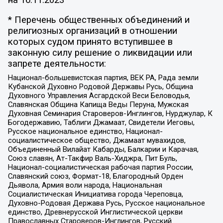
* Перечень общественных объединений и
религиозных организаций в отношении
которых судом принято вступившее в
законную силу решение о ликвидации или
запрете деятельности:
Национал-большевистская партия, ВЕК РА, Рада земли
Кубанской Духовно Родовой Державы Русь, Община
Духовного Управления Асгардской Веси Беловодья,
Славянская Община Капища Веды Перуна, Мужская
Духовная Семинария Староверов-Инглингов, Нурджулар, К
Богодержавию, Таблиги Джамаат, Свидетели Иеговы,
Русское национальное единство, Национал-
социалистическое общество, Джамаат мувахидов,
Объединенный Вилайат Кабарды, Балкарии и Карачая,
Союз славян, Ат-Такфир Валь-Хиджра, Пит Буль,
Национал-социалистическая рабочая партия России,
Славянский союз, Формат-18, Благородный Орден
Дьявола, Армия воли народа, Национальная
Социалистическая Инициатива города Череповца,
Духовно-Родовая Держава Русь, Русское национальное
единство, Древнерусской Инглистической церкви
Православных Староверов-Инглингов, Русский