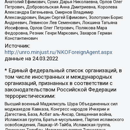
Анатолий Ефимович, Сухих Дарья Николаевна, Орлов Олег
Петрович, Добровольская Анна Дмитриевна, Королева
Александра Евгеньевна, Смирнов Владимир
Александрович, Вицин Сергей Ефимович, Золотухин Борис
Андреевич, Левинсон Лев Семенович, Локшина Татьяна
Иосифовна, Орлов Олег Петрович, Полякова Мара
Федоровна, Резник Генри Маркович, Захаров Герман
Константинович
Источник:
http://unro.minjust.ru/NKOForeignAgent.aspx
данные на
24.03.2022
* Единый федеральный список организаций, в
том числе иностранных и международных
организаций, признанных в соответствии с
законодательством Российской Федерации
террористическими:
Высший военный Маджлисуль Шура Объединенных сил
моджахедов Кавказа, Конгресс народов Ичкерии и
Дагестана, База, Асбат аль-Ансар, Священная война,
Исламская группа, Братья-мусульмане, Партия исламского
освобождения, Лашкар-И-Тайба, Исламская группа,