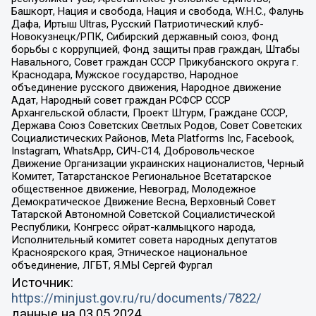
Башкорт, Нация и свобода, Нация и свобода, W.H.С., Фалунь
Дафа, Иртыш Ultras, Русский Патриотический клуб-
Новокузнецк/РПК, Сибирский державный союз, Фонд
борьбы с коррупцией, Фонд защиты прав граждан, Штабы
Навального, Совет граждан СССР Прикубанского округа г.
Краснодара, Мужское государство, Народное
объединение русского движения, Народное движение
Адат, Народный совет граждан РСФСР СССР
Архангельской области, Проект Штурм, Граждане СССР,
Держава Союз Советских Светлых Родов, Совет Советских
Социалистических Районов, Meta Platforms Inc, Facebook,
Instagram, WhatsApp, СИЧ-С14, Добровольческое
Движение Организации украинских националистов, Черный
Комитет, Татарстанское Региональное Всетатарское
общественное движение, Невоград, Молодежное
Демократическое Движение Весна, Верховный Совет
Татарской Автономной Советской Социалистической
Республики, Конгресс ойрат-калмыцкого народа,
Исполнительный комитет совета народных депутатов
Красноярского края, Этническое национальное
объединение, ЛГБТ, Я.МЫ Сергей Фургал
Источник:
https://minjust.gov.ru/ru/documents/7822/
данные на
03.05.2024