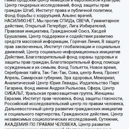
Нижегородский центр немецкой и европейской культуры,
Центр гендерных исследований, Фонд защиты прав
граждан Штаб, Институт права и публичной политики,
Фонд борьбы с коррупцией, Альянс врачей,
НАСИЛИЮ.НЕТ, Мы против СПИДа, СВЕЧА, Гуманитарное
действие, Открытый Петербург, Лига Избирателей,
Правовая инициатива, Гражданский Союз, Хасдей
Ерушалаим, Центр поддержки и содействия развитию
средств массовой информации, Горячая Линия, В защиту
прав заключенных, Институт глобализации и социальных
движений, Центр социально-информационных инициатив
Действие, Благотворительный фонд охраны здоровья и
защиты прав граждан, Благотворительный фонд помощи
осужденным и их семьям, Фонд Тольятти, Новое время,
Серебряная тайга, Так-Так-Так, Сова, центр Анна, Проект
Апрель, Самарская губерния, Эра здоровья, Мемориал,
Аналитический Центр Юрия Левады, Издательство Парк
Гагарина, Фонд имени Андрея Рылькова, Сфера, Центр
СИБАЛЬТ, Уральская правозащитная группа, Женщины
Евразии, Институт прав человека, Фонд защиты гласности,
Российский исследовательский центр по правам человека,
Дальневосточный центр развития гражданских инициатив
и социального партнерства, Гражданское действие, Центр
независимых социологических исследований, Сутяжник,
АКАДЕМИЯ ПО ПРАВАМ ЧЕЛОВЕКА, Центр развития