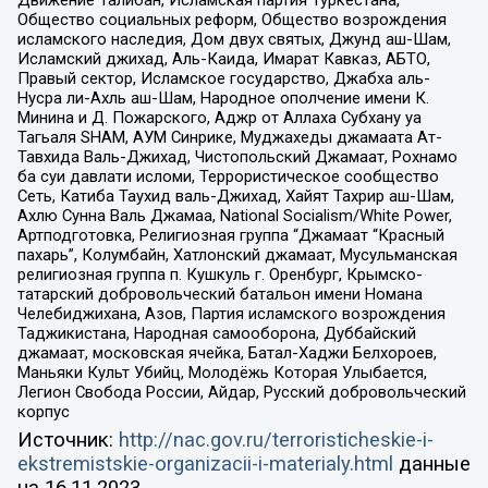
Движение Талибан, Исламская партия Туркестана,
Общество социальных реформ, Общество возрождения
исламского наследия, Дом двух святых, Джунд аш-Шам,
Исламский джихад, Аль-Каида, Имарат Кавказ, АБТО,
Правый сектор, Исламское государство, Джабха аль-
Нусра ли-Ахль аш-Шам, Народное ополчение имени К.
Минина и Д. Пожарского, Аджр от Аллаха Субхану уа
Тагьаля SHAM, АУМ Синрике, Муджахеды джамаата Ат-
Тавхида Валь-Джихад, Чистопольский Джамаат, Рохнамо
ба суи давлати исломи, Террористическое сообщество
Сеть, Катиба Таухид валь-Джихад, Хайят Тахрир аш-Шам,
Ахлю Сунна Валь Джамаа, National Socialism/White Power,
Артподготовка, Религиозная группа “Джамаат “Красный
пахарь”, Колумбайн, Хатлонский джамаат, Мусульманская
религиозная группа п. Кушкуль г. Оренбург, Крымско-
татарский добровольческий батальон имени Номана
Челебиджихана, Азов, Партия исламского возрождения
Таджикистана, Народная самооборона, Дуббайский
джамаат, московская ячейка, Батал-Хаджи Белхороев,
Маньяки Культ Убийц, Молодёжь Которая Улыбается,
Легион Свобода России, Айдар, Русский добровольческий
корпус
Источник:
http://nac.gov.ru/terroristicheskie-i-
ekstremistskie-organizacii-i-materialy.html
данные
на
16.11.2023