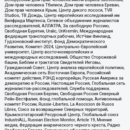
Дом прав человека Тбилиси, Дом прав человека Ереван,
Дом прав человека Крым, Центр дикого лосося, TVR
Studios, ТВ Дождь, Центр европейских исследований им
Вилфрида Мартенса, Сетевое объединение журналистов
расследователей, АЛЛАТРА, За свободную Россию,
Свободная Бурятия, Uralic, UnKremlin, Международная
федерация транспортных рабочих, ИстЧам Финланд,
Гудзоновский институт, Фонд Демократического
Развития, Комитет-2024, Центрально-Европейский
университет, Центр восточноевропейских и
международных исследований, Общество Сторожевой
башни, Библии и трактатов Свидетелей Иеговы,
Гражданский Совет, Центр анализа европейской политики,
Академическая сеть Восточная Европа, Российский
комитет действия, РЭНД корпорейшн, Русская Америка за
демократию в России, Настоящая Россия, Глобальная сеть
журналистов-расследователей, Служба поддержки,
Свободная Россия Берлин, Свободная Россия Северный
Рейн-Вестфалия, Фонд глобальной помощи, Антивоенный
комитет России, Russie-Libertes, La Asocicion de Rusos
Libres, Союз за возвращение Северных территорий,
Крымскотатарский Ресурсный Центр, Глобальный союз
IndustriALL, Russian Election Monitor, Article 19, Мнение
медиа, Федерация анархического черного креста, Радио