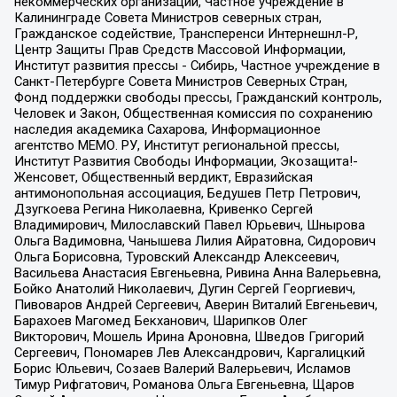
некоммерческих организаций, Частное учреждение в
Калининграде Совета Министров северных стран,
Гражданское содействие, Трансперенси Интернешнл-Р,
Центр Защиты Прав Средств Массовой Информации,
Институт развития прессы - Сибирь, Частное учреждение в
Санкт-Петербурге Совета Министров Северных Стран,
Фонд поддержки свободы прессы, Гражданский контроль,
Человек и Закон, Общественная комиссия по сохранению
наследия академика Сахарова, Информационное
агентство МЕМО. РУ, Институт региональной прессы,
Институт Развития Свободы Информации, Экозащита!-
Женсовет, Общественный вердикт, Евразийская
антимонопольная ассоциация, Бедушев Петр Петрович,
Дзугкоева Регина Николаевна, Кривенко Сергей
Владимирович, Милославский Павел Юрьевич, Шнырова
Ольга Вадимовна, Чанышева Лилия Айратовна, Сидорович
Ольга Борисовна, Туровский Александр Алексеевич,
Васильева Анастасия Евгеньевна, Ривина Анна Валерьевна,
Бойко Анатолий Николаевич, Дугин Сергей Георгиевич,
Пивоваров Андрей Сергеевич, Аверин Виталий Евгеньевич,
Барахоев Магомед Бекханович, Шарипков Олег
Викторович, Мошель Ирина Ароновна, Шведов Григорий
Сергеевич, Пономарев Лев Александрович, Каргалицкий
Борис Юльевич, Созаев Валерий Валерьевич, Исламов
Тимур Рифгатович, Романова Ольга Евгеньевна, Щаров