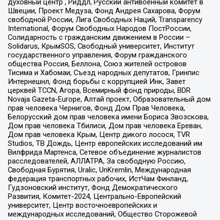
духовный центр , Риддл, Русский антивоенный комитет в
Швеции, Проект Медуза, Фонд Андрея Сахарова, Форум
свободной России, Лига Свободных Наций, Transparеncy
International, Форум Свободных Народов ПостРоссии,
Солидарность с гражданским движением в России –
Solidarus, КрымSOS, Свободный университет, Институт
государственного управления, Форум гражданского
общества Россия, Беллона, Союз жителей островов
Тисима и Хабомаи, Съезд народных депутатов, Гринпис
Интернешнл, Фонд борьбы с коррупцией Инк, Завет
церквей TCCN, Агора, Всемирный фонд природы, BDR
Novaja Gazeta-Europe, Алтай проект, Образовательный дом
прав человека Чернигов, Фонд Дом Прав Человека,
Белорусский дом прав человека имени Бориса Звозскова,
Дом прав человека Тбилиси, Дом прав человека Ереван,
Дом прав человека Крым, Центр дикого лосося, TVR
Studios, ТВ Дождь, Центр европейских исследований им
Вилфрида Мартенса, Сетевое объединение журналистов
расследователей, АЛЛАТРА, За свободную Россию,
Свободная Бурятия, Uralic, UnKremlin, Международная
федерация транспортных рабочих, ИстЧам Финланд,
Гудзоновский институт, Фонд Демократического
Развития, Комитет-2024, Центрально-Европейский
университет, Центр восточноевропейских и
международных исследований, Общество Сторожевой