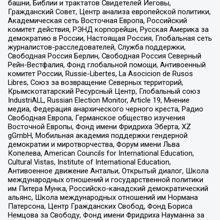
башни, Библии и трактатов Свидетелей Иеговы,
Гражданский Совет, Центр анализа европейской политики,
Академическая сеть Восточная Европа, Российский
комитет действия, РЭНД корпорейшн, Русская Америка за
демократию в России, Настоящая Россия, Глобальная сеть
журналистов-расследователей, Служба поддержки,
Свободная Россия Берлин, Свободная Россия Северный
Рейн-Вестфалия, Фонд глобальной помощи, Антивоенный
комитет России, Russie-Libertes, La Asocicion de Rusos
Libres, Союз за возвращение Северных территорий,
Крымскотатарский Ресурсный Центр, Глобальный союз
IndustriALL, Russian Election Monitor, Article 19, Мнение
медиа, Федерация анархического черного креста, Радио
Свободная Европа, Германское общество изучения
Восточной Европы, Фонд имени Фридриха Эберта, XZ
gGmbH, Мобильная академия поддержки гендерной
демократии и миротворчества, Форум имени Льва
Копелева, American Councils for International Education,
Cultural Vistas, Institute of International Education,
Антивоенное движение Антальи, Открытый диалог, Школа
международных отношений и государственной политики
им Питера Мунка, Российско-канадский демократический
альянс, Школа международных отношений им Нормана
Патерсона, Центр Гражданских Свобод, Фонд Бориса
Немцова за Свободу, Фонд имени Фридриха Науманна за