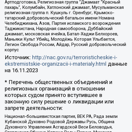
Артподготовка, Религиозная группа “Джамаат “Красный
пахарь”, Колумбайн, Хатлонский джамаат, Мусульманская
религиозная группа п. Кушкуль г. Оренбург, Крымско-
татарский добровольческий батальон имени Номана
Челебиджихана, Азов, Партия исламского возрождения
Таджикистана, Народная самооборона, Дуббайский
джамаат, московская ячейка, Батал-Хаджи Белхороев,
Маньяки Культ Убийц, Молодёжь Которая Улыбается,
Легион Свобода России, Айдар, Русский добровольческий
корпус
Источник:
http://nac.gov.ru/terroristicheskie-i-
ekstremistskie-organizacii-i-materialy.html
данные
на
16.11.2023
* Перечень общественных объединений и
религиозных организаций в отношении
которых судом принято вступившее в
законную силу решение о ликвидации или
запрете деятельности:
Национал-большевистская партия, ВЕК РА, Рада земли
Кубанской Духовно Родовой Державы Русь, Община
Духовного Управления Асгардской Веси Беловодья,