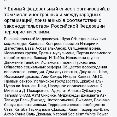
* Единый федеральный список организаций, в
том числе иностранных и международных
организаций, признанных в соответствии с
законодательством Российской Федерации
террористическими:
Высший военный Маджлисуль Шура Объединенных сил
моджахедов Кавказа, Конгресс народов Ичкерии и
Дагестана, База, Асбат аль-Ансар, Священная война,
Исламская группа, Братья-мусульмане, Партия исламского
освобождения, Лашкар-И-Тайба, Исламская группа,
Движение Талибан, Исламская партия Туркестана,
Общество социальных реформ, Общество возрождения
исламского наследия, Дом двух святых, Джунд аш-Шам,
Исламский джихад, Аль-Каида, Имарат Кавказ, АБТО,
Правый сектор, Исламское государство, Джабха аль-
Нусра ли-Ахль аш-Шам, Народное ополчение имени К.
Минина и Д. Пожарского, Аджр от Аллаха Субхану уа
Тагьаля SHAM, АУМ Синрике, Муджахеды джамаата Ат-
Тавхида Валь-Джихад, Чистопольский Джамаат, Рохнамо
ба суи давлати исломи, Террористическое сообщество
Сеть, Катиба Таухид валь-Джихад, Хайят Тахрир аш-Шам,
Ахлю Сунна Валь Джамаа, National Socialism/White Power,