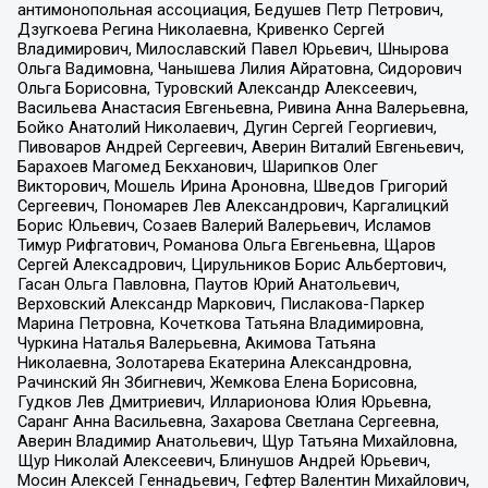
антимонопольная ассоциация, Бедушев Петр Петрович,
Дзугкоева Регина Николаевна, Кривенко Сергей
Владимирович, Милославский Павел Юрьевич, Шнырова
Ольга Вадимовна, Чанышева Лилия Айратовна, Сидорович
Ольга Борисовна, Туровский Александр Алексеевич,
Васильева Анастасия Евгеньевна, Ривина Анна Валерьевна,
Бойко Анатолий Николаевич, Дугин Сергей Георгиевич,
Пивоваров Андрей Сергеевич, Аверин Виталий Евгеньевич,
Барахоев Магомед Бекханович, Шарипков Олег
Викторович, Мошель Ирина Ароновна, Шведов Григорий
Сергеевич, Пономарев Лев Александрович, Каргалицкий
Борис Юльевич, Созаев Валерий Валерьевич, Исламов
Тимур Рифгатович, Романова Ольга Евгеньевна, Щаров
Сергей Алексадрович, Цирульников Борис Альбертович,
Гасан Ольга Павловна, Паутов Юрий Анатольевич,
Верховский Александр Маркович, Пислакова-Паркер
Марина Петровна, Кочеткова Татьяна Владимировна,
Чуркина Наталья Валерьевна, Акимова Татьяна
Николаевна, Золотарева Екатерина Александровна,
Рачинский Ян Збигневич, Жемкова Елена Борисовна,
Гудков Лев Дмитриевич, Илларионова Юлия Юрьевна,
Саранг Анна Васильевна, Захарова Светлана Сергеевна,
Аверин Владимир Анатольевич, Щур Татьяна Михайловна,
Щур Николай Алексеевич, Блинушов Андрей Юрьевич,
Мосин Алексей Геннадьевич, Гефтер Валентин Михайлович,