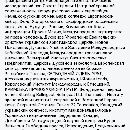
гражданский центр, Ассоциация школ политических
исследований при Совете Европы, Центр либеральной
современности, Форум русскоязычных европейцев,
Немецко-русский обмен, Бард колледж, Европейский
выбор, Фонд Ходорковского, Оксфордский российский
фонд, Фонд Будущее России, Компания свободы
информации, Проект Медиа, Международное партнерство
за права человека, Духовное Управление Евангельских
Христиан Украинской Христианской Церкви, Новое
Поколение, Духовное Учебное Заведение Международный
Библейский Колледж, Международное христианское
движение, Всемирный Институт Саентологических
Предприятий, Церковь Духовной Технологии, Европейская
сеть организаций по наблюдению за выборами,
Республика Польша, СВОБОДНЫЙ ИДЕЛЬ-УРАЛ,
Ассоциация развития журналистики, IStories fonds,
Королевский Институт Международных Отношений,
КРИМСЬКА ПРАВОЗАХИСНА ГРУПА, Фонд имени Генриха
Бёлля, Stichting Bellingcat, Bellingcat Ltd, The Insider, Институт
правовой инициативы Центральной и Восточной Европы,
Фонд Открытой Эстонии, Calvert 22 Foundation, Канадский
украинский конгресс, Институт Макдональда-Лорье,
Украинская национальная федерация Канады,
Декабристы, Международный научный центр им Вудро
Вильсона, Свободная пресса, Возрождение, Всеукраинский