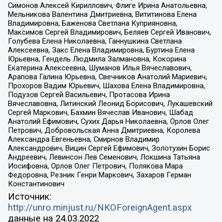
Симонов Алексей Кириллович, Флиге Ирина Анатольевна,
Мельникова Валентина Дмитриевна, Вититинова Елена
Владимировна, Баженова Светлана Куприяновна,
Максимов Сергей Владимирович, Беляев Сергей Иванович,
Голубева Елена Николаевна, Ганнушкина Светлана
Алексеевна, Закс Елена Владимировна, Буртина Елена
Юрьевна, Гендель Людмила Залмановна, Кокорина
Екатерина Алексеевна, Шуманов Илья Вячеславович,
Арапова Галина Юрьевна, Свечников Анатолий Мариевич,
Прохоров Вадим Юрьевич, Шахова Елена Владимировна,
Подузов Сергей Васильевич, Протасова Ирина
Вячеславовна, Литинский Леонид Борисович, Лукашевский
Сергей Маркович, Бахмин Вячеслав Иванович, Шабад
Анатолий Ефимович, Сухих Дарья Николаевна, Орлов Олег
Петрович, Добровольская Анна Дмитриевна, Королева
Александра Евгеньевна, Смирнов Владимир
Александрович, Вицин Сергей Ефимович, Золотухин Борис
Андреевич, Левинсон Лев Семенович, Локшина Татьяна
Иосифовна, Орлов Олег Петрович, Полякова Мара
Федоровна, Резник Генри Маркович, Захаров Герман
Константинович
Источник:
http://unro.minjust.ru/NKOForeignAgent.aspx
данные на
24.03.2022