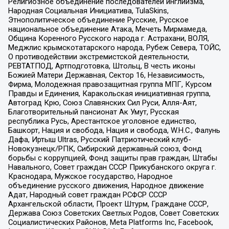
Религиозное объединение последователей инглиизма,
Народная Социальная Инициатива, TulaSkins,
Этнополитическое объединение Русские, Русское
национальное объединение Атака, Мечеть Мирмамеда,
Община Коренного Русского народа г. Астрахани, ВОЛЯ,
Меджлис крымскотатарского народа, Рубеж Севера, ТОЙС,
О противодействии экстремистской деятельности,
РЕВТАТПОД, Артподготовка, Штольц, В честь иконы
Божией Матери Державная, Сектор 16, Независимость,
Фирма, Молодежная правозащитная группа МПГ, Курсом
Правды и Единения, Каракольская инициативная группа,
Автоград Крю, Союз Славянских Сил Руси, Алля-Аят,
Благотворительный пансионат Ак Умут, Русская
республика Русь, Арестантское уголовное единство,
Башкорт, Нация и свобода, Нация и свобода, W.H.С., Фалунь
Дафа, Иртыш Ultras, Русский Патриотический клуб-
Новокузнецк/РПК, Сибирский державный союз, Фонд
борьбы с коррупцией, Фонд защиты прав граждан, Штабы
Навального, Совет граждан СССР Прикубанского округа г.
Краснодара, Мужское государство, Народное
объединение русского движения, Народное движение
Адат, Народный совет граждан РСФСР СССР
Архангельской области, Проект Штурм, Граждане СССР,
Держава Союз Советских Светлых Родов, Совет Советских
Социалистических Районов, Meta Platforms Inc, Facebook,