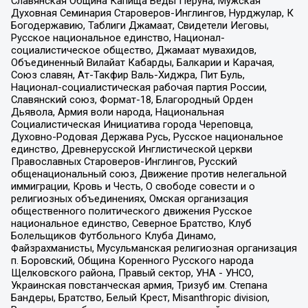
Славянская Община Капища Веды Перуна, Мужская
Духовная Семинария Староверов-Инглингов, Нурджулар, К
Богодержавию, Таблиги Джамаат, Свидетели Иеговы,
Русское национальное единство, Национал-
социалистическое общество, Джамаат мувахидов,
Объединенный Вилайат Кабарды, Балкарии и Карачая,
Союз славян, Ат-Такфир Валь-Хиджра, Пит Буль,
Национал-социалистическая рабочая партия России,
Славянский союз, Формат-18, Благородный Орден
Дьявола, Армия воли народа, Национальная
Социалистическая Инициатива города Череповца,
Духовно-Родовая Держава Русь, Русское национальное
единство, Древнерусской Инглистической церкви
Православных Староверов-Инглингов, Русский
общенациональный союз, Движение против нелегальной
иммиграции, Кровь и Честь, О свободе совести и о
религиозных объединениях, Омская организация
общественного политического движения Русское
национальное единство, Северное Братство, Клуб
Болельщиков Футбольного Клуба Динамо,
Файзрахманисты, Мусульманская религиозная организация
п. Боровский, Община Коренного Русского народа
Щелковского района, Правый сектор, УНА - УНСО,
Украинская повстанческая армия, Тризуб им. Степана
Бандеры, Братство, Белый Крест, Misanthropic division,