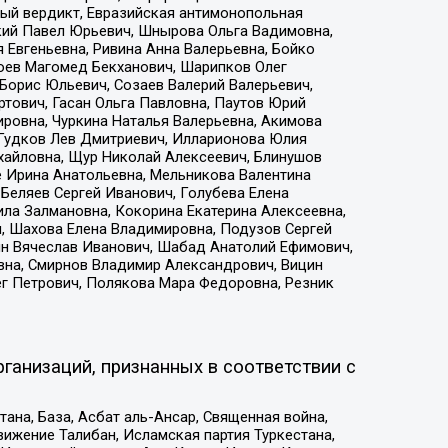
ый вердикт, Евразийская антимонопольная
кий Павел Юрьевич, Шнырова Ольга Вадимовна,
 Евгеньевна, Ривина Анна Валерьевна, Бойко
хоев Магомед Бекханович, Шарипков Олег
Борис Юльевич, Созаев Валерий Валерьевич,
тович, Гасан Ольга Павловна, Паутов Юрий
ровна, Чуркина Наталья Валерьевна, Акимова
 Гудков Лев Дмитриевич, Илларионова Юлия
ихайловна, Щур Николай Алексеевич, Блинушов
е Ирина Анатольевна, Мельникова Валентина
Беляев Сергей Иванович, Голубева Елена
ила Залмановна, Кокорина Екатерина Алексеевна,
, Шахова Елена Владимировна, Подузов Сергей
ин Вячеслав Иванович, Шабад Анатолий Ефимович,
вна, Смирнов Владимир Александрович, Вицин
ег Петрович, Полякова Мара Федоровна, Резник
ганизаций, признанных в соответствии с
на, База, Асбат аль-Ансар, Священная война,
ижение Талибан, Исламская партия Туркестана,