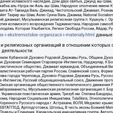
ения исламского наследия, Дом двух святых, Джунд аш-Шам, 
жабха аль-Нусра ли-Ахль аш-Шам, Народное ополчение имени К.
ата Ат-Тавхида Валь-Джихад, Чистопольский Джамаат, Рохнам
ят Тахрир аш-Шам, Ахлю Сунна Валь Джамаа, National Socialism
ий джамаат, Мусульманская религиозная группа п. Кушкуль г. 
ртия исламского возрождения Таджикистана, Народная самооб
олодёжь Которая Улыбается, Легион Свобода России, Айдар, Р
ie-i-ekstremistskie-organizacii-i-materialy.html
данные
и религиозных организаций в отношении которых 
 деятельности:
земли Кубанской Духовно Родовой Державы Русь, Община Духо
 Духовная Семинария Староверов-Инглингов, Нурджулар, К Бо
листическое общество, Джамаат мувахидов, Объединенный Вил
иалистическая рабочая партия России, Славянский союз, Форма
ива города Череповца, Духовно-Родовая Держава Русь, Русск
-Инглингов, Русский общенациональный союз, Движение против
 Омская организация общественного политического движения Р
йзрахманисты, Мусульманская религиозная организация п. Бо
краинская повстанческая армия, Тризуб им. Степана Бандеры, Бр
зма, Народная Социальная Инициатива, TulaSkins, Этнополитич
оренного Русского народа г. Астрахани, ВОЛЯ, Меджлис крымс
РЕВТАТПОД, Артподготовка, Штольц, В честь иконы Божией Мате
равды и Единения, Каракольская инициативная группа, Автогра