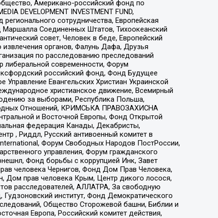
общество, Американо-российский фонд по
 MEDIA DEVELOPMENT INVESTMENT FUND,
 регионального сотрудничества, Европейская
 Маршалла Соединенных Штатов, Тихоокеанский
нтический совет, Человек в беде, Европейский
 извлечения органов, Фалунь Дафа, Друзья
рганизация по расследованию преследований
тр либеральной современности, Форум
 Оксфордский российский фонд, Фонд Будущее
е Управление Евангельских Христиан Украинской
еждународное христианское движение, Всемирный
людению за выборами, Республика Польша,
народных Отношений, КРИМСЬКА ПРАВОЗАХИСНА
ы Центральной и Восточной Европы, Фонд Открытой
иональная федерация Канады, Декабристы,
тр , Риддл, Русский антивоенный комитет в
nternational, Форум Свободных Народов ПостРоссии,
дарственного управления, Форум гражданского
рнешнл, Фонд борьбы с коррупцией Инк, Завет
прав человека Чернигов, Фонд Дом Прав Человека,
н, Дом прав человека Крым, Центр дикого лосося,
стов расследователей, АЛЛАТРА, За свободную
д, Гудзоновский институт, Фонд Демократического
сследований, Общество Сторожевой башни, Библии и
сточная Европа, Российский комитет действия,