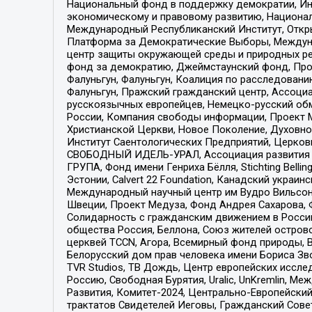
Национальный фонд в поддержку демократии, Ин
экономическому и правовому развитию, Национ
Международный Республиканский Институт, Откры
Платформа за Демократические Выборы, Междуна
центр защиты окружающей среды и природных ресу
фонд за демократию, Джеймстаунский фонд, Прож
Фалуньгун, Фалуньгун, Коалиция по расследован
Фалуньгун, Пражский гражданский центр, Ассоци
русскоязычных европейцев, Немецко-русский об
России, Компания свободы информации, Проект М
Христианской Церкви, Новое Поколение, Духовн
Институт Саентологических Предприятий, Церков
СВОБОДНЫЙ ИДЕЛЬ-УРАЛ, Ассоциация развития ж
ГРУПА, Фонд имени Генриха Бёлля, Stichting Bellin
Эстонии, Calvert 22 Foundation, Канадский укра
Международный научный центр им Вудро Вильсона
Швеции, Проект Медуза, Фонд Андрея Сахарова, Ф
Солидарность с гражданским движением в России 
общества Россия, Беллона, Союз жителей острово
церквей TCCN, Агора, Всемирный фонд природы, B
Белорусский дом прав человека имени Бориса Зво
TVR Studios, ТВ Дождь, Центр европейских иссл
Россию, Свободная Бурятия, Uralic, UnKremlin, 
Развития, Комитет-2024, Центрально-Европейски
трактатов Свидетелей Иеговы, Гражданский Совет