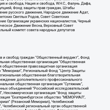
я и свобода, Нация и свобода, W.H.С., Фалунь Дафа,
рупцией, Фонд защиты прав граждан, Штабы
ение русского движения, Народное движение Адат,
етских Светлых Родов, Совет Советских
ение Организации украинских националистов, Черный
ическое Движение Весна, Верховный Совет
ельный комитет совета народных депутатов
ции социально-правовых программ "Лилит", Дальневосточное общественное движение "Маяк", Санкт-Петербургская ЛГБТ-инициативная группа "Выход", Инициативная группа ЛГБТ+ "Реверс", Алексеев Андрей Викторович, Бекбулатова Таисия Львовна, Беляев Иван Михайлович, Владыкина Елена Сергеевна, Гельман Марат Александрович, Никульшина Вероника Юрьевна, Толоконникова Надежда Андреевна, Шендерович Виктор Анатольевич, Общество с ограниченной ответственностью "Данное сообщение", Общество с ограниченной ответственностью Издательский дом "Новая глава", Айнбиндер Александра Александровна, Московский комьюнити-центр для ЛГБТ+инициатив, Благотворительный фонд развития филантропии, Deutsche Welle (Германия, Kurt-Schumacher-Strasse 3, 53113 Bonn), Борзунова Мария Михайловна, Воробьев Виктор Викторович, Голубева Анна Львовна, Константинова Алла Михайловна, Малкова Ирина Владимировна, Мурадов Мурад Абдулгалимович, Осетинская Елизавета Николаевна, Понасенков Евгений Николаевич, Ганапольский Матвей Юрьевич, Киселев Евгений Алексеевич, Борухович Ирина Григорьевна, Дремин Иван Тимофеевич, Дубровский Дмитрий Викторович, Красноярская региональная общественная организация поддержки и развития альтернативных образовательных технологий и межкультурных коммуникаций "ИНТЕРРА", Маяковская Екатерина Алексеевна, Фейгин Марк Захарович, Филимонов Андрей Викторович, Дзугкоева Регина Николаевна, Доброхотов Роман Александрович, Дудь Юрий Александрович, Елкин Сергей Владимирович, Кругликов Кирилл Игоревич, Сабунаева Мария Леонидовна, Семенов Алексей Владимирович, Шаинян Карен Багратович, Шульман Екатерина Михайловна, Асафьев Артур Валерьевич, Вахштайн Виктор Семенович, Венедиктов Алексей Алексеевич, Лушникова Екатерина Евгеньевна, Волков Леонид Михайлович, Невзоров Александр Глебович, Пархоменко Сергей Борисович, Сироткин Ярослав Николаевич, Кара-Мурза Владимир Владимирович, Баранова Наталья Владимировна, Гозман Леонид Яковлевич, Кагарлицкий Борис Юльевич, Климарев Михаил Валерьевич, Милов Владимир Станиславович, Автономная некоммерческая организация Краснодарский центр современного искусства "Типография", Моргенштерн Алишер Тагирович, Соболь Любовь Эдуардовна, Общество с ограниченной ответственностью "ЛИЗА НОРМ", Каспаров Гарри Кимович, Ходорковский Михаил Борисович, Общество с ограниченной ответственностью "Апрельские тезисы", Данилович Ирина Брониславовна, Кашин Олег Владимирович, Петров Николай Владимирович, Пивоваров Алексей Владимирович, Соколов Михаил Владимирович, Цветкова Юлия Владимировна, Чичваркин Евгений Александрович, Комитет против пыток/Команда против пыток, Общество с ограниченной ответственностью "Первый научный", Общество с ограниченной ответственностью "Вертолет и ко", Белоцерковская Вероника Борисовна, Кац Максим Евгеньевич, Лазарева Татьяна Юрьевна, Шаведдинов Руслан Табризович, Яшин Илья Валерьевич, Общество с ограниченной ответственностью "Иноагент ААВ", Алешковский Дмитрий Петрович, Альбац Евгения Марковна, Быков Дмитрий Львович, Галямина Юлия Евгеньевна, Лойко Сергей Леонидович, Мартынов Кирилл Константинович, Медведев Сергей Александрович, Крашенинников Федор Геннадиевич, Гордеева Катерина Вл