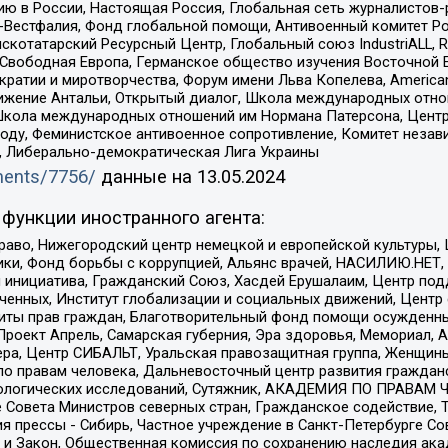
ю в России, Настоящая Россия, Глобальная сеть журналистов
естфалия, Фонд глобальной помощи, Антивоенный комитет России,
татарский Ресурсный Центр, Глобальный союз IndustriALL, Russi
 Свободная Европа, Германское общество изучения Восточной 
и и миротворчества, Форум имени Льва Копелева, American Counci
ое движение Антальи, Открытый диалог, Школа международных отн
Школа международных отношений им Нормана Патерсона, Центр
ду, Феминистское антивоенное сопротивление, Комитет независ
а, Либерально-демократическая Лига Украины
uments/7756/
данные на
13.05.2024
функции иностранного агента:
раво, Нижегородский центр немецкой и европейской культуры,
тики, Фонд борьбы с коррупцией, Альянс врачей, НАСИЛИЮ.НЕТ,
я инициатива, Гражданский Союз, Хасдей Ерушалаим, Центр по
юченных, Институт глобализации и социальных движений, Цент
ты прав граждан, Благотворительный фонд помощи осужденным
а, Проект Апрель, Самарская губерния, Эра здоровья, Мемориал
ера, Центр СИБАЛЬТ, Уральская правозащитная группа, Женщины
по правам человека, Дальневосточный центр развития гражданс
ологических исследований, Сутяжник, АКАДЕМИЯ ПО ПРАВАМ Ч
е Совета Министров северных стран, Гражданское содействие,
я прессы - Сибирь, Частное учреждение в Санкт-Петербурге С
 и Закон, Общественная комиссия по сохранению наследия ак