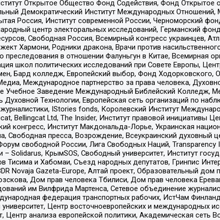
ститут Открытое Общество Фонд Содействия, Фонд Открытое 
альный Демократический Институт Международных Отношений,
тая Россия, Институт современной России, Черноморский фонд
родный центр электоральных исследований, Германский фонд
рсов, Свободная Россия, Всемирный конгресс украинцев, Атла
ект Хармони, Родники дракона, Врачи против насильственного
ию преследования в отношении Фалуньгун в Китае, Всемирная о
ация школ политических исследований при Совете Европы, Цен
мен, Бард колледж, Европейский выбор, Фонд Ходорковского,
едиа, Международное партнерство за права человека, Духовно
ое Учебное Заведение Международный Библейский Колледж, М
ь Духовной Технологии, Европейская сеть организаций по наб
урналистики, IStories fonds, Королевский Институт Между
gcat, Bellingcat Ltd, The Insider, Институт правовой инициатив
инский конгресс, Институт Макдональда-Лорье, Украинская нац
, Свободная пресса, Возрождение, Всеукраинский духовный цен
орум свободной России, Лига Свободных Наций, Transparеncy I
– Solidarus, КрымSOS, Свободный университет, Институт госу
в Тисима и Хабомаи, Съезд народных депутатов, Гринпис Инте
DR Novaja Gazeta-Europe, Алтай проект, Образовательный дом 
зскова, Дом прав человека Тбилиси, Дом прав человека Ерева
едований им Вилфрида Мартенса, Сетевое объединение журнали
Международная федерация транспортных рабочих, ИстЧам Финлан
й университет, Центр восточноевропейских и международных и
, Центр анализа европейской политики, Академическая сеть Во