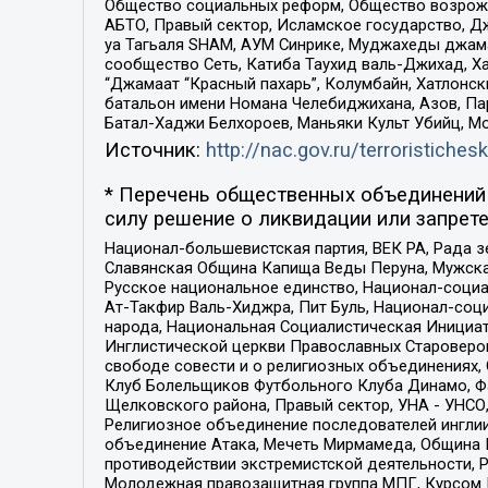
Общество социальных реформ, Общество возрожд
АБТО, Правый сектор, Исламское государство, Д
уа Тагьаля SHAM, АУМ Синрике, Муджахеды джама
сообщество Сеть, Катиба Таухид валь-Джихад, Хай
“Джамаат “Красный пахарь”, Колумбайн, Хатлонск
батальон имени Номана Челебиджихана, Азов, Па
Батал-Хаджи Белхороев, Маньяки Культ Убийц, М
Источник:
http://nac.gov.ru/terroristichesk
* Перечень общественных объединений 
силу решение о ликвидации или запрете
Национал-большевистская партия, ВЕК РА, Рада 
Славянская Община Капища Веды Перуна, Мужская
Русское национальное единство, Национал-социа
Ат-Такфир Валь-Хиджра, Пит Буль, Национал-соц
народа, Национальная Социалистическая Инициат
Инглистической церкви Православных Староверов
свободе совести и о религиозных объединениях,
Клуб Болельщиков Футбольного Клуба Динамо, Фа
Щелковского района, Правый сектор, УНА - УНСО, У
Религиозное объединение последователей инглии
объединение Атака, Мечеть Мирмамеда, Община К
противодействии экстремистской деятельности, 
Молодежная правозащитная группа МПГ, Курсом П