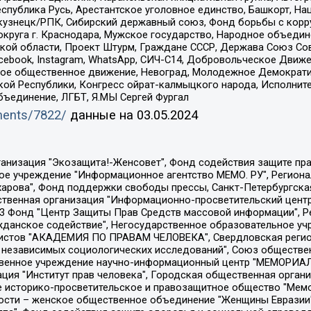
спублика Русь, Арестантское уголовное единство, Башкорт, Наци
окузнецк/РПК, Сибирский державный союз, Фонд борьбы с кор
округа г. Краснодара, Мужское государство, Народное объедин
ой области, Проект Штурм, Граждане СССР, Держава Союз Сов
Facebook, Instagram, WhatsApp, СИЧ-С14, Добровольческое Движ
ское общественное движение, Невоград, Молодежное Демократ
ой Республики, Конгресс ойрат-калмыцкого народа, Исполнит
бъединение, ЛГБТ, Я.МЫ Сергей Фургал
uments/7822/
данные на
03.05.2024
Общество с ограниченной ответственностью "Радио Свободная Европа/Радио Свобода", Чешское информационное агентство "MEDIUM-ORIENT", Красноярская региональная общественная организация "Мы против СПИДа", Камалягин Денис Николаевич, Маркелов Сергей Евгеньевич, Пономарев Лев Александрович, Савицкая Людмила Алексеевна, Автономная некоммерческая организация "Центр по работе с проблемой насилия "НАСИЛИЮ.НЕТ", Межрегиональный профессиональный союз работников здравоохранения "Альянс врачей", Юридическое лицо, зарегистрированное в Латвийской Республике, SIA "Medusa Project" (регистрационный номер 40103797863, дата регистрации 10.06.2014), Некоммерческая организация "Фонд по борьбе с коррупцией", Автономная некоммерческая организация "Институт права и публичной политики", Баданин Роман Сергеевич, Гликин Максим Александрович, Железнова Мария Михайловна, Лукьянова Юлия Сергеевна, Маетная Елизавета Витальевна, Маняхин Петр Борисович, Чуракова Ольга Владимировна, Ярош Юлия Петровна, Юридическое лицо "The Insider SIA", зарегистрированное в Риге, Латвийская Республика (дата регистрации 26.06.2015), являющееся администратором доменного имени интернет-издания "The Insider SIA", https://theins.ru, Постернак Алексей Евгеньевич, Рубин Михаил Аркадьевич, Анин Роман Александрович, Юридическое лицо Istories fonds, зарегистрированное в Латвийской Республике (регистрационный номер 50008295751, дата регистрации 24.02.2020), Великовский Дмитрий Александрович, Долинина Ирина Николаевна, Мароховская Алеся Алексеевна, Шлейнов Роман Юрьевич, Шмагун Олеся Валентиновна, Общество с ограниченной ответственностью "Альтаир 2021", Общество с ограниченной ответственностью "Вега 2021", Общество с ограниченной ответственностью "Главный редактор 2021", Общество с ограниченной ответственностью "Ромашки монолит", Важенков Артем Валерьевич, Ивановская областная общественная организация "Центр гендерных исследований", Гурман Юрий Альбертович, Медиапроект "ОВД-Инфо", Егоров Владимир Владимирович, Жилинский Владимир Александрович, Общество с ограниченной ответственностью "ЗП", Иванова София Юрьевна, Карезина Инна Павловна, Кильтау Екатерина Викторовна, Петров Алексей Викторович, Пискунов Сергей Евгеньевич, Смирнов Сергей Сергеевич, Тихонов Михаил Сергеевич, Общество с ограниченной ответственностью "ЖУРНАЛИСТ-ИНОСТРАННЫЙ АГЕНТ", Арапова Галина Юрьевна, Вольтская Татьяна Анатольевна, Американская компания "Mason G.E.S. Anonymous Foundation" (США), являющаяся владельцем интернет-издания https://mnews.world/, Компания "Stichting Bellingcat", зарегистрированная в Нидерландах (дата регистрации 11.07.2018), Захаров Андрей Вячеславович, Клепиковская Екатерина Дмитриевна, Общество с ограниченной ответственностью "МЕМО", Перл Роман Александрович, Симонов Евгений Алексеевич, Соловьева Елена Анатольевна, Сотников Даниил Владимирович, Сурначева Елизавета Дмитриевна, Автономная некоммерческая организация по защите прав человека и информированию населения "Якутия – Наше Мнение", Общество с ограниченной ответственностью "Москоу диджитал медиа", с 26.01.2023 Общество с ограниченной ответственностью "Чайка Белые сады", Ветошкина Валерия Валерьевна, Заговора Максим Александрович, Межрегиональное общественное движение "Российская ЛГБТ - сеть", Оленичев Максим Владимирович, Павлов Иван Юрьевич, Скворцова Елена Сергеевна, Общество с ограниченной ответственностью "Как бы инагент", Кочетков Игорь Викторович, Общество с ограниченной ответственностью "Честные выборы", Еланчик Олег Александрович, Общество с ограниченной ответственностью "Нобелевский призыв", Гималова Регина Эмилевна, Григорьев Андрей Валерьевич, Григорьева Алина Александровна, Ассоциация по содействию защите прав призывников, альтернативнослужащих и военнослужащих "Правозащитная группа "Гражданин.Армия.Право", Хисамова Регина Фаритовна, Автономная некоммерческая организация по реализа