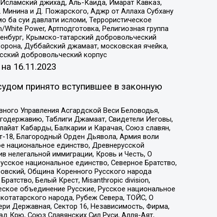
Исламский джихад, Аль-Каида, Имарат Кавказ,
 Минина и Д. Пожарского, Аджр от Аллаха Субхану
о ба суи давлати исломи, Террористическое
/White Power, Артподготовка, Религиозная группа
Оренбург, Крымско-татарский добровольческий
орона, Дуббайский джамаат, московская ячейка,
усский добровольческий корпус
 на
16.11.2023
судом принято вступившее в законную
вного Управления Асгардской Веси Беловодья,
годержавию, Таблиги Джамаат, Свидетели Иеговы,
айат Кабарды, Балкарии и Карачая, Союз славян,
т-18, Благородный Орден Дьявола, Армия воли
ое национальное единство, Древнерусской
 нелегальной иммиграции, Кровь и Честь, О
усское национальное единство, Северное Братство,
ровский, Община Коренного Русского народа
атство, Белый Крест, Misanthropic division,
еское объединение Русские, Русское национальное
котатарского народа, Рубеж Севера, ТОЙС, О
ри Державная, Сектор 16, Независимость, Фирма,
д Крю, Союз Славянских Сил Руси, Алля-Аят,