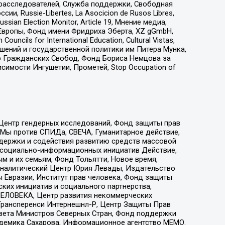
-расследователей, Служба поддержки, Свободная
 Russie-Libertes, La Asocicion de Rusos Libres,
an Election Monitor, Article 19, Мнение медиа,
Европы, Фонд имени Фридриха Эберта, XZ gGmbH,
ls for International Education, Cultural Vistas,
ошений и государственной политики им Питера Мунка,
 Гражданских Свобод, Фонд Бориса Немцова за
имости Ингушетии, Прометей, Stop Occupation of
 Центр гендерных исследований, Фонд защиты прав
 Мы против СПИДа, СВЕЧА, Гуманитарное действие,
ддержки и содействия развитию средств массовой
р социально-информационных инициатив Действие,
 и их семьям, Фонд Тольятти, Новое время,
, Аналитический Центр Юрия Левады, Издательство
 Евразии, Институт прав человека, Фонд защиты
ких инициатив и социального партнерства,
ЕЛОВЕКА, Центр развития некоммерческих
 Трансперенси Интернешнл-Р, Центр Защиты Прав
овета Министров Северных Стран, Фонд поддержки
адемика Сахарова, Информационное агентство МЕМО.