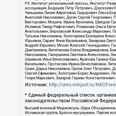
РУ, Институт региональной прессы, Институт Ра
ассоциация, Бедушев Петр Петрович, Дзугкоева 
Чанышева Лилия Айратовна, Сидорович Ольга Бори
Анатолий Николаевич, Дугин Сергей Георгиевич, 
Викторович, Мошель Ирина Ароновна, Шведов Гри
Исламов Тимур Рифгатович, Романова Ольга Евге
Анатольевич, Верховский Александр Маркович, П
Татьяна Николаевна, Золотарева Екатерина Алек
Юрьевна, Саранг Анна Васильевна, Захарова Свет
Андрей Юрьевич, Мосин Алексей Геннадьевич, Ге
Дмитриевна, Вититинова Елена Владимировна, Ба
Николаевна, Ганнушкина Светлана Алексеевна, За
Шуманов Илья Вячеславович, Арапова Галина Юрь
Васильевич, Протасова Ирина Вячеславовна, Лит
Сухих Дарья Николаевна, Орлов Олег Петрович, 
Сергей Ефимович, Золотухин Борис Андреевич, Л
Генри Маркович, Захаров Герман Константинович
Источник:
http://unro.minjust.ru/NKOFore
* Единый федеральный список организа
законодательством Российской Федера
Высший военный Маджлисуль Шура Объединенных с
Исламская группа, Братья-мусульмане, Партия ис