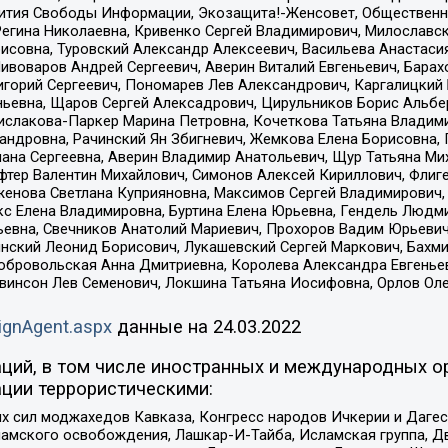
звития Свободы Информации, Экозащита!-Женсовет, Общественн
Регина Николаевна, Кривенко Сергей Владимирович, Милославс
совна, Туровский Александр Алексеевич, Васильева Анастасия
Пивоваров Андрей Сергеевич, Аверин Виталий Евгеньевич, Бара
горий Сергеевич, Пономарев Лев Александрович, Каргалицкий 
ньевна, Щаров Сергей Алексадрович, Цирульников Борис Альбер
ислакова-Паркер Марина Петровна, Кочеткова Татьяна Владими
сандровна, Рачинский Ян Збигневич, Жемкова Елена Борисовна,
лана Сергеевна, Аверин Владимир Анатольевич, Щур Татьяна М
фтер Валентин Михайлович, Симонов Алексей Кириллович, Флиг
женова Светлана Куприяновна, Максимов Сергей Владимирович, 
кс Елена Владимировна, Буртина Елена Юрьевна, Гендель Людм
евна, Свечников Анатолий Мариевич, Прохоров Вадим Юрьевич
инский Леонид Борисович, Лукашевский Сергей Маркович, Бахм
Добровольская Анна Дмитриевна, Королева Александра Евгенье
евинсон Лев Семенович, Локшина Татьяна Иосифовна, Орлов Ол
ignAgent.aspx
данные на
24.03.2022
ций, в том числе иностранных и международных ор
ции террористическими:
ил моджахедов Кавказа, Конгресс народов Ичкерии и Дагеста
ламского освобождения, Лашкар-И-Тайба, Исламская группа, Дв