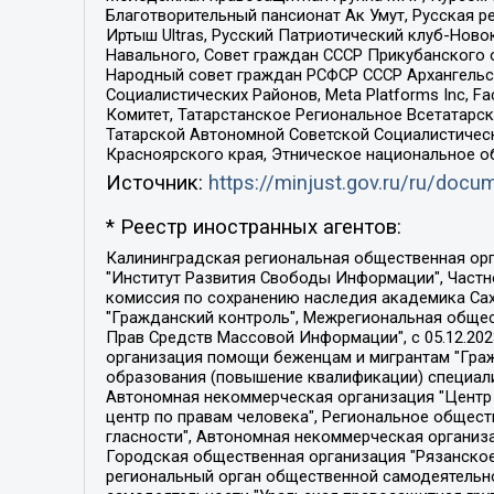
Благотворительный пансионат Ак Умут, Русская ре
Иртыш Ultras, Русский Патриотический клуб-Нов
Навального, Совет граждан СССР Прикубанского 
Народный совет граждан РСФСР СССР Архангельск
Социалистических Районов, Meta Platforms Inc, 
Комитет, Татарстанское Региональное Всетатар
Татарской Автономной Советской Социалистическ
Красноярского края, Этническое национальное о
Источник:
https://minjust.gov.ru/ru/doc
* Реестр иностранных агентов:
Калининградская региональная общественная организация "Экозащита!-Женсовет", Фонд содействия защите прав и свобод граждан "Общественный вердикт", Фонд "Институт Развития Свободы Информации", Частное учреждение "Информационное агентство МЕМО. РУ", Региональная общественная организация "Общественная комиссия по сохранению наследия академика Сахарова", Фонд поддержки свободы прессы, Санкт-Петербургская общественная правозащитная организация "Гражданский контроль", Межрегиональная общественная организация "Информационно-просветительский центр "Мемориал", Региональный Фонд "Центр Защиты Прав Средств Массовой Информации", с 05.12.2023 Фонд "Центр Защиты Прав Средств массовой информации", Региональная общественная благотворительная организация помощи беженцам и мигрантам "Гражданское содействие", Негосударственное образовательное учреждение дополнительного профессионального образования (повышение квалификации) специалистов "АКАДЕМИЯ ПО ПРАВАМ ЧЕЛОВЕКА", Свердловская региональная общественная организация "Сутяжник", Автономная некоммерческая организация "Центр независимых социологических исследований", Союз общественных объединений "Российский исследовательский центр по правам человека", Региональное общественное учреждение научно-информационный центр "МЕМОРИАЛ", Некоммерческая организация "Фонд защиты гласности", Автономная некоммерческая организация "Институт прав человека", Городская общественная организация "Екатеринбургское общество "МЕМОРИАЛ", Городская общественная организация "Рязанское историко-просветительское и правозащитное общество "Мемориал" (Рязанский Мемориал), Челябинский региональный орган общественной самодеятельности – женское общественное объединение "Женщины Евразии", Челябинский региональный орган общественной самодеятельности "Уральская правозащитная группа", Фонд содействия защите здоровья и социальной справедливости имени Андрея Рылькова, Автономная Некоммерческая Организация "Аналитический Центр Юрия Левады", Автономная некоммерческая организация социальной поддержки населения "Проект Апрель", Региональная общественная организация помощи женщинам и детям, находящимся в кризисной ситуации "Информационно-методический центр "Анна", Фонд содействия развитию массовых коммуникаций и правовому просвещению "Так-так-Так", Фонд содействия устойчивому развитию "Серебряная тайга", Свердловский региональный общественный фонд социальных проектов "Новое время", "Idel.Реалии", Кавказ.Реалии, Крым.Реалии, Телеканал Настоящее Время, Татаро-башкирская служба Радио Свобода (Azatliq Radiosi), Радио Свободная Европа/Радио Свобода (PCE/PC), "Сибирь.Реалии", "Фактограф", Благотворительный фонд помощи осужденным и их семьям, Автономная некоммерческая организация "Институт глобализации и социальных движений", Фонд "В защиту прав заключенных", Частное учреждение "Центр поддержки и содействия развитию средств массовой информации", Пензенский региональный общественный благотворительный фонд "Гражданский союз", "Север.Реалии", Некоммерческая организация Фонд "Правовая инициатива", 