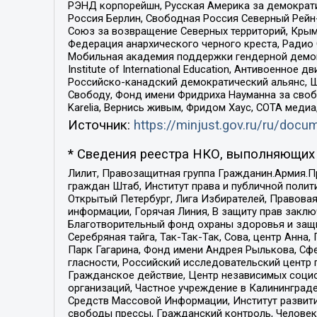
РЭНД корпорейшн, Русская Америка за демократи
Россия Берлин, Свободная Россия Северный Рейн-В
Союз за возвращение Северных территорий, Крымско
Федерация анархического черного креста, Радио
Мобильная академия поддержки гендерной демократи
Institute of International Education, Антивоенн
Российско-канадский демократический альянс, 
Свободу, Фонд имени Фридриха Науманна за свобо
Karelia, Вернись живым, Фридом Хаус, СОТА меди
Источник:
https://minjust.gov.ru/ru/doc
* Сведения реестра НКО, выполняющих 
Лилит, Правозащитная группа Гражданин.Армия.П
граждан Штаб, Институт права и публичной поли
Открытый Петербург, Лига Избирателей, Правова
информации, Горячая Линия, В защиту прав закл
Благотворительный фонд охраны здоровья и защи
Серебряная тайга, Так-Так-Так, Сова, центр Анн
Парк Гагарина, Фонд имени Андрея Рылькова, Сф
гласности, Российский исследовательский центр 
Гражданское действие, Центр независимых соци
организаций, Частное учреждение в Калининград
Средств Массовой Информации, Институт развити
свободы прессы, Гражданский контроль, Человек