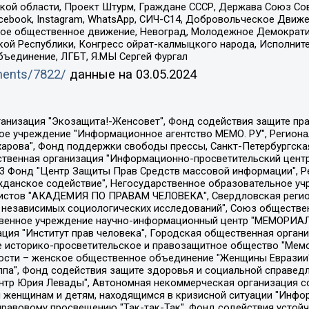
ой области, Проект Штурм, Граждане СССР, Держава Союз Сов
Facebook, Instagram, WhatsApp, СИЧ-С14, Добровольческое Движ
ское общественное движение, Невоград, Молодежное Демократ
ой Республики, Конгресс ойрат-калмыцкого народа, Исполнит
бъединение, ЛГБТ, Я.МЫ Сергей Фургал
uments/7822/
данные на
03.05.2024
Общество с ограниченной ответственностью "Радио Свободная Европа/Радио Свобода", Чешское информационное агентство "MEDIUM-ORIENT", Красноярская региональная общественная организация "Мы против СПИДа", Камалягин Денис Николаевич, Маркелов Сергей Евгеньевич, Пономарев Лев Александрович, Савицкая Людмила Алексеевна, Автономная некоммерческая организация "Центр по работе с проблемой насилия "НАСИЛИЮ.НЕТ", Межрегиональный профессиональный союз работников здравоохранения "Альянс врачей", Юридическое лицо, зарегистрированное в Латвийской Республике, SIA "Medusa Project" (регистрационный номер 40103797863, дата регистрации 10.06.2014), Некоммерческая организация "Фонд по борьбе с коррупцией", Автономная некоммерческая организация "Институт права и публичной политики", Баданин Роман Сергеевич, Гликин Максим Александрович, Железнова Мария Михайловна, Лукьянова Юлия Сергеевна, Маетная Елизавета Витальевна, Маняхин Петр Борисович, Чуракова Ольга Владимировна, Ярош Юлия Петровна, Юридическое лицо "The Insider SIA", зарегистрированное в Риге, Латвийская Республика (дата регистрации 26.06.2015), являющееся администратором доменного имени интернет-издания "The Insider SIA", https://theins.ru, Постернак Алексей Евгеньевич, Рубин Михаил Аркадьевич, Анин Роман Александрович, Юридическое лицо Istories fonds, зарегистрированное в Латвийской Республике (регистрационный номер 50008295751, дата регистрации 24.02.2020), Великовский Дмитрий Александрович, Долинина Ирина Николаевна, Мароховская Алеся Алексеевна, Шлейнов Роман Юрьевич, Шмагун Олеся Валентиновна, Общество с ограниченной ответственностью "Альтаир 2021", Общество с ограниченной ответственностью "Вега 2021", Общество с ограниченной ответственностью "Главный редактор 2021", Общество с ограниченной ответственностью "Ромашки монолит", Важенков Артем Валерьевич, Ивановская областная общественная организация "Центр гендерных исследований", Гурман Юрий Альбертович, Медиапроект "ОВД-Инфо", Егоров Владимир Владимирович, Жилинский Владимир Александрович, Общество с ограниченной ответственностью "ЗП", Иванова София Юрьевна, Карезина Инна Павловна, Кильтау Екатерина Викторовна, Петров Алексей Викторович, Пискунов Сергей Евгеньевич, Смирнов Сергей Сергеевич, Тихонов Михаил Сергеевич, Общество с ограниченной ответственностью "ЖУРНАЛИСТ-ИНОСТРАННЫЙ АГЕНТ", Арапова Галина Юрьевна, Вольтская Татьяна Анатольевна, Американская компания "Mason G.E.S. Anonymous Foundation" (США), являющаяся владельцем интернет-издания https://mnews.world/, Компания "Stichting Bellingcat", зарегистрированная в Нидерландах (дата регистрации 11.07.2018), Захаров Андрей Вячеславович, Клепиковская Екатерина Дмитриевна, Общество с ограниченной ответственностью "МЕМО", Перл Роман Александрович, Симонов Евгений Алексеевич, Соловьева Елена Анатольевна, Сотников Даниил Владимирович, Сурначева Елизавета Дмитриевна, Автономная некоммерческая организация по защите прав человека и информированию населения "Якутия – Наше Мнение", Общество с ограниченной ответственностью "Москоу диджитал медиа", с 26.01.2023 Общество с ограниченной ответственностью "Чайка Белые сады", Ветошкина Валерия Валерьевна, Заговора Максим Александрович, Межрегиональное общественное движение "Российская ЛГБТ - сеть", Оленичев Максим Владимирович, Павлов Иван Юрьевич, Скворцова Елена Сергеевна, Общество с ограниченной ответственностью "Как бы инагент", Кочетков Игорь Викторович, Общество с ограниченной ответственностью "Честные выборы", Еланчик Олег Александрович, Общество с ограниченной ответственностью "Нобелевский призыв", Гималова Регина Эмилевна, Григорьев Андрей Валерьевич, Григорьева Алина Александровна, Ассоциация по содействию защите прав призывников, альтернативнослужащих и военнослужащих "Правозащитная группа "Гражданин.Армия.Право", Хисамова Регина Фаритовна, Автономная некоммерческая организация по реализа