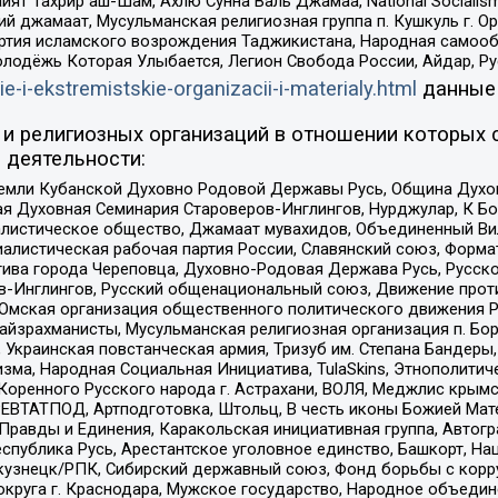
ят Тахрир аш-Шам, Ахлю Сунна Валь Джамаа, National Socialism
ий джамаат, Мусульманская религиозная группа п. Кушкуль г. 
ртия исламского возрождения Таджикистана, Народная самооб
олодёжь Которая Улыбается, Легион Свобода России, Айдар, Р
ie-i-ekstremistskie-organizacii-i-materialy.html
данные
и религиозных организаций в отношении которых 
 деятельности:
земли Кубанской Духовно Родовой Державы Русь, Община Духо
 Духовная Семинария Староверов-Инглингов, Нурджулар, К Бо
листическое общество, Джамаат мувахидов, Объединенный Вил
иалистическая рабочая партия России, Славянский союз, Форма
ива города Череповца, Духовно-Родовая Держава Русь, Русск
-Инглингов, Русский общенациональный союз, Движение против
 Омская организация общественного политического движения Р
йзрахманисты, Мусульманская религиозная организация п. Бо
краинская повстанческая армия, Тризуб им. Степана Бандеры, Бр
зма, Народная Социальная Инициатива, TulaSkins, Этнополитич
оренного Русского народа г. Астрахани, ВОЛЯ, Меджлис крымс
РЕВТАТПОД, Артподготовка, Штольц, В честь иконы Божией Мате
равды и Единения, Каракольская инициативная группа, Автогра
спублика Русь, Арестантское уголовное единство, Башкорт, Наци
окузнецк/РПК, Сибирский державный союз, Фонд борьбы с кор
округа г. Краснодара, Мужское государство, Народное объедин