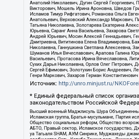
Анатолий Николаевич, Дугин Сергей Георгиевич, 
Викторович, Мошель Ирина Ароновна, Шведов Гри
Исламов Тимур Рифгатович, Романова Ольга Евге
Анатольевич, Верховский Александр Маркович, П
Татьяна Николаевна, Золотарева Екатерина Алек
Юрьевна, Саранг Анна Васильевна, Захарова Свет
Андрей Юрьевич, Мосин Алексей Геннадьевич, Ге
Дмитриевна, Вититинова Елена Владимировна, Ба
Николаевна, Ганнушкина Светлана Алексеевна, За
Шуманов Илья Вячеславович, Арапова Галина Юрь
Васильевич, Протасова Ирина Вячеславовна, Лит
Сухих Дарья Николаевна, Орлов Олег Петрович, 
Сергей Ефимович, Золотухин Борис Андреевич, Л
Генри Маркович, Захаров Герман Константинович
Источник:
http://unro.minjust.ru/NKOFore
* Единый федеральный список организа
законодательством Российской Федера
Высший военный Маджлисуль Шура Объединенных с
Исламская группа, Братья-мусульмане, Партия ис
Общество социальных реформ, Общество возрожд
АБТО, Правый сектор, Исламское государство, Д
уа Тагьаля SHAM, АУМ Синрике, Муджахеды джама