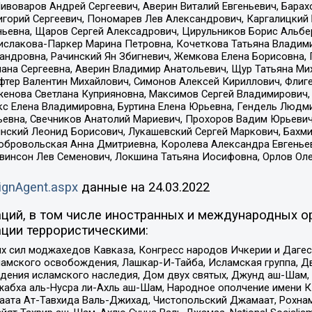
Пивоваров Андрей Сергеевич, Аверин Виталий Евгеньевич, Бара
горий Сергеевич, Пономарев Лев Александрович, Каргалицкий 
ньевна, Щаров Сергей Алексадрович, Цирульников Борис Альбер
ислакова-Паркер Марина Петровна, Кочеткова Татьяна Владими
сандровна, Рачинский Ян Збигневич, Жемкова Елена Борисовна,
лана Сергеевна, Аверин Владимир Анатольевич, Щур Татьяна М
фтер Валентин Михайлович, Симонов Алексей Кириллович, Флиг
женова Светлана Куприяновна, Максимов Сергей Владимирович, 
кс Елена Владимировна, Буртина Елена Юрьевна, Гендель Людм
евна, Свечников Анатолий Мариевич, Прохоров Вадим Юрьевич
инский Леонид Борисович, Лукашевский Сергей Маркович, Бахм
Добровольская Анна Дмитриевна, Королева Александра Евгенье
евинсон Лев Семенович, Локшина Татьяна Иосифовна, Орлов Ол
ignAgent.aspx
данные на
24.03.2022
ций, в том числе иностранных и международных ор
ции террористическими:
ил моджахедов Кавказа, Конгресс народов Ичкерии и Дагеста
ламского освобождения, Лашкар-И-Тайба, Исламская группа, Дв
ения исламского наследия, Дом двух святых, Джунд аш-Шам, 
жабха аль-Нусра ли-Ахль аш-Шам, Народное ополчение имени К.
ата Ат-Тавхида Валь-Джихад, Чистопольский Джамаат, Рохнам