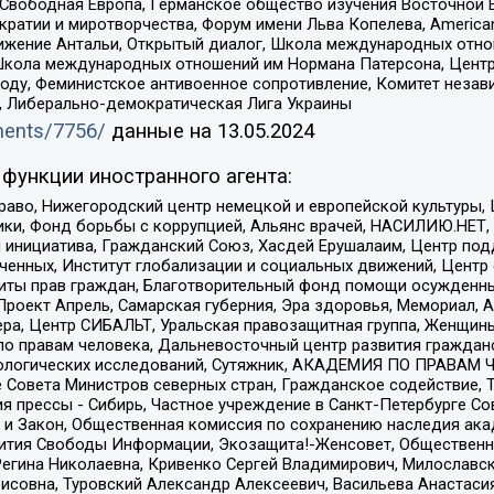
 Свободная Европа, Германское общество изучения Восточной 
и и миротворчества, Форум имени Льва Копелева, American Counci
ое движение Антальи, Открытый диалог, Школа международных отн
Школа международных отношений им Нормана Патерсона, Центр
ду, Феминистское антивоенное сопротивление, Комитет независ
а, Либерально-демократическая Лига Украины
uments/7756/
данные на
13.05.2024
функции иностранного агента:
раво, Нижегородский центр немецкой и европейской культуры,
тики, Фонд борьбы с коррупцией, Альянс врачей, НАСИЛИЮ.НЕТ,
я инициатива, Гражданский Союз, Хасдей Ерушалаим, Центр по
юченных, Институт глобализации и социальных движений, Цент
ты прав граждан, Благотворительный фонд помощи осужденным
а, Проект Апрель, Самарская губерния, Эра здоровья, Мемориал
ера, Центр СИБАЛЬТ, Уральская правозащитная группа, Женщины
по правам человека, Дальневосточный центр развития гражданс
ологических исследований, Сутяжник, АКАДЕМИЯ ПО ПРАВАМ Ч
е Совета Министров северных стран, Гражданское содействие,
я прессы - Сибирь, Частное учреждение в Санкт-Петербурге С
 и Закон, Общественная комиссия по сохранению наследия ак
звития Свободы Информации, Экозащита!-Женсовет, Общественн
Регина Николаевна, Кривенко Сергей Владимирович, Милославс
совна, Туровский Александр Алексеевич, Васильева Анастасия