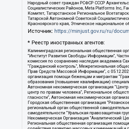
Народный совет граждан РСФСР СССР Архангельск
Социалистических Районов, Meta Platforms Inc, 
Комитет, Татарстанское Региональное Всетатар
Татарской Автономной Советской Социалистическ
Красноярского края, Этническое национальное о
Источник:
https://minjust.gov.ru/ru/doc
* Реестр иностранных агентов:
Калининградская региональная общественная организация "Экозащита!-Женсовет", Фонд содействия защите прав и свобод граждан "Общественный вердикт", Фонд "Институт Развития Свободы Информации", Частное учреждение "Информационное агентство МЕМО. РУ", Региональная общественная организация "Общественная комиссия по сохранению наследия академика Сахарова", Фонд поддержки свободы прессы, Санкт-Петербургская общественная правозащитная организация "Гражданский контроль", Межрегиональная общественная организация "Информационно-просветительский центр "Мемориал", Региональный Фонд "Центр Защиты Прав Средств Массовой Информации", с 05.12.2023 Фонд "Центр Защиты Прав Средств массовой информации", Региональная общественная благотворительная организация помощи беженцам и мигрантам "Гражданское содействие", Негосударственное образовательное учреждение дополнительного профессионального образования (повышение квалификации) специалистов "АКАДЕМИЯ ПО ПРАВАМ ЧЕЛОВЕКА", Свердловская региональная общественная организация "Сутяжник", Автономная некоммерческая организация "Центр независимых социологических исследований", Союз общественных объединений "Российский исследовательский центр по правам человека", Региональное общественное учреждение научно-информационный центр "МЕМОРИАЛ", Некоммерческая организация "Фонд защиты гласности", Автономная некоммерческая организация "Институт прав человека", Городская общественная организация "Екатеринбургское общество "МЕМОРИАЛ", Городская общественная организация "Рязанское историко-просветительское и правозащитное общество "Мемориал" (Рязанский Мемориал), Челябинский региональный орган общественной самодеятельности – женское общественное объединение "Женщины Евразии", Челябинский региональный орган общественной самодеятельности "Уральская правозащитная группа", Фонд содействия защите здоровья и социальной справедливости имени Андрея Рылькова, Автономная Некоммерческая Организация "Аналитический Центр Юрия Левады", Автономная некоммерческая организация социальной поддержки населения "Проект Апрель", Региональная общественная организация помощи женщинам и детям, находящимся в кризисной ситуации "Информационно-методический центр "Анна", Фонд содействия развитию массовых коммуникаций и правовому просвещению "Так-так-Так", Фонд содействия устойчивому развитию "Серебряная тайга", Свердловский региональный общественный фонд социальных проектов "Новое время", "Idel.Реалии", Кавказ.Реалии, Крым.Реалии, Телеканал Настоящее Время, Татаро-башкирская служба Радио Свобода (Azatliq Radiosi), Радио Свободная Европа/Радио Свобода (PCE/PC), "Сибирь.Реалии", "Фактограф", Благотворительный фонд помощи осужденным и их семьям, Автономная некоммерческая организация "Институт глобализации и социальных движений", Фонд "В защиту прав заключенных", Частное учреждение "Центр поддержки и содействия развитию средств массовой информации", Пензенский региональный общественный благотворительный фонд "Гражданский союз", "Север.Реалии", Некоммерческая организация Фонд "Правовая инициатива", 