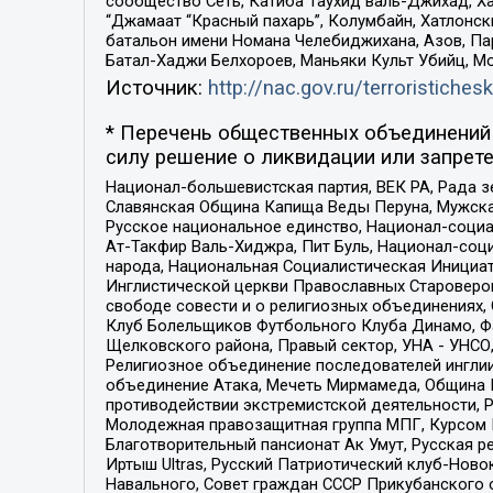
сообщество Сеть, Катиба Таухид валь-Джихад, Хай
“Джамаат “Красный пахарь”, Колумбайн, Хатлонск
батальон имени Номана Челебиджихана, Азов, Па
Батал-Хаджи Белхороев, Маньяки Культ Убийц, М
Источник:
http://nac.gov.ru/terroristichesk
* Перечень общественных объединений 
силу решение о ликвидации или запрете
Национал-большевистская партия, ВЕК РА, Рада 
Славянская Община Капища Веды Перуна, Мужская
Русское национальное единство, Национал-социа
Ат-Такфир Валь-Хиджра, Пит Буль, Национал-соц
народа, Национальная Социалистическая Инициат
Инглистической церкви Православных Староверов
свободе совести и о религиозных объединениях,
Клуб Болельщиков Футбольного Клуба Динамо, Фа
Щелковского района, Правый сектор, УНА - УНСО, У
Религиозное объединение последователей инглии
объединение Атака, Мечеть Мирмамеда, Община К
противодействии экстремистской деятельности, 
Молодежная правозащитная группа МПГ, Курсом П
Благотворительный пансионат Ак Умут, Русская ре
Иртыш Ultras, Русский Патриотический клуб-Нов
Навального, Совет граждан СССР Прикубанского 