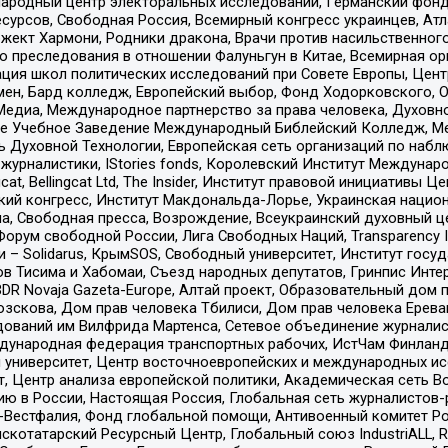
родный центр электоральных исследований, Германский фонд
рсов, Свободная Россия, Всемирный конгресс украинцев, Атла
ект Хармони, Родники дракона, Врачи против насильственного
ию преследования в отношении Фалуньгун в Китае, Всемирная о
ация школ политических исследований при Совете Европы, Цен
мен, Бард колледж, Европейский выбор, Фонд Ходорковского,
едиа, Международное партнерство за права человека, Духовно
ое Учебное Заведение Международный Библейский Колледж, М
ь Духовной Технологии, Европейская сеть организаций по наб
урналистики, IStories fonds, Королевский Институт Между
gcat, Bellingcat Ltd, The Insider, Институт правовой инициатив
инский конгресс, Институт Макдональда-Лорье, Украинская нац
, Свободная пресса, Возрождение, Всеукраинский духовный цен
орум свободной России, Лига Свободных Наций, Transparеncy I
– Solidarus, КрымSOS, Свободный университет, Институт госу
в Тисима и Хабомаи, Съезд народных депутатов, Гринпис Инте
DR Novaja Gazeta-Europe, Алтай проект, Образовательный дом 
зскова, Дом прав человека Тбилиси, Дом прав человека Ерева
едований им Вилфрида Мартенса, Сетевое объединение журнали
Международная федерация транспортных рабочих, ИстЧам Финлан
й университет, Центр восточноевропейских и международных и
, Центр анализа европейской политики, Академическая сеть Во
ю в России, Настоящая Россия, Глобальная сеть журналистов
естфалия, Фонд глобальной помощи, Антивоенный комитет России,
татарский Ресурсный Центр, Глобальный союз IndustriALL, Russi