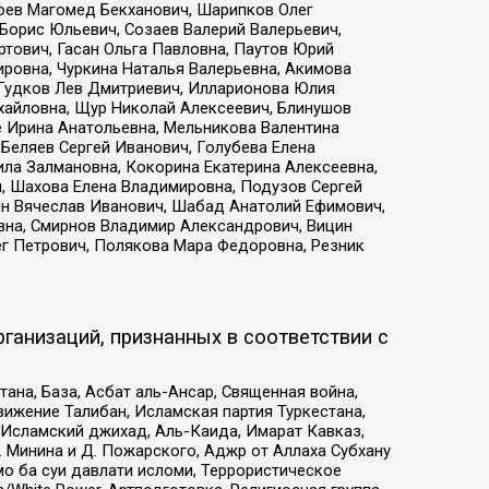
хоев Магомед Бекханович, Шарипков Олег
Борис Юльевич, Созаев Валерий Валерьевич,
тович, Гасан Ольга Павловна, Паутов Юрий
ровна, Чуркина Наталья Валерьевна, Акимова
 Гудков Лев Дмитриевич, Илларионова Юлия
ихайловна, Щур Николай Алексеевич, Блинушов
е Ирина Анатольевна, Мельникова Валентина
Беляев Сергей Иванович, Голубева Елена
ила Залмановна, Кокорина Екатерина Алексеевна,
, Шахова Елена Владимировна, Подузов Сергей
ин Вячеслав Иванович, Шабад Анатолий Ефимович,
вна, Смирнов Владимир Александрович, Вицин
ег Петрович, Полякова Мара Федоровна, Резник
ганизаций, признанных в соответствии с
на, База, Асбат аль-Ансар, Священная война,
ижение Талибан, Исламская партия Туркестана,
Исламский джихад, Аль-Каида, Имарат Кавказ,
 Минина и Д. Пожарского, Аджр от Аллаха Субхану
о ба суи давлати исломи, Террористическое