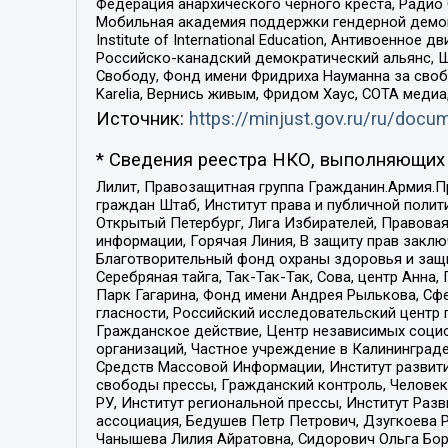
Федерация анархического черного креста, Радио
Мобильная академия поддержки гендерной демократи
Institute of International Education, Антивоенн
Российско-канадский демократический альянс, 
Свободу, Фонд имени Фридриха Науманна за свобо
Karelia, Вернись живым, Фридом Хаус, СОТА меди
Источник:
https://minjust.gov.ru/ru/doc
* Сведения реестра НКО, выполняющих 
Лилит, Правозащитная группа Гражданин.Армия.П
граждан Штаб, Институт права и публичной поли
Открытый Петербург, Лига Избирателей, Правова
информации, Горячая Линия, В защиту прав закл
Благотворительный фонд охраны здоровья и защи
Серебряная тайга, Так-Так-Так, Сова, центр Анн
Парк Гагарина, Фонд имени Андрея Рылькова, Сф
гласности, Российский исследовательский центр 
Гражданское действие, Центр независимых соци
организаций, Частное учреждение в Калининград
Средств Массовой Информации, Институт развити
свободы прессы, Гражданский контроль, Человек
РУ, Институт региональной прессы, Институт Ра
ассоциация, Бедушев Петр Петрович, Дзугкоева 
Чанышева Лилия Айратовна, Сидорович Ольга Бори