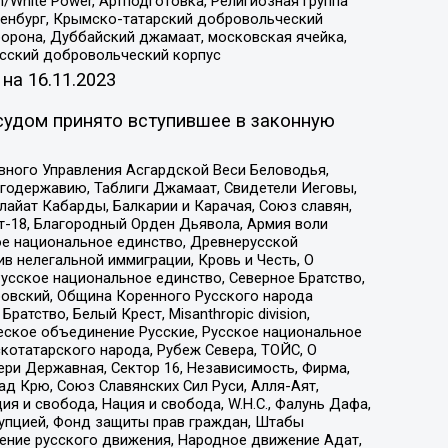
/White Power, Артподготовка, Религиозная группа
Оренбург, Крымско-татарский добровольческий
орона, Дуббайский джамаат, московская ячейка,
усский добровольческий корпус
 на
16.11.2023
судом принято вступившее в законную
вного Управления Асгардской Веси Беловодья,
годержавию, Таблиги Джамаат, Свидетели Иеговы,
айат Кабарды, Балкарии и Карачая, Союз славян,
т-18, Благородный Орден Дьявола, Армия воли
ое национальное единство, Древнерусской
 нелегальной иммиграции, Кровь и Честь, О
усское национальное единство, Северное Братство,
ровский, Община Коренного Русского народа
атство, Белый Крест, Misanthropic division,
еское объединение Русские, Русское национальное
котатарского народа, Рубеж Севера, ТОЙС, О
ри Державная, Сектор 16, Независимость, Фирма,
д Крю, Союз Славянских Сил Руси, Алля-Аят,
я и свобода, Нация и свобода, W.H.С., Фалунь Дафа,
рупцией, Фонд защиты прав граждан, Штабы
ение русского движения, Народное движение Адат,