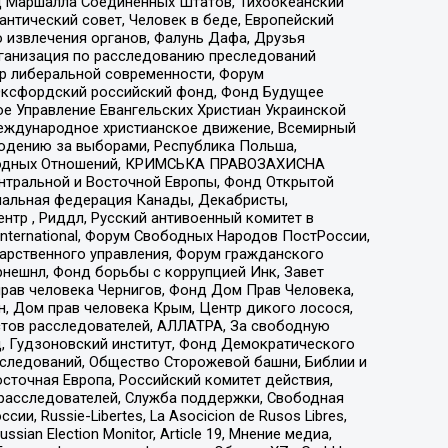
 Маршалла Соединенных Штатов, Тихоокеанский
нтический совет, Человек в беде, Европейский
 извлечения органов, Фалунь Дафа, Друзья
рганизация по расследованию преследований
тр либеральной современности, Форум
 Оксфордский российский фонд, Фонд Будущее
е Управление Евангельских Христиан Украинской
еждународное христианское движение, Всемирный
людению за выборами, Республика Польша,
народных Отношений, КРИМСЬКА ПРАВОЗАХИСНА
ы Центральной и Восточной Европы, Фонд Открытой
иональная федерация Канады, Декабристы,
тр , Риддл, Русский антивоенный комитет в
nternational, Форум Свободных Народов ПостРоссии,
дарственного управления, Форум гражданского
рнешнл, Фонд борьбы с коррупцией Инк, Завет
прав человека Чернигов, Фонд Дом Прав Человека,
н, Дом прав человека Крым, Центр дикого лосося,
стов расследователей, АЛЛАТРА, За свободную
д, Гудзоновский институт, Фонд Демократического
сследований, Общество Сторожевой башни, Библии и
сточная Европа, Российский комитет действия,
-расследователей, Служба поддержки, Свободная
 Russie-Libertes, La Asocicion de Rusos Libres,
an Election Monitor, Article 19, Мнение медиа,