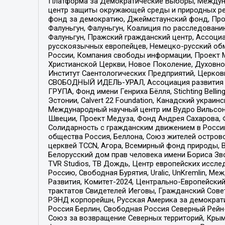
Платформа за Демократические Выборы, Междуна
центр защиты окружающей среды и природных ресу
фонд за демократию, Джеймстаунский фонд, Прож
Фалуньгун, Фалуньгун, Коалиция по расследован
Фалуньгун, Пражский гражданский центр, Ассоци
русскоязычных европейцев, Немецко-русский об
России, Компания свободы информации, Проект М
Христианской Церкви, Новое Поколение, Духовн
Институт Саентологических Предприятий, Церков
СВОБОДНЫЙ ИДЕЛЬ-УРАЛ, Ассоциация развития ж
ГРУПА, Фонд имени Генриха Бёлля, Stichting Bellin
Эстонии, Calvert 22 Foundation, Канадский укра
Международный научный центр им Вудро Вильсона
Швеции, Проект Медуза, Фонд Андрея Сахарова, Ф
Солидарность с гражданским движением в России 
общества Россия, Беллона, Союз жителей острово
церквей TCCN, Агора, Всемирный фонд природы, B
Белорусский дом прав человека имени Бориса Зво
TVR Studios, ТВ Дождь, Центр европейских иссл
Россию, Свободная Бурятия, Uralic, UnKremlin, 
Развития, Комитет-2024, Центрально-Европейски
трактатов Свидетелей Иеговы, Гражданский Совет
РЭНД корпорейшн, Русская Америка за демократи
Россия Берлин, Свободная Россия Северный Рейн-В
Союз за возвращение Северных территорий, Крымско