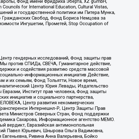
Европы, Фонд имени Фридриха Эберта, XZ gGmbH,
ls for International Education, Cultural Vistas,
ошений и государственной политики им Питера Мунка,
 Гражданских Свобод, Фонд Бориса Немцова за
имости Ингушетии, Прометей, Stop Occupation of
 Центр гендерных исследований, Фонд защиты прав
 Мы против СПИДа, СВЕЧА, Гуманитарное действие,
ддержки и содействия развитию средств массовой
р социально-информационных инициатив Действие,
 и их семьям, Фонд Тольятти, Новое время,
, Аналитический Центр Юрия Левады, Издательство
 Евразии, Институт прав человека, Фонд защиты
ких инициатив и социального партнерства,
ЕЛОВЕКА, Центр развития некоммерческих
 Трансперенси Интернешнл-Р, Центр Защиты Прав
овета Министров Северных Стран, Фонд поддержки
адемика Сахарова, Информационное агентство МЕМО.
ый вердикт, Евразийская антимонопольная
кий Павел Юрьевич, Шнырова Ольга Вадимовна,
 Евгеньевна, Ривина Анна Валерьевна, Бойко