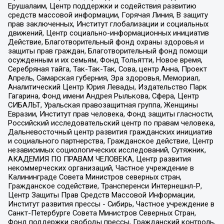
Ерушалаим, Центр поддержки и содействия развитию
средств массовой информации, Горячая Линия, В защиту
прав заключенных, Институт глобализации и социальных
движений, Центр социально-информационных инициатив
Действие, Благотворительный фонд охраны здоровья и
защиты прав граждан, Благотворительный фонд помощи
осужденным и их семьям, Фонд Тольятти, Новое время,
Серебряная тайга, Так-Так-Так, Сова, центр Анна, Проект
Апрель, Самарская губерния, Эра здоровья, Мемориал,
Аналитический Центр Юрия Левады, Издательство Парк
Гагарина, Фонд имени Андрея Рылькова, Сфера, Центр
СИБАЛЬТ, Уральская правозащитная группа, Женщины
Евразии, Институт прав человека, Фонд защиты гласности,
Российский исследовательский центр по правам человека,
Дальневосточный центр развития гражданских инициатив
и социального партнерства, Гражданское действие, Центр
независимых социологических исследований, Сутяжник,
АКАДЕМИЯ ПО ПРАВАМ ЧЕЛОВЕКА, Центр развития
некоммерческих организаций, Частное учреждение в
Калининграде Совета Министров северных стран,
Гражданское содействие, Трансперенси Интернешнл-Р,
Центр Защиты Прав Средств Массовой Информации,
Институт развития прессы - Сибирь, Частное учреждение в
Санкт-Петербурге Совета Министров Северных Стран,
Фонд поддержки свободы прессы, Гражданский контроль,