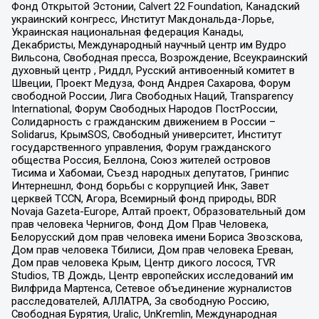
Фонд Открытой Эстонии, Calvert 22 Foundation, Канадский
украинский конгресс, Институт Макдональда-Лорье,
Украинская национальная федерация Канады,
Декабристы, Международный научный центр им Вудро
Вильсона, Свободная пресса, Возрождение, Всеукраинский
духовный центр , Риддл, Русский антивоенный комитет в
Швеции, Проект Медуза, Фонд Андрея Сахарова, Форум
свободной России, Лига Свободных Наций, Transparеncy
International, Форум Свободных Народов ПостРоссии,
Солидарность с гражданским движением в России –
Solidarus, КрымSOS, Свободный университет, Институт
государственного управления, Форум гражданского
общества Россия, Беллона, Союз жителей островов
Тисима и Хабомаи, Съезд народных депутатов, Гринпис
Интернешнл, Фонд борьбы с коррупцией Инк, Завет
церквей TCCN, Агора, Всемирный фонд природы, BDR
Novaja Gazeta-Europe, Алтай проект, Образовательный дом
прав человека Чернигов, Фонд Дом Прав Человека,
Белорусский дом прав человека имени Бориса Звозскова,
Дом прав человека Тбилиси, Дом прав человека Ереван,
Дом прав человека Крым, Центр дикого лосося, TVR
Studios, ТВ Дождь, Центр европейских исследований им
Вилфрида Мартенса, Сетевое объединение журналистов
расследователей, АЛЛАТРА, За свободную Россию,
Свободная Бурятия, Uralic, UnKremlin, Международная