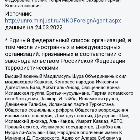
Федоровна, Резник Генри Маркович, Захаров Герман
Константинович
Источник:
http://unro.minjust.ru/NKOForeignAgent.aspx
данные на
24.03.2022
* Единый федеральный список организаций, в
том числе иностранных и международных
организаций, признанных в соответствии с
законодательством Российской Федерации
террористическими:
Высший военный Маджлисуль Шура Объединенных сил
моджахедов Кавказа, Конгресс народов Ичкерии и
Дагестана, База, Асбат аль-Ансар, Священная война,
Исламская группа, Братья-мусульмане, Партия исламского
освобождения, Лашкар-И-Тайба, Исламская группа,
Движение Талибан, Исламская партия Туркестана,
Общество социальных реформ, Общество возрождения
исламского наследия, Дом двух святых, Джунд аш-Шам,
Исламский джихад, Аль-Каида, Имарат Кавказ, АБТО,
Правый сектор, Исламское государство, Джабха аль-
Нусра ли-Ахль аш-Шам, Народное ополчение имени К.
Минина и Д. Пожарского, Аджр от Аллаха Субхану уа