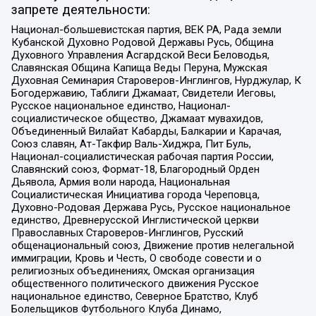
запрете деятельности:
Национал-большевистская партия, ВЕК РА, Рада земли
Кубанской Духовно Родовой Державы Русь, Община
Духовного Управления Асгардской Веси Беловодья,
Славянская Община Капища Веды Перуна, Мужская
Духовная Семинария Староверов-Инглингов, Нурджулар, К
Богодержавию, Таблиги Джамаат, Свидетели Иеговы,
Русское национальное единство, Национал-
социалистическое общество, Джамаат мувахидов,
Объединенный Вилайат Кабарды, Балкарии и Карачая,
Союз славян, Ат-Такфир Валь-Хиджра, Пит Буль,
Национал-социалистическая рабочая партия России,
Славянский союз, Формат-18, Благородный Орден
Дьявола, Армия воли народа, Национальная
Социалистическая Инициатива города Череповца,
Духовно-Родовая Держава Русь, Русское национальное
единство, Древнерусской Инглистической церкви
Православных Староверов-Инглингов, Русский
общенациональный союз, Движение против нелегальной
иммиграции, Кровь и Честь, О свободе совести и о
религиозных объединениях, Омская организация
общественного политического движения Русское
национальное единство, Северное Братство, Клуб
Болельщиков Футбольного Клуба Динамо,