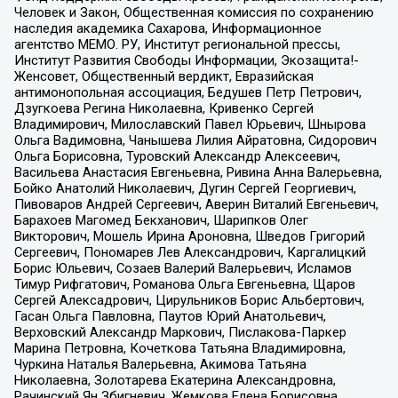
Человек и Закон, Общественная комиссия по сохранению
наследия академика Сахарова, Информационное
агентство МЕМО. РУ, Институт региональной прессы,
Институт Развития Свободы Информации, Экозащита!-
Женсовет, Общественный вердикт, Евразийская
антимонопольная ассоциация, Бедушев Петр Петрович,
Дзугкоева Регина Николаевна, Кривенко Сергей
Владимирович, Милославский Павел Юрьевич, Шнырова
Ольга Вадимовна, Чанышева Лилия Айратовна, Сидорович
Ольга Борисовна, Туровский Александр Алексеевич,
Васильева Анастасия Евгеньевна, Ривина Анна Валерьевна,
Бойко Анатолий Николаевич, Дугин Сергей Георгиевич,
Пивоваров Андрей Сергеевич, Аверин Виталий Евгеньевич,
Барахоев Магомед Бекханович, Шарипков Олег
Викторович, Мошель Ирина Ароновна, Шведов Григорий
Сергеевич, Пономарев Лев Александрович, Каргалицкий
Борис Юльевич, Созаев Валерий Валерьевич, Исламов
Тимур Рифгатович, Романова Ольга Евгеньевна, Щаров
Сергей Алексадрович, Цирульников Борис Альбертович,
Гасан Ольга Павловна, Паутов Юрий Анатольевич,
Верховский Александр Маркович, Пислакова-Паркер
Марина Петровна, Кочеткова Татьяна Владимировна,
Чуркина Наталья Валерьевна, Акимова Татьяна
Николаевна, Золотарева Екатерина Александровна,
Рачинский Ян Збигневич, Жемкова Елена Борисовна,