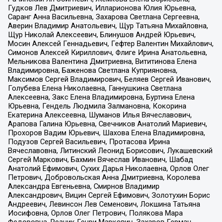
Гудков Лев Дмитриевич, Илларионова Юлия Юрьевна,
Саранг Анна Васильевна, Захарова Светлана Сергеевна,
Аверин Владимир Анатольевич, Щур Татьяна Михайловна,
Щур Николай Алексеевич, Блинушов Андрей Юрьевич,
Мосин Алексей Геннадьевич, Гефтер Валентин Михайлович,
Симонов Алексей Кириллович, Флиге Ирина Анатольевна,
Мельникова Валентина Дмитриевна, Вититинова Елена
Владимировна, Баженова Светлана Куприяновна,
Максимов Сергей Владимирович, Беляев Сергей Иванович,
Голубева Елена Николаевна, Ганнушкина Светлана
Алексеевна, Закс Елена Владимировна, Буртина Елена
Юрьевна, Гендель Людмила Залмановна, Кокорина
Екатерина Алексеевна, Шуманов Илья Вячеславович,
Арапова Галина Юрьевна, Свечников Анатолий Мариевич,
Прохоров Вадим Юрьевич, Шахова Елена Владимировна,
Подузов Сергей Васильевич, Протасова Ирина
Вячеславовна, Литинский Леонид Борисович, Лукашевский
Сергей Маркович, Бахмин Вячеслав Иванович, Шабад
Анатолий Ефимович, Сухих Дарья Николаевна, Орлов Олег
Петрович, Добровольская Анна Дмитриевна, Королева
Александра Евгеньевна, Смирнов Владимир
Александрович, Вицин Сергей Ефимович, Золотухин Борис
Андреевич, Левинсон Лев Семенович, Локшина Татьяна
Иосифовна, Орлов Олег Петрович, Полякова Мара