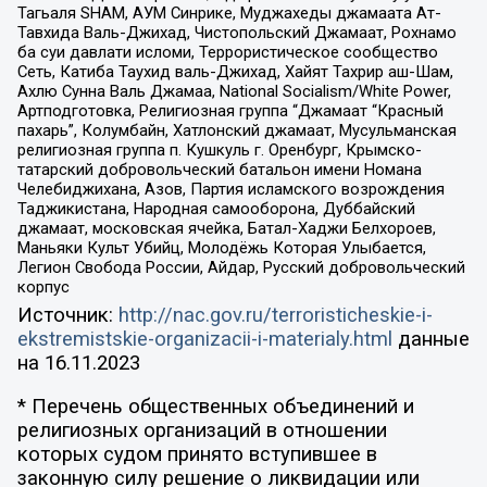
Тагьаля SHAM, АУМ Синрике, Муджахеды джамаата Ат-
Тавхида Валь-Джихад, Чистопольский Джамаат, Рохнамо
ба суи давлати исломи, Террористическое сообщество
Сеть, Катиба Таухид валь-Джихад, Хайят Тахрир аш-Шам,
Ахлю Сунна Валь Джамаа, National Socialism/White Power,
Артподготовка, Религиозная группа “Джамаат “Красный
пахарь”, Колумбайн, Хатлонский джамаат, Мусульманская
религиозная группа п. Кушкуль г. Оренбург, Крымско-
татарский добровольческий батальон имени Номана
Челебиджихана, Азов, Партия исламского возрождения
Таджикистана, Народная самооборона, Дуббайский
джамаат, московская ячейка, Батал-Хаджи Белхороев,
Маньяки Культ Убийц, Молодёжь Которая Улыбается,
Легион Свобода России, Айдар, Русский добровольческий
корпус
Источник:
http://nac.gov.ru/terroristicheskie-i-
ekstremistskie-organizacii-i-materialy.html
данные
на
16.11.2023
* Перечень общественных объединений и
религиозных организаций в отношении
которых судом принято вступившее в
законную силу решение о ликвидации или