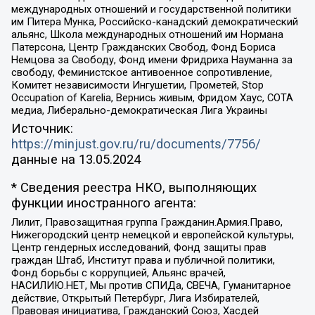
международных отношений и государственной политики
им Питера Мунка, Российско-канадский демократический
альянс, Школа международных отношений им Нормана
Патерсона, Центр Гражданских Свобод, Фонд Бориса
Немцова за Свободу, Фонд имени Фридриха Науманна за
свободу, Феминистское антивоенное сопротивление,
Комитет независимости Ингушетии, Прометей, Stop
Occupation of Karelia, Вернись живым, Фридом Хаус, СОТА
медиа, Либерально-демократическая Лига Украины
Источник:
https://minjust.gov.ru/ru/documents/7756/
данные на
13.05.2024
* Сведения реестра НКО, выполняющих
функции иностранного агента:
Лилит, Правозащитная группа Гражданин.Армия.Право,
Нижегородский центр немецкой и европейской культуры,
Центр гендерных исследований, Фонд защиты прав
граждан Штаб, Институт права и публичной политики,
Фонд борьбы с коррупцией, Альянс врачей,
НАСИЛИЮ.НЕТ, Мы против СПИДа, СВЕЧА, Гуманитарное
действие, Открытый Петербург, Лига Избирателей,
Правовая инициатива, Гражданский Союз, Хасдей