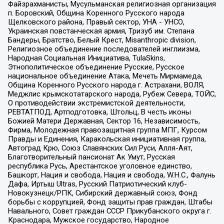
Файзрахманисты, Мусульманская религиозная организация
п. Боровский, Община Коренного Русского народа
Щелковского района, Правый сектор, УНА - УНСО,
Украинская повстанческая армия, Тризуб им. Степана
Бандеры, Братство, Белый Крест, Misanthropic division,
Религиозное объединение последователей инглиизма,
Народная Социальная Инициатива, TulaSkins,
Этнополитическое объединение Русские, Русское
национальное объединение Атака, Мечеть Мирмамеда,
Община Коренного Русского народа г. Астрахани, ВОЛЯ,
Меджлис крымскотатарского народа, Рубеж Севера, ТОЙС,
О противодействии экстремистской деятельности,
РЕВТАТПОД, Артподготовка, Штольц, В честь иконы
Божией Матери Державная, Сектор 16, Независимость,
Фирма, Молодежная правозащитная группа МПГ, Курсом
Правды и Единения, Каракольская инициативная группа,
Автоград Крю, Союз Славянских Сил Руси, Алля-Аят,
Благотворительный пансионат Ак Умут, Русская
республика Русь, Арестантское уголовное единство,
Башкорт, Нация и свобода, Нация и свобода, W.H.С., Фалунь
Дафа, Иртыш Ultras, Русский Патриотический клуб-
Новокузнецк/РПК, Сибирский державный союз, Фонд
борьбы с коррупцией, Фонд защиты прав граждан, Штабы
Навального, Совет граждан СССР Прикубанского округа г.
Краснодара, Мужское государство, Народное