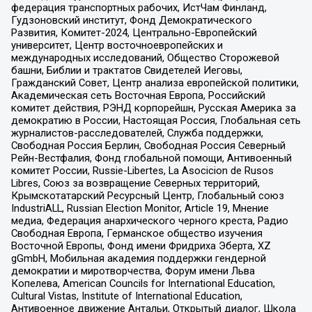
федерация транспортных рабочих, ИстЧам Финланд,
Гудзоновский институт, Фонд Демократического
Развития, Комитет-2024, Центрально-Европейский
университет, Центр восточноевропейских и
международных исследований, Общество Сторожевой
башни, Библии и трактатов Свидетелей Иеговы,
Гражданский Совет, Центр анализа европейской политики,
Академическая сеть Восточная Европа, Российский
комитет действия, РЭНД корпорейшн, Русская Америка за
демократию в России, Настоящая Россия, Глобальная сеть
журналистов-расследователей, Служба поддержки,
Свободная Россия Берлин, Свободная Россия Северный
Рейн-Вестфалия, Фонд глобальной помощи, Антивоенный
комитет России, Russie-Libertes, La Asocicion de Rusos
Libres, Союз за возвращение Северных территорий,
Крымскотатарский Ресурсный Центр, Глобальный союз
IndustriALL, Russian Election Monitor, Article 19, Мнение
медиа, Федерация анархического черного креста, Радио
Свободная Европа, Германское общество изучения
Восточной Европы, Фонд имени Фридриха Эберта, XZ
gGmbH, Мобильная академия поддержки гендерной
демократии и миротворчества, Форум имени Льва
Копелева, American Councils for International Education,
Cultural Vistas, Institute of International Education,
Антивоенное движение Антальи, Открытый диалог, Школа