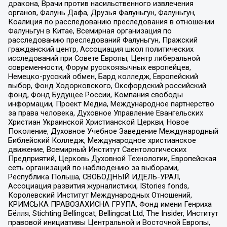
дракона, Врачи против насильственного извлечения
органов, Фалунь Дафа, Друзья Фалуньгун, Фалуньгун,
Коалиция по расследованию преследования в отношении
Фалуньгун в Китае, Всемирная организация по
расследованию преследований Фалуньгун, Пражский
гражданский центр, Ассоциация школ политических
исследований при Совете Европы, Центр либеральной
современности, Форум русскоязычных европейцев,
Немецко-русский обмен, Бард колледж, Европейский
выбор, Фонд Ходорковского, Оксфордский российский
фонд, Фонд Будущее России, Компания свободы
информации, Проект Медиа, Международное партнерство
за права человека, Духовное Управление Евангельских
Христиан Украинской Христианской Церкви, Новое
Поколение, Духовное Учебное Заведение Международный
Библейский Колледж, Международное христианское
движение, Всемирный Институт Саентологических
Предприятий, Церковь Духовной Технологии, Европейская
сеть организаций по наблюдению за выборами,
Республика Польша, СВОБОДНЫЙ ИДЕЛЬ-УРАЛ,
Ассоциация развития журналистики, IStories fonds,
Королевский Институт Международных Отношений,
КРИМСЬКА ПРАВОЗАХИСНА ГРУПА, Фонд имени Генриха
Бёлля, Stichting Bellingcat, Bellingcat Ltd, The Insider, Институт
правовой инициативы Центральной и Восточной Европы,