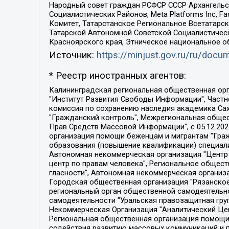
Народный совет граждан РСФСР СССР Архангельск
Социалистических Районов, Meta Platforms Inc, 
Комитет, Татарстанское Региональное Всетатар
Татарской Автономной Советской Социалистическ
Красноярского края, Этническое национальное о
Источник:
https://minjust.gov.ru/ru/doc
* Реестр иностранных агентов:
Калининградская региональная общественная организация "Экозащита!-Женсовет", Фонд содействия защите прав и свобод граждан "Общественный вердикт", Фонд "Институт Развития Свободы Информации", Частное учреждение "Информационное агентство МЕМО. РУ", Региональная общественная организация "Общественная комиссия по сохранению наследия академика Сахарова", Фонд поддержки свободы прессы, Санкт-Петербургская общественная правозащитная организация "Гражданский контроль", Межрегиональная общественная организация "Информационно-просветительский центр "Мемориал", Региональный Фонд "Центр Защиты Прав Средств Массовой Информации", с 05.12.2023 Фонд "Центр Защиты Прав Средств массовой информации", Региональная общественная благотворительная организация помощи беженцам и мигрантам "Гражданское содействие", Негосударственное образовательное учреждение дополнительного профессионального образования (повышение квалификации) специалистов "АКАДЕМИЯ ПО ПРАВАМ ЧЕЛОВЕКА", Свердловская региональная общественная организация "Сутяжник", Автономная некоммерческая организация "Центр независимых социологических исследований", Союз общественных объединений "Российский исследовательский центр по правам человека", Региональное общественное учреждение научно-информационный центр "МЕМОРИАЛ", Некоммерческая организация "Фонд защиты гласности", Автономная некоммерческая организация "Институт прав человека", Городская общественная организация "Екатеринбургское общество "МЕМОРИАЛ", Городская общественная организация "Рязанское историко-просветительское и правозащитное общество "Мемориал" (Рязанский Мемориал), Челябинский региональный орган общественной самодеятельности – женское общественное объединение "Женщины Евразии", Челябинский региональный орган общественной самодеятельности "Уральская правозащитная группа", Фонд содействия защите здоровья и социальной справедливости имени Андрея Рылькова, Автономная Некоммерческая Организация "Аналитический Центр Юрия Левады", Автономная некоммерческая организация социальной поддержки населения "Проект Апрель", Региональная общественная организация помощи женщинам и детям, находящимся в кризисной ситуации "Информационно-методический центр "Анна", Фонд содействия развитию массовых коммуникаций и правовому просвещению "Так-так-Так", Фонд содействия устойчивому развитию "Серебряная тайга", Свердловский региональный общественный фонд социальных проектов "Новое время", "Idel.Реалии", Кавказ.Реалии, Крым.Реалии, Телеканал Настоящее Время, Татаро-башкирская служба Радио Свобода (Azatliq Radiosi), Радио Свободная Европа/Радио Свобода (PCE/PC), "Сибирь.Реалии", "Фактограф", Благотворительный фонд помощи осужденным и их семьям, Автономная некоммерческая организация "Институт глобализации и социальных движений", Фонд "В защиту прав заключенных", Частное учреждение "Центр поддержки и содействия развитию средств массовой информации", Пензенский региональный общественный благотворительный фонд "Гражданский союз", "Север.Реалии", Некоммерческая организация Фонд "Правовая инициатива", 