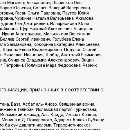
хоев Магомед Бекханович, Шарипков Олег
Борис Юльевич, Созаев Валерий Валерьевич,
тович, Гасан Ольга Павловна, Паутов Юрий
ровна, Чуркина Наталья Валерьевна, Акимова
 Гудков Лев Дмитриевич, Илларионова Юлия
ихайловна, Щур Николай Алексеевич, Блинушов
е Ирина Анатольевна, Мельникова Валентина
Беляев Сергей Иванович, Голубева Елена
ила Залмановна, Кокорина Екатерина Алексеевна,
, Шахова Елена Владимировна, Подузов Сергей
ин Вячеслав Иванович, Шабад Анатолий Ефимович,
вна, Смирнов Владимир Александрович, Вицин
ег Петрович, Полякова Мара Федоровна, Резник
ганизаций, признанных в соответствии с
на, База, Асбат аль-Ансар, Священная война,
ижение Талибан, Исламская партия Туркестана,
Исламский джихад, Аль-Каида, Имарат Кавказ,
 Минина и Д. Пожарского, Аджр от Аллаха Субхану
о ба суи давлати исломи, Террористическое