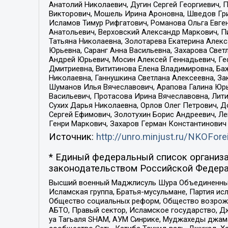
Анатолий Николаевич, Дугин Сергей Георгиевич, 
Викторович, Мошель Ирина Ароновна, Шведов Гри
Исламов Тимур Рифгатович, Романова Ольга Евге
Анатольевич, Верховский Александр Маркович, П
Татьяна Николаевна, Золотарева Екатерина Алек
Юрьевна, Саранг Анна Васильевна, Захарова Свет
Андрей Юрьевич, Мосин Алексей Геннадьевич, Ге
Дмитриевна, Вититинова Елена Владимировна, Ба
Николаевна, Ганнушкина Светлана Алексеевна, За
Шуманов Илья Вячеславович, Арапова Галина Юрь
Васильевич, Протасова Ирина Вячеславовна, Лит
Сухих Дарья Николаевна, Орлов Олег Петрович, 
Сергей Ефимович, Золотухин Борис Андреевич, Л
Генри Маркович, Захаров Герман Константинович
Источник:
http://unro.minjust.ru/NKOFore
* Единый федеральный список организа
законодательством Российской Федера
Высший военный Маджлисуль Шура Объединенных с
Исламская группа, Братья-мусульмане, Партия ис
Общество социальных реформ, Общество возрожд
АБТО, Правый сектор, Исламское государство, Д
уа Тагьаля SHAM, АУМ Синрике, Муджахеды джама