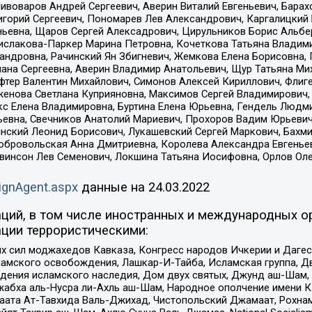
Пивоваров Андрей Сергеевич, Аверин Виталий Евгеньевич, Бара
горий Сергеевич, Пономарев Лев Александрович, Каргалицкий 
ньевна, Щаров Сергей Алексадрович, Цирульников Борис Альбер
ислакова-Паркер Марина Петровна, Кочеткова Татьяна Владими
сандровна, Рачинский Ян Збигневич, Жемкова Елена Борисовна,
лана Сергеевна, Аверин Владимир Анатольевич, Щур Татьяна М
фтер Валентин Михайлович, Симонов Алексей Кириллович, Флиг
женова Светлана Куприяновна, Максимов Сергей Владимирович, 
кс Елена Владимировна, Буртина Елена Юрьевна, Гендель Людм
евна, Свечников Анатолий Мариевич, Прохоров Вадим Юрьевич
инский Леонид Борисович, Лукашевский Сергей Маркович, Бахм
Добровольская Анна Дмитриевна, Королева Александра Евгенье
евинсон Лев Семенович, Локшина Татьяна Иосифовна, Орлов Ол
ignAgent.aspx
данные на
24.03.2022
ций, в том числе иностранных и международных ор
ции террористическими:
ил моджахедов Кавказа, Конгресс народов Ичкерии и Дагеста
ламского освобождения, Лашкар-И-Тайба, Исламская группа, Дв
ения исламского наследия, Дом двух святых, Джунд аш-Шам, 
жабха аль-Нусра ли-Ахль аш-Шам, Народное ополчение имени К.
ата Ат-Тавхида Валь-Джихад, Чистопольский Джамаат, Рохнам