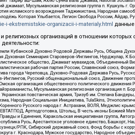
ят Тахрир аш-Шам, Ахлю Сунна Валь Джамаа, National Socialism
ий джамаат, Мусульманская религиозная группа п. Кушкуль г. 
ртия исламского возрождения Таджикистана, Народная самооб
олодёжь Которая Улыбается, Легион Свобода России, Айдар, Р
ie-i-ekstremistskie-organizacii-i-materialy.html
данные
и религиозных организаций в отношении которых 
 деятельности:
земли Кубанской Духовно Родовой Державы Русь, Община Духо
 Духовная Семинария Староверов-Инглингов, Нурджулар, К Бо
листическое общество, Джамаат мувахидов, Объединенный Вил
иалистическая рабочая партия России, Славянский союз, Форма
ива города Череповца, Духовно-Родовая Держава Русь, Русск
-Инглингов, Русский общенациональный союз, Движение против
 Омская организация общественного политического движения Р
йзрахманисты, Мусульманская религиозная организация п. Бо
краинская повстанческая армия, Тризуб им. Степана Бандеры, Бр
зма, Народная Социальная Инициатива, TulaSkins, Этнополитич
оренного Русского народа г. Астрахани, ВОЛЯ, Меджлис крымс
РЕВТАТПОД, Артподготовка, Штольц, В честь иконы Божией Мате
равды и Единения, Каракольская инициативная группа, Автогра
спублика Русь, Арестантское уголовное единство, Башкорт, Наци
окузнецк/РПК, Сибирский державный союз, Фонд борьбы с кор
округа г. Краснодара, Мужское государство, Народное объедин