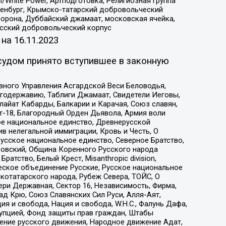
/White Power, Артподготовка, Религиозная группа
Оренбург, Крымско-татарский добровольческий
орона, Дуббайский джамаат, московская ячейка,
усский добровольческий корпус
 на
16.11.2023
судом принято вступившее в законную
вного Управления Асгардской Веси Беловодья,
годержавию, Таблиги Джамаат, Свидетели Иеговы,
айат Кабарды, Балкарии и Карачая, Союз славян,
т-18, Благородный Орден Дьявола, Армия воли
ое национальное единство, Древнерусской
 нелегальной иммиграции, Кровь и Честь, О
усское национальное единство, Северное Братство,
ровский, Община Коренного Русского народа
атство, Белый Крест, Misanthropic division,
еское объединение Русские, Русское национальное
котатарского народа, Рубеж Севера, ТОЙС, О
ри Державная, Сектор 16, Независимость, Фирма,
д Крю, Союз Славянских Сил Руси, Алля-Аят,
я и свобода, Нация и свобода, W.H.С., Фалунь Дафа,
рупцией, Фонд защиты прав граждан, Штабы
ение русского движения, Народное движение Адат,