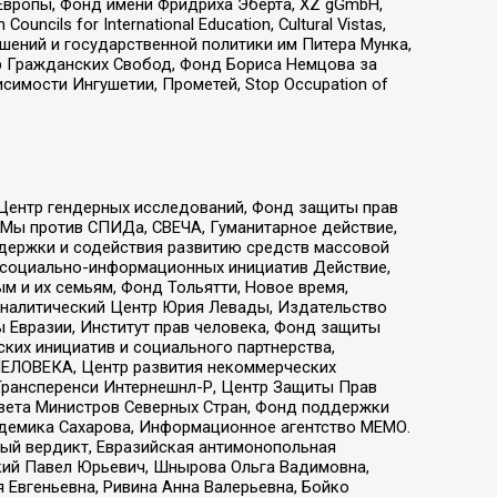
Европы, Фонд имени Фридриха Эберта, XZ gGmbH,
ls for International Education, Cultural Vistas,
ошений и государственной политики им Питера Мунка,
 Гражданских Свобод, Фонд Бориса Немцова за
имости Ингушетии, Прометей, Stop Occupation of
 Центр гендерных исследований, Фонд защиты прав
 Мы против СПИДа, СВЕЧА, Гуманитарное действие,
ддержки и содействия развитию средств массовой
р социально-информационных инициатив Действие,
 и их семьям, Фонд Тольятти, Новое время,
, Аналитический Центр Юрия Левады, Издательство
 Евразии, Институт прав человека, Фонд защиты
ких инициатив и социального партнерства,
ЕЛОВЕКА, Центр развития некоммерческих
 Трансперенси Интернешнл-Р, Центр Защиты Прав
овета Министров Северных Стран, Фонд поддержки
адемика Сахарова, Информационное агентство МЕМО.
ый вердикт, Евразийская антимонопольная
кий Павел Юрьевич, Шнырова Ольга Вадимовна,
 Евгеньевна, Ривина Анна Валерьевна, Бойко