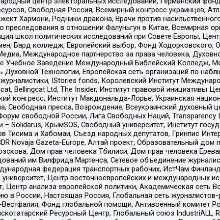
родный центр электоральных исследований, Германский фонд
рсов, Свободная Россия, Всемирный конгресс украинцев, Атла
ект Хармони, Родники дракона, Врачи против насильственного
ию преследования в отношении Фалуньгун в Китае, Всемирная о
ация школ политических исследований при Совете Европы, Цен
мен, Бард колледж, Европейский выбор, Фонд Ходорковского,
едиа, Международное партнерство за права человека, Духовно
ое Учебное Заведение Международный Библейский Колледж, М
ь Духовной Технологии, Европейская сеть организаций по наб
урналистики, IStories fonds, Королевский Институт Между
gcat, Bellingcat Ltd, The Insider, Институт правовой инициатив
инский конгресс, Институт Макдональда-Лорье, Украинская нац
, Свободная пресса, Возрождение, Всеукраинский духовный цен
орум свободной России, Лига Свободных Наций, Transparеncy I
– Solidarus, КрымSOS, Свободный университет, Институт госу
в Тисима и Хабомаи, Съезд народных депутатов, Гринпис Инте
DR Novaja Gazeta-Europe, Алтай проект, Образовательный дом 
зскова, Дом прав человека Тбилиси, Дом прав человека Ерева
едований им Вилфрида Мартенса, Сетевое объединение журнали
Международная федерация транспортных рабочих, ИстЧам Финлан
й университет, Центр восточноевропейских и международных и
, Центр анализа европейской политики, Академическая сеть Во
ю в России, Настоящая Россия, Глобальная сеть журналистов
естфалия, Фонд глобальной помощи, Антивоенный комитет России,
татарский Ресурсный Центр, Глобальный союз IndustriALL, Russi