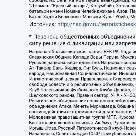
сообщество Сеть, Катиба Таухид валь-Джихад, Хай
“Джамаат “Красный пахарь”, Колумбайн, Хатлонск
батальон имени Номана Челебиджихана, Азов, Па
Батал-Хаджи Белхороев, Маньяки Культ Убийц, М
Источник:
http://nac.gov.ru/terroristichesk
* Перечень общественных объединений 
силу решение о ликвидации или запрете
Национал-большевистская партия, ВЕК РА, Рада 
Славянская Община Капища Веды Перуна, Мужская
Русское национальное единство, Национал-социа
Ат-Такфир Валь-Хиджра, Пит Буль, Национал-соц
народа, Национальная Социалистическая Инициат
Инглистической церкви Православных Староверов
свободе совести и о религиозных объединениях,
Клуб Болельщиков Футбольного Клуба Динамо, Фа
Щелковского района, Правый сектор, УНА - УНСО, У
Религиозное объединение последователей инглии
объединение Атака, Мечеть Мирмамеда, Община К
противодействии экстремистской деятельности, 
Молодежная правозащитная группа МПГ, Курсом П
Благотворительный пансионат Ак Умут, Русская ре
Иртыш Ultras, Русский Патриотический клуб-Нов
Навального, Совет граждан СССР Прикубанского 