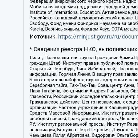
Федерация анархического черного креста, Радио
Мобильная академия поддержки гендерной демократи
Institute of International Education, Антивоенн
Российско-канадский демократический альянс, 
Свободу, Фонд имени Фридриха Науманна за свобо
Karelia, Вернись живым, Фридом Хаус, СОТА меди
Источник:
https://minjust.gov.ru/ru/doc
* Сведения реестра НКО, выполняющих 
Лилит, Правозащитная группа Гражданин.Армия.П
граждан Штаб, Институт права и публичной поли
Открытый Петербург, Лига Избирателей, Правова
информации, Горячая Линия, В защиту прав закл
Благотворительный фонд охраны здоровья и защи
Серебряная тайга, Так-Так-Так, Сова, центр Анн
Парк Гагарина, Фонд имени Андрея Рылькова, Сф
гласности, Российский исследовательский центр 
Гражданское действие, Центр независимых соци
организаций, Частное учреждение в Калининград
Средств Массовой Информации, Институт развити
свободы прессы, Гражданский контроль, Человек
РУ, Институт региональной прессы, Институт Ра
ассоциация, Бедушев Петр Петрович, Дзугкоева 
Чанышева Лилия Айратовна, Сидорович Ольга Бори