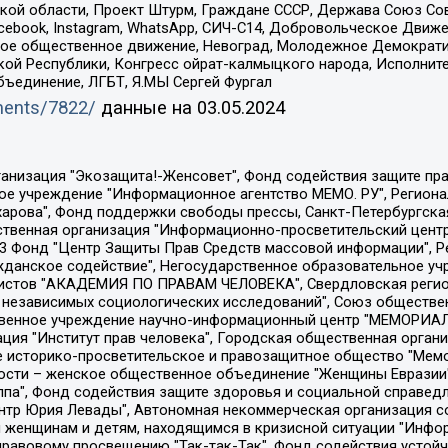
ой области, Проект Штурм, Граждане СССР, Держава Союз Сов
Facebook, Instagram, WhatsApp, СИЧ-С14, Добровольческое Движ
ское общественное движение, Невоград, Молодежное Демократ
ой Республики, Конгресс ойрат-калмыцкого народа, Исполнит
бъединение, ЛГБТ, Я.МЫ Сергей Фургал
uments/7822/
данные на
03.05.2024
Общество с ограниченной ответственностью "Радио Свободная Европа/Радио Свобода", Чешское информационное агентство "MEDIUM-ORIENT", Красноярская региональная общественная организация "Мы против СПИДа", Камалягин Денис Николаевич, Маркелов Сергей Евгеньевич, Пономарев Лев Александрович, Савицкая Людмила Алексеевна, Автономная некоммерческая организация "Центр по работе с проблемой насилия "НАСИЛИЮ.НЕТ", Межрегиональный профессиональный союз работников здравоохранения "Альянс врачей", Юридическое лицо, зарегистрированное в Латвийской Республике, SIA "Medusa Project" (регистрационный номер 40103797863, дата регистрации 10.06.2014), Некоммерческая организация "Фонд по борьбе с коррупцией", Автономная некоммерческая организация "Институт права и публичной политики", Баданин Роман Сергеевич, Гликин Максим Александрович, Железнова Мария Михайловна, Лукьянова Юлия Сергеевна, Маетная Елизавета Витальевна, Маняхин Петр Борисович, Чуракова Ольга Владимировна, Ярош Юлия Петровна, Юридическое лицо "The Insider SIA", зарегистрированное в Риге, Латвийская Республика (дата регистрации 26.06.2015), являющееся администратором доменного имени интернет-издания "The Insider SIA", https://theins.ru, Постернак Алексей Евгеньевич, Рубин Михаил Аркадьевич, Анин Роман Александрович, Юридическое лицо Istories fonds, зарегистрированное в Латвийской Республике (регистрационный номер 50008295751, дата регистрации 24.02.2020), Великовский Дмитрий Александрович, Долинина Ирина Николаевна, Мароховская Алеся Алексеевна, Шлейнов Роман Юрьевич, Шмагун Олеся Валентиновна, Общество с ограниченной ответственностью "Альтаир 2021", Общество с ограниченной ответственностью "Вега 2021", Общество с ограниченной ответственностью "Главный редактор 2021", Общество с ограниченной ответственностью "Ромашки монолит", Важенков Артем Валерьевич, Ивановская областная общественная организация "Центр гендерных исследований", Гурман Юрий Альбертович, Медиапроект "ОВД-Инфо", Егоров Владимир Владимирович, Жилинский Владимир Александрович, Общество с ограниченной ответственностью "ЗП", Иванова София Юрьевна, Карезина Инна Павловна, Кильтау Екатерина Викторовна, Петров Алексей Викторович, Пискунов Сергей Евгеньевич, Смирнов Сергей Сергеевич, Тихонов Михаил Сергеевич, Общество с ограниченной ответственностью "ЖУРНАЛИСТ-ИНОСТРАННЫЙ АГЕНТ", Арапова Галина Юрьевна, Вольтская Татьяна Анатольевна, Американская компания "Mason G.E.S. Anonymous Foundation" (США), являющаяся владельцем интернет-издания https://mnews.world/, Компания "Stichting Bellingcat", зарегистрированная в Нидерландах (дата регистрации 11.07.2018), Захаров Андрей Вячеславович, Клепиковская Екатерина Дмитриевна, Общество с ограниченной ответственностью "МЕМО", Перл Роман Александрович, Симонов Евгений Алексеевич, Соловьева Елена Анатольевна, Сотников Даниил Владимирович, Сурначева Елизавета Дмитриевна, Автономная некоммерческая организация по защите прав человека и информированию населения "Якутия – Наше Мнение", Общество с ограниченной ответственностью "Москоу диджитал медиа", с 26.01.2023 Общество с ограниченной ответственностью "Чайка Белые сады", Ветошкина Валерия Валерьевна, Заговора Максим Александрович, Межрегиональное общественное движение "Российская ЛГБТ - сеть", Оленичев Максим Владимирович, Павлов Иван Юрьевич, Скворцова Елена Сергеевна, Общество с ограниченной ответственностью "Как бы инагент", Кочетков Игорь Викторович, Общество с ограниченной ответственностью "Честные выборы", Еланчик Олег Александрович, Общество с ограниченной ответственностью "Нобелевский призыв", Гималова Регина Эмилевна, Григорьев Андрей Валерьевич, Григорьева Алина Александровна, Ассоциация по содействию защите прав призывников, альтернативнослужащих и военнослужащих "Правозащитная группа "Гражданин.Армия.Право", Хисамова Регина Фаритовна, Автономная некоммерческая организация по реализа