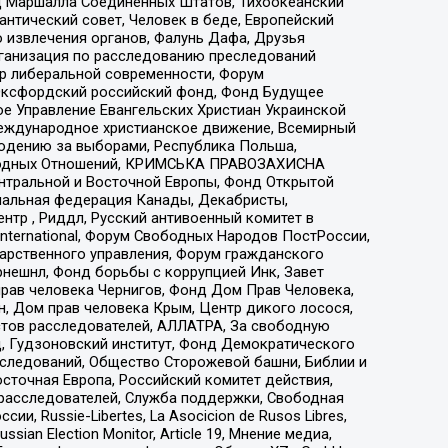
 Маршалла Соединенных Штатов, Тихоокеанский
нтический совет, Человек в беде, Европейский
 извлечения органов, Фалунь Дафа, Друзья
рганизация по расследованию преследований
тр либеральной современности, Форум
 Оксфордский российский фонд, Фонд Будущее
е Управление Евангельских Христиан Украинской
еждународное христианское движение, Всемирный
людению за выборами, Республика Польша,
народных Отношений, КРИМСЬКА ПРАВОЗАХИСНА
ы Центральной и Восточной Европы, Фонд Открытой
иональная федерация Канады, Декабристы,
тр , Риддл, Русский антивоенный комитет в
nternational, Форум Свободных Народов ПостРоссии,
дарственного управления, Форум гражданского
рнешнл, Фонд борьбы с коррупцией Инк, Завет
прав человека Чернигов, Фонд Дом Прав Человека,
н, Дом прав человека Крым, Центр дикого лосося,
стов расследователей, АЛЛАТРА, За свободную
д, Гудзоновский институт, Фонд Демократического
сследований, Общество Сторожевой башни, Библии и
сточная Европа, Российский комитет действия,
-расследователей, Служба поддержки, Свободная
 Russie-Libertes, La Asocicion de Rusos Libres,
an Election Monitor, Article 19, Мнение медиа,