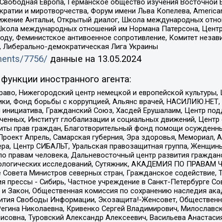
 Свободная Европа, Германское общество изучения Восточной 
и и миротворчества, Форум имени Льва Копелева, American Counci
ое движение Антальи, Открытый диалог, Школа международных отн
Школа международных отношений им Нормана Патерсона, Центр
ду, Феминистское антивоенное сопротивление, Комитет независ
а, Либерально-демократическая Лига Украины
uments/7756/
данные на
13.05.2024
функции иностранного агента:
раво, Нижегородский центр немецкой и европейской культуры,
тики, Фонд борьбы с коррупцией, Альянс врачей, НАСИЛИЮ.НЕТ,
я инициатива, Гражданский Союз, Хасдей Ерушалаим, Центр по
юченных, Институт глобализации и социальных движений, Цент
ты прав граждан, Благотворительный фонд помощи осужденным
а, Проект Апрель, Самарская губерния, Эра здоровья, Мемориал
ера, Центр СИБАЛЬТ, Уральская правозащитная группа, Женщины
по правам человека, Дальневосточный центр развития гражданс
ологических исследований, Сутяжник, АКАДЕМИЯ ПО ПРАВАМ Ч
е Совета Министров северных стран, Гражданское содействие,
я прессы - Сибирь, Частное учреждение в Санкт-Петербурге С
 и Закон, Общественная комиссия по сохранению наследия ак
звития Свободы Информации, Экозащита!-Женсовет, Общественн
Регина Николаевна, Кривенко Сергей Владимирович, Милославс
совна, Туровский Александр Алексеевич, Васильева Анастасия