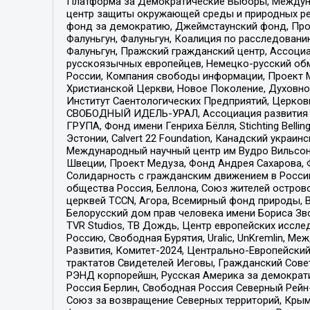
Платформа за Демократические Выборы, Междуна
центр защиты окружающей среды и природных ресу
фонд за демократию, Джеймстаунский фонд, Прож
Фалуньгун, Фалуньгун, Коалиция по расследован
Фалуньгун, Пражский гражданский центр, Ассоци
русскоязычных европейцев, Немецко-русский об
России, Компания свободы информации, Проект М
Христианской Церкви, Новое Поколение, Духовн
Институт Саентологических Предприятий, Церков
СВОБОДНЫЙ ИДЕЛЬ-УРАЛ, Ассоциация развития ж
ГРУПА, Фонд имени Генриха Бёлля, Stichting Bellin
Эстонии, Calvert 22 Foundation, Канадский укра
Международный научный центр им Вудро Вильсона
Швеции, Проект Медуза, Фонд Андрея Сахарова, Ф
Солидарность с гражданским движением в России 
общества Россия, Беллона, Союз жителей острово
церквей TCCN, Агора, Всемирный фонд природы, B
Белорусский дом прав человека имени Бориса Зво
TVR Studios, ТВ Дождь, Центр европейских иссл
Россию, Свободная Бурятия, Uralic, UnKremlin, 
Развития, Комитет-2024, Центрально-Европейски
трактатов Свидетелей Иеговы, Гражданский Совет
РЭНД корпорейшн, Русская Америка за демократи
Россия Берлин, Свободная Россия Северный Рейн-В
Союз за возвращение Северных территорий, Крымско