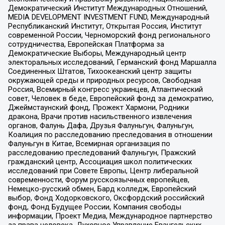
Демократический Институт Международных Отношений,
MEDIA DEVELOPMENT INVESTMENT FUND, Международный
Республиканский Институт, Открытая Россия, Институт
современной России, Черноморский фонд регионального
сотрудничества, Европейская Платформа за
Демократические Выборы, Международный центр
электоральных исследований, Германский фонд Маршалла
Соединенных Штатов, Тихоокеанский центр защиты
окружающей среды и природных ресурсов, Свободная
Россия, Всемирный конгресс украинцев, Атлантический
совет, Человек в беде, Европейский фонд за демократию,
Джеймстаунский фонд, Прожект Хармони, Родники
дракона, Врачи против насильственного извлечения
органов, Фалунь Дафа, Друзья Фалуньгун, Фалуньгун,
Коалиция по расследованию преследования в отношении
Фалуньгун в Китае, Всемирная организация по
расследованию преследований Фалуньгун, Пражский
гражданский центр, Ассоциация школ политических
исследований при Совете Европы, Центр либеральной
современности, Форум русскоязычных европейцев,
Немецко-русский обмен, Бард колледж, Европейский
выбор, Фонд Ходорковского, Оксфордский российский
фонд, Фонд Будущее России, Компания свободы
информации, Проект Медиа, Международное партнерство
за права человека, Духовное Управление Евангельских