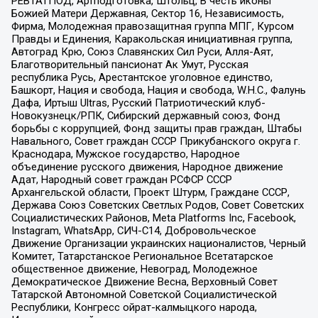
РЕВТАТПОД, Артподготовка, Штольц, В честь иконы
Божией Матери Державная, Сектор 16, Независимость,
Фирма, Молодежная правозащитная группа МПГ, Курсом
Правды и Единения, Каракольская инициативная группа,
Автоград Крю, Союз Славянских Сил Руси, Алля-Аят,
Благотворительный пансионат Ак Умут, Русская
республика Русь, Арестантское уголовное единство,
Башкорт, Нация и свобода, Нация и свобода, W.H.С., Фалунь
Дафа, Иртыш Ultras, Русский Патриотический клуб-
Новокузнецк/РПК, Сибирский державный союз, Фонд
борьбы с коррупцией, Фонд защиты прав граждан, Штабы
Навального, Совет граждан СССР Прикубанского округа г.
Краснодара, Мужское государство, Народное
объединение русского движения, Народное движение
Адат, Народный совет граждан РСФСР СССР
Архангельской области, Проект Штурм, Граждане СССР,
Держава Союз Советских Светлых Родов, Совет Советских
Социалистических Районов, Meta Platforms Inc, Facebook,
Instagram, WhatsApp, СИЧ-С14, Добровольческое
Движение Организации украинских националистов, Черный
Комитет, Татарстанское Региональное Всетатарское
общественное движение, Невоград, Молодежное
Демократическое Движение Весна, Верховный Совет
Татарской Автономной Советской Социалистической
Республики, Конгресс ойрат-калмыцкого народа,