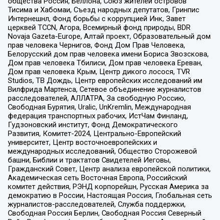
общества Россия, Беллона, Союз жителей островов
Тисима и Хабомаи, Съезд народных депутатов, Гринпис
Интернешнл, Фонд борьбы с коррупцией Инк, Завет
церквей TCCN, Агора, Всемирный фонд природы, BDR
Novaja Gazeta-Europe, Алтай проект, Образовательный дом
прав человека Чернигов, Фонд Дом Прав Человека,
Белорусский дом прав человека имени Бориса Звозскова,
Дом прав человека Тбилиси, Дом прав человека Ереван,
Дом прав человека Крым, Центр дикого лосося, TVR
Studios, ТВ Дождь, Центр европейских исследований им
Вилфрида Мартенса, Сетевое объединение журналистов
расследователей, АЛЛАТРА, За свободную Россию,
Свободная Бурятия, Uralic, UnKremlin, Международная
федерация транспортных рабочих, ИстЧам Финланд,
Гудзоновский институт, Фонд Демократического
Развития, Комитет-2024, Центрально-Европейский
университет, Центр восточноевропейских и
международных исследований, Общество Сторожевой
башни, Библии и трактатов Свидетелей Иеговы,
Гражданский Совет, Центр анализа европейской политики,
Академическая сеть Восточная Европа, Российский
комитет действия, РЭНД корпорейшн, Русская Америка за
демократию в России, Настоящая Россия, Глобальная сеть
журналистов-расследователей, Служба поддержки,
Свободная Россия Берлин, Свободная Россия Северный