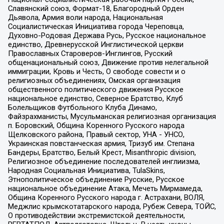
Славянский союз, Формат-18, Благородный Орден
Дьявола, Армия воли народа, Национальная
Социалистическая Инициатива города Череповца,
Духовно-Родовая Держава Русь, Русское национальное
единство, Древнерусской Инглистической церкви
Православных Староверов-Инглингов, Русский
общенациональный союз, Движение против нелегальной
иммиграции, Кровь и Честь, О свободе совести и о
религиозных объединениях, Омская организация
общественного политического движения Русское
национальное единство, Северное Братство, Клуб
Болельщиков Футбольного Клуба Динамо,
Файзрахманисты, Мусульманская религиозная организация
п. Боровский, Община Коренного Русского народа
Щелковского района, Правый сектор, УНА - УНСО,
Украинская повстанческая армия, Тризуб им. Степана
Бандеры, Братство, Белый Крест, Misanthropic division,
Религиозное объединение последователей инглиизма,
Народная Социальная Инициатива, TulaSkins,
Этнополитическое объединение Русские, Русское
национальное объединение Атака, Мечеть Мирмамеда,
Община Коренного Русского народа г. Астрахани, ВОЛЯ,
Меджлис крымскотатарского народа, Рубеж Севера, ТОЙС,
О противодействии экстремистской деятельности,