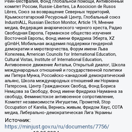
Рейн-Вестфалия, Фонд глобальной помощи, Антивоенный
комитет России, Russie-Libertes, La Asocicion de Rusos
Libres, Союз за возвращение Северных территорий,
Крымскотатарский Ресурсный Центр, Глобальный союз
IndustriALL, Russian Election Monitor, Article 19, Мнение
медиа, Федерация анархического черного креста, Радио
Свободная Европа, Германское общество изучения
Восточной Европы, Фонд имени Фридриха Эберта, XZ
gGmbH, Мобильная академия поддержки гендерной
демократии и миротворчества, Форум имени Льва
Копелева, American Councils for International Education,
Cultural Vistas, Institute of International Education,
Антивоенное движение Антальи, Открытый диалог, Школа
международных отношений и государственной политики
им Питера Мунка, Российско-канадский демократический
альянс, Школа международных отношений им Нормана
Патерсона, Центр Гражданских Свобод, Фонд Бориса
Немцова за Свободу, Фонд имени Фридриха Науманна за
свободу, Феминистское антивоенное сопротивление,
Комитет независимости Ингушетии, Прометей, Stop
Occupation of Karelia, Вернись живым, Фридом Хаус, СОТА
медиа, Либерально-демократическая Лига Украины
Источник:
https://minjust.gov.ru/ru/documents/7756/