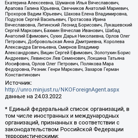
Екатерина Алексеевна, Шуманов Илья Вячеславович,
Арапова Галина Юрьевна, Свечников Анатолий Мариевич,
Прохоров Вадим Юрьевич, Шахова Елена Владимировна,
Подузов Сергей Васильевич, Протасова Ирина
Вячеславовна, Литинский Леонид Борисович, Лукашевский
Сергей Маркович, Бахмин Вячеслав Иванович, Шабад
Анатолий Ефимович, Сухих Дарья Николаевна, Орлов Олег
Петрович, Добровольская Анна Дмитриевна, Королева
Александра Евгеньевна, Смирнов Владимир
Александрович, Вицин Сергей Ефимович, Золотухин Борис
Андреевич, Левинсон Лев Семенович, Локшина Татьяна
Иосифовна, Орлов Олег Петрович, Полякова Мара
Федоровна, Резник Генри Маркович, Захаров Герман
Константинович
Источник:
http://unro.minjust.ru/NKOForeignAgent.aspx
данные на
24.03.2022
* Единый федеральный список организаций, в
том числе иностранных и международных
организаций, признанных в соответствии с
законодательством Российской Федерации
террористическими: