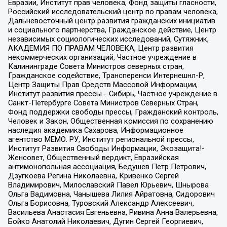
Евразии, Институт прав человека, Фонд защиты гласности,
Российский исследовательский центр по правам человека,
Дальневосточный центр развития гражданских инициатив
и социального партнерства, Гражданское действие, Центр
независимых социологических исследований, Сутяжник,
АКАДЕМИЯ ПО ПРАВАМ ЧЕЛОВЕКА, Центр развития
некоммерческих организаций, Частное учреждение в
Калининграде Совета Министров северных стран,
Гражданское содействие, Трансперенси Интернешнл-Р,
Центр Защиты Прав Средств Массовой Информации,
Институт развития прессы - Сибирь, Частное учреждение в
Санкт-Петербурге Совета Министров Северных Стран,
Фонд поддержки свободы прессы, Гражданский контроль,
Человек и Закон, Общественная комиссия по сохранению
наследия академика Сахарова, Информационное
агентство МЕМО. РУ, Институт региональной прессы,
Институт Развития Свободы Информации, Экозащита!-
Женсовет, Общественный вердикт, Евразийская
антимонопольная ассоциация, Бедушев Петр Петрович,
Дзугкоева Регина Николаевна, Кривенко Сергей
Владимирович, Милославский Павел Юрьевич, Шнырова
Ольга Вадимовна, Чанышева Лилия Айратовна, Сидорович
Ольга Борисовна, Туровский Александр Алексеевич,
Васильева Анастасия Евгеньевна, Ривина Анна Валерьевна,
Бойко Анатолий Николаевич, Дугин Сергей Георгиевич,