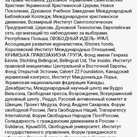
Христиан Украинской Христианской Церкви, Новое
Поколение, Духовное Учебное Заведение Международный
Библейский Колледж, Международное христианское
движение, Всемирный Институт Саентологических
Предприятий, Церковь Духовной Технологии, Европейская
сеть организаций по наблюдению за выборами,
Республика Польша, СВОБОДНЫЙ ИДЕЛЬ-УРАЛ,
Ассоциация развития журналистики, IStories fonds,
Королевский Институт Международных Отношений,
КРИМСЬКА ПРАВОЗАХИСНА ГРУПА, Фонд имени Генриха
Бёлля, Stichting Bellingcat, Bellingcat Ltd, The Insider, Институт
правовой инициативы Центральной и Восточной Европы,
Фонд Открытой Эстонии, Calvert 22 Foundation, Канадский
украинский конгресс, Институт Макдональда-Лорье,
Украинская национальная федерация Канады,
Декабристы, Международный научный центр им Вудро
Вильсона, Свободная пресса, Возрождение, Всеукраинский
духовный центр , Риддл, Русский антивоенный комитет в
Швеции, Проект Медуза, Фонд Андрея Сахарова, Форум
свободной России, Лига Свободных Наций, Transparеncy
International, Форум Свободных Народов ПостРоссии,
Солидарность с гражданским движением в России –
Solidarus, КрымSOS, Свободный университет, Институт
государственного управления, Форум гражданского