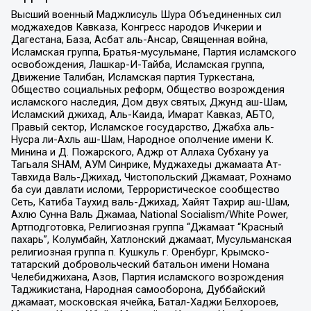
Высший военный Маджлисуль Шура Объединенных сил
моджахедов Кавказа, Конгресс народов Ичкерии и
Дагестана, База, Асбат аль-Ансар, Священная война,
Исламская группа, Братья-мусульмане, Партия исламского
освобождения, Лашкар-И-Тайба, Исламская группа,
Движение Талибан, Исламская партия Туркестана,
Общество социальных реформ, Общество возрождения
исламского наследия, Дом двух святых, Джунд аш-Шам,
Исламский джихад, Аль-Каида, Имарат Кавказ, АБТО,
Правый сектор, Исламское государство, Джабха аль-
Нусра ли-Ахль аш-Шам, Народное ополчение имени К.
Минина и Д. Пожарского, Аджр от Аллаха Субхану уа
Тагьаля SHAM, АУМ Синрике, Муджахеды джамаата Ат-
Тавхида Валь-Джихад, Чистопольский Джамаат, Рохнамо
ба суи давлати исломи, Террористическое сообщество
Сеть, Катиба Таухид валь-Джихад, Хайят Тахрир аш-Шам,
Ахлю Сунна Валь Джамаа, National Socialism/White Power,
Артподготовка, Религиозная группа “Джамаат “Красный
пахарь”, Колумбайн, Хатлонский джамаат, Мусульманская
религиозная группа п. Кушкуль г. Оренбург, Крымско-
татарский добровольческий батальон имени Номана
Челебиджихана, Азов, Партия исламского возрождения
Таджикистана, Народная самооборона, Дуббайский
джамаат, московская ячейка, Батал-Хаджи Белхороев,