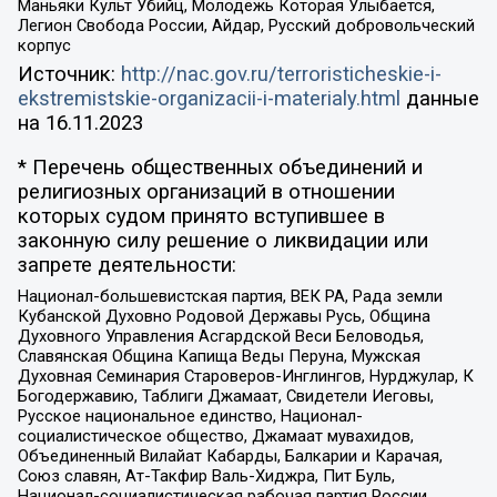
Маньяки Культ Убийц, Молодёжь Которая Улыбается,
Легион Свобода России, Айдар, Русский добровольческий
корпус
Источник:
http://nac.gov.ru/terroristicheskie-i-
ekstremistskie-organizacii-i-materialy.html
данные
на
16.11.2023
* Перечень общественных объединений и
религиозных организаций в отношении
которых судом принято вступившее в
законную силу решение о ликвидации или
запрете деятельности:
Национал-большевистская партия, ВЕК РА, Рада земли
Кубанской Духовно Родовой Державы Русь, Община
Духовного Управления Асгардской Веси Беловодья,
Славянская Община Капища Веды Перуна, Мужская
Духовная Семинария Староверов-Инглингов, Нурджулар, К
Богодержавию, Таблиги Джамаат, Свидетели Иеговы,
Русское национальное единство, Национал-
социалистическое общество, Джамаат мувахидов,
Объединенный Вилайат Кабарды, Балкарии и Карачая,
Союз славян, Ат-Такфир Валь-Хиджра, Пит Буль,
Национал-социалистическая рабочая партия России,