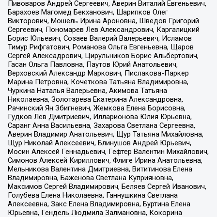
Пивоваров Андрей Сергеевич, Аверин Виталий Евгеньевич,
Барахоев Магомед Бекханович, Шарипков Олег
Викторович, Мошель Ирина Ароновна, Шведов Григорий
Сергеевич, Пономарев Лев Александрович, Каргалицкий
Борис Юльевич, Созаев Валерий Валерьевич, Исламов
Тимур Рифгатович, Романова Ольга Евгеньевна, Щаров
Сергей Алексадрович, Цирульников Борис Альбертович,
Гасан Ольга Павловна, Паутов Юрий Анатольевич,
Верховский Александр Маркович, Пислакова-Паркер
Марина Петровна, Кочеткова Татьяна Владимировна,
Чуркина Наталья Валерьевна, Акимова Татьяна
Николаевна, Золотарева Екатерина Александровна,
Рачинский Ян Збигневич, Жемкова Елена Борисовна,
Гудков Лев Дмитриевич, Илларионова Юлия Юрьевна,
Саранг Анна Васильевна, Захарова Светлана Сергеевна,
Аверин Владимир Анатольевич, Щур Татьяна Михайловна,
Щур Николай Алексеевич, Блинушов Андрей Юрьевич,
Мосин Алексей Геннадьевич, Гефтер Валентин Михайлович,
Симонов Алексей Кириллович, Флиге Ирина Анатольевна,
Мельникова Валентина Дмитриевна, Вититинова Елена
Владимировна, Баженова Светлана Куприяновна,
Максимов Сергей Владимирович, Беляев Сергей Иванович,
Голубева Елена Николаевна, Ганнушкина Светлана
Алексеевна, Закс Елена Владимировна, Буртина Елена
Юрьевна, Гендель Людмила Залмановна, Кокорина