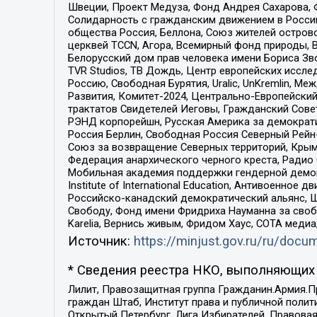
Швеции, Проект Медуза, Фонд Андрея Сахарова, Ф
Солидарность с гражданским движением в России 
общества Россия, Беллона, Союз жителей острово
церквей TCCN, Агора, Всемирный фонд природы, B
Белорусский дом прав человека имени Бориса Зво
TVR Studios, ТВ Дождь, Центр европейских иссл
Россию, Свободная Бурятия, Uralic, UnKremlin, 
Развития, Комитет-2024, Центрально-Европейски
трактатов Свидетелей Иеговы, Гражданский Совет
РЭНД корпорейшн, Русская Америка за демократи
Россия Берлин, Свободная Россия Северный Рейн-В
Союз за возвращение Северных территорий, Крымско
Федерация анархического черного креста, Радио
Мобильная академия поддержки гендерной демократи
Institute of International Education, Антивоенн
Российско-канадский демократический альянс, 
Свободу, Фонд имени Фридриха Науманна за свобо
Karelia, Вернись живым, Фридом Хаус, СОТА меди
Источник:
https://minjust.gov.ru/ru/doc
* Сведения реестра НКО, выполняющих 
Лилит, Правозащитная группа Гражданин.Армия.П
граждан Штаб, Институт права и публичной поли
Открытый Петербург, Лига Избирателей, Правова