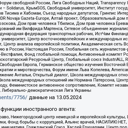
орум свободной России, Лига Свободных Наций, Transparеncy I
– Solidarus, КрымSOS, Свободный университет, Институт госу
в Тисима и Хабомаи, Съезд народных депутатов, Гринпис Инте
DR Novaja Gazeta-Europe, Алтай проект, Образовательный дом 
зскова, Дом прав человека Тбилиси, Дом прав человека Ерева
едований им Вилфрида Мартенса, Сетевое объединение журнали
Международная федерация транспортных рабочих, ИстЧам Финлан
й университет, Центр восточноевропейских и международных и
, Центр анализа европейской политики, Академическая сеть Во
ю в России, Настоящая Россия, Глобальная сеть журналистов
естфалия, Фонд глобальной помощи, Антивоенный комитет России,
татарский Ресурсный Центр, Глобальный союз IndustriALL, Russi
 Свободная Европа, Германское общество изучения Восточной 
и и миротворчества, Форум имени Льва Копелева, American Counci
ое движение Антальи, Открытый диалог, Школа международных отн
Школа международных отношений им Нормана Патерсона, Центр
ду, Феминистское антивоенное сопротивление, Комитет независ
а, Либерально-демократическая Лига Украины
uments/7756/
данные на
13.05.2024
функции иностранного агента:
раво, Нижегородский центр немецкой и европейской культуры,
тики, Фонд борьбы с коррупцией, Альянс врачей, НАСИЛИЮ.НЕТ,
я инициатива, Гражданский Союз, Хасдей Ерушалаим, Центр по