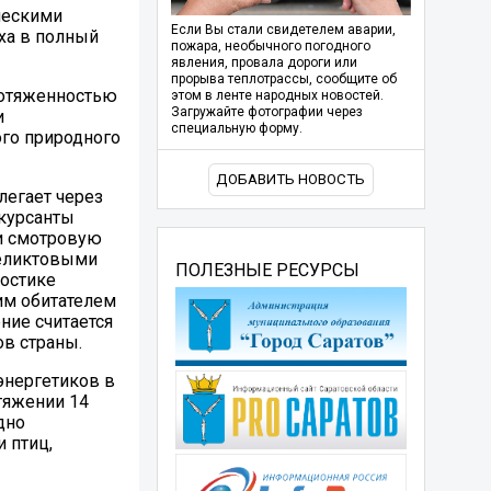
ческими
Если Вы стали свидетелем аварии,
ха в полный
пожара, необычного погодного
явления, провала дороги или
прорыва теплотрассы, сообщите об
ротяженностью
этом в ленте народных новостей.
Загружайте фотографии через
и
специальную форму.
ого природного
ДОБАВИТЬ НОВОСТЬ
легает через
скурсанты
ли смотровую
реликтовыми
ПОЛЕЗНЫЕ РЕСУРСЫ
мостике
им обитателем
ние считается
в страны.
энергетиков в
тяжении 14
дно
 птиц,