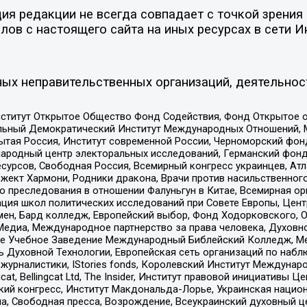
я редакции не всегда совпадает с точкой зрения 
ов с настоящего сайта на иных ресурсах в сети И
ых неправительственных организаций, деятельнос
ститут Открытое Общество Фонд Содействия, Фонд Открытое 
альный Демократический Институт Международных Отношений,
тая Россия, Институт современной России, Черноморский фонд
родный центр электоральных исследований, Германский фонд
рсов, Свободная Россия, Всемирный конгресс украинцев, Атла
ект Хармони, Родники дракона, Врачи против насильственного
ию преследования в отношении Фалуньгун в Китае, Всемирная о
ация школ политических исследований при Совете Европы, Цен
мен, Бард колледж, Европейский выбор, Фонд Ходорковского,
едиа, Международное партнерство за права человека, Духовно
ое Учебное Заведение Международный Библейский Колледж, М
ь Духовной Технологии, Европейская сеть организаций по наб
урналистики, IStories fonds, Королевский Институт Между
gcat, Bellingcat Ltd, The Insider, Институт правовой инициатив
инский конгресс, Институт Макдональда-Лорье, Украинская нац
, Свободная пресса, Возрождение, Всеукраинский духовный цен