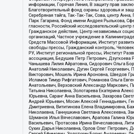
информации, Горячая Линия, В защиту прав закл
Благотворительный фонд охраны здоровья и защи
Серебряная тайга, Так-Так-Так, Сова, центр Анн
Парк Гагарина, Фонд имени Андрея Рылькова, Сф
гласности, Российский исследовательский центр 
Гражданское действие, Центр независимых соци
организаций, Частное учреждение в Калининград
Средств Массовой Информации, Институт развити
свободы прессы, Гражданский контроль, Человек
РУ, Институт региональной прессы, Институт Ра
ассоциация, Бедушев Петр Петрович, Дзугкоева 
Чанышева Лилия Айратовна, Сидорович Ольга Бори
Анатолий Николаевич, Дугин Сергей Георгиевич, 
Викторович, Мошель Ирина Ароновна, Шведов Гри
Исламов Тимур Рифгатович, Романова Ольга Евге
Анатольевич, Верховский Александр Маркович, П
Татьяна Николаевна, Золотарева Екатерина Алек
Юрьевна, Саранг Анна Васильевна, Захарова Свет
Андрей Юрьевич, Мосин Алексей Геннадьевич, Ге
Дмитриевна, Вититинова Елена Владимировна, Ба
Николаевна, Ганнушкина Светлана Алексеевна, За
Шуманов Илья Вячеславович, Арапова Галина Юрь
Васильевич, Протасова Ирина Вячеславовна, Лит
Сухих Дарья Николаевна, Орлов Олег Петрович, 
Сергей Ефимович, Золотухин Борис Андреевич, Л