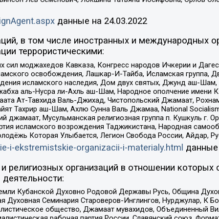
ignAgent.aspx
данные на
24.03.2022
ций, в том числе иностранных и международных ор
ции террористическими:
ил моджахедов Кавказа, Конгресс народов Ичкерии и Дагеста
ламского освобождения, Лашкар-И-Тайба, Исламская группа, Дв
ения исламского наследия, Дом двух святых, Джунд аш-Шам, 
жабха аль-Нусра ли-Ахль аш-Шам, Народное ополчение имени К.
ата Ат-Тавхида Валь-Джихад, Чистопольский Джамаат, Рохнам
ят Тахрир аш-Шам, Ахлю Сунна Валь Джамаа, National Socialism
ий джамаат, Мусульманская религиозная группа п. Кушкуль г. 
ртия исламского возрождения Таджикистана, Народная самооб
олодёжь Которая Улыбается, Легион Свобода России, Айдар, Р
ie-i-ekstremistskie-organizacii-i-materialy.html
данные
и религиозных организаций в отношении которых 
 деятельности:
земли Кубанской Духовно Родовой Державы Русь, Община Духо
 Духовная Семинария Староверов-Инглингов, Нурджулар, К Бо
листическое общество, Джамаат мувахидов, Объединенный Вил
иалистическая рабочая партия России, Славянский союз, Форма