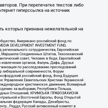
авторов. При перепечатке текстов либо
нтернет гиперссылка на источник
ть которых признана нежелательной на
общество, Американо-российский фонд по
 MEDIA DEVELOPMENT INVESTMENT FUND,
 регионального сотрудничества, Европейская
 Маршалла Соединенных Штатов, Тихоокеанский
нтический совет, Человек в беде, Европейский
 извлечения органов, Фалунь Дафа, Друзья
рганизация по расследованию преследований
тр либеральной современности, Форум
 Оксфордский российский фонд, Фонд Будущее
е Управление Евангельских Христиан Украинской
еждународное христианское движение, Всемирный
людению за выборами, Республика Польша,
народных Отношений, КРИМСЬКА ПРАВОЗАХИСНА
ы Центральной и Восточной Европы, Фонд Открытой
иональная федерация Канады, Декабристы,
тр , Риддл, Русский антивоенный комитет в