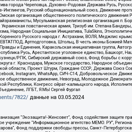
ива города Череповца, Духовно-Родовая Держава Русь, Русск
-Инглингов, Русский общенациональный союз, Движение против
 Омская организация общественного политического движения Р
йзрахманисты, Мусульманская религиозная организация п. Бо
краинская повстанческая армия, Тризуб им. Степана Бандеры, Бр
зма, Народная Социальная Инициатива, TulaSkins, Этнополитич
оренного Русского народа г. Астрахани, ВОЛЯ, Меджлис крымс
РЕВТАТПОД, Артподготовка, Штольц, В честь иконы Божией Мате
равды и Единения, Каракольская инициативная группа, Автогра
спублика Русь, Арестантское уголовное единство, Башкорт, Наци
окузнецк/РПК, Сибирский державный союз, Фонд борьбы с кор
округа г. Краснодара, Мужское государство, Народное объедин
ой области, Проект Штурм, Граждане СССР, Держава Союз Сов
Facebook, Instagram, WhatsApp, СИЧ-С14, Добровольческое Движ
ское общественное движение, Невоград, Молодежное Демократ
ой Республики, Конгресс ойрат-калмыцкого народа, Исполнит
бъединение, ЛГБТ, Я.МЫ Сергей Фургал
uments/7822/
данные на
03.05.2024
Общество с ограниченной ответственностью "Радио Свободная Европа/Радио Свобода", Чешское информационное агентство "MEDIUM-ORIENT", Красноярская региональная общественная организация "Мы против СПИДа", Камалягин Денис Николаевич, Маркелов Сергей Евгеньевич, Пономарев Лев Александрович, Савицкая Людмила Алексеевна, Автономная некоммерческая организация "Центр по работе с проблемой насилия "НАСИЛИЮ.НЕТ", Межрегиональный профессиональный союз работников здравоохранения "Альянс врачей", Юридическое лицо, зарегистрированное в Латвийской Республике, SIA "Medusa Project" (регистрационный номер 40103797863, дата регистрации 10.06.2014), Некоммерческая организация "Фонд по борьбе с коррупцией", Автономная некоммерческая организация "Институт права и публичной политики", Баданин Роман Сергеевич, Гликин Максим Александрович, Железнова Мария Михайловна, Лукьянова Юлия Сергеевна, Маетная Елизавета Витальевна, Маняхин Петр Борисович, Чуракова Ольга Владимировна, Ярош Юлия Петровна, Юридическое лицо "The Insider SIA", зарегистрированное в Риге, Латвийская Республика (дата регистрации 26.06.2015), являющееся администратором доменного имени интернет-издания "The Insider SIA", https://theins.ru, Постернак Алексей Евгеньевич, Рубин Михаил Аркадьевич, Анин Роман Александрович, Юридическое лицо Istories fonds, зарегистрированное в Латвийской Республике (регистрационный номер 50008295751, дата регистрации 24.02.2020), Великовский Дмитрий Александрович, Долинина Ирина Николаевна, Мароховская Алеся Алексеевна, Шлейнов Роман Юрьевич, Шмагун Олеся Валентиновна, Общество с ограниченной ответственностью "Альтаир 2021", Общество с ограниченной ответственностью "Вега 2021", Общество с ограниченной ответственностью "Главный редактор 2021", Общество с ограниченной ответственностью "Ромашки монолит", Важенков Артем Валерьевич, Ивановская областная общественная организация "Центр гендерных исследований", Гурман Юрий Альбертович, Медиапроект "ОВД-Инфо", Егоров Владимир Владимирович, Жилинский Владимир Александрович, Общество с ограниченной ответственностью "ЗП", Иванова София Юрьевна, Карезина Инна Павловна, Кильтау Екатерина Викторовна, Петров Алексей Викторович, Пискунов Сергей Евгеньевич, Смирнов Сергей Сергеевич, Тихонов Михаил Сергеевич, Общество с ограниченной ответственностью "ЖУРНАЛИСТ-ИНОСТРАННЫЙ АГЕНТ", Арапова Галина Юрьевна, Вольтская Татьяна Анатольевна, Американская компания "Mason G.E.S. Anonymous Foundation" (США), являющаяся владельцем интернет-издания https://mnews.world/, Компания "Stichting Bellingcat", зарегистрированная в Нидерландах (дата регистрации 11.07.2018), Захаров Андрей Вячеславович, Клепиковская Екатерина Дмитриевна, Общество с ограниченной ответственностью "МЕМО", Перл Роман Александрович, Симонов Евгений Алексеевич, Соловьева Елена Анатольевна, Сотников Даниил Владимирович, Сурначева Елизавета Дмитриевна, Автономная некоммерческая организация по защите прав человека и информированию населения "Якутия – Наше Мнение", Общество с ограниченной ответственностью "Москоу диджитал медиа", с 26.01.2023 Общество с ограниченной ответственностью "Чайка Белые сады", Ветошкина Валерия Валерьевна, Заговора Максим Александрович, Межрегиональное общественное движение "Российская ЛГБТ - сеть", Оленичев Максим Владимирович, Павлов Иван Юрьевич, Скворцова Елена Сергеевна, Общество с ограниченной ответственностью "Как бы инагент", Кочетков Игорь Викторович, Общество с ограниченной ответственностью "Честные выборы", Еланчик Олег Александрович, Общество с ограниченной ответственностью "Нобелевский призыв", Гималова Регина Эмилевна, Григорьев Андрей Валерьевич, Григорьева Алина Александровна, Ассоциация по содействию защите прав призывников, альтернативнослужащих и военнослужащих "Правозащитная группа "Гражданин.Армия.Право", Хисамова Регина Фаритовна, Автономная некоммерческая организация по реализа