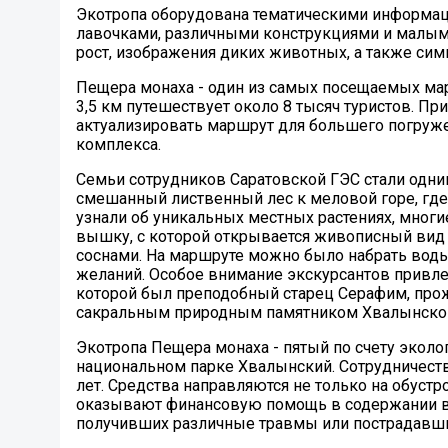
Экотропа оборудована тематическими информац
лавочками, различными конструкциями и малым
рост, изображения диких животных, а также си
Пещера монаха - один из самых посещаемых ма
3,5 км путешествует около 8 тысяч туристов. П
актуализировать маршрут для большего погруже
комплекса.
Семьи сотрудников Саратовской ГЭС стали одни
смешанный лиственный лес к меловой горе, гд
узнали об уникальных местных растениях, многи
вышку, с которой открывается живописный вид
соснами. На маршруте можно было набрать воды
желаний. Особое внимание экскурсантов привл
которой был преподобный старец Серафим, прож
сакральным природным памятником Хвалынского 
Экотропа Пещера монаха - пятый по счету экол
национальном парке Хвалынский. Сотрудничеств
лет. Средства направляются не только на обуст
оказывают финансовую помощь в содержании в 
получивших различные травмы или пострадавших