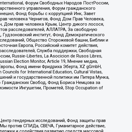
nternational, Форум Свободных Народов ПостРоссии,
дарственного управления, Форум гражданского
рнешнл, Фонд борьбы с коррупцией Инк, Завет
прав человека Чернигов, Фонд Дом Прав Человека,
н, Дом прав человека Крым, Центр дикого лосося,
стов расследователей, АЛЛАТРА, За свободную
д, Гудзоновский институт, Фонд Демократического
сследований, Общество Сторожевой башни, Библии и
сточная Европа, Российский комитет действия,
-расследователей, Служба поддержки, Свободная
 Russie-Libertes, La Asocicion de Rusos Libres,
an Election Monitor, Article 19, Мнение медиа,
Европы, Фонд имени Фридриха Эберта, XZ gGmbH,
ls for International Education, Cultural Vistas,
ошений и государственной политики им Питера Мунка,
 Гражданских Свобод, Фонд Бориса Немцова за
имости Ингушетии, Прометей, Stop Occupation of
 Центр гендерных исследований, Фонд защиты прав
 Мы против СПИДа, СВЕЧА, Гуманитарное действие,
ддержки и содействия развитию средств массовой