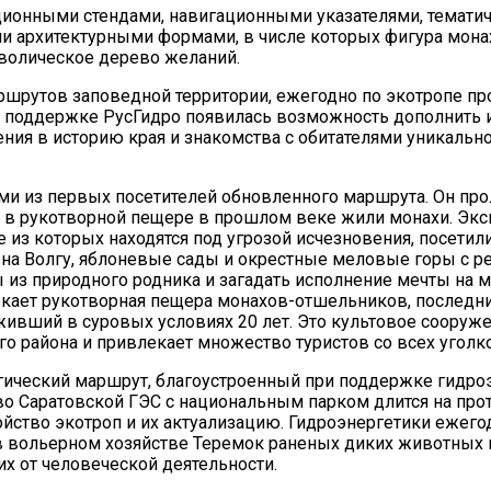
ионными стендами, навигационными указателями, темати
и архитектурными формами, в числе которых фигура мона
мволическое дерево желаний.
ршрутов заповедной территории, ежегодно по экотропе п
ри поддержке РусГидро появилась возможность дополнить 
ния в историю края и знакомства с обитателями уникальн
ми из первых посетителей обновленного маршрута. Он про
е в рукотворной пещере в прошлом веке жили монахи. Эк
е из которых находятся под угрозой исчезновения, посети
 на Волгу, яблоневые сады и окрестные меловые горы с 
 из природного родника и загадать исполнение мечты на 
екает рукотворная пещера монахов-отшельников, последн
ивший в суровых условиях 20 лет. Это культовое сооруже
района и привлекает множество туристов со всех уголко
огический маршрут, благоустроенный при поддержке гидро
о Саратовской ГЭС с национальным парком длится на про
ройство экотроп и их актуализацию. Гидроэнергетики ежего
вольерном хозяйстве Теремок раненых диких животных и
 от человеческой деятельности.