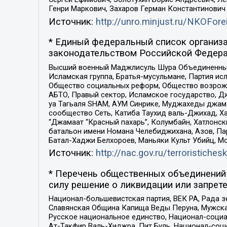
Генри Маркович, Захаров Герман Константинович
Источник:
http://unro.minjust.ru/NKOFore
* Единый федеральный список организа
законодательством Российской Федера
Высший военный Маджлисуль Шура Объединенных с
Исламская группа, Братья-мусульмане, Партия ис
Общество социальных реформ, Общество возрожд
АБТО, Правый сектор, Исламское государство, Д
уа Тагьаля SHAM, АУМ Синрике, Муджахеды джама
сообщество Сеть, Катиба Таухид валь-Джихад, Хай
“Джамаат “Красный пахарь”, Колумбайн, Хатлонск
батальон имени Номана Челебиджихана, Азов, Па
Батал-Хаджи Белхороев, Маньяки Культ Убийц, М
Источник:
http://nac.gov.ru/terroristichesk
* Перечень общественных объединений 
силу решение о ликвидации или запрете
Национал-большевистская партия, ВЕК РА, Рада 
Славянская Община Капища Веды Перуна, Мужская
Русское национальное единство, Национал-социа
Ат-Такфир Валь-Хиджра, Пит Буль, Национал-соц