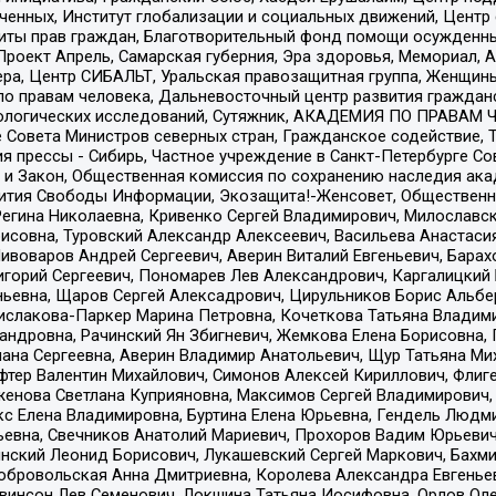
юченных, Институт глобализации и социальных движений, Цент
ты прав граждан, Благотворительный фонд помощи осужденным
а, Проект Апрель, Самарская губерния, Эра здоровья, Мемориал
ера, Центр СИБАЛЬТ, Уральская правозащитная группа, Женщины
по правам человека, Дальневосточный центр развития гражданс
ологических исследований, Сутяжник, АКАДЕМИЯ ПО ПРАВАМ Ч
е Совета Министров северных стран, Гражданское содействие,
я прессы - Сибирь, Частное учреждение в Санкт-Петербурге С
 и Закон, Общественная комиссия по сохранению наследия ак
звития Свободы Информации, Экозащита!-Женсовет, Общественн
Регина Николаевна, Кривенко Сергей Владимирович, Милославс
совна, Туровский Александр Алексеевич, Васильева Анастасия
Пивоваров Андрей Сергеевич, Аверин Виталий Евгеньевич, Бара
горий Сергеевич, Пономарев Лев Александрович, Каргалицкий 
ньевна, Щаров Сергей Алексадрович, Цирульников Борис Альбер
ислакова-Паркер Марина Петровна, Кочеткова Татьяна Владими
сандровна, Рачинский Ян Збигневич, Жемкова Елена Борисовна,
лана Сергеевна, Аверин Владимир Анатольевич, Щур Татьяна М
фтер Валентин Михайлович, Симонов Алексей Кириллович, Флиг
женова Светлана Куприяновна, Максимов Сергей Владимирович, 
кс Елена Владимировна, Буртина Елена Юрьевна, Гендель Людм
евна, Свечников Анатолий Мариевич, Прохоров Вадим Юрьевич
инский Леонид Борисович, Лукашевский Сергей Маркович, Бахм
Добровольская Анна Дмитриевна, Королева Александра Евгенье
евинсон Лев Семенович, Локшина Татьяна Иосифовна, Орлов Ол