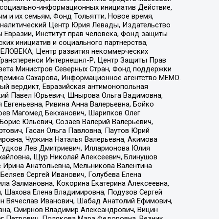
р социально-информационных инициатив Действие,
 и их семьям, Фонд Тольятти, Новое время,
, Аналитический Центр Юрия Левады, Издательство
 Евразии, Институт прав человека, Фонд защиты
ких инициатив и социального партнерства,
ЕЛОВЕКА, Центр развития некоммерческих
 Трансперенси Интернешнл-Р, Центр Защиты Прав
овета Министров Северных Стран, Фонд поддержки
адемика Сахарова, Информационное агентство МЕМО.
ый вердикт, Евразийская антимонопольная
кий Павел Юрьевич, Шнырова Ольга Вадимовна,
 Евгеньевна, Ривина Анна Валерьевна, Бойко
хоев Магомед Бекханович, Шарипков Олег
Борис Юльевич, Созаев Валерий Валерьевич,
тович, Гасан Ольга Павловна, Паутов Юрий
ровна, Чуркина Наталья Валерьевна, Акимова
 Гудков Лев Дмитриевич, Илларионова Юлия
ихайловна, Щур Николай Алексеевич, Блинушов
е Ирина Анатольевна, Мельникова Валентина
Беляев Сергей Иванович, Голубева Елена
ила Залмановна, Кокорина Екатерина Алексеевна,
, Шахова Елена Владимировна, Подузов Сергей
ин Вячеслав Иванович, Шабад Анатолий Ефимович,
вна, Смирнов Владимир Александрович, Вицин
ег Петрович, Полякова Мара Федоровна, Резник