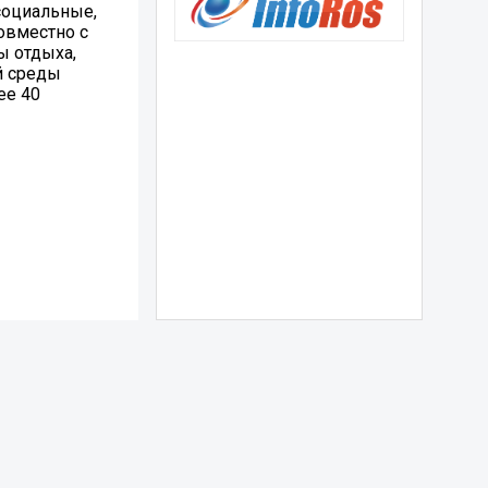
социальные,
овместно с
ы отдыха,
й среды
ее 40