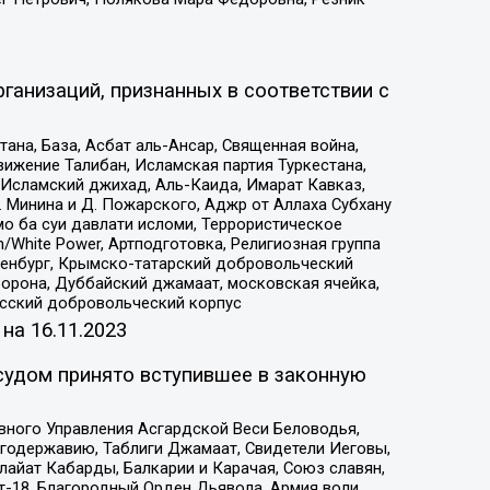
ганизаций, признанных в соответствии с
на, База, Асбат аль-Ансар, Священная война,
ижение Талибан, Исламская партия Туркестана,
Исламский джихад, Аль-Каида, Имарат Кавказ,
 Минина и Д. Пожарского, Аджр от Аллаха Субхану
о ба суи давлати исломи, Террористическое
/White Power, Артподготовка, Религиозная группа
Оренбург, Крымско-татарский добровольческий
орона, Дуббайский джамаат, московская ячейка,
усский добровольческий корпус
 на
16.11.2023
судом принято вступившее в законную
вного Управления Асгардской Веси Беловодья,
годержавию, Таблиги Джамаат, Свидетели Иеговы,
айат Кабарды, Балкарии и Карачая, Союз славян,
т-18, Благородный Орден Дьявола, Армия воли