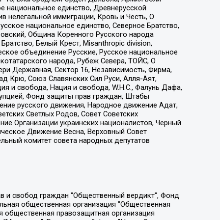
ое национальное единство, Древнерусской
 нелегальной иммиграции, Кровь и Честь, О
усское национальное единство, Северное Братство,
ровский, Община Коренного Русского народа
атство, Белый Крест, Misanthropic division,
еское объединение Русские, Русское национальное
котатарского народа, Рубеж Севера, ТОЙС, О
ри Державная, Сектор 16, Независимость, Фирма,
д Крю, Союз Славянских Сил Руси, Алля-Аят,
я и свобода, Нация и свобода, W.H.С., Фалунь Дафа,
рупцией, Фонд защиты прав граждан, Штабы
ение русского движения, Народное движение Адат,
етских Светлых Родов, Совет Советских
ение Организации украинских националистов, Черный
ическое Движение Весна, Верховный Совет
ельный комитет совета народных депутатов
ции социально-правовых программ "Лилит", Дальневосточное общественное движение "Маяк", Санкт-Петербургская ЛГБТ-инициативная группа "Выход", Инициативная группа ЛГБТ+ "Реверс", Алексеев Андрей Викторович, Бекбулатова Таисия Львовна, Беляев Иван Михайлович, Владыкина Елена Сергеевна, Гельман Марат Александрович, Никульшина Вероника Юрьевна, Толоконникова Надежда Андреевна, Шендерович Виктор Анатольевич, Общество с ограниченной ответственностью "Данное сообщение", Общество с ограниченной ответственностью Издательский дом "Новая глава", Айнбиндер Александра Александровна, Московский комьюнити-центр для ЛГБТ+инициатив, Благотворительный фонд развития филантропии, Deutsche Welle (Германия, Kurt-Schumacher-Strasse 3, 53113 Bonn), Борзунова Мария Михайловна, Воробьев Виктор Викторович, Голубева Анна Львовна, Константинова Алла Михайловна, Малкова Ирина Владимировна, Мурадов Мурад Абдулгалимович, Осетинская Елизавета Николаевна, Понасенков Евгений Николаевич, Ганапольский Матвей Юрьевич, Киселев Евгений Алексеевич, Борухович Ирина Григорьевна, Дремин Иван Тимофеевич, Дубровский Дмитрий Викторович, Красноярская региональная общественная организация поддержки и развития альтернативных образовательных технологий и межкультурных коммуникаций "ИНТЕРРА", Маяковская Екатерина Алексеевна, Фейгин Марк Захарович, Филимонов Андрей Викторович, Дзугкоева Регина Николаевна, Доброхотов Роман Александрович, Дудь Юрий Александрович, Елкин Сергей Владимирович, Кругликов Кирилл Игоревич, Сабунаева Мария Леонидовна, Семенов Алексей Владимирович, Шаинян Карен Багратович, Шульман Екатерина Михайловна, Асафьев Артур Валерьевич, Вахштайн Виктор Семенович, Венедиктов Алексей Алексеевич, Лушникова Екатерина Евгеньевна, Волков Леонид Михайлович, Невзоров Александр Глебович, Пархоменко Сергей Борисович, Сироткин Ярослав Николаевич, Кара-Мурза Владимир Владимирович, Баранова Наталья Владимировна, Гозман Леонид Яковлевич, Кагарлицкий Борис Юльевич, Климарев Михаил Валерьевич, Милов Владимир Станиславович, Автономная некоммерческая организация Краснодарский центр современного искусства "Типография", Моргенштерн Алишер Тагирович, Соболь Любовь Эдуардовна, Общество с ограниченной ответственностью "ЛИЗА НОРМ", Каспаров Гарри Кимович, Ходорковский Михаил Борисович, Общество с ограниченной ответственностью "Апрельские тезисы", Данилович Ирина Брониславовна, Кашин Олег Владимирович, Петров Николай Владимирович, Пивоваров Алексей Владимирович, Соколов Михаил Владимирович, Цветкова Юлия Владимировна, Чичваркин Евгений Александрович, Комитет против пыток/Команда против пыток, Общество с ограниченной ответственностью "Первый научный", Общество с ограниченной ответственностью "Вертолет и ко", Белоцерковская Вероника Борисовна, Кац Максим Евгеньевич, Лазарева Татьяна Юрьевна, Шаведдинов Руслан Табризович, Яшин Илья Валерьевич, Общество с ограниченной ответственностью "Иноагент ААВ", Алешковский Дмитрий Петрович, Альбац Евгения Марковна, Быков Дмитрий Львович, Галямина Юлия Евгеньевна, Лойко Сергей Леонидович, Мартынов Кирилл Константинович, Медведев Сергей Александрович, Крашенинников Федор Геннадиевич, Гордеева Катерина Вл