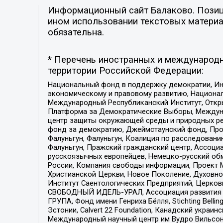
Информационный сайт Балаково. Позици
ином использовании текстовых материал
обязательна.
* Перечень иностранных и международн
территории Российской Федерации:
Национальный фонд в поддержку демократии, Ин
экономическому и правовому развитию, Национ
Международный Республиканский Институт, Откры
Платформа за Демократические Выборы, Междуна
центр защиты окружающей среды и природных ресу
фонд за демократию, Джеймстаунский фонд, Прож
Фалуньгун, Фалуньгун, Коалиция по расследован
Фалуньгун, Пражский гражданский центр, Ассоци
русскоязычных европейцев, Немецко-русский об
России, Компания свободы информации, Проект М
Христианской Церкви, Новое Поколение, Духовн
Институт Саентологических Предприятий, Церков
СВОБОДНЫЙ ИДЕЛЬ-УРАЛ, Ассоциация развития ж
ГРУПА, Фонд имени Генриха Бёлля, Stichting Bellin
Эстонии, Calvert 22 Foundation, Канадский укра
Международный научный центр им Вудро Вильсона