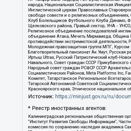
народа, Национальная Социалистическая Инициат
Инглистической церкви Православных Староверов
свободе совести и о религиозных объединениях,
Клуб Болельщиков Футбольного Клуба Динамо, Фа
Щелковского района, Правый сектор, УНА - УНСО, У
Религиозное объединение последователей инглии
объединение Атака, Мечеть Мирмамеда, Община К
противодействии экстремистской деятельности, 
Молодежная правозащитная группа МПГ, Курсом П
Благотворительный пансионат Ак Умут, Русская ре
Иртыш Ultras, Русский Патриотический клуб-Нов
Навального, Совет граждан СССР Прикубанского 
Народный совет граждан РСФСР СССР Архангельск
Социалистических Районов, Meta Platforms Inc, 
Комитет, Татарстанское Региональное Всетатар
Татарской Автономной Советской Социалистическ
Красноярского края, Этническое национальное о
Источник:
https://minjust.gov.ru/ru/doc
* Реестр иностранных агентов:
Калининградская региональная общественная организация "Экозащита!-Женсовет", Фонд содействия защите прав и свобод граждан "Общественный вердикт", Фонд "Институт Развития Свободы Информации", Частное учреждение "Информационное агентство МЕМО. РУ", Региональная общественная организация "Общественная комиссия по сохранению наследия академика Сахарова", Фонд поддержки свободы прессы, Санкт-Петербургская общественная правозащитная организация "Гражданский контроль", Межрегиональная общественная организация "Информационно-просветительский центр "Мемориал", Региональный Фонд "Центр Защиты Прав Средств Массовой Информации", с 05.12.2023 Фонд "Центр Защиты Прав Средств массовой информации", Региональная общественная благотворительная организация помощи беженцам и мигрантам "Гражданское содействие", Негосударственное образовательное учреждение дополнительного профессионального образования (повышение квалификации) специалистов "АКАДЕМИЯ ПО ПРАВАМ ЧЕЛОВЕКА", Свердловская региональная общественная организация "Сутяжник", Автономная некоммерческая организация "Центр независимых социологических исследований", Союз общественных объединений "Российский исследовательский центр по правам человека", Региональное общественное учреждение научно-информационный центр "МЕМОРИАЛ", Некоммерческая организация "Фонд защиты гласности", Автономная некоммерческая организация "Институт прав человека", Городская общественная организация "Екатеринбургское общество "МЕМОРИАЛ", Городская общественная организация "Рязанское историко-просветительское и правозащитное общество "Мемориал" (Рязанский Мемориал), Челябинский региональный орган общественной самодеятельности – женское общественное объединение "Женщины Евразии", Челябинский региональный орган общественной самодеятельности "Уральская правозащитная группа", Фонд содействия защите здоровья и социальной справедливости имени Андрея Рылькова, Автономная Некоммерческая Организация "Аналитический Центр Юрия Левады", Автономная некоммерческая организация социальной поддержки населения "Проект Апрель", Региональная общественная организация помощи женщинам и детям, находящимся в кризисной ситуации "Информационно-методический центр "Анна", Фонд содействия развитию массовых коммуникаций и правовому просвещению "Так-так-Так", Фонд содействия устойчивому развитию "Серебряная тайга", Свердловский региональный общественный фонд социальных проектов "Новое время", "Idel.Реалии", Кавказ.Реалии, Крым.Реалии, Телеканал Настоящее Время, Татаро-башкирская служба Радио Свобода (Azatliq Radiosi), Радио Свободная Европа/Радио Свобода (PCE/PC), "Сибирь.Реалии", "Фактограф", Благотворительный фонд помощи осужденным и их семьям, Автономная некоммерческая организация "Институт глобализации и социальных движений", Фонд "В защиту прав заключенных", Частное учреждение "Центр поддержки и содействия развитию средств массовой информации", Пензенский региональный общественный благотворительный фонд "Гражданский союз", "Север.Реалии", Некоммерческая организация Фонд "Правовая инициатива", 