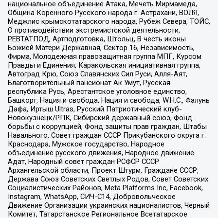
национальное объединение Атака, Мечеть Мирмамеда,
Община Коренного Русского народа г. Астрахани, ВОЛЯ,
Меджлис крымскотатарского народа, Рубеж Севера, ТОЙС,
О противодействии экстремистской деятельности,
РЕВТАТПОД, Артподготовка, Штольц, В честь иконы
Божией Матери Державная, Сектор 16, Независимость,
Фирма, Молодежная правозащитная группа МПГ, Курсом
Правды и Единения, Каракольская инициативная группа,
Автоград Крю, Союз Славянских Сил Руси, Алля-Аят,
Благотворительный пансионат Ак Умут, Русская
республика Русь, Арестантское уголовное единство,
Башкорт, Нация и свобода, Нация и свобода, W.H.С., Фалунь
Дафа, Иртыш Ultras, Русский Патриотический клуб-
Новокузнецк/РПК, Сибирский державный союз, Фонд
борьбы с коррупцией, Фонд защиты прав граждан, Штабы
Навального, Совет граждан СССР Прикубанского округа г.
Краснодара, Мужское государство, Народное
объединение русского движения, Народное движение
Адат, Народный совет граждан РСФСР СССР
Архангельской области, Проект Штурм, Граждане СССР,
Держава Союз Советских Светлых Родов, Совет Советских
Социалистических Районов, Meta Platforms Inc, Facebook,
Instagram, WhatsApp, СИЧ-С14, Добровольческое
Движение Организации украинских националистов, Черный
Комитет, Татарстанское Региональное Всетатарское