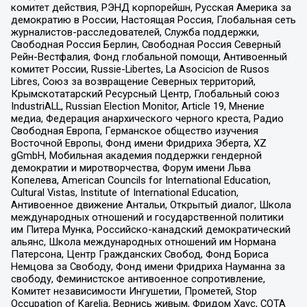
комитет действия, РЭНД корпорейшн, Русская Америка за
демократию в России, Настоящая Россия, Глобальная сеть
журналистов-расследователей, Служба поддержки,
Свободная Россия Берлин, Свободная Россия Северный
Рейн-Вестфалия, Фонд глобальной помощи, Антивоенный
комитет России, Russie-Libertes, La Asocicion de Rusos
Libres, Союз за возвращение Северных территорий,
Крымскотатарский Ресурсный Центр, Глобальный союз
IndustriALL, Russian Election Monitor, Article 19, Мнение
медиа, Федерация анархического черного креста, Радио
Свободная Европа, Германское общество изучения
Восточной Европы, Фонд имени Фридриха Эберта, XZ
gGmbH, Мобильная академия поддержки гендерной
демократии и миротворчества, Форум имени Льва
Копелева, American Councils for International Education,
Cultural Vistas, Institute of International Education,
Антивоенное движение Антальи, Открытый диалог, Школа
международных отношений и государственной политики
им Питера Мунка, Российско-канадский демократический
альянс, Школа международных отношений им Нормана
Патерсона, Центр Гражданских Свобод, Фонд Бориса
Немцова за Свободу, Фонд имени Фридриха Науманна за
свободу, Феминистское антивоенное сопротивление,
Комитет независимости Ингушетии, Прометей, Stop
Occupation of Karelia, Вернись живым, Фридом Хаус, СОТА