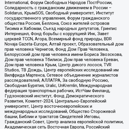
International, Форум Свободных Народов ПостРоссии,
Солидарность с гражданским движением в России –
Solidarus, КрымSOS, Свободный университет, Институт
государственного управления, Форум гражданского
общества Россия, Беллона, Союз жителей островов
Тисима и Хабомаи, Съезд народных депутатов, Гринпис
Интернешнл, Фонд борьбы с коррупцией Инк, Завет
церквей TCCN, Агора, Всемирный фонд природы, BDR
Novaja Gazeta-Europe, Алтай проект, Образовательный дом
прав человека Чернигов, Фонд Дом Прав Человека,
Белорусский дом прав человека имени Бориса Звозскова,
Дом прав человека Тбилиси, Дом прав человека Ереван,
Дом прав человека Крым, Центр дикого лосося, TVR
Studios, ТВ Дождь, Центр европейских исследований им
Вилфрида Мартенса, Сетевое объединение журналистов
расследователей, АЛЛАТРА, За свободную Россию,
Свободная Бурятия, Uralic, UnKremlin, Международная
федерация транспортных рабочих, ИстЧам Финланд,
Гудзоновский институт, Фонд Демократического
Развития, Комитет-2024, Центрально-Европейский
университет, Центр восточноевропейских и
международных исследований, Общество Сторожевой
башни, Библии и трактатов Свидетелей Иеговы,
Гражданский Совет, Центр анализа европейской политики,
Академическая сеть Восточная Европа, Российский