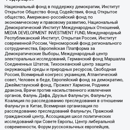
Национальный фонд в поддержку демократии, Институт
Открытое Общество Фонд Содействия, Фонд Открытое
общество, Американо-российский фонд по
экономическому и правовому развитию, Национальный
Демократический Институт Международных Отношений,
MEDIA DEVELOPMENT INVESTMENT FUND, Международный
Республиканский Институт, Открытая Россия, Институт
современной России, Черноморский фонд регионального
сотрудничества, Европейская Платформа за
Демократические Выборы, Международный центр
электоральных исследований, Германский фонд Маршалла
Соединенных Штатов, Тихоокеанский центр защиты
окружающей среды и природных ресурсов, Свободная
Россия, Всемирный конгресс украинцев, Атлантический
совет, Человек в беде, Европейский фонд за демократию,
Джеймстаунский фонд, Прожект Хармони, Родники
дракона, Врачи против насильственного извлечения
органов, Фалунь Дафа, Друзья Фалуньгун, Фалуньгун,
Коалиция по расследованию преследования в отношении
Фалуньгун в Китае, Всемирная организация по
расследованию преследований Фалуньгун, Пражский
гражданский центр, Ассоциация школ политических
исследований при Совете Европы, Центр либеральной
современности, Форум русскоязычных европейцев,