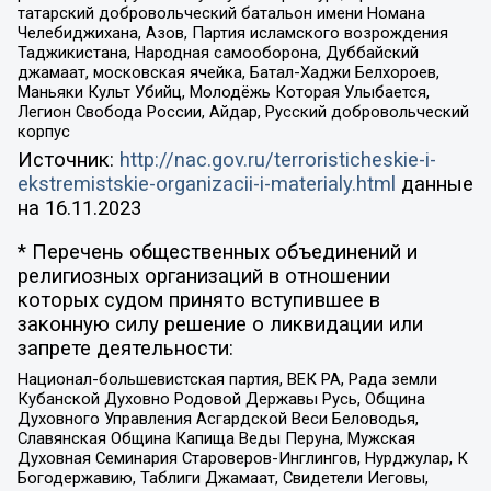
татарский добровольческий батальон имени Номана
Челебиджихана, Азов, Партия исламского возрождения
Таджикистана, Народная самооборона, Дуббайский
джамаат, московская ячейка, Батал-Хаджи Белхороев,
Маньяки Культ Убийц, Молодёжь Которая Улыбается,
Легион Свобода России, Айдар, Русский добровольческий
корпус
Источник:
http://nac.gov.ru/terroristicheskie-i-
ekstremistskie-organizacii-i-materialy.html
данные
на
16.11.2023
* Перечень общественных объединений и
религиозных организаций в отношении
которых судом принято вступившее в
законную силу решение о ликвидации или
запрете деятельности:
Национал-большевистская партия, ВЕК РА, Рада земли
Кубанской Духовно Родовой Державы Русь, Община
Духовного Управления Асгардской Веси Беловодья,
Славянская Община Капища Веды Перуна, Мужская
Духовная Семинария Староверов-Инглингов, Нурджулар, К
Богодержавию, Таблиги Джамаат, Свидетели Иеговы,