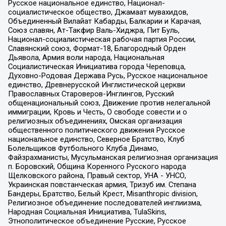
Русское национальное единство, Национал-
социалистическое общество, Джамаат мувахидов,
Объединенный Вилайат Кабарды, Балкарии и Карачая,
Союз славян, Ат-Такфир Валь-Хиджра, Пит Буль,
Национал-социалистическая рабочая партия России,
Славянский союз, Формат-18, Благородный Орден
Дьявола, Армия воли народа, Национальная
Социалистическая Инициатива города Череповца,
Духовно-Родовая Держава Русь, Русское национальное
единство, Древнерусской Инглистической церкви
Православных Староверов-Инглингов, Русский
общенациональный союз, Движение против нелегальной
иммиграции, Кровь и Честь, О свободе совести и о
религиозных объединениях, Омская организация
общественного политического движения Русское
национальное единство, Северное Братство, Клуб
Болельщиков Футбольного Клуба Динамо,
Файзрахманисты, Мусульманская религиозная организация
п. Боровский, Община Коренного Русского народа
Щелковского района, Правый сектор, УНА - УНСО,
Украинская повстанческая армия, Тризуб им. Степана
Бандеры, Братство, Белый Крест, Misanthropic division,
Религиозное объединение последователей инглиизма,
Народная Социальная Инициатива, TulaSkins,
Этнополитическое объединение Русские, Русское