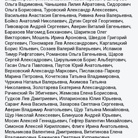
Ольга Вадимовна, Чанышева Лилия Айратовна, Сидорович
Ольга Борисовна, Туровский Александр Алексеевич,
Васильева Анастасия Евгеньевна, Ривина Анна Валерьевна,
Бойко Анатолий Николаевич, Дугин Сергей Георгиевич,
Пивоваров Андрей Сергеевич, Аверин Виталий Евгеньевич,
Барахоев Магомед Бекханович, Шарипков Олег
Викторович, Мошель Ирина Ароновна, Шведов Григорий
Сергеевич, Пономарев Лев Александрович, Каргалицкий
Борис Юльевич, Созаев Валерий Валерьевич, Исламов
Тимур Рифгатович, Романова Ольга Евгеньевна, Щаров
Сергей Алексадрович, Цирульников Борис Альбертович,
Гасан Ольга Павловна, Паутов Юрий Анатольевич,
Верховский Александр Маркович, Пислакова-Паркер
Марина Петровна, Кочеткова Татьяна Владимировна,
Чуркина Наталья Валерьевна, Акимова Татьяна
Николаевна, Золотарева Екатерина Александровна,
Рачинский Ян Збигневич, Жемкова Елена Борисовна,
Гудков Лев Дмитриевич, Илларионова Юлия Юрьевна,
Саранг Анна Васильевна, Захарова Светлана Сергеевна,
Аверин Владимир Анатольевич, Щур Татьяна Михайловна,
Щур Николай Алексеевич, Блинушов Андрей Юрьевич,
Мосин Алексей Геннадьевич, Гефтер Валентин Михайлович,
Симонов Алексей Кириллович, Флиге Ирина Анатольевна,
Мельникова Валентина Дмитриевна, Вититинова Елена
Владимировна, Баженова Светлана Куприяновна,