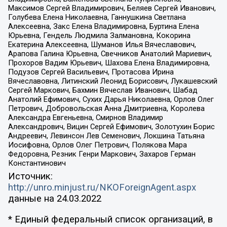
Максимов Сергей Владимирович, Беляев Сергей Иванович,
Голубева Елена Николаевна, Ганнушкина Светлана
Алексеевна, Закс Елена Владимировна, Буртина Елена
Юрьевна, Гендель Людмила Залмановна, Кокорина
Екатерина Алексеевна, Шуманов Илья Вячеславович,
Арапова Галина Юрьевна, Свечников Анатолий Мариевич,
Прохоров Вадим Юрьевич, Шахова Елена Владимировна,
Подузов Сергей Васильевич, Протасова Ирина
Вячеславовна, Литинский Леонид Борисович, Лукашевский
Сергей Маркович, Бахмин Вячеслав Иванович, Шабад
Анатолий Ефимович, Сухих Дарья Николаевна, Орлов Олег
Петрович, Добровольская Анна Дмитриевна, Королева
Александра Евгеньевна, Смирнов Владимир
Александрович, Вицин Сергей Ефимович, Золотухин Борис
Андреевич, Левинсон Лев Семенович, Локшина Татьяна
Иосифовна, Орлов Олег Петрович, Полякова Мара
Федоровна, Резник Генри Маркович, Захаров Герман
Константинович
Источник:
http://unro.minjust.ru/NKOForeignAgent.aspx
данные на
24.03.2022
* Единый федеральный список организаций, в