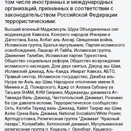
том числе иностранных и международных
организаций, признанных в соответствии с
законодательством Российской Федерации
террористическими:
Высший военный Маджлисуль Шура Объединенных сил
моджахедов Кавказа, Конгресс народов Ичкерии и
Дагестана, База, Асбат аль-Ансар, Священная война,
Исламская группа, Братья-мусульмане, Партия исламского
освобождения, Лашкар-И-Тайба, Исламская группа,
Движение Талибан, Исламская партия Туркестана,
Общество социальных реформ, Общество возрождения
исламского наследия, Дом двух святых, Джунд аш-Шам,
Исламский джихад, Аль-Каида, Имарат Кавказ, АБТО,
Правый сектор, Исламское государство, Джабха аль-
Нусра ли-Ахль аш-Шам, Народное ополчение имени К.
Минина и Д. Пожарского, Аджр от Аллаха Субхану уа
Тагьаля SHAM, АУМ Синрике, Муджахеды джамаата Ат-
Тавхида Валь-Джихад, Чистопольский Джамаат, Рохнамо
ба суи давлати исломи, Террористическое сообщество
Сеть, Катиба Таухид валь-Джихад, Хайят Тахрир аш-Шам,
Ахлю Сунна Валь Джамаа, National Socialism/White Power,
Артподготовка, Религиозная группа “Джамаат “Красный
пахарь”, Колумбайн, Хатлонский джамаат, Мусульманская
религиозная группа п. Кушкуль г. Оренбург, Крымско-