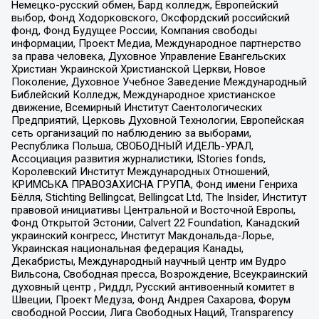
Немецко-русский обмен, Бард колледж, Европейский
выбор, Фонд Ходорковского, Оксфордский российский
фонд, Фонд Будущее России, Компания свободы
информации, Проект Медиа, Международное партнерство
за права человека, Духовное Управление Евангельских
Христиан Украинской Христианской Церкви, Новое
Поколение, Духовное Учебное Заведение Международный
Библейский Колледж, Международное христианское
движение, Всемирный Институт Саентологических
Предприятий, Церковь Духовной Технологии, Европейская
сеть организаций по наблюдению за выборами,
Республика Польша, СВОБОДНЫЙ ИДЕЛЬ-УРАЛ,
Ассоциация развития журналистики, IStories fonds,
Королевский Институт Международных Отношений,
КРИМСЬКА ПРАВОЗАХИСНА ГРУПА, Фонд имени Генриха
Бёлля, Stichting Bellingcat, Bellingcat Ltd, The Insider, Институт
правовой инициативы Центральной и Восточной Европы,
Фонд Открытой Эстонии, Calvert 22 Foundation, Канадский
украинский конгресс, Институт Макдональда-Лорье,
Украинская национальная федерация Канады,
Декабристы, Международный научный центр им Вудро
Вильсона, Свободная пресса, Возрождение, Всеукраинский
духовный центр , Риддл, Русский антивоенный комитет в
Швеции, Проект Медуза, Фонд Андрея Сахарова, Форум
свободной России, Лига Свободных Наций, Transparеncy