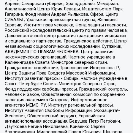
Апрель, Самарская губерния, Эра здоровья, Мемориал,
Аналитический Центр Юрия Левады, Издательство Парк
Гагарина, Фонд имени Андрея Рылькова, Сфера, Центр
СИБАЛЬТ, Уральская правозащитная группа, Женщины
Евразии, Институт прав человека, Фонд защиты гласности,
Российский исследовательский центр по правам человека,
Дальневосточный центр развития гражданских инициатив
и социального партнерства, Гражданское действие, Центр
независимых социологических исследований, Сутяжник,
АКАДЕМИЯ ПО ПРАВАМ ЧЕЛОВЕКА, Центр развития
некоммерческих организаций, Частное учреждение в
Калининграде Совета Министров северных стран,
Гражданское содействие, Трансперенси Интернешнл-Р,
Центр Защиты Прав Средств Массовой Информации,
Институт развития прессы - Сибирь, Частное учреждение в
Санкт-Петербурге Совета Министров Северных Стран,
Фонд поддержки свободы прессы, Гражданский контроль,
Человек и Закон, Общественная комиссия по сохранению
наследия академика Сахарова, Информационное
агентство МЕМО. РУ, Институт региональной прессы,
Институт Развития Свободы Информации, Экозащита!-
Женсовет, Общественный вердикт, Евразийская
антимонопольная ассоциация, Бедушев Петр Петрович,
Дзугкоева Регина Николаевна, Кривенко Сергей
Владимирович, Милославский Павел Юрьевич, Шнырова