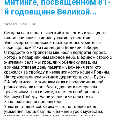
митинге, посвящённом 81-
й годовщине Великой...
14:56
09.05.2026 16+
Сегодня наш педагогический коллектив и учащиеся
вновь приняли активное участие в шествии
«Бессмертного полка» и торжественном митинге,
посвящённом 81-й годовщине Великой Победы.
С гордостью и трепетом мы несли портреты героев,
которые подарили нам мирное небо. В едином строю с
жителями села мы прошли к обелиску павшим
воинам, отдавая дань памяти и уважения тем, кто
сражался за свободу и независимость нашей Родины.
На торжественном митинге директор школы Буфти
Г.А. обратилась к жителям села с поздравительной
речью,звучали слова благодарности ветеранам,
труженикам тыла и всем, кто внёс свой вклад в
Великую Победу. Наши ученики читали стихи,
исполняли песни военных лет.
Участие в таких событиях — это не только дань
уважения прошлому, но и важный урок мужества,