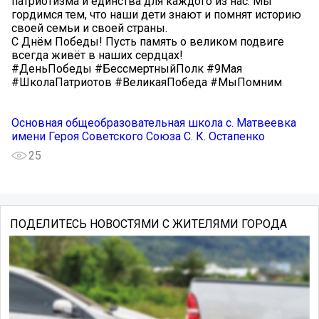
патриотизма и единства для каждого из нас. Мы
гордимся тем, что наши дети знают и помнят историю
своей семьи и своей страны.
С Днём Победы! Пусть память о великом подвиге
всегда живёт в наших сердцах!
#ДеньПобеды #БессмертныйПолк #9Мая
#ШколаПатриотов #ВеликаяПобеда #МыПомним
Основная общеобразовательная школа с. Матвеевка
имени Героя Советского Союза С. К. Остапенко
25
ПОДЕЛИТЕСЬ НОВОСТЯМИ С ЖИТЕЛЯМИ ГОРОДА