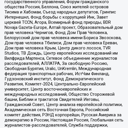
государственного управления, Форум гражданского
общества Россия, Беллона, Союз жителей островов
Тисима и Хабомаи, Съезд народных депутатов, Гринпис
Интернешнл, Фонд борьбы с коррупцией Инк, Завет
церквей TCCN, Агора, Всемирный фонд природы, BDR
Novaja Gazeta-Europe, Алтай проект, Образовательный дом
прав человека Чернигов, Фонд Дом Прав Человека,
Белорусский дом прав человека имени Бориса Звозскова,
Дом прав человека Тбилиси, Дом прав человека Ереван,
Дом прав человека Крым, Центр дикого лосося, TVR
Studios, ТВ Дождь, Центр европейских исследований им
Вилфрида Мартенса, Сетевое объединение журналистов
расследователей, АЛЛАТРА, За свободную Россию,
Свободная Бурятия, Uralic, UnKremlin, Международная
федерация транспортных рабочих, ИстЧам Финланд,
Гудзоновский институт, Фонд Демократического
Развития, Комитет-2024, Центрально-Европейский
университет, Центр восточноевропейских и
международных исследований, Общество Сторожевой
башни, Библии и трактатов Свидетелей Иеговы,
Гражданский Совет, Центр анализа европейской политики,
Академическая сеть Восточная Европа, Российский
комитет действия, РЭНД корпорейшн, Русская Америка за
демократию в России, Настоящая Россия, Глобальная сеть
журналистов-расследователей, Служба поддержки,