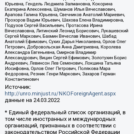
Юрьевна, Гендель Людмила Залмановна, Кокорина
Екатерина Алексеевна, Шуманов Илья Вячеславович,
Арапова Галина Юрьевна, Свечников Анатолий Мариевич,
Прохоров Вадим Юрьевич, Шахова Елена Владимировна,
Подузов Сергей Васильевич, Протасова Ирина
Вячеславовна, Литинский Леонид Борисович, Лукашевский
Сергей Маркович, Бахмин Вячеслав Иванович, Шабад
Анатолий Ефимович, Сухих Дарья Николаевна, Орлов Олег
Петрович, Добровольская Анна Дмитриевна, Королева
Александра Евгеньевна, Смирнов Владимир
Александрович, Вицин Сергей Ефимович, Золотухин Борис
Андреевич, Левинсон Лев Семенович, Локшина Татьяна
Иосифовна, Орлов Олег Петрович, Полякова Мара
Федоровна, Резник Генри Маркович, Захаров Герман
Константинович
Источник:
http://unro.minjust.ru/NKOForeignAgent.aspx
данные на
24.03.2022
* Единый федеральный список организаций, в
том числе иностранных и международных
организаций, признанных в соответствии с
законодательством Российской Федерации