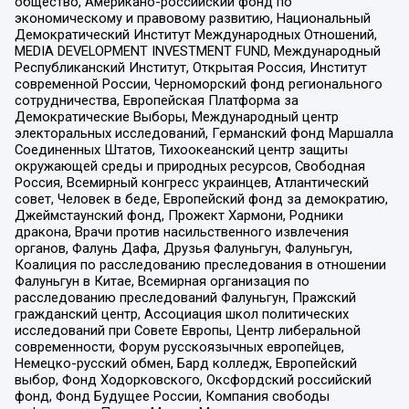
общество, Американо-российский фонд по
экономическому и правовому развитию, Национальный
Демократический Институт Международных Отношений,
MEDIA DEVELOPMENT INVESTMENT FUND, Международный
Республиканский Институт, Открытая Россия, Институт
современной России, Черноморский фонд регионального
сотрудничества, Европейская Платформа за
Демократические Выборы, Международный центр
электоральных исследований, Германский фонд Маршалла
Соединенных Штатов, Тихоокеанский центр защиты
окружающей среды и природных ресурсов, Свободная
Россия, Всемирный конгресс украинцев, Атлантический
совет, Человек в беде, Европейский фонд за демократию,
Джеймстаунский фонд, Прожект Хармони, Родники
дракона, Врачи против насильственного извлечения
органов, Фалунь Дафа, Друзья Фалуньгун, Фалуньгун,
Коалиция по расследованию преследования в отношении
Фалуньгун в Китае, Всемирная организация по
расследованию преследований Фалуньгун, Пражский
гражданский центр, Ассоциация школ политических
исследований при Совете Европы, Центр либеральной
современности, Форум русскоязычных европейцев,
Немецко-русский обмен, Бард колледж, Европейский
выбор, Фонд Ходорковского, Оксфордский российский
фонд, Фонд Будущее России, Компания свободы