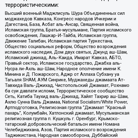
террористическими:
Высший военный Маджлисуль Шура Объединенных сил
моджахедов Кавказа, Конгресс народов Ичкерии и
Дагестана, База, Асбат аль-Ансар, Священная война,
Исламская группа, Братья-мусульмане, Партия исламского
освобождения, Лашкар-И-Тайба, Исламская группа,
Движение Талибан, Исламская партия Туркестана,
Общество социальных реформ, Общество возрождения
исламского наследия, Дом двух святых, Джунд аш-Шам,
Исламский джихад, Аль-Каида, Имарат Кавказ, АБТО,
Правый сектор, Исламское государство, Джабха аль-
Нусра ли-Ахль аш-Шам, Народное ополчение имени К.
Минина и Д. Пожарского, Аджр от Аллаха Субхану уа
Тагьаля SHAM, АУМ Синрике, Муджахеды джамаата Ат-
Тавхида Валь-Джихад, Чистопольский Джамаат, Рохнамо
ба суи давлати исломи, Террористическое сообщество
Сеть, Катиба Таухид валь-Джихад, Хайят Тахрир аш-Шам,
Ахлю Сунна Валь Джамаа, National Socialism/White Power,
Артподготовка, Религиозная группа “Джамаат “Красный
пахарь”, Колумбайн, Хатлонский джамаат, Мусульманская
религиозная группа п. Кушкуль г. Оренбург, Крымско-
татарский добровольческий батальон имени Номана
Челебиджихана, Азов, Партия исламского возрождения
Таджикистана, Народная самооборона, Дуббайский