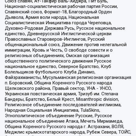
Союз славян, Ат-Такфир Валь-Хиджра, Пит Буль,
Национал-социалистическая рабочая партия России,
Славянский союз, Формат-18, Благородный Орден
Дьявола, Армия воли народа, Национальная
Социалистическая Инициатива города Череповца,
Духовно-Родовая Держава Русь, Русское национальное
единство, Древнерусской Инглистической церкви
Православных Староверов-Инглингов, Русский
общенациональный союз, Движение против нелегальной
иммиграции, Кровь и Честь, О свободе совести и о
религиозных объединениях, Омская организация
общественного политического движения Русское
национальное единство, Северное Братство, Клуб
Болельщиков Футбольного Клуба Динамо,
Файзрахманисты, Мусульманская религиозная организация
п. Боровский, Община Коренного Русского народа
Щелковского района, Правый сектор, УНА - УНСО,
Украинская повстанческая армия, Тризуб им. Степана
Бандеры, Братство, Белый Крест, Misanthropic division,
Религиозное объединение последователей инглиизма,
Народная Социальная Инициатива, TulaSkins,
Этнополитическое объединение Русские, Русское
национальное объединение Атака, Мечеть Мирмамеда,
Община Коренного Русского народа г. Астрахани, ВОЛЯ,
Меджлис крымскотатарского народа, Рубеж Севера, ТОЙС,