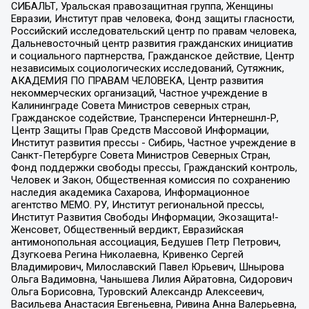
СИБАЛЬТ, Уральская правозащитная группа, Женщины
Евразии, Институт прав человека, Фонд защиты гласности,
Российский исследовательский центр по правам человека,
Дальневосточный центр развития гражданских инициатив
и социального партнерства, Гражданское действие, Центр
независимых социологических исследований, Сутяжник,
АКАДЕМИЯ ПО ПРАВАМ ЧЕЛОВЕКА, Центр развития
некоммерческих организаций, Частное учреждение в
Калининграде Совета Министров северных стран,
Гражданское содействие, Трансперенси Интернешнл-Р,
Центр Защиты Прав Средств Массовой Информации,
Институт развития прессы - Сибирь, Частное учреждение в
Санкт-Петербурге Совета Министров Северных Стран,
Фонд поддержки свободы прессы, Гражданский контроль,
Человек и Закон, Общественная комиссия по сохранению
наследия академика Сахарова, Информационное
агентство МЕМО. РУ, Институт региональной прессы,
Институт Развития Свободы Информации, Экозащита!-
Женсовет, Общественный вердикт, Евразийская
антимонопольная ассоциация, Бедушев Петр Петрович,
Дзугкоева Регина Николаевна, Кривенко Сергей
Владимирович, Милославский Павел Юрьевич, Шнырова
Ольга Вадимовна, Чанышева Лилия Айратовна, Сидорович
Ольга Борисовна, Туровский Александр Алексеевич,
Васильева Анастасия Евгеньевна, Ривина Анна Валерьевна,