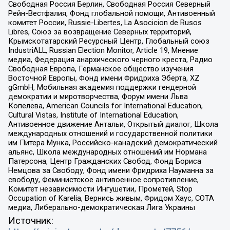
Свободная Россия Берлин, Свободная Россия Северный
Рейн-Вестфалия, Фонд глобальной помощи, Антивоенный
комитет России, Russie-Libertes, La Asocicion de Rusos
Libres, Союз за возвращение Северных территорий,
Крымскотатарский Ресурсный Центр, Глобальный союз
IndustriALL, Russian Election Monitor, Article 19, Мнение
медиа, Федерация анархического черного креста, Радио
Свободная Европа, Германское общество изучения
Восточной Европы, Фонд имени Фридриха Эберта, XZ
gGmbH, Мобильная академия поддержки гендерной
демократии и миротворчества, Форум имени Льва
Копелева, American Councils for International Education,
Cultural Vistas, Institute of International Education,
Антивоенное движение Антальи, Открытый диалог, Школа
международных отношений и государственной политики
им Питера Мунка, Российско-канадский демократический
альянс, Школа международных отношений им Нормана
Патерсона, Центр Гражданских Свобод, Фонд Бориса
Немцова за Свободу, Фонд имени Фридриха Науманна за
свободу, Феминистское антивоенное сопротивление,
Комитет независимости Ингушетии, Прометей, Stop
Occupation of Karelia, Вернись живым, Фридом Хаус, СОТА
медиа, Либерально-демократическая Лига Украины
Источник: