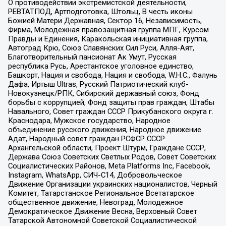
О противодействии экстремистской деятельности,
РЕВТАТПОД, Артподготовка, Штольц, В честь иконы
Божией Матери Державная, Сектор 16, Независимость,
Фирма, Молодежная правозащитная группа МПГ, Курсом
Правды и Единения, Каракольская инициативная группа,
Автоград Крю, Союз Славянских Сил Руси, Алля-Аят,
Благотворительный пансионат Ак Умут, Русская
республика Русь, Арестантское уголовное единство,
Башкорт, Нация и свобода, Нация и свобода, W.H.С., Фалунь
Дафа, Иртыш Ultras, Русский Патриотический клуб-
Новокузнецк/РПК, Сибирский державный союз, Фонд
борьбы с коррупцией, Фонд защиты прав граждан, Штабы
Навального, Совет граждан СССР Прикубанского округа г.
Краснодара, Мужское государство, Народное
объединение русского движения, Народное движение
Адат, Народный совет граждан РСФСР СССР
Архангельской области, Проект Штурм, Граждане СССР,
Держава Союз Советских Светлых Родов, Совет Советских
Социалистических Районов, Meta Platforms Inc, Facebook,
Instagram, WhatsApp, СИЧ-С14, Добровольческое
Движение Организации украинских националистов, Черный
Комитет, Татарстанское Региональное Всетатарское
общественное движение, Невоград, Молодежное
Демократическое Движение Весна, Верховный Совет
Татарской Автономной Советской Социалистической