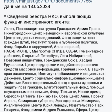
https://minjust.gov.ru/ru/documents/7756/
данные на
13.05.2024
* Сведения реестра НКО, выполняющих
функции иностранного агента:
Лилит, Правозащитная группа Гражданин.Армия.Право,
Нижегородский центр немецкой и европейской культуры,
Центр гендерных исследований, Фонд защиты прав
граждан Штаб, Институт права и публичной политики,
Фонд борьбы с коррупцией, Альянс врачей,
НАСИЛИЮ.НЕТ, Мы против СПИДа, СВЕЧА, Гуманитарное
действие, Открытый Петербург, Лига Избирателей,
Правовая инициатива, Гражданский Союз, Хасдей
Ерушалаим, Центр поддержки и содействия развитию
средств массовой информации, Горячая Линия, В защиту
прав заключенных, Институт глобализации и социальных
движений, Центр социально-информационных инициатив
Действие, Благотворительный фонд охраны здоровья и
защиты прав граждан, Благотворительный фонд помощи
осужденным и их семьям, Фонд Тольятти, Новое время,
Серебряная тайга, Так-Так-Так, Сова, центр Анна, Проект
Апрель, Самарская губерния, Эра здоровья, Мемориал,
Аналитический Центр Юрия Левады, Издательство Парк
Гагарина, Фонд имени Андрея Рылькова, Сфера, Центр