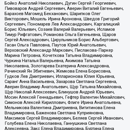
Бойко Анатолий Николаевич, Дугин Сергей Георгиевич,
Пивоваров Андрей Сергеевич, Аверин Виталий Евгеньевич,
Барахоев Магомед Бекханович, Шарипков Олег
Викторович, Мошель Ирина Ароновна, Шведов Григорий
Сергеевич, Пономарев Лев Александрович, Каргалицкий
Борис Юльевич, Созаев Валерий Валерьевич, Исламов
Тимур Рифгатович, Романова Ольга Евгеньевна, Щаров
Сергей Алексадрович, Цирульников Борис Альбертович,
Гасан Ольга Павловна, Паутов Юрий Анатольевич,
Верховский Александр Маркович, Пислакова-Паркер
Марина Петровна, Кочеткова Татьяна Владимировна,
Чуркина Наталья Валерьевна, Акимова Татьяна
Николаевна, Золотарева Екатерина Александровна,
Рачинский Ян Збигневич, Жемкова Елена Борисовна,
Гудков Лев Дмитриевич, Илларионова Юлия Юрьевна,
Саранг Анна Васильевна, Захарова Светлана Сергеевна,
Аверин Владимир Анатольевич, Щур Татьяна Михайловна,
Щур Николай Алексеевич, Блинушов Андрей Юрьевич,
Мосин Алексей Геннадьевич, Гефтер Валентин Михайлович,
Симонов Алексей Кириллович, Флиге Ирина Анатольевна,
Мельникова Валентина Дмитриевна, Вититинова Елена
Владимировна, Баженова Светлана Куприяновна,
Максимов Сергей Владимирович, Беляев Сергей Иванович,
Голубева Елена Николаевна, Ганнушкина Светлана
Алексеевна, Закс Елена Владимировна, Буртина Елена