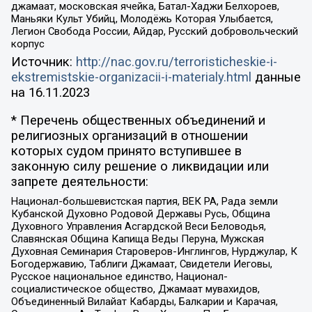
джамаат, московская ячейка, Батал-Хаджи Белхороев,
Маньяки Культ Убийц, Молодёжь Которая Улыбается,
Легион Свобода России, Айдар, Русский добровольческий
корпус
Источник:
http://nac.gov.ru/terroristicheskie-i-
ekstremistskie-organizacii-i-materialy.html
данные
на
16.11.2023
* Перечень общественных объединений и
религиозных организаций в отношении
которых судом принято вступившее в
законную силу решение о ликвидации или
запрете деятельности:
Национал-большевистская партия, ВЕК РА, Рада земли
Кубанской Духовно Родовой Державы Русь, Община
Духовного Управления Асгардской Веси Беловодья,
Славянская Община Капища Веды Перуна, Мужская
Духовная Семинария Староверов-Инглингов, Нурджулар, К
Богодержавию, Таблиги Джамаат, Свидетели Иеговы,
Русское национальное единство, Национал-
социалистическое общество, Джамаат мувахидов,
Объединенный Вилайат Кабарды, Балкарии и Карачая,