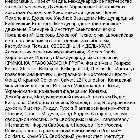
информации, Проект Медиа, Международное партнерство
за права человека, Духовное Управление Евангельских
Христиан Украинской Христианской Церкви, Новое
Поколение, Духовное Учебное Заведение Международный
Библейский Колледж, Международное христианское
движение, Всемирный Институт Саентологических
Предприятий, Церковь Духовной Технологии, Европейская
сеть организаций по наблюдению за выборами,
Республика Польша, СВОБОДНЫЙ ИДЕЛЬ-УРАЛ,
Ассоциация развития журналистики, IStories fonds,
Королевский Институт Международных Отношений,
КРИМСЬКА ПРАВОЗАХИСНА ГРУПА, Фонд имени Генриха
Бёлля, Stichting Bellingcat, Bellingcat Ltd, The Insider, Институт
правовой инициативы Центральной и Восточной Европы,
Фонд Открытой Эстонии, Calvert 22 Foundation, Канадский
украинский конгресс, Институт Макдональда-Лорье,
Украинская национальная федерация Канады,
Декабристы, Международный научный центр им Вудро
Вильсона, Свободная пресса, Возрождение, Всеукраинский
духовный центр , Риддл, Русский антивоенный комитет в
Швеции, Проект Медуза, Фонд Андрея Сахарова, Форум
свободной России, Лига Свободных Наций, Transparеncy
International, Форум Свободных Народов ПостРоссии,
Солидарность с гражданским движением в России –
Solidarus, КрымSOS, Свободный университет, Институт