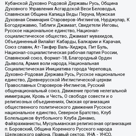
Кубанской Духовно Родовой Державы Русь, Община
Духовного Управления Асгардской Веси Беловодья,
Славянская Община Капища Веды Перуна, Мужская
Духовная Семинария Староверов-Инглингов, Нурджулар, К
Богодержавию, Таблиги Джамаат, Свидетели Иеговы,
Русское национальное единство, Национал-
социалистическое общество, Джамаат мувахидов,
Объединенный Вилайат Кабарды, Балкарии и Карачая,
Союз славян, Ат-Такфир Валь-Хиджра, Пит Буль,
Национал-социалистическая рабочая партия России,
Славянский союз, Формат-18, Благородный Орден
Дьявола, Армия воли народа, Национальная
Социалистическая Инициатива города Череповца,
Духовно-Родовая Держава Русь, Русское национальное
единство, Древнерусской Инглистической церкви
Православных Староверов-Инглингов, Русский
общенациональный союз, Движение против нелегальной
иммиграции, Кровь и Честь, О свободе совести и о
религиозных объединениях, Омская организация
общественного политического движения Русское
национальное единство, Северное Братство, Клуб
Болельщиков Футбольного Клуба Динамо,
Файзрахманисты, Мусульманская религиозная организация
п. Боровский, Община Коренного Русского народа
Щелковского района, Правый сектор, УНА - УНСО,