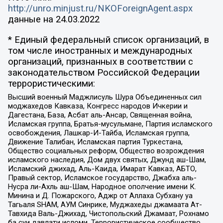
http://unro.minjust.ru/NKOForeignAgent.aspx
данные на
24.03.2022
* Единый федеральный список организаций, в
том числе иностранных и международных
организаций, признанных в соответствии с
законодательством Российской Федерации
террористическими:
Высший военный Маджлисуль Шура Объединенных сил
моджахедов Кавказа, Конгресс народов Ичкерии и
Дагестана, База, Асбат аль-Ансар, Священная война,
Исламская группа, Братья-мусульмане, Партия исламского
освобождения, Лашкар-И-Тайба, Исламская группа,
Движение Талибан, Исламская партия Туркестана,
Общество социальных реформ, Общество возрождения
исламского наследия, Дом двух святых, Джунд аш-Шам,
Исламский джихад, Аль-Каида, Имарат Кавказ, АБТО,
Правый сектор, Исламское государство, Джабха аль-
Нусра ли-Ахль аш-Шам, Народное ополчение имени К.
Минина и Д. Пожарского, Аджр от Аллаха Субхану уа
Тагьаля SHAM, АУМ Синрике, Муджахеды джамаата Ат-
Тавхида Валь-Джихад, Чистопольский Джамаат, Рохнамо
ба суи давлати исломи, Террористическое сообщество