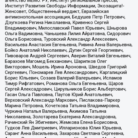
агентство МЕМО. РУ, Институт региональной прессы,
Институт Развития Свободы Информации, Экозащита!-
Женсовет, Общественный вердикт, Евразийская
антимонопольная ассоциация, Бедушев Петр Петрович,
Дзугкоева Регина Николаевна, Кривенко Сергей
Владимирович, Милославский Павел Юрьевич, Шнырова
Ольга Вадимовна, Чанышева Лилия Айратовна, Сидорович
Ольга Борисовна, Туровский Александр Алексеевич,
Васильева Анастасия Евгеньевна, Ривина Анна Валерьевна,
Бойко Анатолий Николаевич, Дугин Сергей Георгиевич,
Пивоваров Андрей Сергеевич, Аверин Виталий Евгеньевич,
Барахоев Магомед Бекханович, Шарипков Олег
Викторович, Мошель Ирина Ароновна, Шведов Григорий
Сергеевич, Пономарев Лев Александрович, Каргалицкий
Борис Юльевич, Созаев Валерий Валерьевич, Исламов
Тимур Рифгатович, Романова Ольга Евгеньевна, Щаров
Сергей Алексадрович, Цирульников Борис Альбертович,
Гасан Ольга Павловна, Паутов Юрий Анатольевич,
Верховский Александр Маркович, Пислакова-Паркер
Марина Петровна, Кочеткова Татьяна Владимировна,
Чуркина Наталья Валерьевна, Акимова Татьяна
Николаевна, Золотарева Екатерина Александровна,
Рачинский Ян Збигневич, Жемкова Елена Борисовна,
Гудков Лев Дмитриевич, Илларионова Юлия Юрьевна,
Саранг Анна Васильевна, Захарова Светлана Сергеевна,