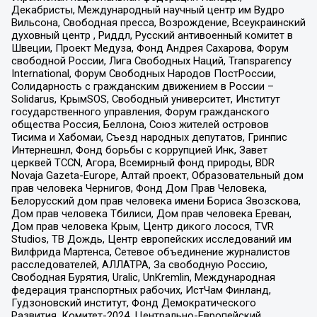
Декабристы, Международный научный центр им Вудро
Вильсона, Свободная пресса, Возрождение, Всеукраинский
духовный центр , Риддл, Русский антивоенный комитет в
Швеции, Проект Медуза, Фонд Андрея Сахарова, Форум
свободной России, Лига Свободных Наций, Transparеncy
International, Форум Свободных Народов ПостРоссии,
Солидарность с гражданским движением в России –
Solidarus, КрымSOS, Свободный университет, Институт
государственного управления, Форум гражданского
общества Россия, Беллона, Союз жителей островов
Тисима и Хабомаи, Съезд народных депутатов, Гринпис
Интернешнл, Фонд борьбы с коррупцией Инк, Завет
церквей TCCN, Агора, Всемирный фонд природы, BDR
Novaja Gazeta-Europe, Алтай проект, Образовательный дом
прав человека Чернигов, Фонд Дом Прав Человека,
Белорусский дом прав человека имени Бориса Звозскова,
Дом прав человека Тбилиси, Дом прав человека Ереван,
Дом прав человека Крым, Центр дикого лосося, TVR
Studios, ТВ Дождь, Центр европейских исследований им
Вилфрида Мартенса, Сетевое объединение журналистов
расследователей, АЛЛАТРА, За свободную Россию,
Свободная Бурятия, Uralic, UnKremlin, Международная
федерация транспортных рабочих, ИстЧам Финланд,
Гудзоновский институт, Фонд Демократического
Развития, Комитет-2024, Центрально-Европейский