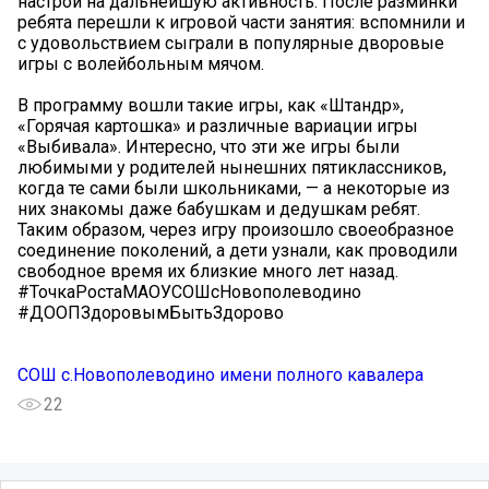
настрой на дальнейшую активность. После разминки
ребята перешли к игровой части занятия: вспомнили и
с удовольствием сыграли в популярные дворовые
игры с волейбольным мячом.
В программу вошли такие игры, как «Штандр»,
«Горячая картошка» и различные вариации игры
«Выбивала». Интересно, что эти же игры были
любимыми у родителей нынешних пятиклассников,
когда те сами были школьниками, — а некоторые из
них знакомы даже бабушкам и дедушкам ребят.
Таким образом, через игру произошло своеобразное
соединение поколений, а дети узнали, как проводили
свободное время их близкие много лет назад.
#ТочкаРостаМАОУСОШсНовополеводино
#ДООПЗдоровымБытьЗдорово
СОШ с.Новополеводино имени полного кавалера
22