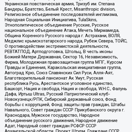
Украинская повстанческая армия, Тризуб им. Степана
Бандеры, Братство, Белый Крест, Misanthropic division,
Религиозное объединение последователей инглиизма,
Народная Социальная Инициатива, TulaSkins,
Этнополитическое объединение Русские, Русское
национальное объединение Атака, Мечеть Мирмамеда,
Община Коренного Русского народа г. Астрахани, ВОЛЯ,
Меджлис крымскотатарского народа, Рубеж Севера, ТОЙС,
О противодействии экстремистской деятельности,
РЕВТАТПОД, Артподготовка, Штольц, В честь иконы
Божией Матери Державная, Сектор 16, Независимость,
Фирма, Молодежная правозащитная группа МПГ, Курсом
Правды и Единения, Каракольская инициативная группа,
Автоград Крю, Союз Славянских Сил Руси, Алля-Аят,
Благотворительный пансионат Ак Умут, Русская
республика Русь, Арестантское уголовное единство,
Башкорт, Нация и свобода, Нация и свобода, W.H.С., Фалунь
Дафа, Иртыш Ultras, Русский Патриотический клуб-
Новокузнецк/РПК, Сибирский державный союз, Фонд
борьбы с коррупцией, Фонд защиты прав граждан, Штабы
Навального, Совет граждан СССР Прикубанского округа г.
Краснодара, Мужское государство, Народное
объединение русского движения, Народное движение
Адат, Народный совет граждан РСФСР СССР
Архангельской области, Проект Штурм, Граждане СССР,