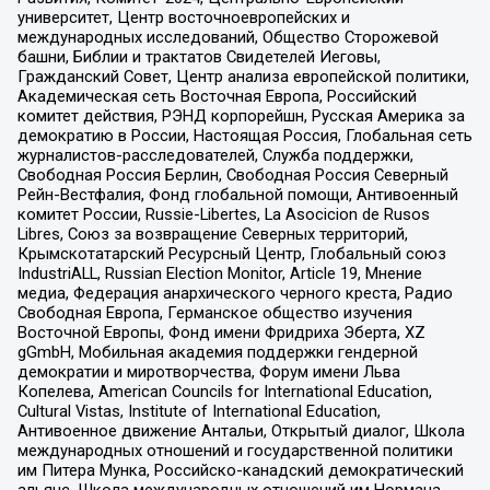
университет, Центр восточноевропейских и
международных исследований, Общество Сторожевой
башни, Библии и трактатов Свидетелей Иеговы,
Гражданский Совет, Центр анализа европейской политики,
Академическая сеть Восточная Европа, Российский
комитет действия, РЭНД корпорейшн, Русская Америка за
демократию в России, Настоящая Россия, Глобальная сеть
журналистов-расследователей, Служба поддержки,
Свободная Россия Берлин, Свободная Россия Северный
Рейн-Вестфалия, Фонд глобальной помощи, Антивоенный
комитет России, Russie-Libertes, La Asocicion de Rusos
Libres, Союз за возвращение Северных территорий,
Крымскотатарский Ресурсный Центр, Глобальный союз
IndustriALL, Russian Election Monitor, Article 19, Мнение
медиа, Федерация анархического черного креста, Радио
Свободная Европа, Германское общество изучения
Восточной Европы, Фонд имени Фридриха Эберта, XZ
gGmbH, Мобильная академия поддержки гендерной
демократии и миротворчества, Форум имени Льва
Копелева, American Councils for International Education,
Cultural Vistas, Institute of International Education,
Антивоенное движение Антальи, Открытый диалог, Школа
международных отношений и государственной политики
им Питера Мунка, Российско-канадский демократический
альянс, Школа международных отношений им Нормана