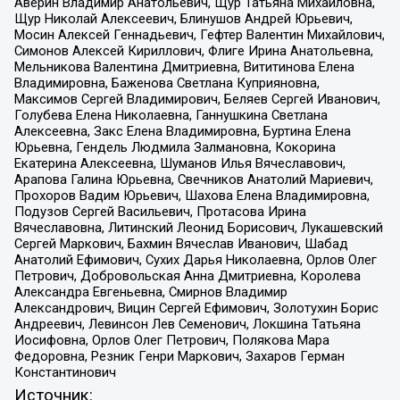
Аверин Владимир Анатольевич, Щур Татьяна Михайловна,
Щур Николай Алексеевич, Блинушов Андрей Юрьевич,
Мосин Алексей Геннадьевич, Гефтер Валентин Михайлович,
Симонов Алексей Кириллович, Флиге Ирина Анатольевна,
Мельникова Валентина Дмитриевна, Вититинова Елена
Владимировна, Баженова Светлана Куприяновна,
Максимов Сергей Владимирович, Беляев Сергей Иванович,
Голубева Елена Николаевна, Ганнушкина Светлана
Алексеевна, Закс Елена Владимировна, Буртина Елена
Юрьевна, Гендель Людмила Залмановна, Кокорина
Екатерина Алексеевна, Шуманов Илья Вячеславович,
Арапова Галина Юрьевна, Свечников Анатолий Мариевич,
Прохоров Вадим Юрьевич, Шахова Елена Владимировна,
Подузов Сергей Васильевич, Протасова Ирина
Вячеславовна, Литинский Леонид Борисович, Лукашевский
Сергей Маркович, Бахмин Вячеслав Иванович, Шабад
Анатолий Ефимович, Сухих Дарья Николаевна, Орлов Олег
Петрович, Добровольская Анна Дмитриевна, Королева
Александра Евгеньевна, Смирнов Владимир
Александрович, Вицин Сергей Ефимович, Золотухин Борис
Андреевич, Левинсон Лев Семенович, Локшина Татьяна
Иосифовна, Орлов Олег Петрович, Полякова Мара
Федоровна, Резник Генри Маркович, Захаров Герман
Константинович
Источник: