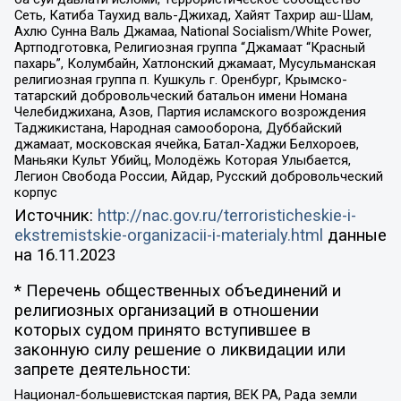
Сеть, Катиба Таухид валь-Джихад, Хайят Тахрир аш-Шам,
Ахлю Сунна Валь Джамаа, National Socialism/White Power,
Артподготовка, Религиозная группа “Джамаат “Красный
пахарь”, Колумбайн, Хатлонский джамаат, Мусульманская
религиозная группа п. Кушкуль г. Оренбург, Крымско-
татарский добровольческий батальон имени Номана
Челебиджихана, Азов, Партия исламского возрождения
Таджикистана, Народная самооборона, Дуббайский
джамаат, московская ячейка, Батал-Хаджи Белхороев,
Маньяки Культ Убийц, Молодёжь Которая Улыбается,
Легион Свобода России, Айдар, Русский добровольческий
корпус
Источник:
http://nac.gov.ru/terroristicheskie-i-
ekstremistskie-organizacii-i-materialy.html
данные
на
16.11.2023
* Перечень общественных объединений и
религиозных организаций в отношении
которых судом принято вступившее в
законную силу решение о ликвидации или
запрете деятельности:
Национал-большевистская партия, ВЕК РА, Рада земли