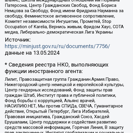
Патерсона, Центр Гражданских Свобод, Фонд Бориса
Немцова за Свободу, Фонд имени Фридриха Науманна за
свободу, Феминистское антивоенное сопротивление,
Комитет независимости Ингушетии, Прометей, Stop
Occupation of Karelia, Вернись живым, Фридом Хаус, СОТА
медиа, Либерально-демократическая Лига Украины
Источник:
https://minjust.gov.ru/ru/documents/7756/
данные на
13.05.2024
* Сведения реестра НКО, выполняющих
функции иностранного агента:
Лилит, Правозащитная группа Гражданин.Армия.Право,
Нижегородский центр немецкой и европейской культуры,
Центр гендерных исследований, Фонд защиты прав
граждан Штаб, Институт права и публичной политики,
Фонд борьбы с коррупцией, Альянс врачей,
НАСИЛИЮ.НЕТ, Мы против СПИДа, СВЕЧА, Гуманитарное
действие, Открытый Петербург, Лига Избирателей,
Правовая инициатива, Гражданский Союз, Хасдей
Ерушалаим, Центр поддержки и содействия развитию
средств массовой информации, Горячая Линия, В защиту
прав заключенных, Институт глобализации и социальных