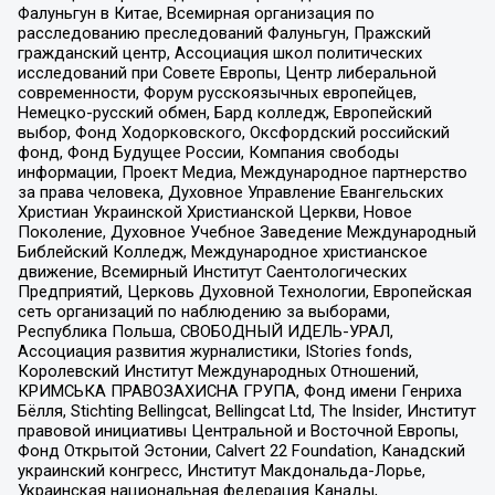
Фалуньгун в Китае, Всемирная организация по
расследованию преследований Фалуньгун, Пражский
гражданский центр, Ассоциация школ политических
исследований при Совете Европы, Центр либеральной
современности, Форум русскоязычных европейцев,
Немецко-русский обмен, Бард колледж, Европейский
выбор, Фонд Ходорковского, Оксфордский российский
фонд, Фонд Будущее России, Компания свободы
информации, Проект Медиа, Международное партнерство
за права человека, Духовное Управление Евангельских
Христиан Украинской Христианской Церкви, Новое
Поколение, Духовное Учебное Заведение Международный
Библейский Колледж, Международное христианское
движение, Всемирный Институт Саентологических
Предприятий, Церковь Духовной Технологии, Европейская
сеть организаций по наблюдению за выборами,
Республика Польша, СВОБОДНЫЙ ИДЕЛЬ-УРАЛ,
Ассоциация развития журналистики, IStories fonds,
Королевский Институт Международных Отношений,
КРИМСЬКА ПРАВОЗАХИСНА ГРУПА, Фонд имени Генриха
Бёлля, Stichting Bellingcat, Bellingcat Ltd, The Insider, Институт
правовой инициативы Центральной и Восточной Европы,
Фонд Открытой Эстонии, Calvert 22 Foundation, Канадский
украинский конгресс, Институт Макдональда-Лорье,
Украинская национальная федерация Канады,