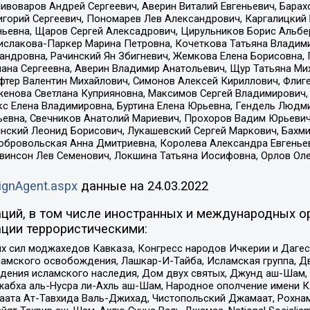
Пивоваров Андрей Сергеевич, Аверин Виталий Евгеньевич, Бара
горий Сергеевич, Пономарев Лев Александрович, Каргалицкий 
ньевна, Щаров Сергей Алексадрович, Цирульников Борис Альбер
ислакова-Паркер Марина Петровна, Кочеткова Татьяна Владими
сандровна, Рачинский Ян Збигневич, Жемкова Елена Борисовна,
лана Сергеевна, Аверин Владимир Анатольевич, Щур Татьяна М
фтер Валентин Михайлович, Симонов Алексей Кириллович, Флиг
женова Светлана Куприяновна, Максимов Сергей Владимирович, 
кс Елена Владимировна, Буртина Елена Юрьевна, Гендель Людм
евна, Свечников Анатолий Мариевич, Прохоров Вадим Юрьевич
инский Леонид Борисович, Лукашевский Сергей Маркович, Бахм
Добровольская Анна Дмитриевна, Королева Александра Евгенье
евинсон Лев Семенович, Локшина Татьяна Иосифовна, Орлов Ол
ignAgent.aspx
данные на
24.03.2022
ций, в том числе иностранных и международных ор
ции террористическими:
ил моджахедов Кавказа, Конгресс народов Ичкерии и Дагеста
ламского освобождения, Лашкар-И-Тайба, Исламская группа, Дв
ения исламского наследия, Дом двух святых, Джунд аш-Шам, 
жабха аль-Нусра ли-Ахль аш-Шам, Народное ополчение имени К.
ата Ат-Тавхида Валь-Джихад, Чистопольский Джамаат, Рохнам