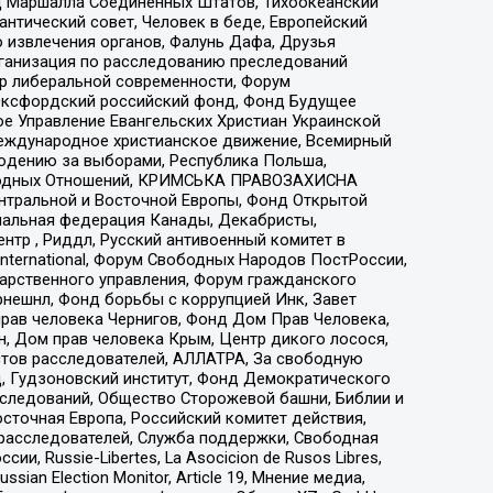
 Маршалла Соединенных Штатов, Тихоокеанский
нтический совет, Человек в беде, Европейский
 извлечения органов, Фалунь Дафа, Друзья
рганизация по расследованию преследований
тр либеральной современности, Форум
 Оксфордский российский фонд, Фонд Будущее
е Управление Евангельских Христиан Украинской
еждународное христианское движение, Всемирный
людению за выборами, Республика Польша,
народных Отношений, КРИМСЬКА ПРАВОЗАХИСНА
ы Центральной и Восточной Европы, Фонд Открытой
иональная федерация Канады, Декабристы,
тр , Риддл, Русский антивоенный комитет в
nternational, Форум Свободных Народов ПостРоссии,
дарственного управления, Форум гражданского
рнешнл, Фонд борьбы с коррупцией Инк, Завет
прав человека Чернигов, Фонд Дом Прав Человека,
н, Дом прав человека Крым, Центр дикого лосося,
стов расследователей, АЛЛАТРА, За свободную
д, Гудзоновский институт, Фонд Демократического
сследований, Общество Сторожевой башни, Библии и
сточная Европа, Российский комитет действия,
-расследователей, Служба поддержки, Свободная
 Russie-Libertes, La Asocicion de Rusos Libres,
an Election Monitor, Article 19, Мнение медиа,