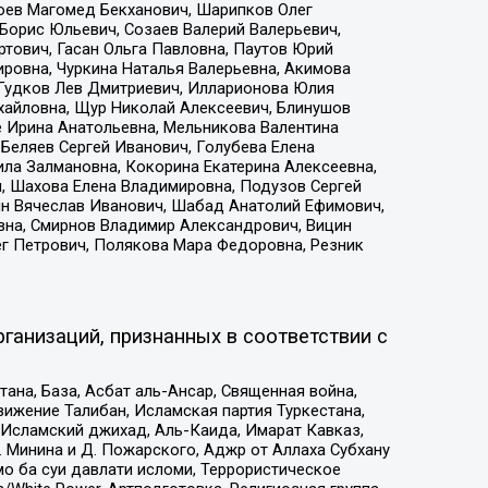
хоев Магомед Бекханович, Шарипков Олег
Борис Юльевич, Созаев Валерий Валерьевич,
тович, Гасан Ольга Павловна, Паутов Юрий
ровна, Чуркина Наталья Валерьевна, Акимова
 Гудков Лев Дмитриевич, Илларионова Юлия
ихайловна, Щур Николай Алексеевич, Блинушов
е Ирина Анатольевна, Мельникова Валентина
Беляев Сергей Иванович, Голубева Елена
ила Залмановна, Кокорина Екатерина Алексеевна,
, Шахова Елена Владимировна, Подузов Сергей
ин Вячеслав Иванович, Шабад Анатолий Ефимович,
вна, Смирнов Владимир Александрович, Вицин
ег Петрович, Полякова Мара Федоровна, Резник
ганизаций, признанных в соответствии с
на, База, Асбат аль-Ансар, Священная война,
ижение Талибан, Исламская партия Туркестана,
Исламский джихад, Аль-Каида, Имарат Кавказ,
 Минина и Д. Пожарского, Аджр от Аллаха Субхану
о ба суи давлати исломи, Террористическое