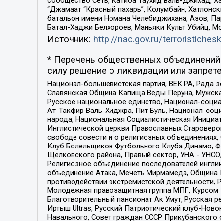
сообщество Сеть, Катиба Таухид валь-Джихад, Хай
“Джамаат “Красный пахарь”, Колумбайн, Хатлонск
батальон имени Номана Челебиджихана, Азов, Па
Батал-Хаджи Белхороев, Маньяки Культ Убийц, М
Источник:
http://nac.gov.ru/terroristichesk
* Перечень общественных объединений 
силу решение о ликвидации или запрете
Национал-большевистская партия, ВЕК РА, Рада 
Славянская Община Капища Веды Перуна, Мужская
Русское национальное единство, Национал-социа
Ат-Такфир Валь-Хиджра, Пит Буль, Национал-соц
народа, Национальная Социалистическая Инициат
Инглистической церкви Православных Староверов
свободе совести и о религиозных объединениях,
Клуб Болельщиков Футбольного Клуба Динамо, Фа
Щелковского района, Правый сектор, УНА - УНСО, У
Религиозное объединение последователей инглии
объединение Атака, Мечеть Мирмамеда, Община К
противодействии экстремистской деятельности, 
Молодежная правозащитная группа МПГ, Курсом П
Благотворительный пансионат Ак Умут, Русская ре
Иртыш Ultras, Русский Патриотический клуб-Нов
Навального, Совет граждан СССР Прикубанского 