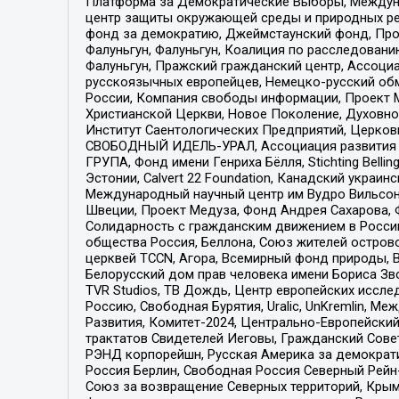
Платформа за Демократические Выборы, Междуна
центр защиты окружающей среды и природных ресу
фонд за демократию, Джеймстаунский фонд, Прож
Фалуньгун, Фалуньгун, Коалиция по расследован
Фалуньгун, Пражский гражданский центр, Ассоци
русскоязычных европейцев, Немецко-русский об
России, Компания свободы информации, Проект М
Христианской Церкви, Новое Поколение, Духовн
Институт Саентологических Предприятий, Церков
СВОБОДНЫЙ ИДЕЛЬ-УРАЛ, Ассоциация развития ж
ГРУПА, Фонд имени Генриха Бёлля, Stichting Bellin
Эстонии, Calvert 22 Foundation, Канадский укра
Международный научный центр им Вудро Вильсона
Швеции, Проект Медуза, Фонд Андрея Сахарова, Ф
Солидарность с гражданским движением в России 
общества Россия, Беллона, Союз жителей острово
церквей TCCN, Агора, Всемирный фонд природы, B
Белорусский дом прав человека имени Бориса Зво
TVR Studios, ТВ Дождь, Центр европейских иссл
Россию, Свободная Бурятия, Uralic, UnKremlin, 
Развития, Комитет-2024, Центрально-Европейски
трактатов Свидетелей Иеговы, Гражданский Совет
РЭНД корпорейшн, Русская Америка за демократи
Россия Берлин, Свободная Россия Северный Рейн-В
Союз за возвращение Северных территорий, Крымско