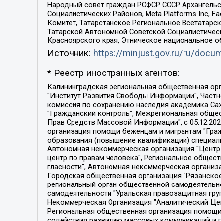
Народный совет граждан РСФСР СССР Архангельск
Социалистических Районов, Meta Platforms Inc, 
Комитет, Татарстанское Региональное Всетатар
Татарской Автономной Советской Социалистическ
Красноярского края, Этническое национальное о
Источник:
https://minjust.gov.ru/ru/doc
* Реестр иностранных агентов:
Калининградская региональная общественная организация "Экозащита!-Женсовет", Фонд содействия защите прав и свобод граждан "Общественный вердикт", Фонд "Институт Развития Свободы Информации", Частное учреждение "Информационное агентство МЕМО. РУ", Региональная общественная организация "Общественная комиссия по сохранению наследия академика Сахарова", Фонд поддержки свободы прессы, Санкт-Петербургская общественная правозащитная организация "Гражданский контроль", Межрегиональная общественная организация "Информационно-просветительский центр "Мемориал", Региональный Фонд "Центр Защиты Прав Средств Массовой Информации", с 05.12.2023 Фонд "Центр Защиты Прав Средств массовой информации", Региональная общественная благотворительная организация помощи беженцам и мигрантам "Гражданское содействие", Негосударственное образовательное учреждение дополнительного профессионального образования (повышение квалификации) специалистов "АКАДЕМИЯ ПО ПРАВАМ ЧЕЛОВЕКА", Свердловская региональная общественная организация "Сутяжник", Автономная некоммерческая организация "Центр независимых социологических исследований", Союз общественных объединений "Российский исследовательский центр по правам человека", Региональное общественное учреждение научно-информационный центр "МЕМОРИАЛ", Некоммерческая организация "Фонд защиты гласности", Автономная некоммерческая организация "Институт прав человека", Городская общественная организация "Екатеринбургское общество "МЕМОРИАЛ", Городская общественная организация "Рязанское историко-просветительское и правозащитное общество "Мемориал" (Рязанский Мемориал), Челябинский региональный орган общественной самодеятельности – женское общественное объединение "Женщины Евразии", Челябинский региональный орган общественной самодеятельности "Уральская правозащитная группа", Фонд содействия защите здоровья и социальной справедливости имени Андрея Рылькова, Автономная Некоммерческая Организация "Аналитический Центр Юрия Левады", Автономная некоммерческая организация социальной поддержки населения "Проект Апрель", Региональная общественная организация помощи женщинам и детям, находящимся в кризисной ситуации "Информационно-методический центр "Анна", Фонд содействия развитию массовых коммуникаций и правовому просвещению "Так-так-Так", Фонд содействия устойчивому развитию "Серебряная тайга", Свердловский региональный общественный фонд социальных проектов "Новое время", "Idel.Реалии", Кавказ.Реалии, Крым.Реалии, Телеканал Настоящее Время, Татаро-башкирская служба Радио Свобода (Azatliq Radiosi), Радио Свободная Европа/Радио Свобода (PCE/PC), "Сибирь.Реалии", "Фактограф", Благотворительный фонд помощи осужденным и их семьям, Автономная некоммерческая организация "Институт глобализации и социальных движений", Фонд "В защиту прав заключенных", Частное учреждение "Центр поддержки и содействия развитию средств массовой информации", Пензенский региональный общественный благотворительный фонд "Гражданский союз", "Север.Реалии", Некоммерческая организация Фонд "Правовая инициатива", 