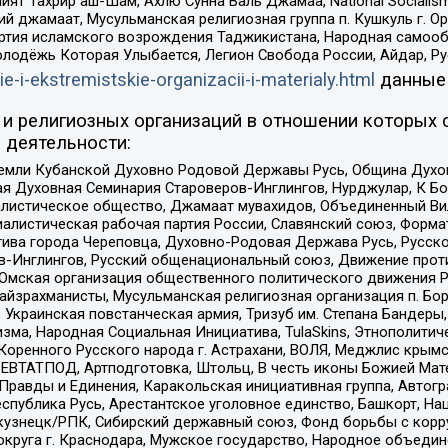
ят Тахрир аш-Шам, Ахлю Сунна Валь Джамаа, National Socialism
ий джамаат, Мусульманская религиозная группа п. Кушкуль г. 
ртия исламского возрождения Таджикистана, Народная самооб
олодёжь Которая Улыбается, Легион Свобода России, Айдар, Р
ie-i-ekstremistskie-organizacii-i-materialy.html
данные
и религиозных организаций в отношении которых 
 деятельности:
земли Кубанской Духовно Родовой Державы Русь, Община Духо
 Духовная Семинария Староверов-Инглингов, Нурджулар, К Бо
листическое общество, Джамаат мувахидов, Объединенный Вил
иалистическая рабочая партия России, Славянский союз, Форма
ива города Череповца, Духовно-Родовая Держава Русь, Русск
-Инглингов, Русский общенациональный союз, Движение против
 Омская организация общественного политического движения Р
йзрахманисты, Мусульманская религиозная организация п. Бо
краинская повстанческая армия, Тризуб им. Степана Бандеры, Бр
зма, Народная Социальная Инициатива, TulaSkins, Этнополитич
оренного Русского народа г. Астрахани, ВОЛЯ, Меджлис крымс
РЕВТАТПОД, Артподготовка, Штольц, В честь иконы Божией Мате
равды и Единения, Каракольская инициативная группа, Автогра
спублика Русь, Арестантское уголовное единство, Башкорт, Наци
окузнецк/РПК, Сибирский державный союз, Фонд борьбы с кор
округа г. Краснодара, Мужское государство, Народное объедин