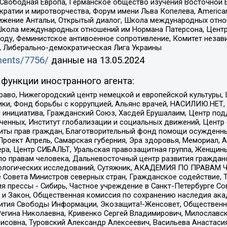
 Свободная Европа, Германское общество изучения Восточной 
и и миротворчества, Форум имени Льва Копелева, American Counci
ое движение Антальи, Открытый диалог, Школа международных отн
Школа международных отношений им Нормана Патерсона, Центр
ду, Феминистское антивоенное сопротивление, Комитет независ
а, Либерально-демократическая Лига Украины
uments/7756/
данные на
13.05.2024
функции иностранного агента:
раво, Нижегородский центр немецкой и европейской культуры,
тики, Фонд борьбы с коррупцией, Альянс врачей, НАСИЛИЮ.НЕТ,
я инициатива, Гражданский Союз, Хасдей Ерушалаим, Центр по
юченных, Институт глобализации и социальных движений, Цент
ты прав граждан, Благотворительный фонд помощи осужденным
а, Проект Апрель, Самарская губерния, Эра здоровья, Мемориал
ера, Центр СИБАЛЬТ, Уральская правозащитная группа, Женщины
по правам человека, Дальневосточный центр развития гражданс
ологических исследований, Сутяжник, АКАДЕМИЯ ПО ПРАВАМ Ч
е Совета Министров северных стран, Гражданское содействие,
я прессы - Сибирь, Частное учреждение в Санкт-Петербурге С
 и Закон, Общественная комиссия по сохранению наследия ак
звития Свободы Информации, Экозащита!-Женсовет, Общественн
Регина Николаевна, Кривенко Сергей Владимирович, Милославс
совна, Туровский Александр Алексеевич, Васильева Анастасия