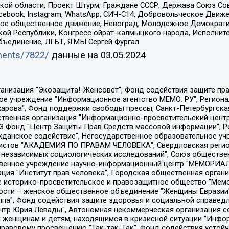
ой области, Проект Штурм, Граждане СССР, Держава Союз Сов
Facebook, Instagram, WhatsApp, СИЧ-С14, Добровольческое Движ
ское общественное движение, Невоград, Молодежное Демократ
ой Республики, Конгресс ойрат-калмыцкого народа, Исполнит
бъединение, ЛГБТ, Я.МЫ Сергей Фургал
uments/7822/
данные на
03.05.2024
Общество с ограниченной ответственностью "Радио Свободная Европа/Радио Свобода", Чешское информационное агентство "MEDIUM-ORIENT", Красноярская региональная общественная организация "Мы против СПИДа", Камалягин Денис Николаевич, Маркелов Сергей Евгеньевич, Пономарев Лев Александрович, Савицкая Людмила Алексеевна, Автономная некоммерческая организация "Центр по работе с проблемой насилия "НАСИЛИЮ.НЕТ", Межрегиональный профессиональный союз работников здравоохранения "Альянс врачей", Юридическое лицо, зарегистрированное в Латвийской Республике, SIA "Medusa Project" (регистрационный номер 40103797863, дата регистрации 10.06.2014), Некоммерческая организация "Фонд по борьбе с коррупцией", Автономная некоммерческая организация "Институт права и публичной политики", Баданин Роман Сергеевич, Гликин Максим Александрович, Железнова Мария Михайловна, Лукьянова Юлия Сергеевна, Маетная Елизавета Витальевна, Маняхин Петр Борисович, Чуракова Ольга Владимировна, Ярош Юлия Петровна, Юридическое лицо "The Insider SIA", зарегистрированное в Риге, Латвийская Республика (дата регистрации 26.06.2015), являющееся администратором доменного имени интернет-издания "The Insider SIA", https://theins.ru, Постернак Алексей Евгеньевич, Рубин Михаил Аркадьевич, Анин Роман Александрович, Юридическое лицо Istories fonds, зарегистрированное в Латвийской Республике (регистрационный номер 50008295751, дата регистрации 24.02.2020), Великовский Дмитрий Александрович, Долинина Ирина Николаевна, Мароховская Алеся Алексеевна, Шлейнов Роман Юрьевич, Шмагун Олеся Валентиновна, Общество с ограниченной ответственностью "Альтаир 2021", Общество с ограниченной ответственностью "Вега 2021", Общество с ограниченной ответственностью "Главный редактор 2021", Общество с ограниченной ответственностью "Ромашки монолит", Важенков Артем Валерьевич, Ивановская областная общественная организация "Центр гендерных исследований", Гурман Юрий Альбертович, Медиапроект "ОВД-Инфо", Егоров Владимир Владимирович, Жилинский Владимир Александрович, Общество с ограниченной ответственностью "ЗП", Иванова София Юрьевна, Карезина Инна Павловна, Кильтау Екатерина Викторовна, Петров Алексей Викторович, Пискунов Сергей Евгеньевич, Смирнов Сергей Сергеевич, Тихонов Михаил Сергеевич, Общество с ограниченной ответственностью "ЖУРНАЛИСТ-ИНОСТРАННЫЙ АГЕНТ", Арапова Галина Юрьевна, Вольтская Татьяна Анатольевна, Американская компания "Mason G.E.S. Anonymous Foundation" (США), являющаяся владельцем интернет-издания https://mnews.world/, Компания "Stichting Bellingcat", зарегистрированная в Нидерландах (дата регистрации 11.07.2018), Захаров Андрей Вячеславович, Клепиковская Екатерина Дмитриевна, Общество с ограниченной ответственностью "МЕМО", Перл Роман Александрович, Симонов Евгений Алексеевич, Соловьева Елена Анатольевна, Сотников Даниил Владимирович, Сурначева Елизавета Дмитриевна, Автономная некоммерческая организация по защите прав человека и информированию населения "Якутия – Наше Мнение", Общество с ограниченной ответственностью "Москоу диджитал медиа", с 26.01.2023 Общество с ограниченной ответственностью "Чайка Белые сады", Ветошкина Валерия Валерьевна, Заговора Максим Александрович, Межрегиональное общественное движение "Российская ЛГБТ - сеть", Оленичев Максим Владимирович, Павлов Иван Юрьевич, Скворцова Елена Сергеевна, Общество с ограниченной ответственностью "Как бы инагент", Кочетков Игорь Викторович, Общество с ограниченной ответственностью "Честные выборы", Еланчик Олег Александрович, Общество с ограниченной ответственностью "Нобелевский призыв", Гималова Регина Эмилевна, Григорьев Андрей Валерьевич, Григорьева Алина Александровна, Ассоциация по содействию защите прав призывников, альтернативнослужащих и военнослужащих "Правозащитная группа "Гражданин.Армия.Право", Хисамова Регина Фаритовна, Автономная некоммерческая организация по реализа