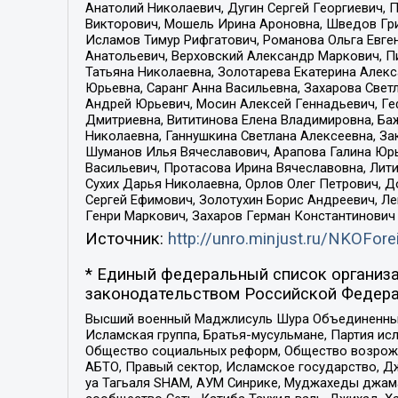
Анатолий Николаевич, Дугин Сергей Георгиевич, 
Викторович, Мошель Ирина Ароновна, Шведов Гри
Исламов Тимур Рифгатович, Романова Ольга Евге
Анатольевич, Верховский Александр Маркович, П
Татьяна Николаевна, Золотарева Екатерина Алек
Юрьевна, Саранг Анна Васильевна, Захарова Свет
Андрей Юрьевич, Мосин Алексей Геннадьевич, Ге
Дмитриевна, Вититинова Елена Владимировна, Ба
Николаевна, Ганнушкина Светлана Алексеевна, За
Шуманов Илья Вячеславович, Арапова Галина Юрь
Васильевич, Протасова Ирина Вячеславовна, Лит
Сухих Дарья Николаевна, Орлов Олег Петрович, 
Сергей Ефимович, Золотухин Борис Андреевич, Л
Генри Маркович, Захаров Герман Константинович
Источник:
http://unro.minjust.ru/NKOFore
* Единый федеральный список организа
законодательством Российской Федера
Высший военный Маджлисуль Шура Объединенных с
Исламская группа, Братья-мусульмане, Партия ис
Общество социальных реформ, Общество возрожд
АБТО, Правый сектор, Исламское государство, Д
уа Тагьаля SHAM, АУМ Синрике, Муджахеды джама