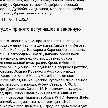
/White Power, Артподготовка, Религиозная группа
Оренбург, Крымско-татарский добровольческий
орона, Дуббайский джамаат, московская ячейка,
усский добровольческий корпус
 на
16.11.2023
судом принято вступившее в законную
вного Управления Асгардской Веси Беловодья,
годержавию, Таблиги Джамаат, Свидетели Иеговы,
айат Кабарды, Балкарии и Карачая, Союз славян,
т-18, Благородный Орден Дьявола, Армия воли
ое национальное единство, Древнерусской
 нелегальной иммиграции, Кровь и Честь, О
усское национальное единство, Северное Братство,
ровский, Община Коренного Русского народа
атство, Белый Крест, Misanthropic division,
еское объединение Русские, Русское национальное
котатарского народа, Рубеж Севера, ТОЙС, О
ри Державная, Сектор 16, Независимость, Фирма,
д Крю, Союз Славянских Сил Руси, Алля-Аят,
я и свобода, Нация и свобода, W.H.С., Фалунь Дафа,
рупцией, Фонд защиты прав граждан, Штабы
ение русского движения, Народное движение Адат,