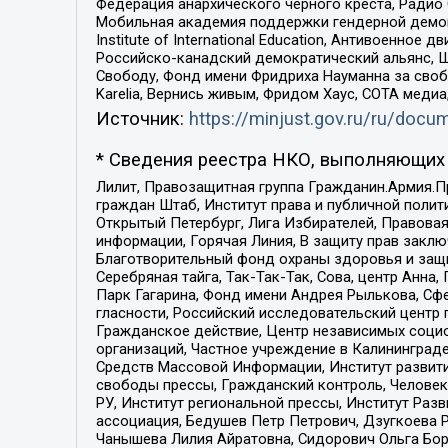
Федерация анархического черного креста, Радио
Мобильная академия поддержки гендерной демократи
Institute of International Education, Антивоенн
Российско-канадский демократический альянс, 
Свободу, Фонд имени Фридриха Науманна за свобо
Karelia, Вернись живым, Фридом Хаус, СОТА меди
Источник:
https://minjust.gov.ru/ru/doc
* Сведения реестра НКО, выполняющих 
Лилит, Правозащитная группа Гражданин.Армия.П
граждан Штаб, Институт права и публичной поли
Открытый Петербург, Лига Избирателей, Правова
информации, Горячая Линия, В защиту прав закл
Благотворительный фонд охраны здоровья и защи
Серебряная тайга, Так-Так-Так, Сова, центр Анн
Парк Гагарина, Фонд имени Андрея Рылькова, Сф
гласности, Российский исследовательский центр 
Гражданское действие, Центр независимых соци
организаций, Частное учреждение в Калининград
Средств Массовой Информации, Институт развити
свободы прессы, Гражданский контроль, Человек
РУ, Институт региональной прессы, Институт Ра
ассоциация, Бедушев Петр Петрович, Дзугкоева 
Чанышева Лилия Айратовна, Сидорович Ольга Бори