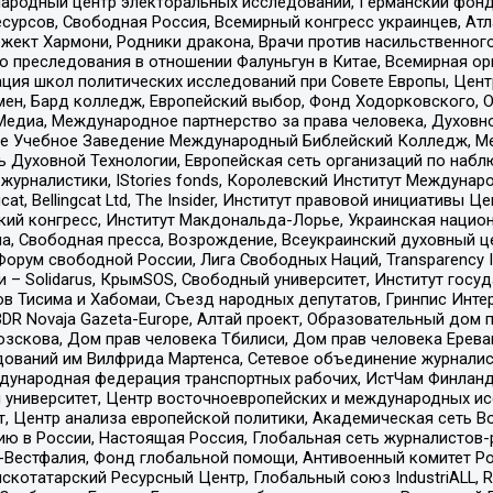
родный центр электоральных исследований, Германский фонд
рсов, Свободная Россия, Всемирный конгресс украинцев, Атла
ект Хармони, Родники дракона, Врачи против насильственного
ию преследования в отношении Фалуньгун в Китае, Всемирная о
ация школ политических исследований при Совете Европы, Цен
мен, Бард колледж, Европейский выбор, Фонд Ходорковского,
едиа, Международное партнерство за права человека, Духовно
ое Учебное Заведение Международный Библейский Колледж, М
ь Духовной Технологии, Европейская сеть организаций по наб
урналистики, IStories fonds, Королевский Институт Между
gcat, Bellingcat Ltd, The Insider, Институт правовой инициатив
инский конгресс, Институт Макдональда-Лорье, Украинская нац
, Свободная пресса, Возрождение, Всеукраинский духовный цен
орум свободной России, Лига Свободных Наций, Transparеncy I
– Solidarus, КрымSOS, Свободный университет, Институт госу
в Тисима и Хабомаи, Съезд народных депутатов, Гринпис Инте
DR Novaja Gazeta-Europe, Алтай проект, Образовательный дом 
зскова, Дом прав человека Тбилиси, Дом прав человека Ерева
едований им Вилфрида Мартенса, Сетевое объединение журнали
Международная федерация транспортных рабочих, ИстЧам Финлан
й университет, Центр восточноевропейских и международных и
, Центр анализа европейской политики, Академическая сеть Во
ю в России, Настоящая Россия, Глобальная сеть журналистов
естфалия, Фонд глобальной помощи, Антивоенный комитет России,
татарский Ресурсный Центр, Глобальный союз IndustriALL, Russi