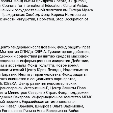
Европы, Фонд имени Фридриха Эберта, XZ gGmbH,
ls for International Education, Cultural Vistas,
ошений и государственной политики им Питера Мунка,
 Гражданских Свобод, Фонд Бориса Немцова за
имости Ингушетии, Прометей, Stop Occupation of
 Центр гендерных исследований, Фонд защиты прав
 Мы против СПИДа, СВЕЧА, Гуманитарное действие,
ддержки и содействия развитию средств массовой
р социально-информационных инициатив Действие,
 и их семьям, Фонд Тольятти, Новое время,
, Аналитический Центр Юрия Левады, Издательство
 Евразии, Институт прав человека, Фонд защиты
ких инициатив и социального партнерства,
ЕЛОВЕКА, Центр развития некоммерческих
 Трансперенси Интернешнл-Р, Центр Защиты Прав
овета Министров Северных Стран, Фонд поддержки
адемика Сахарова, Информационное агентство МЕМО.
ый вердикт, Евразийская антимонопольная
кий Павел Юрьевич, Шнырова Ольга Вадимовна,
 Евгеньевна, Ривина Анна Валерьевна, Бойко