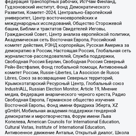
федерация транспортных рабочих, ИстЧам Финланд,
Гудзоновский институт, Фонд Демократического
Развития, Комитет-2024, Центрально-Европейский
университет, Центр восточноевропейских и
международных исследований, Общество Сторожевой
башни, Библии и трактатов Свидетелей Иеговы,
Гражданский Совет, Центр анализа европейской политики,
Академическая сеть Восточная Европа, Российский
комитет действия, РЭНД корпорейшн, Русская Америка за
демократию в России, Настоящая Россия, Глобальная сеть
журналистов-расследователей, Служба поддержки,
Свободная Россия Берлин, Свободная Россия Северный
Рейн-Вестфалия, Фонд глобальной помощи, Антивоенный
комитет России, Russie-Libertes, La Asocicion de Rusos
Libres, Союз за возвращение Северных территорий,
Крымскотатарский Ресурсный Центр, Глобальный союз
IndustriALL, Russian Election Monitor, Article 19, Мнение
медиа, Федерация анархического черного креста, Радио
Свободная Европа, Германское общество изучения
Восточной Европы, Фонд имени Фридриха Эберта, XZ
gGmbH, Мобильная академия поддержки гендерной
демократии и миротворчества, Форум имени Льва
Копелева, American Councils for International Education,
Cultural Vistas, Institute of International Education,
Антивоенное движение Антальи, Открытый диалог, Школа