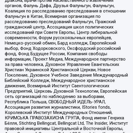
дракона, Врачи против насильственного извлечения
органов, Фалунь Дафа, Друзья Фалуньгун, Фалуньгун,
Коалиция по расследованию преследования в отношении
Фалуньгун в Китае, Всемирная организация по
расследованию преследований Фалуньгун, Пражский
гражданский центр, Ассоциация школ политических
исследований при Совете Европы, Центр либеральной
современности, Форум русскоязычных европейцев,
Немецко-русский обмен, Бард колледж, Европейский
выбор, Фонд Ходорковского, Оксфордский российский
фонд, Фонд Будущее России, Компания свободы
информации, Проект Медиа, Международное партнерство
за права человека, Духовное Управление Евангельских
Христиан Украинской Христианской Церкви, Новое
Поколение, Духовное Учебное Заведение Международный
Библейский Колледж, Международное христианское
движение, Всемирный Институт Саентологических
Предприятий, Церковь Духовной Технологии, Европейская
сеть организаций по наблюдению за выборами,
Республика Польша, СВОБОДНЫЙ ИДЕЛЬ-УРАЛ,
Ассоциация развития журналистики, IStories fonds,
Королевский Институт Международных Отношений,
КРИМСЬКА ПРАВОЗАХИСНА ГРУПА, Фонд имени Генриха
Бёлля, Stichting Bellingcat, Bellingcat Ltd, The Insider, Институт
правовой инициативы Центральной и Восточной Европы,