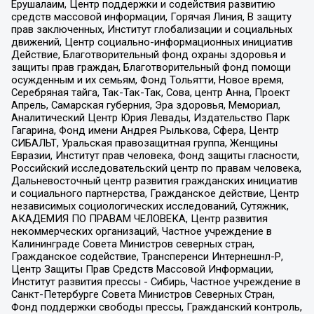
Ерушалаим, Центр поддержки и содействия развитию
средств массовой информации, Горячая Линия, В защиту
прав заключенных, Институт глобализации и социальных
движений, Центр социально-информационных инициатив
Действие, Благотворительный фонд охраны здоровья и
защиты прав граждан, Благотворительный фонд помощи
осужденным и их семьям, Фонд Тольятти, Новое время,
Серебряная тайга, Так-Так-Так, Сова, центр Анна, Проект
Апрель, Самарская губерния, Эра здоровья, Мемориал,
Аналитический Центр Юрия Левады, Издательство Парк
Гагарина, Фонд имени Андрея Рылькова, Сфера, Центр
СИБАЛЬТ, Уральская правозащитная группа, Женщины
Евразии, Институт прав человека, Фонд защиты гласности,
Российский исследовательский центр по правам человека,
Дальневосточный центр развития гражданских инициатив
и социального партнерства, Гражданское действие, Центр
независимых социологических исследований, Сутяжник,
АКАДЕМИЯ ПО ПРАВАМ ЧЕЛОВЕКА, Центр развития
некоммерческих организаций, Частное учреждение в
Калининграде Совета Министров северных стран,
Гражданское содействие, Трансперенси Интернешнл-Р,
Центр Защиты Прав Средств Массовой Информации,
Институт развития прессы - Сибирь, Частное учреждение в
Санкт-Петербурге Совета Министров Северных Стран,
Фонд поддержки свободы прессы, Гражданский контроль,