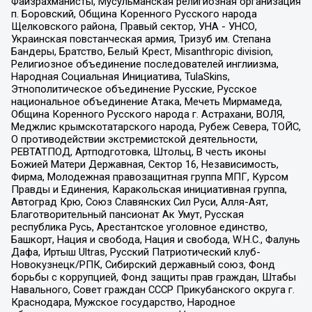
Файзрахманисты, Мусульманская религиозная организация
п. Боровский, Община Коренного Русского народа
Щелковского района, Правый сектор, УНА - УНСО,
Украинская повстанческая армия, Тризуб им. Степана
Бандеры, Братство, Белый Крест, Misanthropic division,
Религиозное объединение последователей инглиизма,
Народная Социальная Инициатива, TulaSkins,
Этнополитическое объединение Русские, Русское
национальное объединение Атака, Мечеть Мирмамеда,
Община Коренного Русского народа г. Астрахани, ВОЛЯ,
Меджлис крымскотатарского народа, Рубеж Севера, ТОЙС,
О противодействии экстремистской деятельности,
РЕВТАТПОД, Артподготовка, Штольц, В честь иконы
Божией Матери Державная, Сектор 16, Независимость,
Фирма, Молодежная правозащитная группа МПГ, Курсом
Правды и Единения, Каракольская инициативная группа,
Автоград Крю, Союз Славянских Сил Руси, Алля-Аят,
Благотворительный пансионат Ак Умут, Русская
республика Русь, Арестантское уголовное единство,
Башкорт, Нация и свобода, Нация и свобода, W.H.С., Фалунь
Дафа, Иртыш Ultras, Русский Патриотический клуб-
Новокузнецк/РПК, Сибирский державный союз, Фонд
борьбы с коррупцией, Фонд защиты прав граждан, Штабы
Навального, Совет граждан СССР Прикубанского округа г.
Краснодара, Мужское государство, Народное