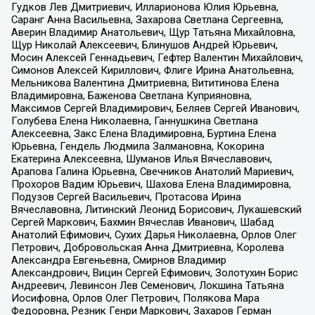
Гудков Лев Дмитриевич, Илларионова Юлия Юрьевна,
Саранг Анна Васильевна, Захарова Светлана Сергеевна,
Аверин Владимир Анатольевич, Щур Татьяна Михайловна,
Щур Николай Алексеевич, Блинушов Андрей Юрьевич,
Мосин Алексей Геннадьевич, Гефтер Валентин Михайлович,
Симонов Алексей Кириллович, Флиге Ирина Анатольевна,
Мельникова Валентина Дмитриевна, Вититинова Елена
Владимировна, Баженова Светлана Куприяновна,
Максимов Сергей Владимирович, Беляев Сергей Иванович,
Голубева Елена Николаевна, Ганнушкина Светлана
Алексеевна, Закс Елена Владимировна, Буртина Елена
Юрьевна, Гендель Людмила Залмановна, Кокорина
Екатерина Алексеевна, Шуманов Илья Вячеславович,
Арапова Галина Юрьевна, Свечников Анатолий Мариевич,
Прохоров Вадим Юрьевич, Шахова Елена Владимировна,
Подузов Сергей Васильевич, Протасова Ирина
Вячеславовна, Литинский Леонид Борисович, Лукашевский
Сергей Маркович, Бахмин Вячеслав Иванович, Шабад
Анатолий Ефимович, Сухих Дарья Николаевна, Орлов Олег
Петрович, Добровольская Анна Дмитриевна, Королева
Александра Евгеньевна, Смирнов Владимир
Александрович, Вицин Сергей Ефимович, Золотухин Борис
Андреевич, Левинсон Лев Семенович, Локшина Татьяна
Иосифовна, Орлов Олег Петрович, Полякова Мара
Федоровна, Резник Генри Маркович, Захаров Герман