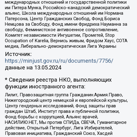
международных отношений и государственной политики
им Питера Мунка, Российско-канадский демократический
альянс, Школа международных отношений им Нормана
Патерсона, Центр Гражданских Свобод, Фонд Бориса
Немцова за Свободу, Фонд имени Фридриха Науманна за
свободу, Феминистское антивоенное сопротивление,
Комитет независимости Ингушетии, Прометей, Stop
Occupation of Karelia, Вернись живым, Фридом Хаус, СОТА
медиа, Либерально-демократическая Лига Украины
Источник:
https://minjust.gov.ru/ru/documents/7756/
данные на
13.05.2024
* Сведения реестра НКО, выполняющих
функции иностранного агента:
Лилит, Правозащитная группа Гражданин.Армия.Право,
Нижегородский центр немецкой и европейской культуры,
Центр гендерных исследований, Фонд защиты прав
граждан Штаб, Институт права и публичной политики,
Фонд борьбы с коррупцией, Альянс врачей,
НАСИЛИЮ.НЕТ, Мы против СПИДа, СВЕЧА, Гуманитарное
действие, Открытый Петербург, Лига Избирателей,
Правовая инициатива, Гражданский Союз, Хасдей