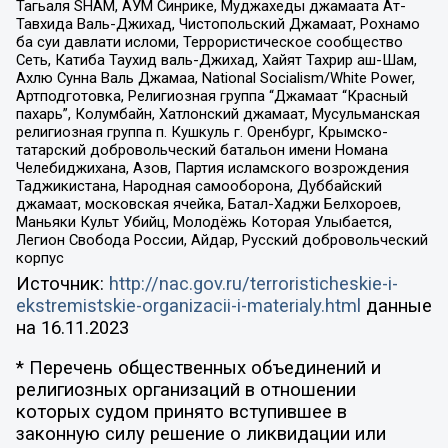
Тагьаля SHAM, АУМ Синрике, Муджахеды джамаата Ат-
Тавхида Валь-Джихад, Чистопольский Джамаат, Рохнамо
ба суи давлати исломи, Террористическое сообщество
Сеть, Катиба Таухид валь-Джихад, Хайят Тахрир аш-Шам,
Ахлю Сунна Валь Джамаа, National Socialism/White Power,
Артподготовка, Религиозная группа “Джамаат “Красный
пахарь”, Колумбайн, Хатлонский джамаат, Мусульманская
религиозная группа п. Кушкуль г. Оренбург, Крымско-
татарский добровольческий батальон имени Номана
Челебиджихана, Азов, Партия исламского возрождения
Таджикистана, Народная самооборона, Дуббайский
джамаат, московская ячейка, Батал-Хаджи Белхороев,
Маньяки Культ Убийц, Молодёжь Которая Улыбается,
Легион Свобода России, Айдар, Русский добровольческий
корпус
Источник:
http://nac.gov.ru/terroristicheskie-i-
ekstremistskie-organizacii-i-materialy.html
данные
на
16.11.2023
* Перечень общественных объединений и
религиозных организаций в отношении
которых судом принято вступившее в
законную силу решение о ликвидации или