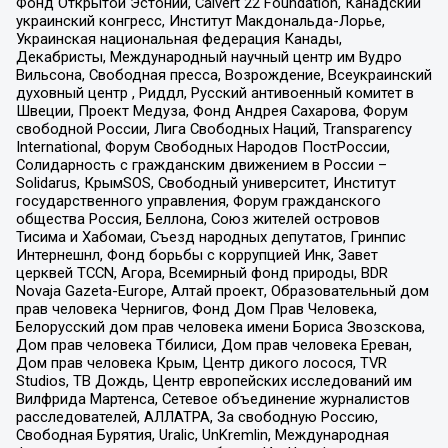
Фонд Открытой Эстонии, Calvert 22 Foundation, Канадский
украинский конгресс, Институт Макдональда-Лорье,
Украинская национальная федерация Канады,
Декабристы, Международный научный центр им Вудро
Вильсона, Свободная пресса, Возрождение, Всеукраинский
духовный центр , Риддл, Русский антивоенный комитет в
Швеции, Проект Медуза, Фонд Андрея Сахарова, Форум
свободной России, Лига Свободных Наций, Transparеncy
International, Форум Свободных Народов ПостРоссии,
Солидарность с гражданским движением в России –
Solidarus, КрымSOS, Свободный университет, Институт
государственного управления, Форум гражданского
общества Россия, Беллона, Союз жителей островов
Тисима и Хабомаи, Съезд народных депутатов, Гринпис
Интернешнл, Фонд борьбы с коррупцией Инк, Завет
церквей TCCN, Агора, Всемирный фонд природы, BDR
Novaja Gazeta-Europe, Алтай проект, Образовательный дом
прав человека Чернигов, Фонд Дом Прав Человека,
Белорусский дом прав человека имени Бориса Звозскова,
Дом прав человека Тбилиси, Дом прав человека Ереван,
Дом прав человека Крым, Центр дикого лосося, TVR
Studios, ТВ Дождь, Центр европейских исследований им
Вилфрида Мартенса, Сетевое объединение журналистов
расследователей, АЛЛАТРА, За свободную Россию,
Свободная Бурятия, Uralic, UnKremlin, Международная