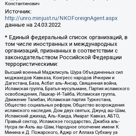
Константинович
Источник:
http://unro.minjust.ru/NKOForeignAgent.aspx
данные на
24.03.2022
* Единый федеральный список организаций, в
том числе иностранных и международных
организаций, признанных в соответствии с
законодательством Российской Федерации
террористическими:
Высший военный Маджлисуль Шура Объединенных сил
моджахедов Кавказа, Конгресс народов Ичкерии и
Дагестана, База, Асбат аль-Ансар, Священная война,
Исламская группа, Братья-мусульмане, Партия исламского
освобождения, Лашкар-И-Тайба, Исламская группа,
Движение Талибан, Исламская партия Туркестана,
Общество социальных реформ, Общество возрождения
исламского наследия, Дом двух святых, Джунд аш-Шам,
Исламский джихад, Аль-Каида, Имарат Кавказ, АБТО,
Правый сектор, Исламское государство, Джабха аль-
Нусра ли-Ахль аш-Шам, Народное ополчение имени К.
Минина и Д. Пожарского, Аджр от Аллаха Субхану уа