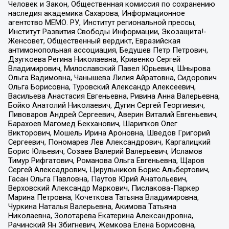
Человек и Закон, Общественная комиссия по сохранению
наследия академика Сахарова, Информационное
агентство МЕМО. РУ, Институт региональной прессы,
Институт Развития Свободы Информации, Экозащита!-
Женсовет, Общественный вердикт, Евразийская
антимонопольная ассоциация, Бедушев Петр Петрович,
Дзугкоева Регина Николаевна, Кривенко Сергей
Владимирович, Милославский Павел Юрьевич, Шнырова
Ольга Вадимовна, Чанышева Лилия Айратовна, Сидорович
Ольга Борисовна, Туровский Александр Алексеевич,
Васильева Анастасия Евгеньевна, Ривина Анна Валерьевна,
Бойко Анатолий Николаевич, Дугин Сергей Георгиевич,
Пивоваров Андрей Сергеевич, Аверин Виталий Евгеньевич,
Барахоев Магомед Бекханович, Шарипков Олег
Викторович, Мошель Ирина Ароновна, Шведов Григорий
Сергеевич, Пономарев Лев Александрович, Каргалицкий
Борис Юльевич, Созаев Валерий Валерьевич, Исламов
Тимур Рифгатович, Романова Ольга Евгеньевна, Щаров
Сергей Алексадрович, Цирульников Борис Альбертович,
Гасан Ольга Павловна, Паутов Юрий Анатольевич,
Верховский Александр Маркович, Пислакова-Паркер
Марина Петровна, Кочеткова Татьяна Владимировна,
Чуркина Наталья Валерьевна, Акимова Татьяна
Николаевна, Золотарева Екатерина Александровна,
Рачинский Ян Збигневич, Жемкова Елена Борисовна,