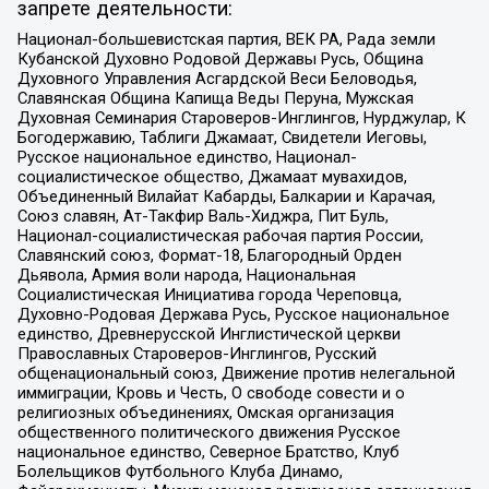
запрете деятельности:
Национал-большевистская партия, ВЕК РА, Рада земли
Кубанской Духовно Родовой Державы Русь, Община
Духовного Управления Асгардской Веси Беловодья,
Славянская Община Капища Веды Перуна, Мужская
Духовная Семинария Староверов-Инглингов, Нурджулар, К
Богодержавию, Таблиги Джамаат, Свидетели Иеговы,
Русское национальное единство, Национал-
социалистическое общество, Джамаат мувахидов,
Объединенный Вилайат Кабарды, Балкарии и Карачая,
Союз славян, Ат-Такфир Валь-Хиджра, Пит Буль,
Национал-социалистическая рабочая партия России,
Славянский союз, Формат-18, Благородный Орден
Дьявола, Армия воли народа, Национальная
Социалистическая Инициатива города Череповца,
Духовно-Родовая Держава Русь, Русское национальное
единство, Древнерусской Инглистической церкви
Православных Староверов-Инглингов, Русский
общенациональный союз, Движение против нелегальной
иммиграции, Кровь и Честь, О свободе совести и о
религиозных объединениях, Омская организация
общественного политического движения Русское
национальное единство, Северное Братство, Клуб
Болельщиков Футбольного Клуба Динамо,