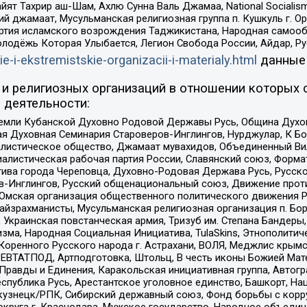
ят Тахрир аш-Шам, Ахлю Сунна Валь Джамаа, National Socialism
ий джамаат, Мусульманская религиозная группа п. Кушкуль г. 
ртия исламского возрождения Таджикистана, Народная самооб
олодёжь Которая Улыбается, Легион Свобода России, Айдар, Р
ie-i-ekstremistskie-organizacii-i-materialy.html
данные
и религиозных организаций в отношении которых 
 деятельности:
земли Кубанской Духовно Родовой Державы Русь, Община Духо
 Духовная Семинария Староверов-Инглингов, Нурджулар, К Бо
листическое общество, Джамаат мувахидов, Объединенный Вил
иалистическая рабочая партия России, Славянский союз, Форма
ива города Череповца, Духовно-Родовая Держава Русь, Русск
-Инглингов, Русский общенациональный союз, Движение против
 Омская организация общественного политического движения Р
йзрахманисты, Мусульманская религиозная организация п. Бо
краинская повстанческая армия, Тризуб им. Степана Бандеры, Бр
зма, Народная Социальная Инициатива, TulaSkins, Этнополитич
оренного Русского народа г. Астрахани, ВОЛЯ, Меджлис крымс
РЕВТАТПОД, Артподготовка, Штольц, В честь иконы Божией Мате
равды и Единения, Каракольская инициативная группа, Автогра
спублика Русь, Арестантское уголовное единство, Башкорт, Наци
окузнецк/РПК, Сибирский державный союз, Фонд борьбы с кор