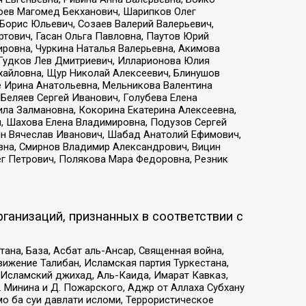
хоев Магомед Бекханович, Шарипков Олег
Борис Юльевич, Созаев Валерий Валерьевич,
тович, Гасан Ольга Павловна, Паутов Юрий
ровна, Чуркина Наталья Валерьевна, Акимова
 Гудков Лев Дмитриевич, Илларионова Юлия
ихайловна, Щур Николай Алексеевич, Блинушов
е Ирина Анатольевна, Мельникова Валентина
Беляев Сергей Иванович, Голубева Елена
ила Залмановна, Кокорина Екатерина Алексеевна,
, Шахова Елена Владимировна, Подузов Сергей
ин Вячеслав Иванович, Шабад Анатолий Ефимович,
вна, Смирнов Владимир Александрович, Вицин
ег Петрович, Полякова Мара Федоровна, Резник
ганизаций, признанных в соответствии с
на, База, Асбат аль-Ансар, Священная война,
ижение Талибан, Исламская партия Туркестана,
Исламский джихад, Аль-Каида, Имарат Кавказ,
 Минина и Д. Пожарского, Аджр от Аллаха Субхану
о ба суи давлати исломи, Террористическое