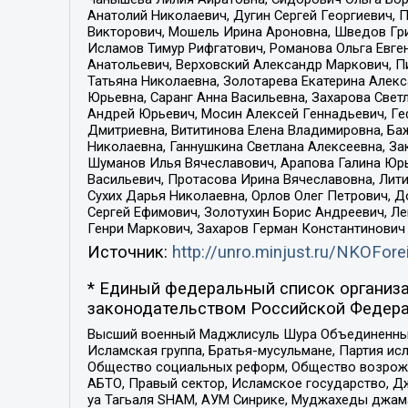
Анатолий Николаевич, Дугин Сергей Георгиевич, 
Викторович, Мошель Ирина Ароновна, Шведов Гри
Исламов Тимур Рифгатович, Романова Ольга Евге
Анатольевич, Верховский Александр Маркович, П
Татьяна Николаевна, Золотарева Екатерина Алек
Юрьевна, Саранг Анна Васильевна, Захарова Свет
Андрей Юрьевич, Мосин Алексей Геннадьевич, Ге
Дмитриевна, Вититинова Елена Владимировна, Ба
Николаевна, Ганнушкина Светлана Алексеевна, За
Шуманов Илья Вячеславович, Арапова Галина Юрь
Васильевич, Протасова Ирина Вячеславовна, Лит
Сухих Дарья Николаевна, Орлов Олег Петрович, 
Сергей Ефимович, Золотухин Борис Андреевич, Л
Генри Маркович, Захаров Герман Константинович
Источник:
http://unro.minjust.ru/NKOFore
* Единый федеральный список организа
законодательством Российской Федера
Высший военный Маджлисуль Шура Объединенных с
Исламская группа, Братья-мусульмане, Партия ис
Общество социальных реформ, Общество возрожд
АБТО, Правый сектор, Исламское государство, Д
уа Тагьаля SHAM, АУМ Синрике, Муджахеды джама