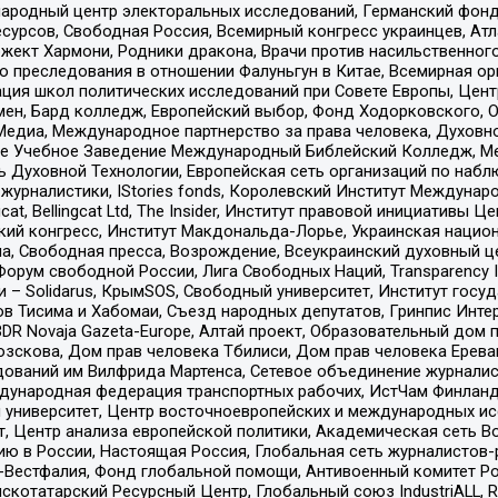
родный центр электоральных исследований, Германский фонд
рсов, Свободная Россия, Всемирный конгресс украинцев, Атла
ект Хармони, Родники дракона, Врачи против насильственного
ию преследования в отношении Фалуньгун в Китае, Всемирная о
ация школ политических исследований при Совете Европы, Цен
мен, Бард колледж, Европейский выбор, Фонд Ходорковского,
едиа, Международное партнерство за права человека, Духовно
ое Учебное Заведение Международный Библейский Колледж, М
ь Духовной Технологии, Европейская сеть организаций по наб
урналистики, IStories fonds, Королевский Институт Между
gcat, Bellingcat Ltd, The Insider, Институт правовой инициатив
инский конгресс, Институт Макдональда-Лорье, Украинская нац
, Свободная пресса, Возрождение, Всеукраинский духовный цен
орум свободной России, Лига Свободных Наций, Transparеncy I
– Solidarus, КрымSOS, Свободный университет, Институт госу
в Тисима и Хабомаи, Съезд народных депутатов, Гринпис Инте
DR Novaja Gazeta-Europe, Алтай проект, Образовательный дом 
зскова, Дом прав человека Тбилиси, Дом прав человека Ерева
едований им Вилфрида Мартенса, Сетевое объединение журнали
Международная федерация транспортных рабочих, ИстЧам Финлан
й университет, Центр восточноевропейских и международных и
, Центр анализа европейской политики, Академическая сеть Во
ю в России, Настоящая Россия, Глобальная сеть журналистов
естфалия, Фонд глобальной помощи, Антивоенный комитет России,
татарский Ресурсный Центр, Глобальный союз IndustriALL, Russi