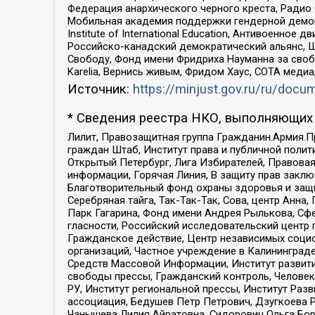
Федерация анархического черного креста, Радио
Мобильная академия поддержки гендерной демократи
Institute of International Education, Антивоенн
Российско-канадский демократический альянс, 
Свободу, Фонд имени Фридриха Науманна за свобо
Karelia, Вернись живым, Фридом Хаус, СОТА меди
Источник:
https://minjust.gov.ru/ru/doc
* Сведения реестра НКО, выполняющих 
Лилит, Правозащитная группа Гражданин.Армия.П
граждан Штаб, Институт права и публичной поли
Открытый Петербург, Лига Избирателей, Правова
информации, Горячая Линия, В защиту прав закл
Благотворительный фонд охраны здоровья и защи
Серебряная тайга, Так-Так-Так, Сова, центр Анн
Парк Гагарина, Фонд имени Андрея Рылькова, Сф
гласности, Российский исследовательский центр 
Гражданское действие, Центр независимых соци
организаций, Частное учреждение в Калининград
Средств Массовой Информации, Институт развити
свободы прессы, Гражданский контроль, Человек
РУ, Институт региональной прессы, Институт Ра
ассоциация, Бедушев Петр Петрович, Дзугкоева 
Чанышева Лилия Айратовна, Сидорович Ольга Бори