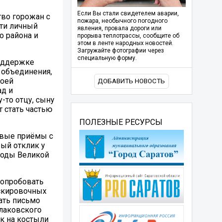
Если Вы стали свидетелем аварии,
тво горожан с
пожара, необычного погодного
ти личный
явления, провала дороги или
о района и
прорыва теплотрассы, сообщите об
этом в ленте народных новостей.
Загружайте фотографии через
специальную форму.
оддержке
 объединения,
воей
ДОБАВИТЬ НОВОСТЬ
ад и
-то отцу, сыну
 стать частью
ПОЛЕЗНЫЕ РЕСУРСЫ
евые приёмы с
ый отклик у
годы Великой
попробовать
аскировочных
ать письмо
лаковского
ок на костыли