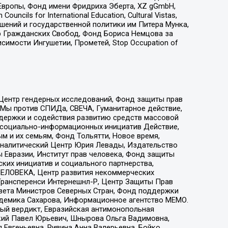
Европы, Фонд имени Фридриха Эберта, XZ gGmbH,
ls for International Education, Cultural Vistas,
ошений и государственной политики им Питера Мунка,
 Гражданских Свобод, Фонд Бориса Немцова за
имости Ингушетии, Прометей, Stop Occupation of
 Центр гендерных исследований, Фонд защиты прав
 Мы против СПИДа, СВЕЧА, Гуманитарное действие,
ддержки и содействия развитию средств массовой
р социально-информационных инициатив Действие,
 и их семьям, Фонд Тольятти, Новое время,
, Аналитический Центр Юрия Левады, Издательство
 Евразии, Институт прав человека, Фонд защиты
ких инициатив и социального партнерства,
ЕЛОВЕКА, Центр развития некоммерческих
 Трансперенси Интернешнл-Р, Центр Защиты Прав
овета Министров Северных Стран, Фонд поддержки
адемика Сахарова, Информационное агентство МЕМО.
ый вердикт, Евразийская антимонопольная
кий Павел Юрьевич, Шнырова Ольга Вадимовна,
 Евгеньевна, Ривина Анна Валерьевна, Бойко