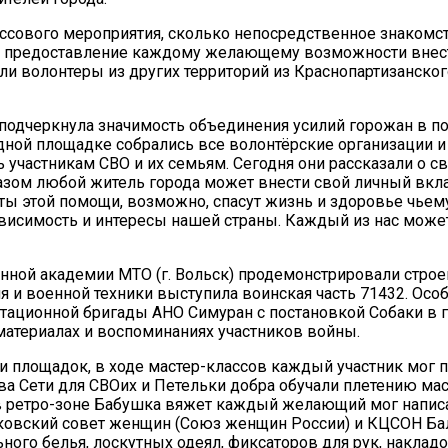
ссового мероприятия, сколько непосредственное знакомс
и предоставление каждому желающему возможности внес
ли волонтеры из других территорий из Краснопартизанског
одчеркнула значимость объединения усилий горожан в п
дной площадке собрались все волонтёрские организации и
частникам СВО и их семьям. Сегодня они рассказали о с
разом любой житель города может внести свой личный вкл
ты этой помощи, возможно, спасут жизнь и здоровье чьему
ависимость и интересы нашей страны. Каждый из нас может
нной академии МТО (г. Вольск) продемонстрировали стро
 и военной техники выступила воинская часть 71432. Особ
тационной бригады АНО Симуран с постановкой Собаки в 
материалах и воспоминаниях участников войны.
и площадок, в ходе мастер-классов каждый участник мог 
ва Сети для СВОих и Петельки добра обучали плетению м
 в ретро-зоне Бабушка вяжет каждый желающий мог напис
ковский совет женщин (Союз женщин России) и КЦСОН Ба
ного белья, лоскутных одеял, фиксаторов для рук, наклад