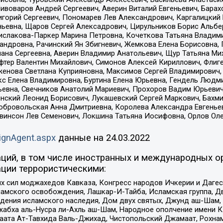
Пивоваров Андрей Сергеевич, Аверин Виталий Евгеньевич, Бара
горий Сергеевич, Пономарев Лев Александрович, Каргалицкий 
ньевна, Щаров Сергей Алексадрович, Цирульников Борис Альбер
ислакова-Паркер Марина Петровна, Кочеткова Татьяна Владими
сандровна, Рачинский Ян Збигневич, Жемкова Елена Борисовна,
лана Сергеевна, Аверин Владимир Анатольевич, Щур Татьяна М
фтер Валентин Михайлович, Симонов Алексей Кириллович, Флиг
женова Светлана Куприяновна, Максимов Сергей Владимирович, 
кс Елена Владимировна, Буртина Елена Юрьевна, Гендель Людм
евна, Свечников Анатолий Мариевич, Прохоров Вадим Юрьевич
инский Леонид Борисович, Лукашевский Сергей Маркович, Бахм
Добровольская Анна Дмитриевна, Королева Александра Евгенье
евинсон Лев Семенович, Локшина Татьяна Иосифовна, Орлов Ол
ignAgent.aspx
данные на
24.03.2022
ций, в том числе иностранных и международных ор
ции террористическими:
ил моджахедов Кавказа, Конгресс народов Ичкерии и Дагеста
ламского освобождения, Лашкар-И-Тайба, Исламская группа, Дв
ения исламского наследия, Дом двух святых, Джунд аш-Шам, 
жабха аль-Нусра ли-Ахль аш-Шам, Народное ополчение имени К.
ата Ат-Тавхида Валь-Джихад, Чистопольский Джамаат, Рохнам