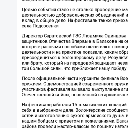
Целью события стало не столько проведение ма
деятельностью добровольческих объединений 
вклад в общее дело. На фестиваль также приеха
села Подсосенки.
Директор Саратовской ГЭС Людмила Одинцова п
защитников Отечества:Впервые в Балакове на о
которые разными способами оказывают помощь у
деятельности и на практике показали, каким об
присоединиться к волонтёрскому делу. Результа
или брату, который на передовой защищает нез
той большой силы, что приближает нашу победу.
После официальной части курсанты филиала Вое
оружием. С демонстрацией современного оружия
участников фестиваля вызвало выступление аги
Отечественной войны, основанной на архивных 
На фестивалеработали 15 тематических локаций 
себя в выбранном деле. Волонтёрские сообщест
сетей и изготовлению сухого армейского душа,
нашим бойцам с приветом и пожеланиями. Бала
района провели мастер-классы по пошиву натель