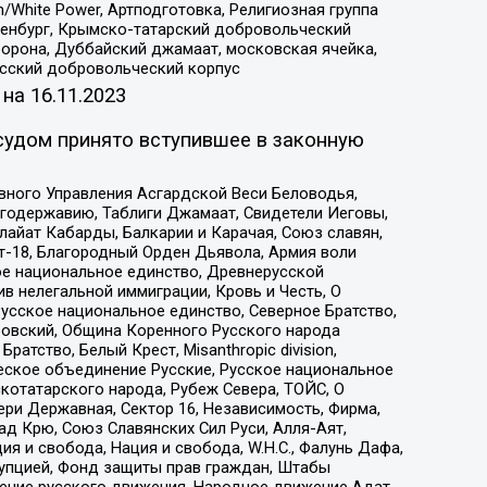
/White Power, Артподготовка, Религиозная группа
Оренбург, Крымско-татарский добровольческий
орона, Дуббайский джамаат, московская ячейка,
усский добровольческий корпус
 на
16.11.2023
судом принято вступившее в законную
вного Управления Асгардской Веси Беловодья,
годержавию, Таблиги Джамаат, Свидетели Иеговы,
айат Кабарды, Балкарии и Карачая, Союз славян,
т-18, Благородный Орден Дьявола, Армия воли
ое национальное единство, Древнерусской
 нелегальной иммиграции, Кровь и Честь, О
усское национальное единство, Северное Братство,
ровский, Община Коренного Русского народа
атство, Белый Крест, Misanthropic division,
еское объединение Русские, Русское национальное
котатарского народа, Рубеж Севера, ТОЙС, О
ри Державная, Сектор 16, Независимость, Фирма,
д Крю, Союз Славянских Сил Руси, Алля-Аят,
я и свобода, Нация и свобода, W.H.С., Фалунь Дафа,
рупцией, Фонд защиты прав граждан, Штабы