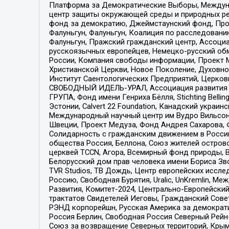
Платформа за Демократические Выборы, Междуна
центр защиты окружающей среды и природных ресу
фонд за демократию, Джеймстаунский фонд, Прож
Фалуньгун, Фалуньгун, Коалиция по расследован
Фалуньгун, Пражский гражданский центр, Ассоци
русскоязычных европейцев, Немецко-русский об
России, Компания свободы информации, Проект М
Христианской Церкви, Новое Поколение, Духовн
Институт Саентологических Предприятий, Церков
СВОБОДНЫЙ ИДЕЛЬ-УРАЛ, Ассоциация развития ж
ГРУПА, Фонд имени Генриха Бёлля, Stichting Bellin
Эстонии, Calvert 22 Foundation, Канадский укра
Международный научный центр им Вудро Вильсона
Швеции, Проект Медуза, Фонд Андрея Сахарова, Ф
Солидарность с гражданским движением в России 
общества Россия, Беллона, Союз жителей острово
церквей TCCN, Агора, Всемирный фонд природы, B
Белорусский дом прав человека имени Бориса Зво
TVR Studios, ТВ Дождь, Центр европейских иссл
Россию, Свободная Бурятия, Uralic, UnKremlin, 
Развития, Комитет-2024, Центрально-Европейски
трактатов Свидетелей Иеговы, Гражданский Совет
РЭНД корпорейшн, Русская Америка за демократи
Россия Берлин, Свободная Россия Северный Рейн-В
Союз за возвращение Северных территорий, Крымско