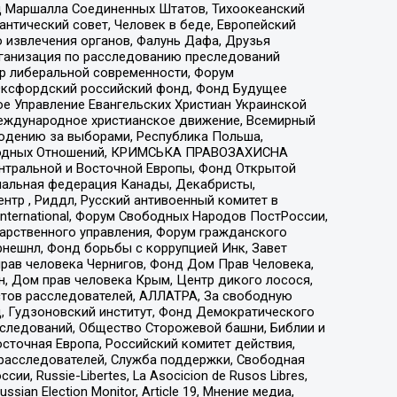
 Маршалла Соединенных Штатов, Тихоокеанский
нтический совет, Человек в беде, Европейский
 извлечения органов, Фалунь Дафа, Друзья
рганизация по расследованию преследований
тр либеральной современности, Форум
 Оксфордский российский фонд, Фонд Будущее
е Управление Евангельских Христиан Украинской
еждународное христианское движение, Всемирный
людению за выборами, Республика Польша,
народных Отношений, КРИМСЬКА ПРАВОЗАХИСНА
ы Центральной и Восточной Европы, Фонд Открытой
иональная федерация Канады, Декабристы,
тр , Риддл, Русский антивоенный комитет в
nternational, Форум Свободных Народов ПостРоссии,
дарственного управления, Форум гражданского
рнешнл, Фонд борьбы с коррупцией Инк, Завет
прав человека Чернигов, Фонд Дом Прав Человека,
н, Дом прав человека Крым, Центр дикого лосося,
стов расследователей, АЛЛАТРА, За свободную
д, Гудзоновский институт, Фонд Демократического
сследований, Общество Сторожевой башни, Библии и
сточная Европа, Российский комитет действия,
-расследователей, Служба поддержки, Свободная
 Russie-Libertes, La Asocicion de Rusos Libres,
an Election Monitor, Article 19, Мнение медиа,