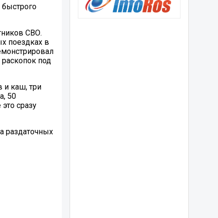
 быстрого
тников СВО.
х поездках в
емонстрировал
 раскопок под
 и каш, три
, 50
 это сразу
а раздаточных