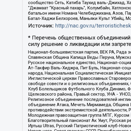
сообщество Сеть, Катиба Таухид валь-Джихад, Хай
“Джамаат “Красный пахарь”, Колумбайн, Хатлонск
батальон имени Номана Челебиджихана, Азов, Па
Батал-Хаджи Белхороев, Маньяки Культ Убийц, М
Источник:
http://nac.gov.ru/terroristichesk
* Перечень общественных объединений 
силу решение о ликвидации или запрете
Национал-большевистская партия, ВЕК РА, Рада 
Славянская Община Капища Веды Перуна, Мужская
Русское национальное единство, Национал-социа
Ат-Такфир Валь-Хиджра, Пит Буль, Национал-соц
народа, Национальная Социалистическая Инициат
Инглистической церкви Православных Староверов
свободе совести и о религиозных объединениях,
Клуб Болельщиков Футбольного Клуба Динамо, Фа
Щелковского района, Правый сектор, УНА - УНСО, У
Религиозное объединение последователей инглии
объединение Атака, Мечеть Мирмамеда, Община К
противодействии экстремистской деятельности, 
Молодежная правозащитная группа МПГ, Курсом П
Благотворительный пансионат Ак Умут, Русская ре
Иртыш Ultras, Русский Патриотический клуб-Нов