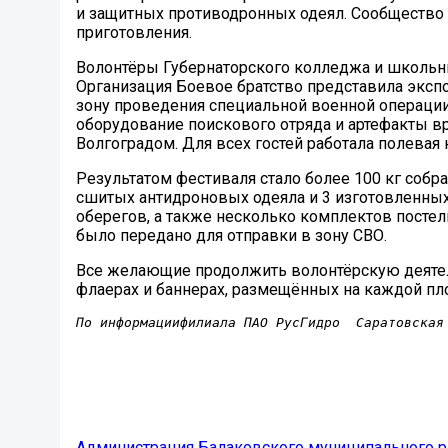
и защитных противодронных одеял. Сообщество 
приготовления.
Волонтёры Губернаторского колледжа и школьн
Организация Боевое братство представила эксп
зону проведения специальной военной операци
оборудование поискового отряда и артефакты в
Волгоградом. Для всех гостей работала полевая 
Результатом фестиваля стало более 100 кг собр
сшитых антидроновых одеяла и 3 изготовленных
оберегов, а также несколько комплектов постель
было передано для отправки в зону СВО.
Все желающие продолжить волонтёрскую деяте
флаерах и баннерах, размещённых на каждой пл
По информации
ф
илиала ПАО РусГидро  Саратовская
Администрация Балаковского муниципального р