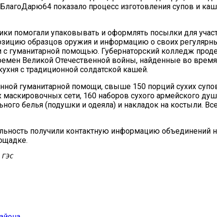
БлагоДарю64 показало процесс изготовления супов и каш
ики помогали упаковывать и оформлять посылки для учас
озицию образцов оружия и информацию о своих регулярны
и с гуманитарной помощью. Губернаторский колледж прод
ремен Великой Отечественной войны, найденные во время
кухня с традиционной солдатской кашей.
анной гуманитарной помощи, свыше 150 порций сухих супов
 маскировочных сети, 160 наборов сухого армейского душа
ного белья (подушки и одеяла) и накладок на костыли. Все
льность получили контактную информацию объединений н
ощадке.
 ГЭС
айона