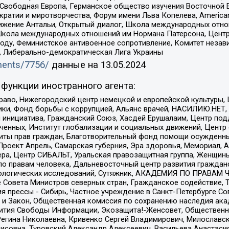
 Свободная Европа, Германское общество изучения Восточной 
и и миротворчества, Форум имени Льва Копелева, American Counci
ое движение Антальи, Открытый диалог, Школа международных отн
Школа международных отношений им Нормана Патерсона, Центр
ду, Феминистское антивоенное сопротивление, Комитет независ
а, Либерально-демократическая Лига Украины
uments/7756/
данные на
13.05.2024
функции иностранного агента:
раво, Нижегородский центр немецкой и европейской культуры,
тики, Фонд борьбы с коррупцией, Альянс врачей, НАСИЛИЮ.НЕТ,
я инициатива, Гражданский Союз, Хасдей Ерушалаим, Центр по
юченных, Институт глобализации и социальных движений, Цент
ты прав граждан, Благотворительный фонд помощи осужденным
а, Проект Апрель, Самарская губерния, Эра здоровья, Мемориал
ера, Центр СИБАЛЬТ, Уральская правозащитная группа, Женщины
по правам человека, Дальневосточный центр развития гражданс
ологических исследований, Сутяжник, АКАДЕМИЯ ПО ПРАВАМ Ч
е Совета Министров северных стран, Гражданское содействие,
я прессы - Сибирь, Частное учреждение в Санкт-Петербурге С
 и Закон, Общественная комиссия по сохранению наследия ак
звития Свободы Информации, Экозащита!-Женсовет, Общественн
Регина Николаевна, Кривенко Сергей Владимирович, Милославс
совна, Туровский Александр Алексеевич, Васильева Анастасия