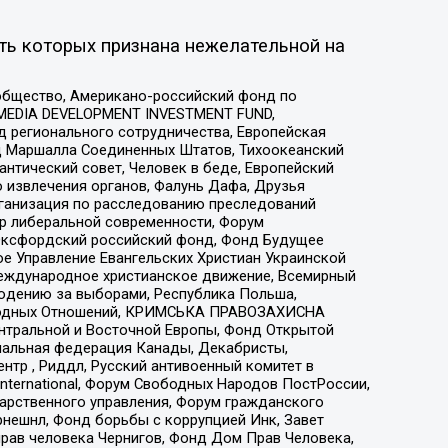
ть которых признана нежелательной на
общество, Американо-российский фонд по
 MEDIA DEVELOPMENT INVESTMENT FUND,
 регионального сотрудничества, Европейская
 Маршалла Соединенных Штатов, Тихоокеанский
нтический совет, Человек в беде, Европейский
 извлечения органов, Фалунь Дафа, Друзья
рганизация по расследованию преследований
тр либеральной современности, Форум
 Оксфордский российский фонд, Фонд Будущее
е Управление Евангельских Христиан Украинской
еждународное христианское движение, Всемирный
людению за выборами, Республика Польша,
народных Отношений, КРИМСЬКА ПРАВОЗАХИСНА
ы Центральной и Восточной Европы, Фонд Открытой
иональная федерация Канады, Декабристы,
тр , Риддл, Русский антивоенный комитет в
nternational, Форум Свободных Народов ПостРоссии,
дарственного управления, Форум гражданского
рнешнл, Фонд борьбы с коррупцией Инк, Завет
прав человека Чернигов, Фонд Дом Прав Человека,