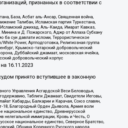
ганизаций, признанных в соответствии с
на, База, Асбат аль-Ансар, Священная война,
ижение Талибан, Исламская партия Туркестана,
Исламский джихад, Аль-Каида, Имарат Кавказ,
 Минина и Д. Пожарского, Аджр от Аллаха Субхану
о ба суи давлати исломи, Террористическое
/White Power, Артподготовка, Религиозная группа
Оренбург, Крымско-татарский добровольческий
орона, Дуббайский джамаат, московская ячейка,
усский добровольческий корпус
 на
16.11.2023
судом принято вступившее в законную
вного Управления Асгардской Веси Беловодья,
годержавию, Таблиги Джамаат, Свидетели Иеговы,
айат Кабарды, Балкарии и Карачая, Союз славян,
т-18, Благородный Орден Дьявола, Армия воли
ое национальное единство, Древнерусской
 нелегальной иммиграции, Кровь и Честь, О
усское национальное единство, Северное Братство,
ровский, Община Коренного Русского народа