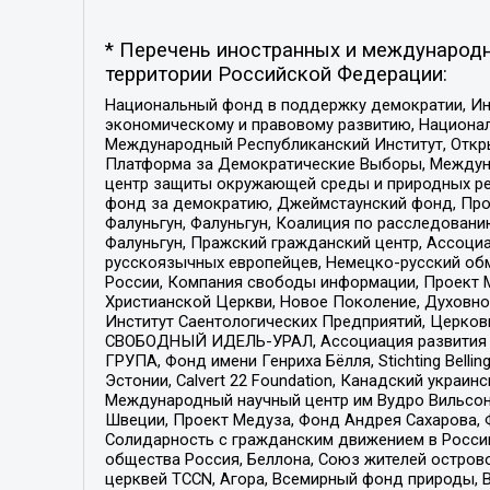
* Перечень иностранных и международн
территории Российской Федерации:
Национальный фонд в поддержку демократии, Ин
экономическому и правовому развитию, Национ
Международный Республиканский Институт, Откры
Платформа за Демократические Выборы, Междуна
центр защиты окружающей среды и природных ресу
фонд за демократию, Джеймстаунский фонд, Прож
Фалуньгун, Фалуньгун, Коалиция по расследован
Фалуньгун, Пражский гражданский центр, Ассоци
русскоязычных европейцев, Немецко-русский об
России, Компания свободы информации, Проект М
Христианской Церкви, Новое Поколение, Духовн
Институт Саентологических Предприятий, Церков
СВОБОДНЫЙ ИДЕЛЬ-УРАЛ, Ассоциация развития ж
ГРУПА, Фонд имени Генриха Бёлля, Stichting Bellin
Эстонии, Calvert 22 Foundation, Канадский укра
Международный научный центр им Вудро Вильсона
Швеции, Проект Медуза, Фонд Андрея Сахарова, Ф
Солидарность с гражданским движением в России 
общества Россия, Беллона, Союз жителей острово
церквей TCCN, Агора, Всемирный фонд природы, B