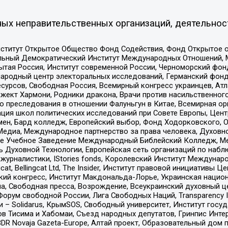
ых неправительственных организаций, деятельнос
ститут Открытое Общество Фонд Содействия, Фонд Открытое 
альный Демократический Институт Международных Отношений,
тая Россия, Институт современной России, Черноморский фонд
родный центр электоральных исследований, Германский фонд
рсов, Свободная Россия, Всемирный конгресс украинцев, Атла
ект Хармони, Родники дракона, Врачи против насильственного
ию преследования в отношении Фалуньгун в Китае, Всемирная о
ация школ политических исследований при Совете Европы, Цен
мен, Бард колледж, Европейский выбор, Фонд Ходорковского,
едиа, Международное партнерство за права человека, Духовно
ое Учебное Заведение Международный Библейский Колледж, М
ь Духовной Технологии, Европейская сеть организаций по наб
урналистики, IStories fonds, Королевский Институт Между
gcat, Bellingcat Ltd, The Insider, Институт правовой инициатив
инский конгресс, Институт Макдональда-Лорье, Украинская нац
, Свободная пресса, Возрождение, Всеукраинский духовный цен
орум свободной России, Лига Свободных Наций, Transparеncy I
– Solidarus, КрымSOS, Свободный университет, Институт госу
в Тисима и Хабомаи, Съезд народных депутатов, Гринпис Инте
DR Novaja Gazeta-Europe, Алтай проект, Образовательный дом 