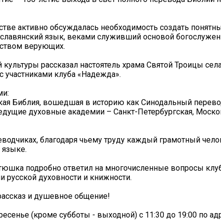
стве активно обсуждалась необходимость создать понятны
славянский язык, веками служивший основой богослужени
нством верующих.
й культуры рассказал настоятель храма Святой Троицы сел
с участниками клуба «Надежда».
ми:
кая Библия, вошедшая в историю как Синодальный перево
едущие духовные академии – Санкт-Петербургская, Моско
еводчиках, благодаря чьему труду каждый грамотный чело
 языке.
атюшка подробно ответил на многочисленные вопросы клу
и русской духовности и книжности.
рассказ и душевное общение!
енье (кроме субботы - выходной) с 11:30 до 19:00 по адре