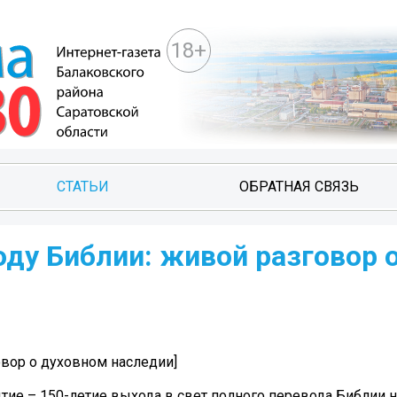
18+
СТАТЬИ
ОБРАТНАЯ СВЯЗЬ
оду Библии: живой разговор 
овор о духовном наследии]
ытие – 150-летие выхода в свет полного перевода Библии н