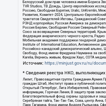
Белорусский дом прав человека имени Бориса Зво
TVR Studios, ТВ Дождь, Центр европейских иссл
Россию, Свободная Бурятия, Uralic, UnKremlin, 
Развития, Комитет-2024, Центрально-Европейски
трактатов Свидетелей Иеговы, Гражданский Совет
РЭНД корпорейшн, Русская Америка за демократи
Россия Берлин, Свободная Россия Северный Рейн-В
Союз за возвращение Северных территорий, Крымско
Федерация анархического черного креста, Радио
Мобильная академия поддержки гендерной демократи
Institute of International Education, Антивоенн
Российско-канадский демократический альянс, 
Свободу, Фонд имени Фридриха Науманна за свобо
Karelia, Вернись живым, Фридом Хаус, СОТА меди
Источник:
https://minjust.gov.ru/ru/doc
* Сведения реестра НКО, выполняющих 
Лилит, Правозащитная группа Гражданин.Армия.П
граждан Штаб, Институт права и публичной поли
Открытый Петербург, Лига Избирателей, Правова
информации, Горячая Линия, В защиту прав закл
Благотворительный фонд охраны здоровья и защи
Серебряная тайга, Так-Так-Так, Сова, центр Анн
Парк Гагарина, Фонд имени Андрея Рылькова, Сф