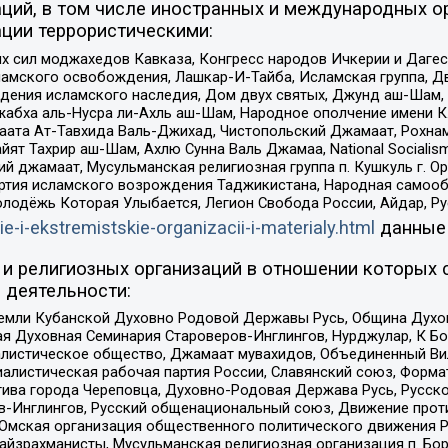
ций, в том числе иностранных и международных ор
ции террористическими:
ил моджахедов Кавказа, Конгресс народов Ичкерии и Дагеста
ламского освобождения, Лашкар-И-Тайба, Исламская группа, Дв
ения исламского наследия, Дом двух святых, Джунд аш-Шам, 
жабха аль-Нусра ли-Ахль аш-Шам, Народное ополчение имени К.
ата Ат-Тавхида Валь-Джихад, Чистопольский Джамаат, Рохнам
ят Тахрир аш-Шам, Ахлю Сунна Валь Джамаа, National Socialism
ий джамаат, Мусульманская религиозная группа п. Кушкуль г. 
ртия исламского возрождения Таджикистана, Народная самооб
олодёжь Которая Улыбается, Легион Свобода России, Айдар, Р
ie-i-ekstremistskie-organizacii-i-materialy.html
данные
и религиозных организаций в отношении которых 
 деятельности:
земли Кубанской Духовно Родовой Державы Русь, Община Духо
 Духовная Семинария Староверов-Инглингов, Нурджулар, К Бо
листическое общество, Джамаат мувахидов, Объединенный Вил
иалистическая рабочая партия России, Славянский союз, Форма
ива города Череповца, Духовно-Родовая Держава Русь, Русск
-Инглингов, Русский общенациональный союз, Движение против
 Омская организация общественного политического движения Р
йзрахманисты, Мусульманская религиозная организация п. Бо