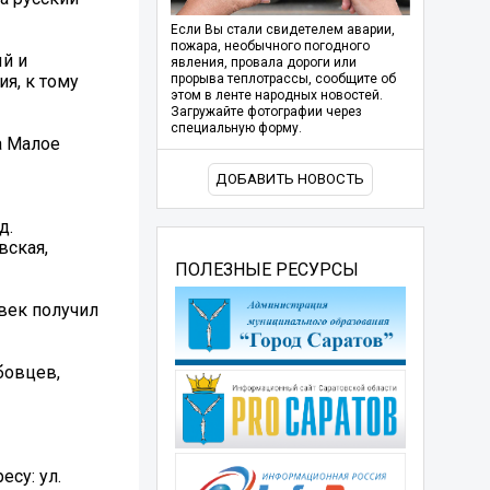
Если Вы стали свидетелем аварии,
пожара, необычного погодного
й и
явления, провала дороги или
я, к тому
прорыва теплотрассы, сообщите об
этом в ленте народных новостей.
Загружайте фотографии через
специальную форму.
а Малое
ДОБАВИТЬ НОВОСТЬ
д.
вская,
ПОЛЕЗНЫЕ РЕСУРСЫ
век получил
бовцев,
су: ул.