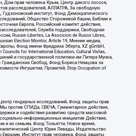
н, Дом прав человека Крым, Центр дикого лосося,
стов расследователей, АЛЛАТРА, За свободную
д, Гудзоновский институт, Фонд Демократического
сследований, Общество Сторожевой башни, Библии и
сточная Европа, Российский комитет действия,
-расследователей, Служба поддержки, Свободная
 Russie-Libertes, La Asocicion de Rusos Libres,
an Election Monitor, Article 19, Мнение медиа,
Европы, Фонд имени Фридриха Эберта, XZ gGmbH,
ls for International Education, Cultural Vistas,
ошений и государственной политики им Питера Мунка,
 Гражданских Свобод, Фонд Бориса Немцова за
имости Ингушетии, Прометей, Stop Occupation of
 Центр гендерных исследований, Фонд защиты прав
 Мы против СПИДа, СВЕЧА, Гуманитарное действие,
ддержки и содействия развитию средств массовой
р социально-информационных инициатив Действие,
 и их семьям, Фонд Тольятти, Новое время,
, Аналитический Центр Юрия Левады, Издательство
 Евразии, Институт прав человека, Фонд защиты