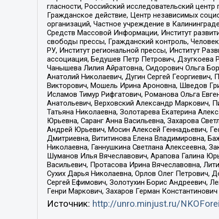
гласности, Российский исследовательский центр 
Гражданское действие, Центр независимых соци
организаций, Частное учреждение в Калининград
Средств Массовой Информации, Институт развити
свободы прессы, Гражданский контроль, Человек
РУ, Институт региональной прессы, Институт Ра
ассоциация, Бедушев Петр Петрович, Дзугкоева 
Чанышева Лилия Айратовна, Сидорович Ольга Бори
Анатолий Николаевич, Дугин Сергей Георгиевич, 
Викторович, Мошель Ирина Ароновна, Шведов Гри
Исламов Тимур Рифгатович, Романова Ольга Евге
Анатольевич, Верховский Александр Маркович, П
Татьяна Николаевна, Золотарева Екатерина Алек
Юрьевна, Саранг Анна Васильевна, Захарова Свет
Андрей Юрьевич, Мосин Алексей Геннадьевич, Ге
Дмитриевна, Вититинова Елена Владимировна, Ба
Николаевна, Ганнушкина Светлана Алексеевна, За
Шуманов Илья Вячеславович, Арапова Галина Юрь
Васильевич, Протасова Ирина Вячеславовна, Лит
Сухих Дарья Николаевна, Орлов Олег Петрович, 
Сергей Ефимович, Золотухин Борис Андреевич, Л
Генри Маркович, Захаров Герман Константинович
Источник:
http://unro.minjust.ru/NKOFore