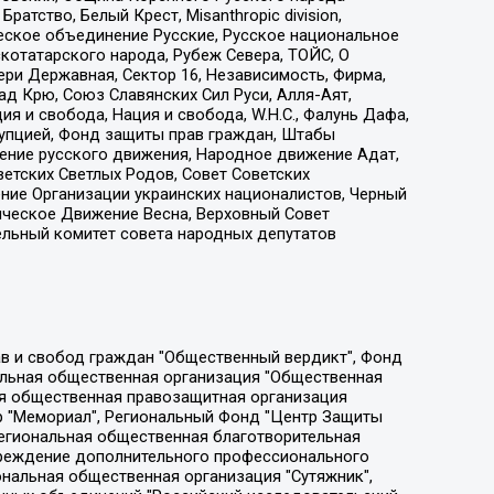
атство, Белый Крест, Misanthropic division,
еское объединение Русские, Русское национальное
котатарского народа, Рубеж Севера, ТОЙС, О
ри Державная, Сектор 16, Независимость, Фирма,
д Крю, Союз Славянских Сил Руси, Алля-Аят,
я и свобода, Нация и свобода, W.H.С., Фалунь Дафа,
рупцией, Фонд защиты прав граждан, Штабы
ение русского движения, Народное движение Адат,
етских Светлых Родов, Совет Советских
ение Организации украинских националистов, Черный
ическое Движение Весна, Верховный Совет
ельный комитет совета народных депутатов
ции социально-правовых программ "Лилит", Дальневосточное общественное движение "Маяк", Санкт-Петербургская ЛГБТ-инициативная группа "Выход", Инициативная группа ЛГБТ+ "Реверс", Алексеев Андрей Викторович, Бекбулатова Таисия Львовна, Беляев Иван Михайлович, Владыкина Елена Сергеевна, Гельман Марат Александрович, Никульшина Вероника Юрьевна, Толоконникова Надежда Андреевна, Шендерович Виктор Анатольевич, Общество с ограниченной ответственностью "Данное сообщение", Общество с ограниченной ответственностью Издательский дом "Новая глава", Айнбиндер Александра Александровна, Московский комьюнити-центр для ЛГБТ+инициатив, Благотворительный фонд развития филантропии, Deutsche Welle (Германия, Kurt-Schumacher-Strasse 3, 53113 Bonn), Борзунова Мария Михайловна, Воробьев Виктор Викторович, Голубева Анна Львовна, Константинова Алла Михайловна, Малкова Ирина Владимировна, Мурадов Мурад Абдулгалимович, Осетинская Елизавета Николаевна, Понасенков Евгений Николаевич, Ганапольский Матвей Юрьевич, Киселев Евгений Алексеевич, Борухович Ирина Григорьевна, Дремин Иван Тимофеевич, Дубровский Дмитрий Викторович, Красноярская региональная общественная организация поддержки и развития альтернативных образовательных технологий и межкультурных коммуникаций "ИНТЕРРА", Маяковская Екатерина Алексеевна, Фейгин Марк Захарович, Филимонов Андрей Викторович, Дзугкоева Регина Николаевна, Доброхотов Роман Александрович, Дудь Юрий Александрович, Елкин Сергей Владимирович, Кругликов Кирилл Игоревич, Сабунаева Мария Леонидовна, Семенов Алексей Владимирович, Шаинян Карен Багратович, Шульман Екатерина Михайловна, Асафьев Артур Валерьевич, Вахштайн Виктор Семенович, Венедиктов Алексей Алексеевич, Лушникова Екатерина Евгеньевна, Волков Леонид Михайлович, Невзоров Александр Глебович, Пархоменко Сергей Борисович, Сироткин Ярослав Николаевич, Кара-Мурза Владимир Владимирович, Баранова Наталья Владимировна, Гозман Леонид Яковлевич, Кагарлицкий Борис Юльевич, Климарев Михаил Валерьевич, Милов Владимир Станиславович, Автономная некоммерческая организация Краснодарский центр современного искусства "Типография", Моргенштерн Алишер Тагирович, Соболь Любовь Эдуардовна, Общество с ограниченной ответственностью "ЛИЗА НОРМ", Каспаров Гарри Кимович, Ходорковский Михаил Борисович, Общество с ограниченной ответственностью "Апрельские тезисы", Данилович Ирина Брониславовна, Кашин Олег Владимирович, Петров Николай Владимирович, Пивоваров Алексей Владимирович, Соколов Михаил Владимирович, Цветкова Юлия Владимировна, Чичваркин Евгений Александрович, Комитет против пыток/Команда против пыток, Общество с ограниченной ответственностью "Первый научный", Общество с ограниченной ответственностью "Вертолет и ко", Белоцерковская Вероника Борисовна, Кац Максим Евгеньевич, Лазарева Татьяна Юрьевна, Шаведдинов Руслан Табризович, Яшин Илья Валерьевич, Общество с ограниченной ответственностью "Иноагент ААВ", Алешковский Дмитрий Петрович, Альбац Евгения Марковна, Быков Дмитрий Львович, Галямина Юлия Евгеньевна, Лойко Сергей Леонидович, Мартынов Кирилл Константинович, Медведев Сергей Александрович, Крашенинников Федор Геннадиевич, Гордеева Катерина Вл