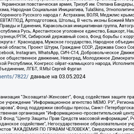
краинская повстанческая армия, Тризуб им. Степана Бандеры, Бр
зма, Народная Социальная Инициатива, TulaSkins, Этнополитич
оренного Русского народа г. Астрахани, ВОЛЯ, Меджлис крымс
РЕВТАТПОД, Артподготовка, Штольц, В честь иконы Божией Мате
равды и Единения, Каракольская инициативная группа, Автогра
спублика Русь, Арестантское уголовное единство, Башкорт, Наци
окузнецк/РПК, Сибирский державный союз, Фонд борьбы с кор
округа г. Краснодара, Мужское государство, Народное объедин
ой области, Проект Штурм, Граждане СССР, Держава Союз Сов
Facebook, Instagram, WhatsApp, СИЧ-С14, Добровольческое Движ
ское общественное движение, Невоград, Молодежное Демократ
ой Республики, Конгресс ойрат-калмыцкого народа, Исполнит
бъединение, ЛГБТ, Я.МЫ Сергей Фургал
uments/7822/
данные на
03.05.2024
Общество с ограниченной ответственностью "Радио Свободная Европа/Радио Свобода", Чешское информационное агентство "MEDIUM-ORIENT", Красноярская региональная общественная организация "Мы против СПИДа", Камалягин Денис Николаевич, Маркелов Сергей Евгеньевич, Пономарев Лев Александрович, Савицкая Людмила Алексеевна, Автономная некоммерческая организация "Центр по работе с проблемой насилия "НАСИЛИЮ.НЕТ", Межрегиональный профессиональный союз работников здравоохранения "Альянс врачей", Юридическое лицо, зарегистрированное в Латвийской Республике, SIA "Medusa Project" (регистрационный номер 40103797863, дата регистрации 10.06.2014), Некоммерческая организация "Фонд по борьбе с коррупцией", Автономная некоммерческая организация "Институт права и публичной политики", Баданин Роман Сергеевич, Гликин Максим Александрович, Железнова Мария Михайловна, Лукьянова Юлия Сергеевна, Маетная Елизавета Витальевна, Маняхин Петр Борисович, Чуракова Ольга Владимировна, Ярош Юлия Петровна, Юридическое лицо "The Insider SIA", зарегистрированное в Риге, Латвийская Республика (дата регистрации 26.06.2015), являющееся администратором доменного имени интернет-издания "The Insider SIA", https://theins.ru, Постернак Алексей Евгеньевич, Рубин Михаил Аркадьевич, Анин Роман Александрович, Юридическое лицо Istories fonds, зарегистрированное в Латвийской Республике (регистрационный номер 50008295751, дата регистрации 24.02.2020), Великовский Дмитрий Александрович, Долинина Ирина Николаевна, Мароховская Алеся Алексеевна, Шлейнов Роман Юрьевич, Шмагун Олеся Валентиновна, Общество с ограниченной ответственностью "Альтаир 2021", Общество с ограниченной ответственностью "Вега 2021", Общество с ограниченной ответственностью "Главный редактор 2021", Общество с ограниченной ответственностью "Ромашки монолит", Важенков Артем Валерьевич, Ивановская областная общественная организация "Центр гендерных исследований", Гурман Юрий Альбертович, Медиапроект "ОВД-Инфо", Егоров Владимир Владимирович, Жилинский Владимир Александрович, Общество с ограниченной ответственностью "ЗП", Иванова София Юрьевна, Карезина Инна Павловна, Кильтау Екатерина Викторовна, Петров Алексей Викторович, Пискунов Сергей Евгеньевич, Смирнов Сергей Сергеевич, Тихонов Михаил Сергеевич, Общество с ограниченной ответственностью "ЖУРНАЛИСТ-ИНОСТРАННЫЙ АГЕНТ", Арапова Галина Юрьевна, Вольтская Татьяна Анатольевна, Американская компания "Mason G.E.S. Anonymous Foundation" (США), являющаяся владельцем интернет-издания https://mnews.world/, Компания "Stichting Bellingcat", зарегистрированная в Нидерландах (дата регистрации 11.07.2018), Захаров Андрей Вячеславович, Клепиковская Екатерина Дмитриевна, Общество с ограниченной ответственностью "МЕМО", Перл Роман Александрович, Симонов Евгений Алексеевич, Соловьева Елена Анатольевна, Сотников Даниил Владимирович, Сурначева Елизавета Дмитриевна, Автономная некоммерческая организация по защите прав человека и информированию населения "Якутия – Наше Мнение", Общество с ограниченной ответственностью "Москоу диджитал медиа", с 26.01.2023 Общество с ограниченной ответственностью "Чайка Белые сады", Ветошкина Валерия Валерьевна, Заговора Максим Александрович, Межрегиональное общественное движение "Российская ЛГБТ - сеть", Оленичев Максим Владимирович, Павлов Иван Юрьевич, Скворцова Елена Сергеевна, Общество с ограниченной ответственностью "Как бы инагент", Кочетков Игорь Викторович, Общество с ограниченной ответственностью "Честные выборы", Еланчик Олег Александрович, Общество с ограниченной ответственностью "Нобелевский призыв", Гималова Регина Эмилевна, Григорьев Андрей Валерьевич, Григорьева Алина Александровна, Ассоциация по содействию защите прав призывников, альтернативнослужащих и военнослужащих "Правозащитная группа "Гражданин.Армия.Право", Хисамова Регина Фаритовна, Автономная некоммерческая организация по реализа