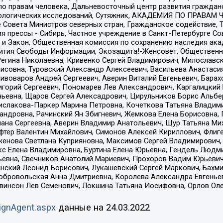
по правам человека, Дальневосточный центр развития гражданс
ологических исследований, Сутяжник, АКАДЕМИЯ ПО ПРАВАМ Ч
е Совета Министров северных стран, Гражданское содействие,
я прессы - Сибирь, Частное учреждение в Санкт-Петербурге С
 и Закон, Общественная комиссия по сохранению наследия ак
звития Свободы Информации, Экозащита!-Женсовет, Общественн
Регина Николаевна, Кривенко Сергей Владимирович, Милославс
совна, Туровский Александр Алексеевич, Васильева Анастасия
Пивоваров Андрей Сергеевич, Аверин Виталий Евгеньевич, Бара
горий Сергеевич, Пономарев Лев Александрович, Каргалицкий 
ньевна, Щаров Сергей Алексадрович, Цирульников Борис Альбер
ислакова-Паркер Марина Петровна, Кочеткова Татьяна Владими
сандровна, Рачинский Ян Збигневич, Жемкова Елена Борисовна,
лана Сергеевна, Аверин Владимир Анатольевич, Щур Татьяна М
фтер Валентин Михайлович, Симонов Алексей Кириллович, Флиг
женова Светлана Куприяновна, Максимов Сергей Владимирович, 
кс Елена Владимировна, Буртина Елена Юрьевна, Гендель Людм
евна, Свечников Анатолий Мариевич, Прохоров Вадим Юрьевич
инский Леонид Борисович, Лукашевский Сергей Маркович, Бахм
Добровольская Анна Дмитриевна, Королева Александра Евгенье
евинсон Лев Семенович, Локшина Татьяна Иосифовна, Орлов Ол
ignAgent.aspx
данные на
24.03.2022