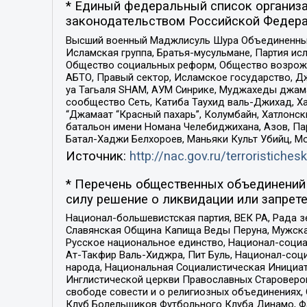
* Единый федеральный список организа
законодательством Российской Федера
Высший военный Маджлисуль Шура Объединенных с
Исламская группа, Братья-мусульмане, Партия ис
Общество социальных реформ, Общество возрожд
АБТО, Правый сектор, Исламское государство, Д
уа Тагьаля SHAM, АУМ Синрике, Муджахеды джама
сообщество Сеть, Катиба Таухид валь-Джихад, Хай
“Джамаат “Красный пахарь”, Колумбайн, Хатлонск
батальон имени Номана Челебиджихана, Азов, Па
Батал-Хаджи Белхороев, Маньяки Культ Убийц, М
Источник:
http://nac.gov.ru/terroristichesk
* Перечень общественных объединений 
силу решение о ликвидации или запрете
Национал-большевистская партия, ВЕК РА, Рада 
Славянская Община Капища Веды Перуна, Мужская
Русское национальное единство, Национал-социа
Ат-Такфир Валь-Хиджра, Пит Буль, Национал-соц
народа, Национальная Социалистическая Инициат
Инглистической церкви Православных Староверов
свободе совести и о религиозных объединениях,
Клуб Болельщиков Футбольного Клуба Динамо, Фа