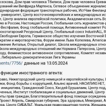
зскова, Дом прав человека Тбилиси, Дом прав человека Ерева
едований им Вилфрида Мартенса, Сетевое объединение журнали
Международная федерация транспортных рабочих, ИстЧам Финлан
й университет, Центр восточноевропейских и международных и
, Центр анализа европейской политики, Академическая сеть Во
ю в России, Настоящая Россия, Глобальная сеть журналистов
естфалия, Фонд глобальной помощи, Антивоенный комитет России,
татарский Ресурсный Центр, Глобальный союз IndustriALL, Russi
 Свободная Европа, Германское общество изучения Восточной 
и и миротворчества, Форум имени Льва Копелева, American Counci
ое движение Антальи, Открытый диалог, Школа международных отн
Школа международных отношений им Нормана Патерсона, Центр
ду, Феминистское антивоенное сопротивление, Комитет независ
а, Либерально-демократическая Лига Украины
uments/7756/
данные на
13.05.2024
функции иностранного агента:
раво, Нижегородский центр немецкой и европейской культуры,
тики, Фонд борьбы с коррупцией, Альянс врачей, НАСИЛИЮ.НЕТ,
я инициатива, Гражданский Союз, Хасдей Ерушалаим, Центр по
юченных, Институт глобализации и социальных движений, Цент
ты прав граждан, Благотворительный фонд помощи осужденным
а, Проект Апрель, Самарская губерния, Эра здоровья, Мемориал
ера, Центр СИБАЛЬТ, Уральская правозащитная группа, Женщины