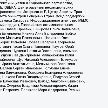
ких инициатив и социального партнерства,
ЕЛОВЕКА, Центр развития некоммерческих
 Трансперенси Интернешнл-Р, Центр Защиты Прав
овета Министров Северных Стран, Фонд поддержки
адемика Сахарова, Информационное агентство МЕМО.
ый вердикт, Евразийская антимонопольная
кий Павел Юрьевич, Шнырова Ольга Вадимовна,
 Евгеньевна, Ривина Анна Валерьевна, Бойко
хоев Магомед Бекханович, Шарипков Олег
Борис Юльевич, Созаев Валерий Валерьевич,
тович, Гасан Ольга Павловна, Паутов Юрий
ровна, Чуркина Наталья Валерьевна, Акимова
 Гудков Лев Дмитриевич, Илларионова Юлия
ихайловна, Щур Николай Алексеевич, Блинушов
е Ирина Анатольевна, Мельникова Валентина
Беляев Сергей Иванович, Голубева Елена
ила Залмановна, Кокорина Екатерина Алексеевна,
, Шахова Елена Владимировна, Подузов Сергей
ин Вячеслав Иванович, Шабад Анатолий Ефимович,
вна, Смирнов Владимир Александрович, Вицин
ег Петрович, Полякова Мара Федоровна, Резник