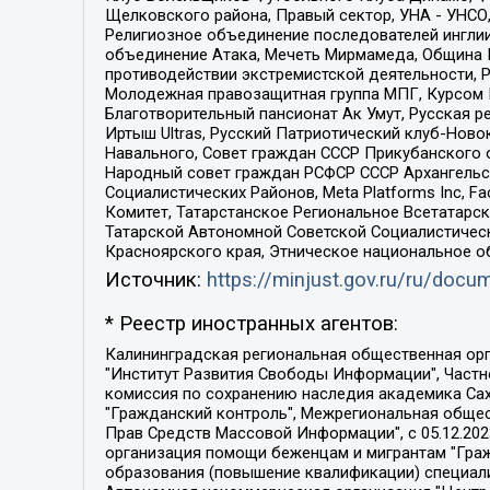
Щелковского района, Правый сектор, УНА - УНСО, У
Религиозное объединение последователей инглии
объединение Атака, Мечеть Мирмамеда, Община К
противодействии экстремистской деятельности, 
Молодежная правозащитная группа МПГ, Курсом П
Благотворительный пансионат Ак Умут, Русская ре
Иртыш Ultras, Русский Патриотический клуб-Нов
Навального, Совет граждан СССР Прикубанского 
Народный совет граждан РСФСР СССР Архангельск
Социалистических Районов, Meta Platforms Inc, 
Комитет, Татарстанское Региональное Всетатар
Татарской Автономной Советской Социалистическ
Красноярского края, Этническое национальное о
Источник:
https://minjust.gov.ru/ru/doc
* Реестр иностранных агентов:
Калининградская региональная общественная организация "Экозащита!-Женсовет", Фонд содействия защите прав и свобод граждан "Общественный вердикт", Фонд "Институт Развития Свободы Информации", Частное учреждение "Информационное агентство МЕМО. РУ", Региональная общественная организация "Общественная комиссия по сохранению наследия академика Сахарова", Фонд поддержки свободы прессы, Санкт-Петербургская общественная правозащитная организация "Гражданский контроль", Межрегиональная общественная организация "Информационно-просветительский центр "Мемориал", Региональный Фонд "Центр Защиты Прав Средств Массовой Информации", с 05.12.2023 Фонд "Центр Защиты Прав Средств массовой информации", Региональная общественная благотворительная организация помощи беженцам и мигрантам "Гражданское содействие", Негосударственное образовательное учреждение дополнительного профессионального образования (повышение квалификации) специалистов "АКАДЕМИЯ ПО ПРАВАМ ЧЕЛОВЕКА", Свердловская региональная общественная организация "Сутяжник", Автономная некоммерческая организация "Центр независимых социологических исследований", Союз общественных объединений "Российский исследовательский центр по правам человека", Региональное общественное учреждение научно-информационный центр "МЕМОРИАЛ", Некоммерческая организация "Фонд защиты гласности", Автономная некоммерческая организация "Институт прав человека", Городская общественная организация "Екатеринбургское общество "МЕМОРИАЛ", Городская общественная организация "Рязанское историко-просветительское и правозащитное общество "Мемориал" (Рязанский Мемориал), Челябинский региональный орган общественной самодеятельности – женское общественное объединение "Женщины Евразии", Челябинский региональный орган общественной самодеятельности "Уральская правозащитная группа", Фонд содействия защите здоровья и социальной справедливости имени Андрея Рылькова, Автономная Некоммерческая Организация "Аналитический Центр Юрия Левады", Автономная некоммерческая организация социальной поддержки населения "Проект Апрель", Региональная общественная организация помощи женщинам и детям, находящимся в кризисной ситуации "Информационно-методический центр "Анна", Фонд содействия развитию массовых коммуникаций и правовому просвещению "Так-так-Так", Фонд содействия устойчивому развитию "Серебряная тайга", Свердловский региональный общественный фонд социальных проектов "Новое время", "Idel.Реалии", Кавказ.Реалии, Крым.Реалии, Телеканал Настоящее Время, Татаро-башкирская служба Радио Свобода (Azatliq Radiosi), Радио Свободная Европа/Радио Свобода (PCE/PC), "Сибирь.Реалии", "Фактограф", Благотворительный фонд помощи осужденным и их семьям, Автономная некоммерческая организация "Институт глобализации и социальных движений", Фонд "В защиту прав заключенных", Частное учреждение "Центр поддержки и содействия развитию средств массовой информации", Пензенский региональный общественный благотворительный фонд "Гражданский союз", "Север.Реалии", Некоммерческая организация Фонд "Правовая инициатива", 