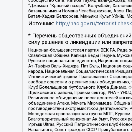
сообщество Сеть, Катиба Таухид валь-Джихад, Хай
“Джамаат “Красный пахарь”, Колумбайн, Хатлонск
батальон имени Номана Челебиджихана, Азов, Па
Батал-Хаджи Белхороев, Маньяки Культ Убийц, М
Источник:
http://nac.gov.ru/terroristichesk
* Перечень общественных объединений 
силу решение о ликвидации или запрете
Национал-большевистская партия, ВЕК РА, Рада 
Славянская Община Капища Веды Перуна, Мужская
Русское национальное единство, Национал-социа
Ат-Такфир Валь-Хиджра, Пит Буль, Национал-соц
народа, Национальная Социалистическая Инициат
Инглистической церкви Православных Староверов
свободе совести и о религиозных объединениях,
Клуб Болельщиков Футбольного Клуба Динамо, Фа
Щелковского района, Правый сектор, УНА - УНСО, У
Религиозное объединение последователей инглии
объединение Атака, Мечеть Мирмамеда, Община К
противодействии экстремистской деятельности, 
Молодежная правозащитная группа МПГ, Курсом П
Благотворительный пансионат Ак Умут, Русская ре
Иртыш Ultras, Русский Патриотический клуб-Нов
Навального, Совет граждан СССР Прикубанского 