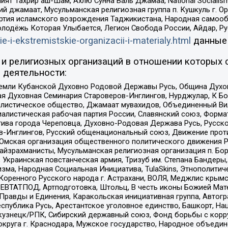
ят Тахрир аш-Шам, Ахлю Сунна Валь Джамаа, National Socialism
ий джамаат, Мусульманская религиозная группа п. Кушкуль г. 
ртия исламского возрождения Таджикистана, Народная самооб
олодёжь Которая Улыбается, Легион Свобода России, Айдар, Р
ie-i-ekstremistskie-organizacii-i-materialy.html
данные
и религиозных организаций в отношении которых 
 деятельности:
земли Кубанской Духовно Родовой Державы Русь, Община Духо
 Духовная Семинария Староверов-Инглингов, Нурджулар, К Бо
листическое общество, Джамаат мувахидов, Объединенный Вил
иалистическая рабочая партия России, Славянский союз, Форма
ива города Череповца, Духовно-Родовая Держава Русь, Русск
-Инглингов, Русский общенациональный союз, Движение против
 Омская организация общественного политического движения Р
йзрахманисты, Мусульманская религиозная организация п. Бо
краинская повстанческая армия, Тризуб им. Степана Бандеры, Бр
зма, Народная Социальная Инициатива, TulaSkins, Этнополитич
оренного Русского народа г. Астрахани, ВОЛЯ, Меджлис крымс
РЕВТАТПОД, Артподготовка, Штольц, В честь иконы Божией Мате
равды и Единения, Каракольская инициативная группа, Автогра
спублика Русь, Арестантское уголовное единство, Башкорт, Наци
окузнецк/РПК, Сибирский державный союз, Фонд борьбы с кор
округа г. Краснодара, Мужское государство, Народное объедин