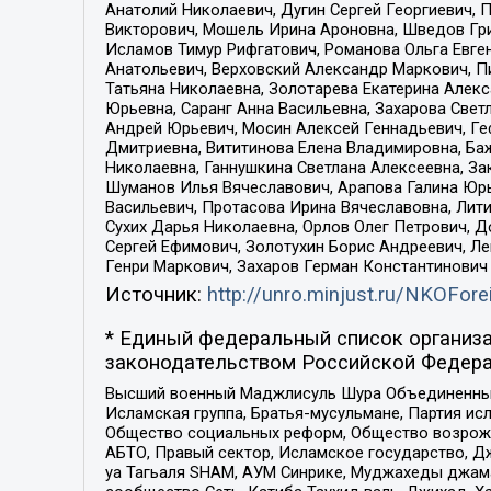
Анатолий Николаевич, Дугин Сергей Георгиевич, 
Викторович, Мошель Ирина Ароновна, Шведов Гри
Исламов Тимур Рифгатович, Романова Ольга Евге
Анатольевич, Верховский Александр Маркович, П
Татьяна Николаевна, Золотарева Екатерина Алек
Юрьевна, Саранг Анна Васильевна, Захарова Свет
Андрей Юрьевич, Мосин Алексей Геннадьевич, Ге
Дмитриевна, Вититинова Елена Владимировна, Ба
Николаевна, Ганнушкина Светлана Алексеевна, За
Шуманов Илья Вячеславович, Арапова Галина Юрь
Васильевич, Протасова Ирина Вячеславовна, Лит
Сухих Дарья Николаевна, Орлов Олег Петрович, 
Сергей Ефимович, Золотухин Борис Андреевич, Л
Генри Маркович, Захаров Герман Константинович
Источник:
http://unro.minjust.ru/NKOFore
* Единый федеральный список организа
законодательством Российской Федера
Высший военный Маджлисуль Шура Объединенных с
Исламская группа, Братья-мусульмане, Партия ис
Общество социальных реформ, Общество возрожд
АБТО, Правый сектор, Исламское государство, Д
уа Тагьаля SHAM, АУМ Синрике, Муджахеды джама