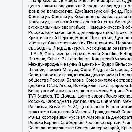
Платформа за Демократические Выборы, Междуна
центр защиты окружающей среды и природных ресу
фонд за демократию, Джеймстаунский фонд, Прож
Фалуньгун, Фалуньгун, Коалиция по расследован
Фалуньгун, Пражский гражданский центр, Ассоци
русскоязычных европейцев, Немецко-русский об
России, Компания свободы информации, Проект М
Христианской Церкви, Новое Поколение, Духовн
Институт Саентологических Предприятий, Церков
СВОБОДНЫЙ ИДЕЛЬ-УРАЛ, Ассоциация развития ж
ГРУПА, Фонд имени Генриха Бёлля, Stichting Bellin
Эстонии, Calvert 22 Foundation, Канадский укра
Международный научный центр им Вудро Вильсона
Швеции, Проект Медуза, Фонд Андрея Сахарова, Ф
Солидарность с гражданским движением в России 
общества Россия, Беллона, Союз жителей острово
церквей TCCN, Агора, Всемирный фонд природы, B
Белорусский дом прав человека имени Бориса Зво
TVR Studios, ТВ Дождь, Центр европейских иссл
Россию, Свободная Бурятия, Uralic, UnKremlin, 
Развития, Комитет-2024, Центрально-Европейски
трактатов Свидетелей Иеговы, Гражданский Совет
РЭНД корпорейшн, Русская Америка за демократи
Россия Берлин, Свободная Россия Северный Рейн-В
Союз за возвращение Северных территорий, Крымско