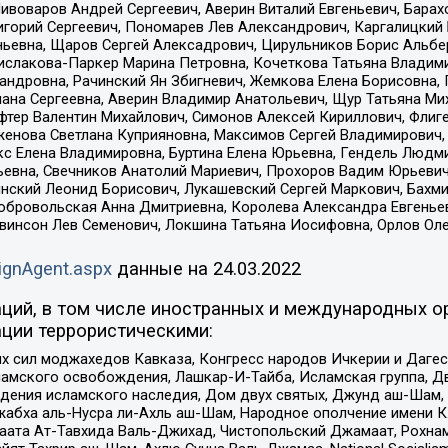
Пивоваров Андрей Сергеевич, Аверин Виталий Евгеньевич, Бара
горий Сергеевич, Пономарев Лев Александрович, Каргалицкий 
ньевна, Щаров Сергей Алексадрович, Цирульников Борис Альбер
ислакова-Паркер Марина Петровна, Кочеткова Татьяна Владими
сандровна, Рачинский Ян Збигневич, Жемкова Елена Борисовна,
лана Сергеевна, Аверин Владимир Анатольевич, Щур Татьяна М
фтер Валентин Михайлович, Симонов Алексей Кириллович, Флиг
женова Светлана Куприяновна, Максимов Сергей Владимирович, 
кс Елена Владимировна, Буртина Елена Юрьевна, Гендель Людм
евна, Свечников Анатолий Мариевич, Прохоров Вадим Юрьевич
инский Леонид Борисович, Лукашевский Сергей Маркович, Бахм
Добровольская Анна Дмитриевна, Королева Александра Евгенье
евинсон Лев Семенович, Локшина Татьяна Иосифовна, Орлов Ол
ignAgent.aspx
данные на
24.03.2022
ций, в том числе иностранных и международных ор
ции террористическими:
ил моджахедов Кавказа, Конгресс народов Ичкерии и Дагеста
ламского освобождения, Лашкар-И-Тайба, Исламская группа, Дв
ения исламского наследия, Дом двух святых, Джунд аш-Шам, 
жабха аль-Нусра ли-Ахль аш-Шам, Народное ополчение имени К.
ата Ат-Тавхида Валь-Джихад, Чистопольский Джамаат, Рохнам