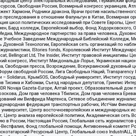
родный центр электоральных исследований, Германский фонд
рсов, Свободная Россия, Всемирный конгресс украинцев, Атла
ект Хармони, Родники дракона, Врачи против насильственного
ию преследования в отношении Фалуньгун в Китае, Всемирная о
ация школ политических исследований при Совете Европы, Цен
мен, Бард колледж, Европейский выбор, Фонд Ходорковского,
едиа, Международное партнерство за права человека, Духовно
ое Учебное Заведение Международный Библейский Колледж, М
ь Духовной Технологии, Европейская сеть организаций по наб
урналистики, IStories fonds, Королевский Институт Между
gcat, Bellingcat Ltd, The Insider, Институт правовой инициатив
инский конгресс, Институт Макдональда-Лорье, Украинская нац
, Свободная пресса, Возрождение, Всеукраинский духовный цен
орум свободной России, Лига Свободных Наций, Transparеncy I
– Solidarus, КрымSOS, Свободный университет, Институт госу
в Тисима и Хабомаи, Съезд народных депутатов, Гринпис Инте
DR Novaja Gazeta-Europe, Алтай проект, Образовательный дом 
зскова, Дом прав человека Тбилиси, Дом прав человека Ерева
едований им Вилфрида Мартенса, Сетевое объединение журнали
Международная федерация транспортных рабочих, ИстЧам Финлан
й университет, Центр восточноевропейских и международных и
, Центр анализа европейской политики, Академическая сеть Во
ю в России, Настоящая Россия, Глобальная сеть журналистов
естфалия, Фонд глобальной помощи, Антивоенный комитет России,
татарский Ресурсный Центр, Глобальный союз IndustriALL, Russi