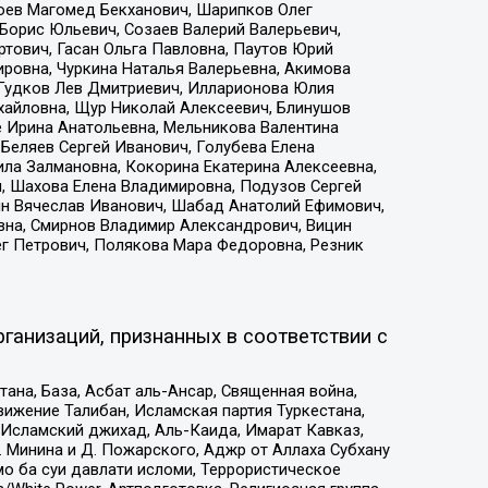
хоев Магомед Бекханович, Шарипков Олег
Борис Юльевич, Созаев Валерий Валерьевич,
тович, Гасан Ольга Павловна, Паутов Юрий
ровна, Чуркина Наталья Валерьевна, Акимова
 Гудков Лев Дмитриевич, Илларионова Юлия
ихайловна, Щур Николай Алексеевич, Блинушов
е Ирина Анатольевна, Мельникова Валентина
Беляев Сергей Иванович, Голубева Елена
ила Залмановна, Кокорина Екатерина Алексеевна,
, Шахова Елена Владимировна, Подузов Сергей
ин Вячеслав Иванович, Шабад Анатолий Ефимович,
вна, Смирнов Владимир Александрович, Вицин
ег Петрович, Полякова Мара Федоровна, Резник
ганизаций, признанных в соответствии с
на, База, Асбат аль-Ансар, Священная война,
ижение Талибан, Исламская партия Туркестана,
Исламский джихад, Аль-Каида, Имарат Кавказ,
 Минина и Д. Пожарского, Аджр от Аллаха Субхану
о ба суи давлати исломи, Террористическое