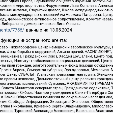
 Свободная Европа, Германское общество изучения Восточной 
и и миротворчества, Форум имени Льва Копелева, American Counci
ое движение Антальи, Открытый диалог, Школа международных отн
Школа международных отношений им Нормана Патерсона, Центр
ду, Феминистское антивоенное сопротивление, Комитет независ
а, Либерально-демократическая Лига Украины
uments/7756/
данные на
13.05.2024
функции иностранного агента:
раво, Нижегородский центр немецкой и европейской культуры,
тики, Фонд борьбы с коррупцией, Альянс врачей, НАСИЛИЮ.НЕТ,
я инициатива, Гражданский Союз, Хасдей Ерушалаим, Центр по
юченных, Институт глобализации и социальных движений, Цент
ты прав граждан, Благотворительный фонд помощи осужденным
а, Проект Апрель, Самарская губерния, Эра здоровья, Мемориал
ера, Центр СИБАЛЬТ, Уральская правозащитная группа, Женщины
по правам человека, Дальневосточный центр развития гражданс
ологических исследований, Сутяжник, АКАДЕМИЯ ПО ПРАВАМ Ч
е Совета Министров северных стран, Гражданское содействие,
я прессы - Сибирь, Частное учреждение в Санкт-Петербурге С
 и Закон, Общественная комиссия по сохранению наследия ак
звития Свободы Информации, Экозащита!-Женсовет, Общественн
Регина Николаевна, Кривенко Сергей Владимирович, Милославс
совна, Туровский Александр Алексеевич, Васильева Анастасия