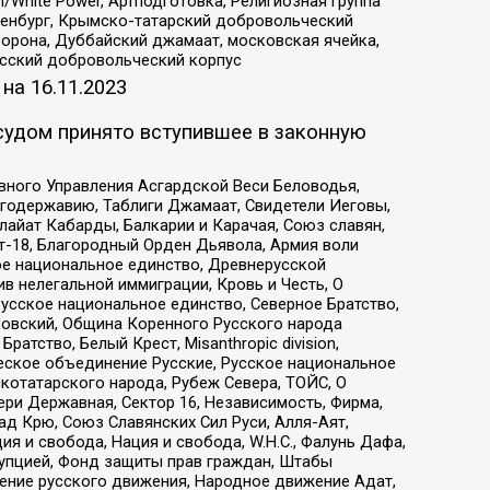
/White Power, Артподготовка, Религиозная группа
Оренбург, Крымско-татарский добровольческий
орона, Дуббайский джамаат, московская ячейка,
усский добровольческий корпус
 на
16.11.2023
судом принято вступившее в законную
вного Управления Асгардской Веси Беловодья,
годержавию, Таблиги Джамаат, Свидетели Иеговы,
айат Кабарды, Балкарии и Карачая, Союз славян,
т-18, Благородный Орден Дьявола, Армия воли
ое национальное единство, Древнерусской
 нелегальной иммиграции, Кровь и Честь, О
усское национальное единство, Северное Братство,
ровский, Община Коренного Русского народа
атство, Белый Крест, Misanthropic division,
еское объединение Русские, Русское национальное
котатарского народа, Рубеж Севера, ТОЙС, О
ри Державная, Сектор 16, Независимость, Фирма,
д Крю, Союз Славянских Сил Руси, Алля-Аят,
я и свобода, Нация и свобода, W.H.С., Фалунь Дафа,
рупцией, Фонд защиты прав граждан, Штабы
ение русского движения, Народное движение Адат,