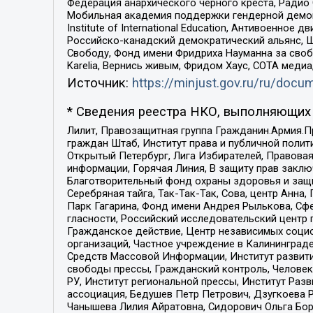
Федерация анархического черного креста, Радио
Мобильная академия поддержки гендерной демократи
Institute of International Education, Антивоенн
Российско-канадский демократический альянс, 
Свободу, Фонд имени Фридриха Науманна за свобо
Karelia, Вернись живым, Фридом Хаус, СОТА меди
Источник:
https://minjust.gov.ru/ru/doc
* Сведения реестра НКО, выполняющих 
Лилит, Правозащитная группа Гражданин.Армия.П
граждан Штаб, Институт права и публичной поли
Открытый Петербург, Лига Избирателей, Правова
информации, Горячая Линия, В защиту прав закл
Благотворительный фонд охраны здоровья и защи
Серебряная тайга, Так-Так-Так, Сова, центр Анн
Парк Гагарина, Фонд имени Андрея Рылькова, Сф
гласности, Российский исследовательский центр 
Гражданское действие, Центр независимых соци
организаций, Частное учреждение в Калининград
Средств Массовой Информации, Институт развити
свободы прессы, Гражданский контроль, Человек
РУ, Институт региональной прессы, Институт Ра
ассоциация, Бедушев Петр Петрович, Дзугкоева 
Чанышева Лилия Айратовна, Сидорович Ольга Бори