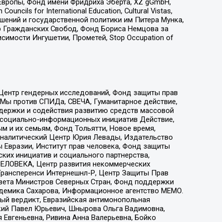
Европы, Фонд имени Фридриха Эберта, XZ gGmbH,
ls for International Education, Cultural Vistas,
ошений и государственной политики им Питера Мунка,
 Гражданских Свобод, Фонд Бориса Немцова за
имости Ингушетии, Прометей, Stop Occupation of
 Центр гендерных исследований, Фонд защиты прав
 Мы против СПИДа, СВЕЧА, Гуманитарное действие,
ддержки и содействия развитию средств массовой
р социально-информационных инициатив Действие,
 и их семьям, Фонд Тольятти, Новое время,
, Аналитический Центр Юрия Левады, Издательство
 Евразии, Институт прав человека, Фонд защиты
ких инициатив и социального партнерства,
ЕЛОВЕКА, Центр развития некоммерческих
 Трансперенси Интернешнл-Р, Центр Защиты Прав
овета Министров Северных Стран, Фонд поддержки
адемика Сахарова, Информационное агентство МЕМО.
ый вердикт, Евразийская антимонопольная
кий Павел Юрьевич, Шнырова Ольга Вадимовна,
 Евгеньевна, Ривина Анна Валерьевна, Бойко