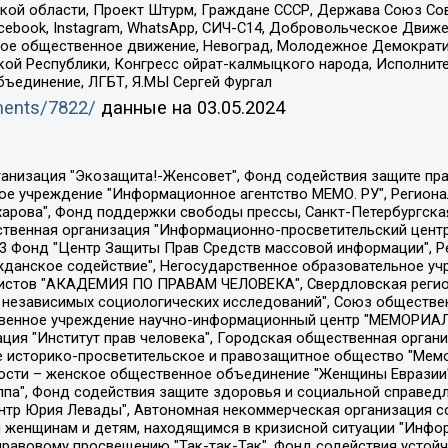
ой области, Проект Штурм, Граждане СССР, Держава Союз Сов
Facebook, Instagram, WhatsApp, СИЧ-С14, Добровольческое Движ
ское общественное движение, Невоград, Молодежное Демократ
ой Республики, Конгресс ойрат-калмыцкого народа, Исполнит
бъединение, ЛГБТ, Я.МЫ Сергей Фургал
uments/7822/
данные на
03.05.2024
Общество с ограниченной ответственностью "Радио Свободная Европа/Радио Свобода", Чешское информационное агентство "MEDIUM-ORIENT", Красноярская региональная общественная организация "Мы против СПИДа", Камалягин Денис Николаевич, Маркелов Сергей Евгеньевич, Пономарев Лев Александрович, Савицкая Людмила Алексеевна, Автономная некоммерческая организация "Центр по работе с проблемой насилия "НАСИЛИЮ.НЕТ", Межрегиональный профессиональный союз работников здравоохранения "Альянс врачей", Юридическое лицо, зарегистрированное в Латвийской Республике, SIA "Medusa Project" (регистрационный номер 40103797863, дата регистрации 10.06.2014), Некоммерческая организация "Фонд по борьбе с коррупцией", Автономная некоммерческая организация "Институт права и публичной политики", Баданин Роман Сергеевич, Гликин Максим Александрович, Железнова Мария Михайловна, Лукьянова Юлия Сергеевна, Маетная Елизавета Витальевна, Маняхин Петр Борисович, Чуракова Ольга Владимировна, Ярош Юлия Петровна, Юридическое лицо "The Insider SIA", зарегистрированное в Риге, Латвийская Республика (дата регистрации 26.06.2015), являющееся администратором доменного имени интернет-издания "The Insider SIA", https://theins.ru, Постернак Алексей Евгеньевич, Рубин Михаил Аркадьевич, Анин Роман Александрович, Юридическое лицо Istories fonds, зарегистрированное в Латвийской Республике (регистрационный номер 50008295751, дата регистрации 24.02.2020), Великовский Дмитрий Александрович, Долинина Ирина Николаевна, Мароховская Алеся Алексеевна, Шлейнов Роман Юрьевич, Шмагун Олеся Валентиновна, Общество с ограниченной ответственностью "Альтаир 2021", Общество с ограниченной ответственностью "Вега 2021", Общество с ограниченной ответственностью "Главный редактор 2021", Общество с ограниченной ответственностью "Ромашки монолит", Важенков Артем Валерьевич, Ивановская областная общественная организация "Центр гендерных исследований", Гурман Юрий Альбертович, Медиапроект "ОВД-Инфо", Егоров Владимир Владимирович, Жилинский Владимир Александрович, Общество с ограниченной ответственностью "ЗП", Иванова София Юрьевна, Карезина Инна Павловна, Кильтау Екатерина Викторовна, Петров Алексей Викторович, Пискунов Сергей Евгеньевич, Смирнов Сергей Сергеевич, Тихонов Михаил Сергеевич, Общество с ограниченной ответственностью "ЖУРНАЛИСТ-ИНОСТРАННЫЙ АГЕНТ", Арапова Галина Юрьевна, Вольтская Татьяна Анатольевна, Американская компания "Mason G.E.S. Anonymous Foundation" (США), являющаяся владельцем интернет-издания https://mnews.world/, Компания "Stichting Bellingcat", зарегистрированная в Нидерландах (дата регистрации 11.07.2018), Захаров Андрей Вячеславович, Клепиковская Екатерина Дмитриевна, Общество с ограниченной ответственностью "МЕМО", Перл Роман Александрович, Симонов Евгений Алексеевич, Соловьева Елена Анатольевна, Сотников Даниил Владимирович, Сурначева Елизавета Дмитриевна, Автономная некоммерческая организация по защите прав человека и информированию населения "Якутия – Наше Мнение", Общество с ограниченной ответственностью "Москоу диджитал медиа", с 26.01.2023 Общество с ограниченной ответственностью "Чайка Белые сады", Ветошкина Валерия Валерьевна, Заговора Максим Александрович, Межрегиональное общественное движение "Российская ЛГБТ - сеть", Оленичев Максим Владимирович, Павлов Иван Юрьевич, Скворцова Елена Сергеевна, Общество с ограниченной ответственностью "Как бы инагент", Кочетков Игорь Викторович, Общество с ограниченной ответственностью "Честные выборы", Еланчик Олег Александрович, Общество с ограниченной ответственностью "Нобелевский призыв", Гималова Регина Эмилевна, Григорьев Андрей Валерьевич, Григорьева Алина Александровна, Ассоциация по содействию защите прав призывников, альтернативнослужащих и военнослужащих "Правозащитная группа "Гражданин.Армия.Право", Хисамова Регина Фаритовна, Автономная некоммерческая организация по реализа