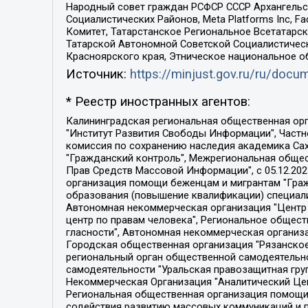
Народный совет граждан РСФСР СССР Архангельск
Социалистических Районов, Meta Platforms Inc, 
Комитет, Татарстанское Региональное Всетатар
Татарской Автономной Советской Социалистическ
Красноярского края, Этническое национальное о
Источник:
https://minjust.gov.ru/ru/doc
* Реестр иностранных агентов:
Калининградская региональная общественная организация "Экозащита!-Женсовет", Фонд содействия защите прав и свобод граждан "Общественный вердикт", Фонд "Институт Развития Свободы Информации", Частное учреждение "Информационное агентство МЕМО. РУ", Региональная общественная организация "Общественная комиссия по сохранению наследия академика Сахарова", Фонд поддержки свободы прессы, Санкт-Петербургская общественная правозащитная организация "Гражданский контроль", Межрегиональная общественная организация "Информационно-просветительский центр "Мемориал", Региональный Фонд "Центр Защиты Прав Средств Массовой Информации", с 05.12.2023 Фонд "Центр Защиты Прав Средств массовой информации", Региональная общественная благотворительная организация помощи беженцам и мигрантам "Гражданское содействие", Негосударственное образовательное учреждение дополнительного профессионального образования (повышение квалификации) специалистов "АКАДЕМИЯ ПО ПРАВАМ ЧЕЛОВЕКА", Свердловская региональная общественная организация "Сутяжник", Автономная некоммерческая организация "Центр независимых социологических исследований", Союз общественных объединений "Российский исследовательский центр по правам человека", Региональное общественное учреждение научно-информационный центр "МЕМОРИАЛ", Некоммерческая организация "Фонд защиты гласности", Автономная некоммерческая организация "Институт прав человека", Городская общественная организация "Екатеринбургское общество "МЕМОРИАЛ", Городская общественная организация "Рязанское историко-просветительское и правозащитное общество "Мемориал" (Рязанский Мемориал), Челябинский региональный орган общественной самодеятельности – женское общественное объединение "Женщины Евразии", Челябинский региональный орган общественной самодеятельности "Уральская правозащитная группа", Фонд содействия защите здоровья и социальной справедливости имени Андрея Рылькова, Автономная Некоммерческая Организация "Аналитический Центр Юрия Левады", Автономная некоммерческая организация социальной поддержки населения "Проект Апрель", Региональная общественная организация помощи женщинам и детям, находящимся в кризисной ситуации "Информационно-методический центр "Анна", Фонд содействия развитию массовых коммуникаций и правовому просвещению "Так-так-Так", Фонд содействия устойчивому развитию "Серебряная тайга", Свердловский региональный общественный фонд социальных проектов "Новое время", "Idel.Реалии", Кавказ.Реалии, Крым.Реалии, Телеканал Настоящее Время, Татаро-башкирская служба Радио Свобода (Azatliq Radiosi), Радио Свободная Европа/Радио Свобода (PCE/PC), "Сибирь.Реалии", "Фактограф", Благотворительный фонд помощи осужденным и их семьям, Автономная некоммерческая организация "Институт глобализации и социальных движений", Фонд "В защиту прав заключенных", Частное учреждение "Центр поддержки и содействия развитию средств массовой информации", Пензенский региональный общественный благотворительный фонд "Гражданский союз", "Север.Реалии", Некоммерческая организация Фонд "Правовая инициатива", 