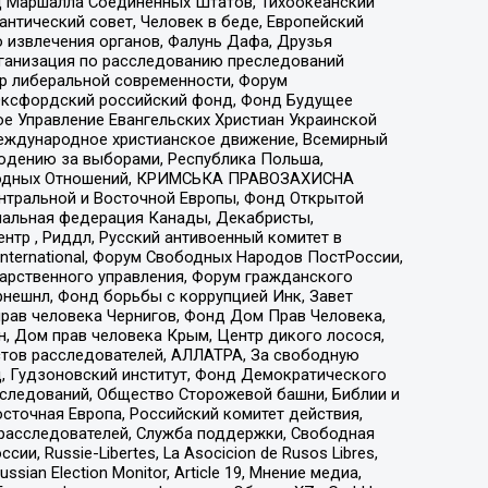
 Маршалла Соединенных Штатов, Тихоокеанский
нтический совет, Человек в беде, Европейский
 извлечения органов, Фалунь Дафа, Друзья
рганизация по расследованию преследований
тр либеральной современности, Форум
 Оксфордский российский фонд, Фонд Будущее
е Управление Евангельских Христиан Украинской
еждународное христианское движение, Всемирный
людению за выборами, Республика Польша,
народных Отношений, КРИМСЬКА ПРАВОЗАХИСНА
ы Центральной и Восточной Европы, Фонд Открытой
иональная федерация Канады, Декабристы,
тр , Риддл, Русский антивоенный комитет в
nternational, Форум Свободных Народов ПостРоссии,
дарственного управления, Форум гражданского
рнешнл, Фонд борьбы с коррупцией Инк, Завет
прав человека Чернигов, Фонд Дом Прав Человека,
н, Дом прав человека Крым, Центр дикого лосося,
стов расследователей, АЛЛАТРА, За свободную
д, Гудзоновский институт, Фонд Демократического
сследований, Общество Сторожевой башни, Библии и
сточная Европа, Российский комитет действия,
-расследователей, Служба поддержки, Свободная
 Russie-Libertes, La Asocicion de Rusos Libres,
an Election Monitor, Article 19, Мнение медиа,