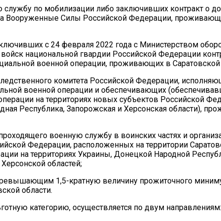
ую службу по мобилизации либо заключивших контракт о 
 на Вооруженные Силы Российской Федерации, проживающ
ключивших с 24 февраля 2022 года с Министерством обор
 войск национальной гвардии Российской Федерации конт
циальной военной операции, проживающих в Саратовской 
ледственного комитета Российской Федерации, исполняю
альной военной операции и обеспечивающих (обеспечивав
операции на территориях новых субъектов Российской Фе
дная Республика, Запорожская и Херсонская области), пр
роходящего военную службу в воинских частях и организа
йской Федерации, расположенных на территории Саратовс
рации на территориях Украины, Донецкой Народной Респуб
 Херсонской областей;
 превышающим 1,5-кратную величину прожиточного миним
вской области.
готную категорию, осуществляется по двум направлениям