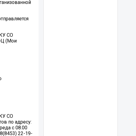
рганизованной
 отправляется
ГКУ СО
ФЦ (Мои
о
ГКУ СО
ов по адресу:
реда с 08.00
 8(8453) 22-19-