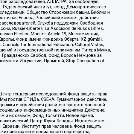
стов расследователей, АЛЛАТРА, За свободную
д, Гудзоновский институт, Фонд Демократического
сследований, Общество Сторожевой башни, Библии и
сточная Европа, Российский комитет действия,
-расследователей, Служба поддержки, Свободная
 Russie-Libertes, La Asocicion de Rusos Libres,
an Election Monitor, Article 19, Мнение медиа,
Европы, Фонд имени Фридриха Эберта, XZ gGmbH,
ls for International Education, Cultural Vistas,
ошений и государственной политики им Питера Мунка,
 Гражданских Свобод, Фонд Бориса Немцова за
имости Ингушетии, Прометей, Stop Occupation of
 Центр гендерных исследований, Фонд защиты прав
 Мы против СПИДа, СВЕЧА, Гуманитарное действие,
ддержки и содействия развитию средств массовой
р социально-информационных инициатив Действие,
 и их семьям, Фонд Тольятти, Новое время,
, Аналитический Центр Юрия Левады, Издательство
 Евразии, Институт прав человека, Фонд защиты
ких инициатив и социального партнерства,