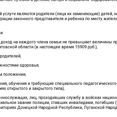
 услуги являются родители (лица их заменяющие) детей, 
трации законного представителя и ребенка по месту житель
и:
 доход на каждого члена семьи не превышает величины п
овской области (в настоящее время 15909 руб.),
 родителей;
жностями здоровья;
ом положении;
ния, обучения и требующие специального педагогического
х открытого и закрытого типа);
оеннослужащих, лиц, проходивших службу в войсках нацио
иальное звание полиции, ставших инвалидами, погибших 
рриториях Донецкой Народной Республики, Луганской Наро