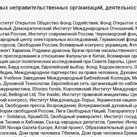
ых неправительственных организаций, деятельнос
ститут Открытое Общество Фонд Содействия, Фонд Открытое 
альный Демократический Институт Международных Отношений,
тая Россия, Институт современной России, Черноморский фонд
родный центр электоральных исследований, Германский фонд
рсов, Свободная Россия, Всемирный конгресс украинцев, Атла
ект Хармони, Родники дракона, Врачи против насильственного
ию преследования в отношении Фалуньгун в Китае, Всемирная о
ация школ политических исследований при Совете Европы, Цен
мен, Бард колледж, Европейский выбор, Фонд Ходорковского,
едиа, Международное партнерство за права человека, Духовно
ое Учебное Заведение Международный Библейский Колледж, М
ь Духовной Технологии, Европейская сеть организаций по наб
урналистики, IStories fonds, Королевский Институт Между
gcat, Bellingcat Ltd, The Insider, Институт правовой инициатив
инский конгресс, Институт Макдональда-Лорье, Украинская нац
, Свободная пресса, Возрождение, Всеукраинский духовный цен
орум свободной России, Лига Свободных Наций, Transparеncy I
– Solidarus, КрымSOS, Свободный университет, Институт госу
в Тисима и Хабомаи, Съезд народных депутатов, Гринпис Инте
DR Novaja Gazeta-Europe, Алтай проект, Образовательный дом 
зскова, Дом прав человека Тбилиси, Дом прав человека Ерева