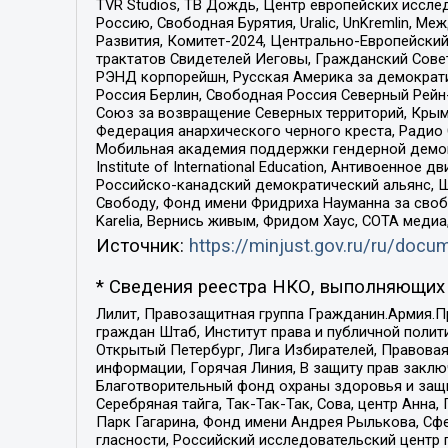
TVR Studios, ТВ Дождь, Центр европейских иссл
Россию, Свободная Бурятия, Uralic, UnKremlin, 
Развития, Комитет-2024, Центрально-Европейски
трактатов Свидетелей Иеговы, Гражданский Совет
РЭНД корпорейшн, Русская Америка за демократи
Россия Берлин, Свободная Россия Северный Рейн-В
Союз за возвращение Северных территорий, Крымско
Федерация анархического черного креста, Радио
Мобильная академия поддержки гендерной демократи
Institute of International Education, Антивоенн
Российско-канадский демократический альянс, 
Свободу, Фонд имени Фридриха Науманна за свобо
Karelia, Вернись живым, Фридом Хаус, СОТА меди
Источник:
https://minjust.gov.ru/ru/doc
* Сведения реестра НКО, выполняющих 
Лилит, Правозащитная группа Гражданин.Армия.П
граждан Штаб, Институт права и публичной поли
Открытый Петербург, Лига Избирателей, Правова
информации, Горячая Линия, В защиту прав закл
Благотворительный фонд охраны здоровья и защи
Серебряная тайга, Так-Так-Так, Сова, центр Анн
Парк Гагарина, Фонд имени Андрея Рылькова, Сф
гласности, Российский исследовательский центр 