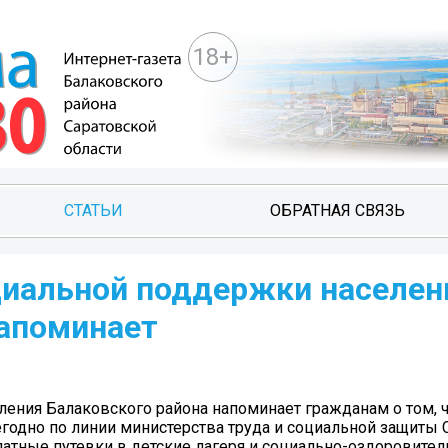
18+
СТАТЬИ
ОБРАТНАЯ СВЯЗЬ
циальной поддержки населен
напоминает
ения Балаковского района напоминает гражданам о том, чт
егодно по линии министерства труда и социальной защиты 
атные путевки в детские лагеря и социально-оздоровите