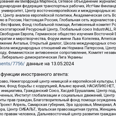
едований им Вилфрида Мартенса, Сетевое объединение журнали
Международная федерация транспортных рабочих, ИстЧам Финлан
й университет, Центр восточноевропейских и международных и
, Центр анализа европейской политики, Академическая сеть Во
ю в России, Настоящая Россия, Глобальная сеть журналистов
естфалия, Фонд глобальной помощи, Антивоенный комитет России,
татарский Ресурсный Центр, Глобальный союз IndustriALL, Russi
 Свободная Европа, Германское общество изучения Восточной 
и и миротворчества, Форум имени Льва Копелева, American Counci
ое движение Антальи, Открытый диалог, Школа международных отн
Школа международных отношений им Нормана Патерсона, Центр
ду, Феминистское антивоенное сопротивление, Комитет независ
а, Либерально-демократическая Лига Украины
uments/7756/
данные на
13.05.2024
функции иностранного агента:
раво, Нижегородский центр немецкой и европейской культуры,
тики, Фонд борьбы с коррупцией, Альянс врачей, НАСИЛИЮ.НЕТ,
я инициатива, Гражданский Союз, Хасдей Ерушалаим, Центр по
юченных, Институт глобализации и социальных движений, Цент
ты прав граждан, Благотворительный фонд помощи осужденным
а, Проект Апрель, Самарская губерния, Эра здоровья, Мемориал
ера, Центр СИБАЛЬТ, Уральская правозащитная группа, Женщины
по правам человека, Дальневосточный центр развития гражданс