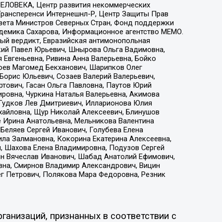
ЕЛОВЕКА, Центр развития некоммерческих
 Трансперенси Интернешнл-Р, Центр Защиты Прав
овета Министров Северных Стран, Фонд поддержки
адемика Сахарова, Информационное агентство МЕМО.
ый вердикт, Евразийская антимонопольная
кий Павел Юрьевич, Шнырова Ольга Вадимовна,
 Евгеньевна, Ривина Анна Валерьевна, Бойко
хоев Магомед Бекханович, Шарипков Олег
Борис Юльевич, Созаев Валерий Валерьевич,
тович, Гасан Ольга Павловна, Паутов Юрий
ровна, Чуркина Наталья Валерьевна, Акимова
 Гудков Лев Дмитриевич, Илларионова Юлия
ихайловна, Щур Николай Алексеевич, Блинушов
е Ирина Анатольевна, Мельникова Валентина
Беляев Сергей Иванович, Голубева Елена
ила Залмановна, Кокорина Екатерина Алексеевна,
, Шахова Елена Владимировна, Подузов Сергей
ин Вячеслав Иванович, Шабад Анатолий Ефимович,
вна, Смирнов Владимир Александрович, Вицин
ег Петрович, Полякова Мара Федоровна, Резник
ганизаций, признанных в соответствии с