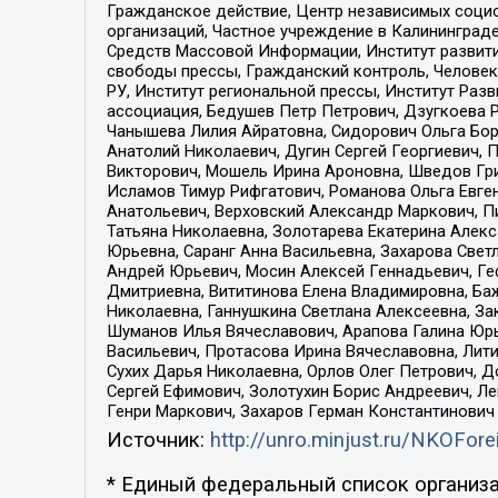
Гражданское действие, Центр независимых соци
организаций, Частное учреждение в Калининград
Средств Массовой Информации, Институт развити
свободы прессы, Гражданский контроль, Человек
РУ, Институт региональной прессы, Институт Ра
ассоциация, Бедушев Петр Петрович, Дзугкоева 
Чанышева Лилия Айратовна, Сидорович Ольга Бори
Анатолий Николаевич, Дугин Сергей Георгиевич, 
Викторович, Мошель Ирина Ароновна, Шведов Гри
Исламов Тимур Рифгатович, Романова Ольга Евге
Анатольевич, Верховский Александр Маркович, П
Татьяна Николаевна, Золотарева Екатерина Алек
Юрьевна, Саранг Анна Васильевна, Захарова Свет
Андрей Юрьевич, Мосин Алексей Геннадьевич, Ге
Дмитриевна, Вититинова Елена Владимировна, Ба
Николаевна, Ганнушкина Светлана Алексеевна, За
Шуманов Илья Вячеславович, Арапова Галина Юрь
Васильевич, Протасова Ирина Вячеславовна, Лит
Сухих Дарья Николаевна, Орлов Олег Петрович, 
Сергей Ефимович, Золотухин Борис Андреевич, Л
Генри Маркович, Захаров Герман Константинович
Источник:
http://unro.minjust.ru/NKOFore
* Единый федеральный список организа