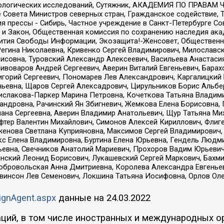
ологических исследований, Сутяжник, АКАДЕМИЯ ПО ПРАВАМ Ч
е Совета Министров северных стран, Гражданское содействие,
я прессы - Сибирь, Частное учреждение в Санкт-Петербурге С
 и Закон, Общественная комиссия по сохранению наследия ак
звития Свободы Информации, Экозащита!-Женсовет, Общественн
Регина Николаевна, Кривенко Сергей Владимирович, Милославс
совна, Туровский Александр Алексеевич, Васильева Анастасия
Пивоваров Андрей Сергеевич, Аверин Виталий Евгеньевич, Бара
горий Сергеевич, Пономарев Лев Александрович, Каргалицкий 
ньевна, Щаров Сергей Алексадрович, Цирульников Борис Альбер
ислакова-Паркер Марина Петровна, Кочеткова Татьяна Владими
сандровна, Рачинский Ян Збигневич, Жемкова Елена Борисовна,
лана Сергеевна, Аверин Владимир Анатольевич, Щур Татьяна М
фтер Валентин Михайлович, Симонов Алексей Кириллович, Флиг
женова Светлана Куприяновна, Максимов Сергей Владимирович, 
кс Елена Владимировна, Буртина Елена Юрьевна, Гендель Людм
евна, Свечников Анатолий Мариевич, Прохоров Вадим Юрьевич
инский Леонид Борисович, Лукашевский Сергей Маркович, Бахм
Добровольская Анна Дмитриевна, Королева Александра Евгенье
евинсон Лев Семенович, Локшина Татьяна Иосифовна, Орлов Ол
ignAgent.aspx
данные на
24.03.2022
ций, в том числе иностранных и международных ор