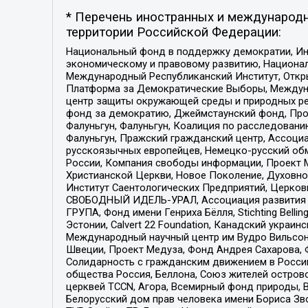
* Перечень иностранных и международн
территории Российской Федерации:
Национальный фонд в поддержку демократии, Ин
экономическому и правовому развитию, Национ
Международный Республиканский Институт, Откры
Платформа за Демократические Выборы, Междуна
центр защиты окружающей среды и природных ресу
фонд за демократию, Джеймстаунский фонд, Прож
Фалуньгун, Фалуньгун, Коалиция по расследован
Фалуньгун, Пражский гражданский центр, Ассоци
русскоязычных европейцев, Немецко-русский об
России, Компания свободы информации, Проект М
Христианской Церкви, Новое Поколение, Духовн
Институт Саентологических Предприятий, Церков
СВОБОДНЫЙ ИДЕЛЬ-УРАЛ, Ассоциация развития ж
ГРУПА, Фонд имени Генриха Бёлля, Stichting Bellin
Эстонии, Calvert 22 Foundation, Канадский укра
Международный научный центр им Вудро Вильсона
Швеции, Проект Медуза, Фонд Андрея Сахарова, Ф
Солидарность с гражданским движением в России 
общества Россия, Беллона, Союз жителей острово
церквей TCCN, Агора, Всемирный фонд природы, B
Белорусский дом прав человека имени Бориса Зво