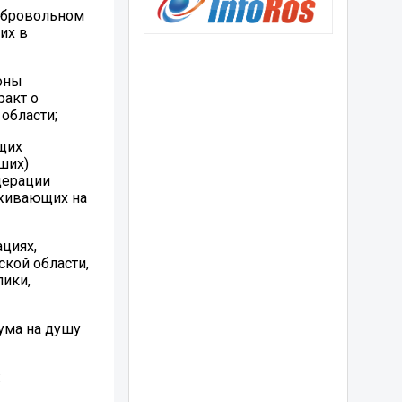
добровольном
их в
оны
ракт о
области;
щих
ших)
дерации
оживающих на
циях,
кой области,
лики,
ума на душу
: