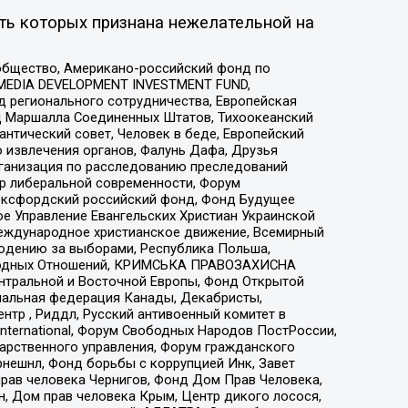
ть которых признана нежелательной на
общество, Американо-российский фонд по
 MEDIA DEVELOPMENT INVESTMENT FUND,
 регионального сотрудничества, Европейская
 Маршалла Соединенных Штатов, Тихоокеанский
нтический совет, Человек в беде, Европейский
 извлечения органов, Фалунь Дафа, Друзья
рганизация по расследованию преследований
тр либеральной современности, Форум
 Оксфордский российский фонд, Фонд Будущее
е Управление Евангельских Христиан Украинской
еждународное христианское движение, Всемирный
людению за выборами, Республика Польша,
народных Отношений, КРИМСЬКА ПРАВОЗАХИСНА
ы Центральной и Восточной Европы, Фонд Открытой
иональная федерация Канады, Декабристы,
тр , Риддл, Русский антивоенный комитет в
nternational, Форум Свободных Народов ПостРоссии,
дарственного управления, Форум гражданского
рнешнл, Фонд борьбы с коррупцией Инк, Завет
прав человека Чернигов, Фонд Дом Прав Человека,
н, Дом прав человека Крым, Центр дикого лосося,