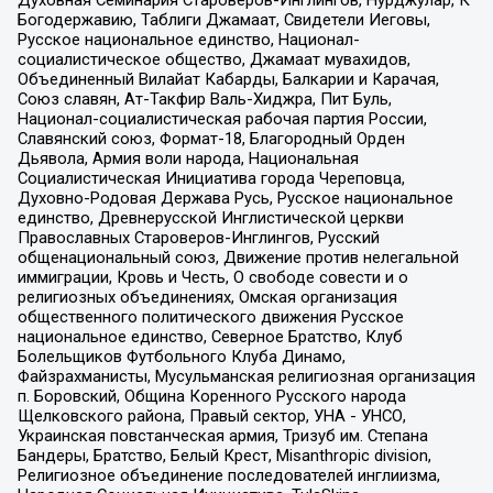
Богодержавию, Таблиги Джамаат, Свидетели Иеговы,
Русское национальное единство, Национал-
социалистическое общество, Джамаат мувахидов,
Объединенный Вилайат Кабарды, Балкарии и Карачая,
Союз славян, Ат-Такфир Валь-Хиджра, Пит Буль,
Национал-социалистическая рабочая партия России,
Славянский союз, Формат-18, Благородный Орден
Дьявола, Армия воли народа, Национальная
Социалистическая Инициатива города Череповца,
Духовно-Родовая Держава Русь, Русское национальное
единство, Древнерусской Инглистической церкви
Православных Староверов-Инглингов, Русский
общенациональный союз, Движение против нелегальной
иммиграции, Кровь и Честь, О свободе совести и о
религиозных объединениях, Омская организация
общественного политического движения Русское
национальное единство, Северное Братство, Клуб
Болельщиков Футбольного Клуба Динамо,
Файзрахманисты, Мусульманская религиозная организация
п. Боровский, Община Коренного Русского народа
Щелковского района, Правый сектор, УНА - УНСО,
Украинская повстанческая армия, Тризуб им. Степана
Бандеры, Братство, Белый Крест, Misanthropic division,
Религиозное объединение последователей инглиизма,