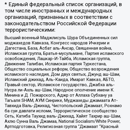
* Единый федеральный список организаций, в
том числе иностранных и международных
организаций, признанных в соответствии с
законодательством Российской Федерации
террористическими:
Высший военный Маджлисуль Шура Объединенных сил
моджахедов Кавказа, Конгресс народов Ичкерии и
Дагестана, База, Асбат аль-Ансар, Священная война,
Исламская группа, Братья-мусульмане, Партия исламского
освобождения, Лашкар-И-Тайба, Исламская группа,
Движение Талибан, Исламская партия Туркестана,
Общество социальных реформ, Общество возрождения
исламского наследия, Дом двух святых, Джунд аш-Шам,
Исламский джихад, Аль-Каида, Имарат Кавказ, АБТО,
Правый сектор, Исламское государство, Джабха аль-
Нусра ли-Ахль аш-Шам, Народное ополчение имени К.
Минина и Д. Пожарского, Аджр от Аллаха Субхану уа
Тагьаля SHAM, АУМ Синрике, Муджахеды джамаата Ат-
Тавхида Валь-Джихад, Чистопольский Джамаат, Рохнамо
ба суи давлати исломи, Террористическое сообщество
Сеть, Катиба Таухид валь-Джихад, Хайят Тахрир аш-Шам,
Ахлю Сунна Валь Джамаа, National Socialism/White Power,
Артподготовка, Религиозная группа “Джамаат “Красный