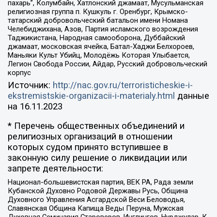
пахарь”, Колумбайн, Хатлонский джамаат, Мусульманская
религиозная группа п. Кушкуль г. Оренбург, Крымско-
татарский добровольческий батальон имени Номана
Челебиджихана, Азов, Партия исламского возрождения
Таджикистана, Народная самооборона, Дуббайский
джамаат, московская ячейка, Батал-Хаджи Белхороев,
Маньяки Культ Убийц, Молодёжь Которая Улыбается,
Легион Свобода России, Айдар, Русский добровольческий
корпус
Источник:
http://nac.gov.ru/terroristicheskie-i-
ekstremistskie-organizacii-i-materialy.html
данные
на
16.11.2023
* Перечень общественных объединений и
религиозных организаций в отношении
которых судом принято вступившее в
законную силу решение о ликвидации или
запрете деятельности:
Национал-большевистская партия, ВЕК РА, Рада земли
Кубанской Духовно Родовой Державы Русь, Община
Духовного Управления Асгардской Веси Беловодья,
Славянская Община Капища Веды Перуна, Мужская
Духовная Семинария Староверов-Инглингов, Нурджулар, К