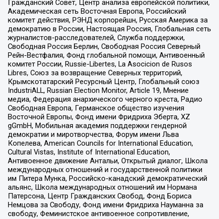
Гражданский Совет, Центр анализа европейской политики,
Академическая сеть Восточная Европа, Российский
комитет действия, РЭНД корпорейшн, Русская Америка за
демократию в России, Настоящая Россия, Глобальная сеть
журналистов-расследователей, Служба поддержки,
Свободная Россия Берлин, Свободная Россия Северный
Рейн-Вестфалия, Фонд глобальной помощи, Антивоенный
комитет России, Russie-Libertes, La Asocicion de Rusos
Libres, Союз за возвращение Северных территорий,
Крымскотатарский Ресурсный Центр, Глобальный союз
IndustriALL, Russian Election Monitor, Article 19, Мнение
медиа, Федерация анархического черного креста, Радио
Свободная Европа, Германское общество изучения
Восточной Европы, Фонд имени Фридриха Эберта, XZ
gGmbH, Мобильная академия поддержки гендерной
демократии и миротворчества, Форум имени Льва
Копелева, American Councils for International Education,
Cultural Vistas, Institute of International Education,
Антивоенное движение Антальи, Открытый диалог, Школа
международных отношений и государственной политики
им Питера Мунка, Российско-канадский демократический
альянс, Школа международных отношений им Нормана
Патерсона, Центр Гражданских Свобод, Фонд Бориса
Немцова за Свободу, Фонд имени Фридриха Науманна за
свободу, Феминистское антивоенное сопротивление,