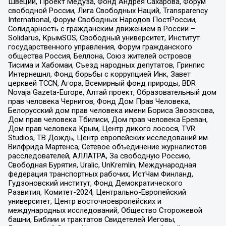
Швеции, Проект Медуза, Фонд Андрея Сахарова, Форум
свободной России, Лига Свободных Наций, Transparеncy
International, Форум Свободных Народов ПостРоссии,
Солидарность с гражданским движением в России –
Solidarus, КрымSOS, Свободный университет, Институт
государственного управления, Форум гражданского
общества Россия, Беллона, Союз жителей островов
Тисима и Хабомаи, Съезд народных депутатов, Гринпис
Интернешнл, Фонд борьбы с коррупцией Инк, Завет
церквей TCCN, Агора, Всемирный фонд природы, BDR
Novaja Gazeta-Europe, Алтай проект, Образовательный дом
прав человека Чернигов, Фонд Дом Прав Человека,
Белорусский дом прав человека имени Бориса Звозскова,
Дом прав человека Тбилиси, Дом прав человека Ереван,
Дом прав человека Крым, Центр дикого лосося, TVR
Studios, ТВ Дождь, Центр европейских исследований им
Вилфрида Мартенса, Сетевое объединение журналистов
расследователей, АЛЛАТРА, За свободную Россию,
Свободная Бурятия, Uralic, UnKremlin, Международная
федерация транспортных рабочих, ИстЧам Финланд,
Гудзоновский институт, Фонд Демократического
Развития, Комитет-2024, Центрально-Европейский
университет, Центр восточноевропейских и
международных исследований, Общество Сторожевой
башни, Библии и трактатов Свидетелей Иеговы,