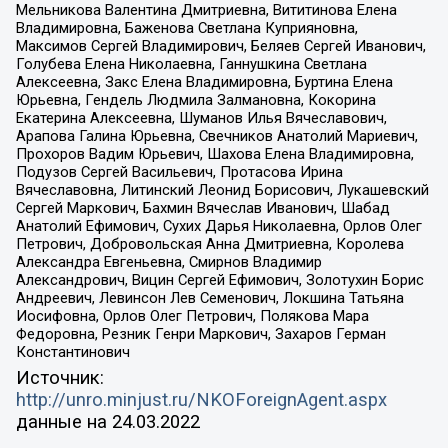
Мельникова Валентина Дмитриевна, Вититинова Елена
Владимировна, Баженова Светлана Куприяновна,
Максимов Сергей Владимирович, Беляев Сергей Иванович,
Голубева Елена Николаевна, Ганнушкина Светлана
Алексеевна, Закс Елена Владимировна, Буртина Елена
Юрьевна, Гендель Людмила Залмановна, Кокорина
Екатерина Алексеевна, Шуманов Илья Вячеславович,
Арапова Галина Юрьевна, Свечников Анатолий Мариевич,
Прохоров Вадим Юрьевич, Шахова Елена Владимировна,
Подузов Сергей Васильевич, Протасова Ирина
Вячеславовна, Литинский Леонид Борисович, Лукашевский
Сергей Маркович, Бахмин Вячеслав Иванович, Шабад
Анатолий Ефимович, Сухих Дарья Николаевна, Орлов Олег
Петрович, Добровольская Анна Дмитриевна, Королева
Александра Евгеньевна, Смирнов Владимир
Александрович, Вицин Сергей Ефимович, Золотухин Борис
Андреевич, Левинсон Лев Семенович, Локшина Татьяна
Иосифовна, Орлов Олег Петрович, Полякова Мара
Федоровна, Резник Генри Маркович, Захаров Герман
Константинович
Источник:
http://unro.minjust.ru/NKOForeignAgent.aspx
данные на
24.03.2022