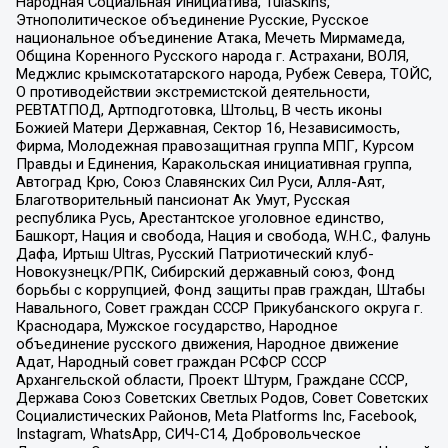
Народная Социальная Инициатива, TulaSkins,
Этнополитическое объединение Русские, Русское
национальное объединение Атака, Мечеть Мирмамеда,
Община Коренного Русского народа г. Астрахани, ВОЛЯ,
Меджлис крымскотатарского народа, Рубеж Севера, ТОЙС,
О противодействии экстремистской деятельности,
РЕВТАТПОД, Артподготовка, Штольц, В честь иконы
Божией Матери Державная, Сектор 16, Независимость,
Фирма, Молодежная правозащитная группа МПГ, Курсом
Правды и Единения, Каракольская инициативная группа,
Автоград Крю, Союз Славянских Сил Руси, Алля-Аят,
Благотворительный пансионат Ак Умут, Русская
республика Русь, Арестантское уголовное единство,
Башкорт, Нация и свобода, Нация и свобода, W.H.С., Фалунь
Дафа, Иртыш Ultras, Русский Патриотический клуб-
Новокузнецк/РПК, Сибирский державный союз, Фонд
борьбы с коррупцией, Фонд защиты прав граждан, Штабы
Навального, Совет граждан СССР Прикубанского округа г.
Краснодара, Мужское государство, Народное
объединение русского движения, Народное движение
Адат, Народный совет граждан РСФСР СССР
Архангельской области, Проект Штурм, Граждане СССР,
Держава Союз Советских Светлых Родов, Совет Советских
Социалистических Районов, Meta Platforms Inc, Facebook,
Instagram, WhatsApp, СИЧ-С14, Добровольческое