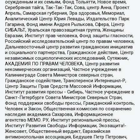
осужденным и их семьям, Фонд Тольятти, Новое время,
Серебряная тайга, Так-Так-Так, Сова, центр Анна, Проект
Апрель, Самарская губерния, Эра здоровья, Мемориал,
Аналитический Центр Юрия Левады, Издательство Парк
Гагарина, Фонд имени Андрея Рылькова, Сфера, Центр
СИБАЛЬТ, Уральская правозащитная группа, Женщины
Евразии, Институт прав человека, Фонд защиты гласности,
Российский исследовательский центр по правам человека,
Дальневосточный центр развития гражданских инициатив
и социального партнерства, Гражданское действие, Центр
независимых социологических исследований, Сутяжник,
АКАДЕМИЯ ПО ПРАВАМ ЧЕЛОВЕКА, Центр развития
некоммерческих организаций, Частное учреждение в
Калининграде Совета Министров северных стран,
Гражданское содействие, Трансперенси Интернешнл-Р,
Центр Защиты Прав Средств Массовой Информации,
Институт развития прессы - Сибирь, Частное учреждение в
Санкт-Петербурге Совета Министров Северных Стран,
Фонд поддержки свободы прессы, Гражданский контроль,
Человек и Закон, Общественная комиссия по сохранению
наследия академика Сахарова, Информационное
агентство МЕМО. РУ, Институт региональной прессы,
Институт Развития Свободы Информации, Экозащита!-
Женсовет, Общественный вердикт, Евразийская
антимонопольная ассоциация, Бедушев Петр Петрович,