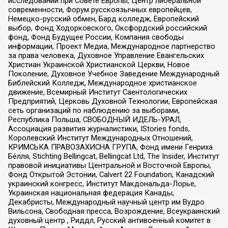
исследований при Совете Европы, Центр либеральной
современности, Форум русскоязычных европейцев,
Немецко-русский обмен, Бард колледж, Европейский
выбор, Фонд Ходорковского, Оксфордский российский
фонд, Фонд Будущее России, Компания свободы
информации, Проект Медиа, Международное партнерство
за права человека, Духовное Управление Евангельских
Христиан Украинской Христианской Церкви, Новое
Поколение, Духовное Учебное Заведение Международный
Библейский Колледж, Международное христианское
движение, Всемирный Институт Саентологических
Предприятий, Церковь Духовной Технологии, Европейская
сеть организаций по наблюдению за выборами,
Республика Польша, СВОБОДНЫЙ ИДЕЛЬ-УРАЛ,
Ассоциация развития журналистики, IStories fonds,
Королевский Институт Международных Отношений,
КРИМСЬКА ПРАВОЗАХИСНА ГРУПА, Фонд имени Генриха
Бёлля, Stichting Bellingcat, Bellingcat Ltd, The Insider, Институт
правовой инициативы Центральной и Восточной Европы,
Фонд Открытой Эстонии, Calvert 22 Foundation, Канадский
украинский конгресс, Институт Макдональда-Лорье,
Украинская национальная федерация Канады,
Декабристы, Международный научный центр им Вудро
Вильсона, Свободная пресса, Возрождение, Всеукраинский
духовный центр , Риддл, Русский антивоенный комитет в