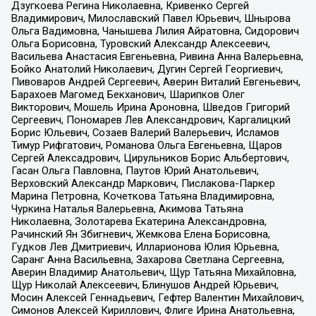
Дзугкоева Регина Николаевна, Кривенко Сергей
Владимирович, Милославский Павел Юрьевич, Шнырова
Ольга Вадимовна, Чанышева Лилия Айратовна, Сидорович
Ольга Борисовна, Туровский Александр Алексеевич,
Васильева Анастасия Евгеньевна, Ривина Анна Валерьевна,
Бойко Анатолий Николаевич, Дугин Сергей Георгиевич,
Пивоваров Андрей Сергеевич, Аверин Виталий Евгеньевич,
Барахоев Магомед Бекханович, Шарипков Олег
Викторович, Мошель Ирина Ароновна, Шведов Григорий
Сергеевич, Пономарев Лев Александрович, Каргалицкий
Борис Юльевич, Созаев Валерий Валерьевич, Исламов
Тимур Рифгатович, Романова Ольга Евгеньевна, Щаров
Сергей Алексадрович, Цирульников Борис Альбертович,
Гасан Ольга Павловна, Паутов Юрий Анатольевич,
Верховский Александр Маркович, Пислакова-Паркер
Марина Петровна, Кочеткова Татьяна Владимировна,
Чуркина Наталья Валерьевна, Акимова Татьяна
Николаевна, Золотарева Екатерина Александровна,
Рачинский Ян Збигневич, Жемкова Елена Борисовна,
Гудков Лев Дмитриевич, Илларионова Юлия Юрьевна,
Саранг Анна Васильевна, Захарова Светлана Сергеевна,
Аверин Владимир Анатольевич, Щур Татьяна Михайловна,
Щур Николай Алексеевич, Блинушов Андрей Юрьевич,
Мосин Алексей Геннадьевич, Гефтер Валентин Михайлович,
Симонов Алексей Кириллович, Флиге Ирина Анатольевна,