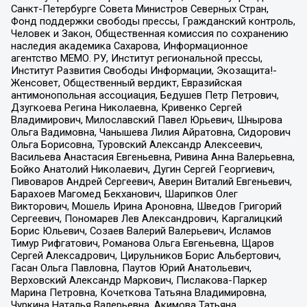
Санкт-Петербурге Совета Министров Северных Стран,
Фонд поддержки свободы прессы, Гражданский контроль,
Человек и Закон, Общественная комиссия по сохранению
наследия академика Сахарова, Информационное
агентство МЕМО. РУ, Институт региональной прессы,
Институт Развития Свободы Информации, Экозащита!-
Женсовет, Общественный вердикт, Евразийская
антимонопольная ассоциация, Бедушев Петр Петрович,
Дзугкоева Регина Николаевна, Кривенко Сергей
Владимирович, Милославский Павел Юрьевич, Шнырова
Ольга Вадимовна, Чанышева Лилия Айратовна, Сидорович
Ольга Борисовна, Туровский Александр Алексеевич,
Васильева Анастасия Евгеньевна, Ривина Анна Валерьевна,
Бойко Анатолий Николаевич, Дугин Сергей Георгиевич,
Пивоваров Андрей Сергеевич, Аверин Виталий Евгеньевич,
Барахоев Магомед Бекханович, Шарипков Олег
Викторович, Мошель Ирина Ароновна, Шведов Григорий
Сергеевич, Пономарев Лев Александрович, Каргалицкий
Борис Юльевич, Созаев Валерий Валерьевич, Исламов
Тимур Рифгатович, Романова Ольга Евгеньевна, Щаров
Сергей Алексадрович, Цирульников Борис Альбертович,
Гасан Ольга Павловна, Паутов Юрий Анатольевич,
Верховский Александр Маркович, Пислакова-Паркер
Марина Петровна, Кочеткова Татьяна Владимировна,
Чуркина Наталья Валерьевна, Акимова Татьяна