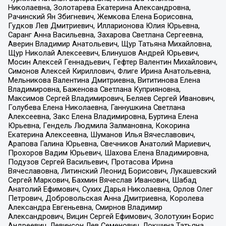
Николаевна, Золотарева Екатерина Александровна,
Рачинский Ян Збигневич, Жемкова Елена Борисовна,
Гудков Лев Дмитриевич, Илларионова Юлия Юрьевна,
Саранг Анна Васильевна, Захарова Светлана Сергеевна,
Аверин Владимир Анатольевич, Щур Татьяна Михайловна,
Щур Николай Алексеевич, Блинушов Андрей Юрьевич,
Мосин Алексей Геннадьевич, Гефтер Валентин Михайлович,
Симонов Алексей Кириллович, Флиге Ирина Анатольевна,
Мельникова Валентина Дмитриевна, Вититинова Елена
Владимировна, Баженова Светлана Куприяновна,
Максимов Сергей Владимирович, Беляев Сергей Иванович,
Голубева Елена Николаевна, Ганнушкина Светлана
Алексеевна, Закс Елена Владимировна, Буртина Елена
Юрьевна, Гендель Людмила Залмановна, Кокорина
Екатерина Алексеевна, Шуманов Илья Вячеславович,
Арапова Галина Юрьевна, Свечников Анатолий Мариевич,
Прохоров Вадим Юрьевич, Шахова Елена Владимировна,
Подузов Сергей Васильевич, Протасова Ирина
Вячеславовна, Литинский Леонид Борисович, Лукашевский
Сергей Маркович, Бахмин Вячеслав Иванович, Шабад
Анатолий Ефимович, Сухих Дарья Николаевна, Орлов Олег
Петрович, Добровольская Анна Дмитриевна, Королева
Александра Евгеньевна, Смирнов Владимир
Александрович, Вицин Сергей Ефимович, Золотухин Борис
Андреевич, Левинсон Лев Семенович, Локшина Татьяна