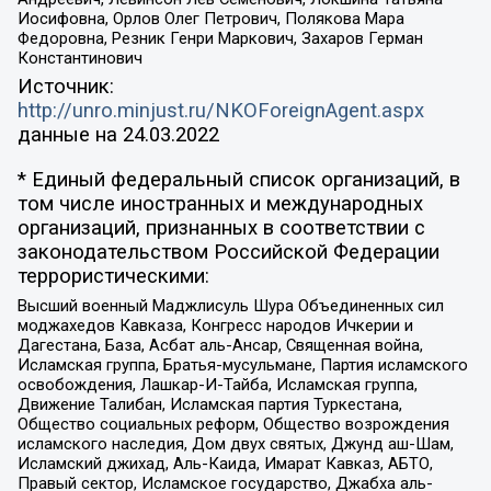
Иосифовна, Орлов Олег Петрович, Полякова Мара
Федоровна, Резник Генри Маркович, Захаров Герман
Константинович
Источник:
http://unro.minjust.ru/NKOForeignAgent.aspx
данные на
24.03.2022
* Единый федеральный список организаций, в
том числе иностранных и международных
организаций, признанных в соответствии с
законодательством Российской Федерации
террористическими:
Высший военный Маджлисуль Шура Объединенных сил
моджахедов Кавказа, Конгресс народов Ичкерии и
Дагестана, База, Асбат аль-Ансар, Священная война,
Исламская группа, Братья-мусульмане, Партия исламского
освобождения, Лашкар-И-Тайба, Исламская группа,
Движение Талибан, Исламская партия Туркестана,
Общество социальных реформ, Общество возрождения
исламского наследия, Дом двух святых, Джунд аш-Шам,
Исламский джихад, Аль-Каида, Имарат Кавказ, АБТО,
Правый сектор, Исламское государство, Джабха аль-