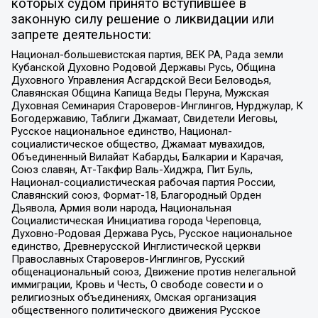
которых судом принято вступившее в
законную силу решение о ликвидации или
запрете деятельности:
Национал-большевистская партия, ВЕК РА, Рада земли
Кубанской Духовно Родовой Державы Русь, Община
Духовного Управления Асгардской Веси Беловодья,
Славянская Община Капища Веды Перуна, Мужская
Духовная Семинария Староверов-Инглингов, Нурджулар, К
Богодержавию, Таблиги Джамаат, Свидетели Иеговы,
Русское национальное единство, Национал-
социалистическое общество, Джамаат мувахидов,
Объединенный Вилайат Кабарды, Балкарии и Карачая,
Союз славян, Ат-Такфир Валь-Хиджра, Пит Буль,
Национал-социалистическая рабочая партия России,
Славянский союз, Формат-18, Благородный Орден
Дьявола, Армия воли народа, Национальная
Социалистическая Инициатива города Череповца,
Духовно-Родовая Держава Русь, Русское национальное
единство, Древнерусской Инглистической церкви
Православных Староверов-Инглингов, Русский
общенациональный союз, Движение против нелегальной
иммиграции, Кровь и Честь, О свободе совести и о
религиозных объединениях, Омская организация
общественного политического движения Русское