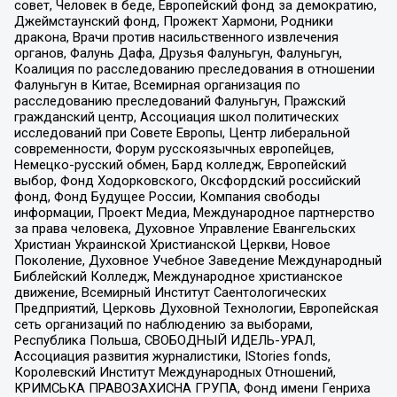
совет, Человек в беде, Европейский фонд за демократию,
Джеймстаунский фонд, Прожект Хармони, Родники
дракона, Врачи против насильственного извлечения
органов, Фалунь Дафа, Друзья Фалуньгун, Фалуньгун,
Коалиция по расследованию преследования в отношении
Фалуньгун в Китае, Всемирная организация по
расследованию преследований Фалуньгун, Пражский
гражданский центр, Ассоциация школ политических
исследований при Совете Европы, Центр либеральной
современности, Форум русскоязычных европейцев,
Немецко-русский обмен, Бард колледж, Европейский
выбор, Фонд Ходорковского, Оксфордский российский
фонд, Фонд Будущее России, Компания свободы
информации, Проект Медиа, Международное партнерство
за права человека, Духовное Управление Евангельских
Христиан Украинской Христианской Церкви, Новое
Поколение, Духовное Учебное Заведение Международный
Библейский Колледж, Международное христианское
движение, Всемирный Институт Саентологических
Предприятий, Церковь Духовной Технологии, Европейская
сеть организаций по наблюдению за выборами,
Республика Польша, СВОБОДНЫЙ ИДЕЛЬ-УРАЛ,
Ассоциация развития журналистики, IStories fonds,
Королевский Институт Международных Отношений,
КРИМСЬКА ПРАВОЗАХИСНА ГРУПА, Фонд имени Генриха