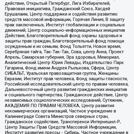
действие, Открытый Петербург, Лига Избирателей,
Правовая инициатива, Гражданский Союз, Хасдей
Ерушалаим, Центр поддержки и содействия развитию
средств массовой информации, Горячая Линия, В защиту
прав заключенных, Институт глобализации и социальных
движений, Центр социально-информационных инициатив
Действие, Благотворительный фонд охраны здоровья и
защиты прав граждан, Благотворительный фонд помощи
осужденным и их семьям, Фонд Тольятти, Новое время,
Серебряная тайга, Так-Так-Так, Сова, центр Анна, Проект
Апрель, Самарская губерния, Эра здоровья, Мемориал,
Аналитический Центр Юрия Левады, Издательство Парк
Гагарина, Фонд имени Андрея Рылькова, Сфера, Центр
СИБАЛЬТ, Уральская правозащитная группа, Женщины
Евразии, Институт прав человека, Фонд защиты гласности,
Российский исследовательский центр по правам человека,
Дальневосточный центр развития гражданских инициатив
и социального партнерства, Гражданское действие, Центр
независимых социологических исследований, Сутяжник,
АКАДЕМИЯ ПО ПРАВАМ ЧЕЛОВЕКА, Центр развития
некоммерческих организаций, Частное учреждение в
Калининграде Совета Министров северных стран,
Гражданское содействие, Трансперенси Интернешнл-Р,
Центр Защиты Прав Средств Массовой Информации,
Институт развития прессы - Сибирь, Частное учреждение в