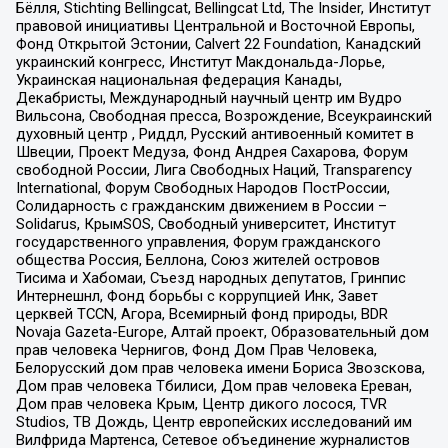
Бёлля, Stichting Bellingcat, Bellingcat Ltd, The Insider, Институт
правовой инициативы Центральной и Восточной Европы,
Фонд Открытой Эстонии, Calvert 22 Foundation, Канадский
украинский конгресс, Институт Макдональда-Лорье,
Украинская национальная федерация Канады,
Декабристы, Международный научный центр им Вудро
Вильсона, Свободная пресса, Возрождение, Всеукраинский
духовный центр , Риддл, Русский антивоенный комитет в
Швеции, Проект Медуза, Фонд Андрея Сахарова, Форум
свободной России, Лига Свободных Наций, Transparеncy
International, Форум Свободных Народов ПостРоссии,
Солидарность с гражданским движением в России –
Solidarus, КрымSOS, Свободный университет, Институт
государственного управления, Форум гражданского
общества Россия, Беллона, Союз жителей островов
Тисима и Хабомаи, Съезд народных депутатов, Гринпис
Интернешнл, Фонд борьбы с коррупцией Инк, Завет
церквей TCCN, Агора, Всемирный фонд природы, BDR
Novaja Gazeta-Europe, Алтай проект, Образовательный дом
прав человека Чернигов, Фонд Дом Прав Человека,
Белорусский дом прав человека имени Бориса Звозскова,
Дом прав человека Тбилиси, Дом прав человека Ереван,
Дом прав человека Крым, Центр дикого лосося, TVR
Studios, ТВ Дождь, Центр европейских исследований им
Вилфрида Мартенса, Сетевое объединение журналистов