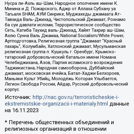
Нусра ли-Ахль аш-Шам, Народное ополчение имени К.
Минина и Д. Пожарского, Аджр от Аллаха Субхану уа
Тагьаля SHAM, АУМ Синрике, Муджахеды джамаата Ат-
Тавхида Валь-Джихад, Чистопольский Джамаат, Рохнамо
ба суи давлати исломи, Террористическое сообщество
Сеть, Катиба Таухид валь-Джихад, Хайят Тахрир аш-Шам,
Ахлю Сунна Валь Джамаа, National Socialism/White Power,
Артподготовка, Религиозная группа “Джамаат “Красный
пахарь”, Колумбайн, Хатлонский джамаат, Мусульманская
религиозная группа п. Кушкуль г. Оренбург, Крымско-
татарский добровольческий батальон имени Номана
Челебиджихана, Азов, Партия исламского возрождения
Таджикистана, Народная самооборона, Дуббайский
джамаат, московская ячейка, Батал-Хаджи Белхороев,
Маньяки Культ Убийц, Молодёжь Которая Улыбается,
Легион Свобода России, Айдар, Русский добровольческий
корпус
Источник:
http://nac.gov.ru/terroristicheskie-i-
ekstremistskie-organizacii-i-materialy.html
данные
на
16.11.2023
* Перечень общественных объединений и
религиозных организаций в отношении