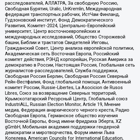
расследователей, АЛЛАТРА, За свободную Россию,
Свободная Бурятия, Uralic, UnKremlin, Международная
федерация транспортных рабочих, ИстЧам Финланд,
Гудзоновский институт, Фонд Демократического
Развития, Комитет-2024, Центрально-Европейский
университет, Центр восточноевропейских и
международных исследований, Общество Сторожевой
башни, Библии и трактатов Свидетелей Иеговы,
Гражданский Совет, Центр анализа европейской политики,
Академическая сеть Восточная Европа, Российский
комитет действия, РЭНД корпорейшн, Русская Америка за
демократию в России, Настоящая Россия, Глобальная сеть
журналистов-расследователей, Служба поддержки,
Свободная Россия Берлин, Свободная Россия Северный
Рейн-Вестфалия, Фонд глобальной помощи, Антивоенный
комитет России, Russie-Libertes, La Asocicion de Rusos
Libres, Союз за возвращение Северных территорий,
Крымскотатарский Ресурсный Центр, Глобальный союз
IndustriALL, Russian Election Monitor, Article 19, Мнение
медиа, Федерация анархического черного креста, Радио
Свободная Европа, Германское общество изучения
Восточной Европы, Фонд имени Фридриха Эберта, XZ
gGmbH, Мобильная академия поддержки гендерной
демократии и миротворчества, Форум имени Льва
Копелева, American Councils for International Education,