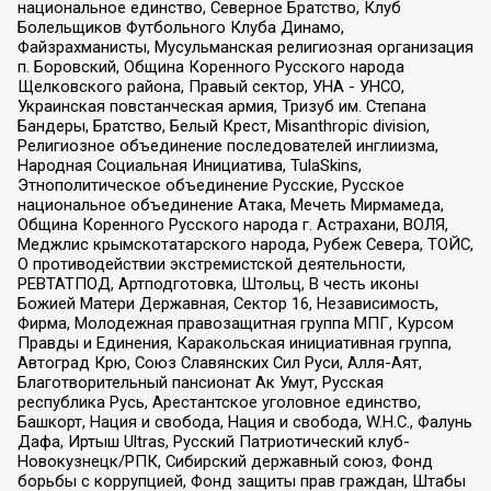
национальное единство, Северное Братство, Клуб
Болельщиков Футбольного Клуба Динамо,
Файзрахманисты, Мусульманская религиозная организация
п. Боровский, Община Коренного Русского народа
Щелковского района, Правый сектор, УНА - УНСО,
Украинская повстанческая армия, Тризуб им. Степана
Бандеры, Братство, Белый Крест, Misanthropic division,
Религиозное объединение последователей инглиизма,
Народная Социальная Инициатива, TulaSkins,
Этнополитическое объединение Русские, Русское
национальное объединение Атака, Мечеть Мирмамеда,
Община Коренного Русского народа г. Астрахани, ВОЛЯ,
Меджлис крымскотатарского народа, Рубеж Севера, ТОЙС,
О противодействии экстремистской деятельности,
РЕВТАТПОД, Артподготовка, Штольц, В честь иконы
Божией Матери Державная, Сектор 16, Независимость,
Фирма, Молодежная правозащитная группа МПГ, Курсом
Правды и Единения, Каракольская инициативная группа,
Автоград Крю, Союз Славянских Сил Руси, Алля-Аят,
Благотворительный пансионат Ак Умут, Русская
республика Русь, Арестантское уголовное единство,
Башкорт, Нация и свобода, Нация и свобода, W.H.С., Фалунь
Дафа, Иртыш Ultras, Русский Патриотический клуб-
Новокузнецк/РПК, Сибирский державный союз, Фонд
борьбы с коррупцией, Фонд защиты прав граждан, Штабы