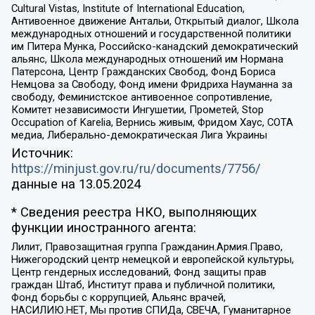
Cultural Vistas, Institute of International Education,
Антивоенное движение Антальи, Открытый диалог, Школа
международных отношений и государственной политики
им Питера Мунка, Российско-канадский демократический
альянс, Школа международных отношений им Нормана
Патерсона, Центр Гражданских Свобод, Фонд Бориса
Немцова за Свободу, Фонд имени Фридриха Науманна за
свободу, Феминистское антивоенное сопротивление,
Комитет независимости Ингушетии, Прометей, Stop
Occupation of Karelia, Вернись живым, Фридом Хаус, СОТА
медиа, Либерально-демократическая Лига Украины
Источник:
https://minjust.gov.ru/ru/documents/7756/
данные на
13.05.2024
* Сведения реестра НКО, выполняющих
функции иностранного агента:
Лилит, Правозащитная группа Гражданин.Армия.Право,
Нижегородский центр немецкой и европейской культуры,
Центр гендерных исследований, Фонд защиты прав
граждан Штаб, Институт права и публичной политики,
Фонд борьбы с коррупцией, Альянс врачей,
НАСИЛИЮ.НЕТ, Мы против СПИДа, СВЕЧА, Гуманитарное