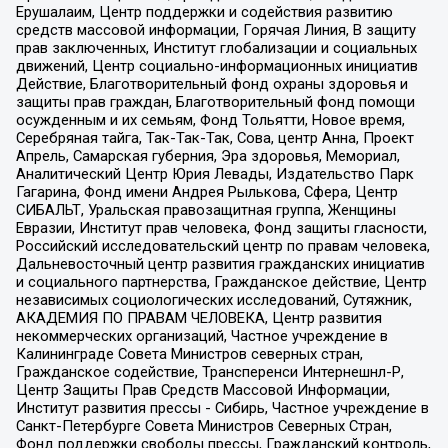
Ерушалаим, Центр поддержки и содействия развитию
средств массовой информации, Горячая Линия, В защиту
прав заключенных, Институт глобализации и социальных
движений, Центр социально-информационных инициатив
Действие, Благотворительный фонд охраны здоровья и
защиты прав граждан, Благотворительный фонд помощи
осужденным и их семьям, Фонд Тольятти, Новое время,
Серебряная тайга, Так-Так-Так, Сова, центр Анна, Проект
Апрель, Самарская губерния, Эра здоровья, Мемориал,
Аналитический Центр Юрия Левады, Издательство Парк
Гагарина, Фонд имени Андрея Рылькова, Сфера, Центр
СИБАЛЬТ, Уральская правозащитная группа, Женщины
Евразии, Институт прав человека, Фонд защиты гласности,
Российский исследовательский центр по правам человека,
Дальневосточный центр развития гражданских инициатив
и социального партнерства, Гражданское действие, Центр
независимых социологических исследований, Сутяжник,
АКАДЕМИЯ ПО ПРАВАМ ЧЕЛОВЕКА, Центр развития
некоммерческих организаций, Частное учреждение в
Калининграде Совета Министров северных стран,
Гражданское содействие, Трансперенси Интернешнл-Р,
Центр Защиты Прав Средств Массовой Информации,
Институт развития прессы - Сибирь, Частное учреждение в
Санкт-Петербурге Совета Министров Северных Стран,
Фонд поддержки свободы прессы, Гражданский контроль,