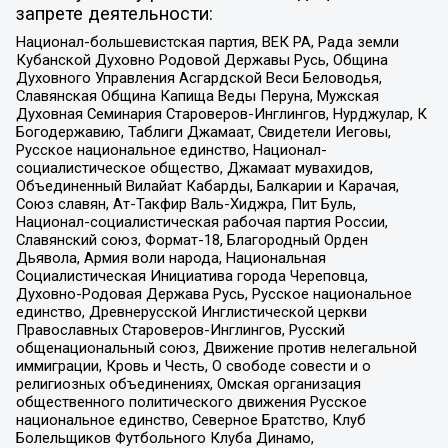
запрете деятельности:
Национал-большевистская партия, ВЕК РА, Рада земли
Кубанской Духовно Родовой Державы Русь, Община
Духовного Управления Асгардской Веси Беловодья,
Славянская Община Капища Веды Перуна, Мужская
Духовная Семинария Староверов-Инглингов, Нурджулар, К
Богодержавию, Таблиги Джамаат, Свидетели Иеговы,
Русское национальное единство, Национал-
социалистическое общество, Джамаат мувахидов,
Объединенный Вилайат Кабарды, Балкарии и Карачая,
Союз славян, Ат-Такфир Валь-Хиджра, Пит Буль,
Национал-социалистическая рабочая партия России,
Славянский союз, Формат-18, Благородный Орден
Дьявола, Армия воли народа, Национальная
Социалистическая Инициатива города Череповца,
Духовно-Родовая Держава Русь, Русское национальное
единство, Древнерусской Инглистической церкви
Православных Староверов-Инглингов, Русский
общенациональный союз, Движение против нелегальной
иммиграции, Кровь и Честь, О свободе совести и о
религиозных объединениях, Омская организация
общественного политического движения Русское
национальное единство, Северное Братство, Клуб
Болельщиков Футбольного Клуба Динамо,