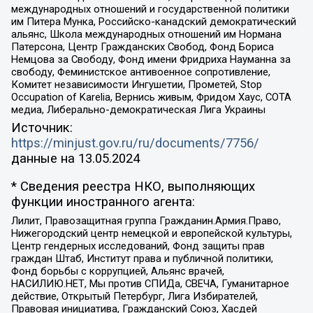
международных отношений и государственной политики
им Питера Мунка, Российско-канадский демократический
альянс, Школа международных отношений им Нормана
Патерсона, Центр Гражданских Свобод, Фонд Бориса
Немцова за Свободу, Фонд имени Фридриха Науманна за
свободу, Феминистское антивоенное сопротивление,
Комитет независимости Ингушетии, Прометей, Stop
Occupation of Karelia, Вернись живым, Фридом Хаус, СОТА
медиа, Либерально-демократическая Лига Украины
Источник:
https://minjust.gov.ru/ru/documents/7756/
данные на
13.05.2024
* Сведения реестра НКО, выполняющих
функции иностранного агента:
Лилит, Правозащитная группа Гражданин.Армия.Право,
Нижегородский центр немецкой и европейской культуры,
Центр гендерных исследований, Фонд защиты прав
граждан Штаб, Институт права и публичной политики,
Фонд борьбы с коррупцией, Альянс врачей,
НАСИЛИЮ.НЕТ, Мы против СПИДа, СВЕЧА, Гуманитарное
действие, Открытый Петербург, Лига Избирателей,
Правовая инициатива, Гражданский Союз, Хасдей