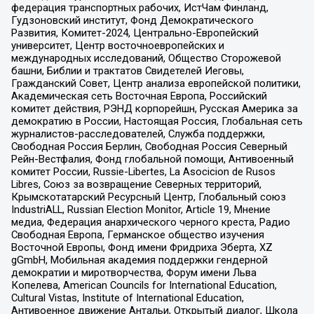
федерация транспортных рабочих, ИстЧам Финланд,
Гудзоновский институт, Фонд Демократического
Развития, Комитет-2024, Центрально-Европейский
университет, Центр восточноевропейских и
международных исследований, Общество Сторожевой
башни, Библии и трактатов Свидетелей Иеговы,
Гражданский Совет, Центр анализа европейской политики,
Академическая сеть Восточная Европа, Российский
комитет действия, РЭНД корпорейшн, Русская Америка за
демократию в России, Настоящая Россия, Глобальная сеть
журналистов-расследователей, Служба поддержки,
Свободная Россия Берлин, Свободная Россия Северный
Рейн-Вестфалия, Фонд глобальной помощи, Антивоенный
комитет России, Russie-Libertes, La Asocicion de Rusos
Libres, Союз за возвращение Северных территорий,
Крымскотатарский Ресурсный Центр, Глобальный союз
IndustriALL, Russian Election Monitor, Article 19, Мнение
медиа, Федерация анархического черного креста, Радио
Свободная Европа, Германское общество изучения
Восточной Европы, Фонд имени Фридриха Эберта, XZ
gGmbH, Мобильная академия поддержки гендерной
демократии и миротворчества, Форум имени Льва
Копелева, American Councils for International Education,
Cultural Vistas, Institute of International Education,
Антивоенное движение Антальи, Открытый диалог, Школа