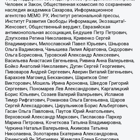
Человек и Закон, Общественная комиссия по сохранению
наследия академика Сахарова, Информационное
агентство МЕМО. РУ, Институт региональной прессы,
Институт Развития Свободы Информации, Экозащита!-
Женсовет, Общественный вердикт, Евразийская
антимонопольная ассоциация, Бедушев Петр Петрович,
Дзугкоева Регина Николаевна, Кривенко Сергей
Владимирович, Милославский Павел Юрьевич, Шнырова
Ольга Вадимовна, Чанышева Лилия Айратовна, Сидорович
Ольга Борисовна, Туровский Александр Алексеевич,
Васильева Анастасия Евгеньевна, Ривина Анна Валерьевна,
Бойко Анатолий Николаевич, Дугин Сергей Георгиевич,
Пивоваров Андрей Сергеевич, Аверин Виталий Евгеньевич,
Барахоев Магомед Бекханович, Шарипков Олег
Викторович, Мошель Ирина Ароновна, Шведов Григорий
Сергеевич, Пономарев Лев Александрович, Каргалицкий
Борис Юльевич, Созаев Валерий Валерьевич, Исламов
Тимур Рифгатович, Романова Ольга Евгеньевна, Щаров
Сергей Алексадрович, Цирульников Борис Альбертович,
Гасан Ольга Павловна, Паутов Юрий Анатольевич,
Верховский Александр Маркович, Пислакова-Паркер
Марина Петровна, Кочеткова Татьяна Владимировна,
Чуркина Наталья Валерьевна, Акимова Татьяна
Николаевна, Золотарева Екатерина Александровна,
Рачинский Ян Збигневич, Жемкова Елена Борисовна,