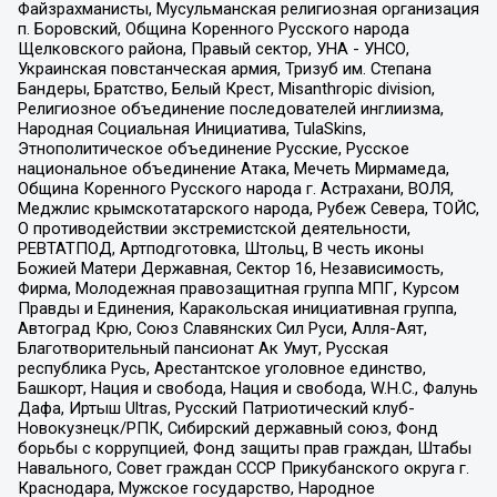
Файзрахманисты, Мусульманская религиозная организация
п. Боровский, Община Коренного Русского народа
Щелковского района, Правый сектор, УНА - УНСО,
Украинская повстанческая армия, Тризуб им. Степана
Бандеры, Братство, Белый Крест, Misanthropic division,
Религиозное объединение последователей инглиизма,
Народная Социальная Инициатива, TulaSkins,
Этнополитическое объединение Русские, Русское
национальное объединение Атака, Мечеть Мирмамеда,
Община Коренного Русского народа г. Астрахани, ВОЛЯ,
Меджлис крымскотатарского народа, Рубеж Севера, ТОЙС,
О противодействии экстремистской деятельности,
РЕВТАТПОД, Артподготовка, Штольц, В честь иконы
Божией Матери Державная, Сектор 16, Независимость,
Фирма, Молодежная правозащитная группа МПГ, Курсом
Правды и Единения, Каракольская инициативная группа,
Автоград Крю, Союз Славянских Сил Руси, Алля-Аят,
Благотворительный пансионат Ак Умут, Русская
республика Русь, Арестантское уголовное единство,
Башкорт, Нация и свобода, Нация и свобода, W.H.С., Фалунь
Дафа, Иртыш Ultras, Русский Патриотический клуб-
Новокузнецк/РПК, Сибирский державный союз, Фонд
борьбы с коррупцией, Фонд защиты прав граждан, Штабы
Навального, Совет граждан СССР Прикубанского округа г.
Краснодара, Мужское государство, Народное