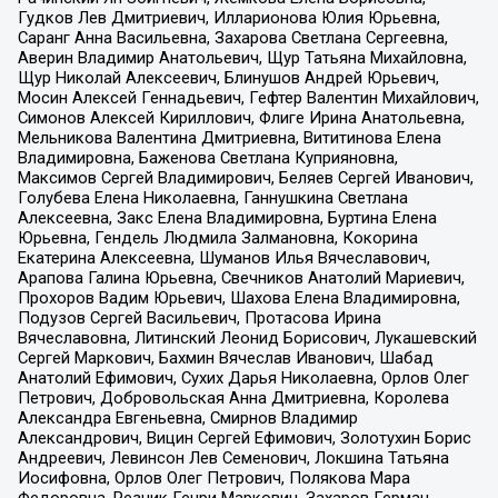
Гудков Лев Дмитриевич, Илларионова Юлия Юрьевна,
Саранг Анна Васильевна, Захарова Светлана Сергеевна,
Аверин Владимир Анатольевич, Щур Татьяна Михайловна,
Щур Николай Алексеевич, Блинушов Андрей Юрьевич,
Мосин Алексей Геннадьевич, Гефтер Валентин Михайлович,
Симонов Алексей Кириллович, Флиге Ирина Анатольевна,
Мельникова Валентина Дмитриевна, Вититинова Елена
Владимировна, Баженова Светлана Куприяновна,
Максимов Сергей Владимирович, Беляев Сергей Иванович,
Голубева Елена Николаевна, Ганнушкина Светлана
Алексеевна, Закс Елена Владимировна, Буртина Елена
Юрьевна, Гендель Людмила Залмановна, Кокорина
Екатерина Алексеевна, Шуманов Илья Вячеславович,
Арапова Галина Юрьевна, Свечников Анатолий Мариевич,
Прохоров Вадим Юрьевич, Шахова Елена Владимировна,
Подузов Сергей Васильевич, Протасова Ирина
Вячеславовна, Литинский Леонид Борисович, Лукашевский
Сергей Маркович, Бахмин Вячеслав Иванович, Шабад
Анатолий Ефимович, Сухих Дарья Николаевна, Орлов Олег
Петрович, Добровольская Анна Дмитриевна, Королева
Александра Евгеньевна, Смирнов Владимир
Александрович, Вицин Сергей Ефимович, Золотухин Борис
Андреевич, Левинсон Лев Семенович, Локшина Татьяна
Иосифовна, Орлов Олег Петрович, Полякова Мара