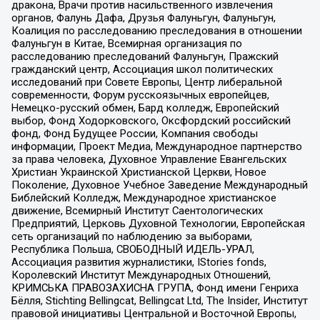
дракона, Врачи против насильственного извлечения
органов, Фалунь Дафа, Друзья Фалуньгун, Фалуньгун,
Коалиция по расследованию преследования в отношении
Фалуньгун в Китае, Всемирная организация по
расследованию преследований Фалуньгун, Пражский
гражданский центр, Ассоциация школ политических
исследований при Совете Европы, Центр либеральной
современности, Форум русскоязычных европейцев,
Немецко-русский обмен, Бард колледж, Европейский
выбор, Фонд Ходорковского, Оксфордский российский
фонд, Фонд Будущее России, Компания свободы
информации, Проект Медиа, Международное партнерство
за права человека, Духовное Управление Евангельских
Христиан Украинской Христианской Церкви, Новое
Поколение, Духовное Учебное Заведение Международный
Библейский Колледж, Международное христианское
движение, Всемирный Институт Саентологических
Предприятий, Церковь Духовной Технологии, Европейская
сеть организаций по наблюдению за выборами,
Республика Польша, СВОБОДНЫЙ ИДЕЛЬ-УРАЛ,
Ассоциация развития журналистики, IStories fonds,
Королевский Институт Международных Отношений,
КРИМСЬКА ПРАВОЗАХИСНА ГРУПА, Фонд имени Генриха
Бёлля, Stichting Bellingcat, Bellingcat Ltd, The Insider, Институт
правовой инициативы Центральной и Восточной Европы,