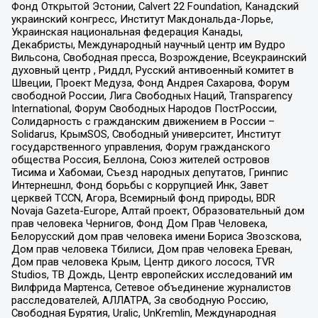
Фонд Открытой Эстонии, Calvert 22 Foundation, Канадский
украинский конгресс, Институт Макдональда-Лорье,
Украинская национальная федерация Канады,
Декабристы, Международный научный центр им Вудро
Вильсона, Свободная пресса, Возрождение, Всеукраинский
духовный центр , Риддл, Русский антивоенный комитет в
Швеции, Проект Медуза, Фонд Андрея Сахарова, Форум
свободной России, Лига Свободных Наций, Transparеncy
International, Форум Свободных Народов ПостРоссии,
Солидарность с гражданским движением в России –
Solidarus, КрымSOS, Свободный университет, Институт
государственного управления, Форум гражданского
общества Россия, Беллона, Союз жителей островов
Тисима и Хабомаи, Съезд народных депутатов, Гринпис
Интернешнл, Фонд борьбы с коррупцией Инк, Завет
церквей TCCN, Агора, Всемирный фонд природы, BDR
Novaja Gazeta-Europe, Алтай проект, Образовательный дом
прав человека Чернигов, Фонд Дом Прав Человека,
Белорусский дом прав человека имени Бориса Звозскова,
Дом прав человека Тбилиси, Дом прав человека Ереван,
Дом прав человека Крым, Центр дикого лосося, TVR
Studios, ТВ Дождь, Центр европейских исследований им
Вилфрида Мартенса, Сетевое объединение журналистов
расследователей, АЛЛАТРА, За свободную Россию,
Свободная Бурятия, Uralic, UnKremlin, Международная