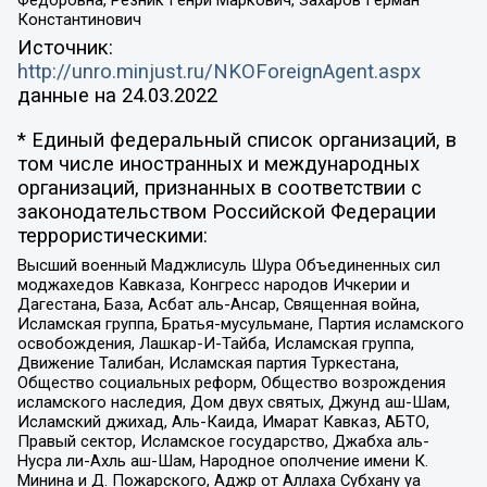
Федоровна, Резник Генри Маркович, Захаров Герман
Константинович
Источник:
http://unro.minjust.ru/NKOForeignAgent.aspx
данные на
24.03.2022
* Единый федеральный список организаций, в
том числе иностранных и международных
организаций, признанных в соответствии с
законодательством Российской Федерации
террористическими:
Высший военный Маджлисуль Шура Объединенных сил
моджахедов Кавказа, Конгресс народов Ичкерии и
Дагестана, База, Асбат аль-Ансар, Священная война,
Исламская группа, Братья-мусульмане, Партия исламского
освобождения, Лашкар-И-Тайба, Исламская группа,
Движение Талибан, Исламская партия Туркестана,
Общество социальных реформ, Общество возрождения
исламского наследия, Дом двух святых, Джунд аш-Шам,
Исламский джихад, Аль-Каида, Имарат Кавказ, АБТО,
Правый сектор, Исламское государство, Джабха аль-
Нусра ли-Ахль аш-Шам, Народное ополчение имени К.
Минина и Д. Пожарского, Аджр от Аллаха Субхану уа