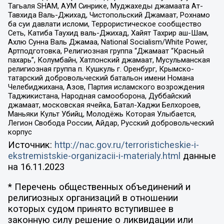
Тагьаля SHAM, АУМ Синрике, Муджахеды джамаата Ат-
Тавхида Валь-Джихад, Чистопольский Джамаат, Рохнамо
ба суи давлати исломи, Террористическое сообщество
Сеть, Катиба Таухид валь-Джихад, Хайят Тахрир аш-Шам,
Ахлю Сунна Валь Джамаа, National Socialism/White Power,
Артподготовка, Религиозная группа “Джамаат “Красный
пахарь”, Колумбайн, Хатлонский джамаат, Мусульманская
религиозная группа п. Кушкуль г. Оренбург, Крымско-
татарский добровольческий батальон имени Номана
Челебиджихана, Азов, Партия исламского возрождения
Таджикистана, Народная самооборона, Дуббайский
джамаат, московская ячейка, Батал-Хаджи Белхороев,
Маньяки Культ Убийц, Молодёжь Которая Улыбается,
Легион Свобода России, Айдар, Русский добровольческий
корпус
Источник:
http://nac.gov.ru/terroristicheskie-i-
ekstremistskie-organizacii-i-materialy.html
данные
на
16.11.2023
* Перечень общественных объединений и
религиозных организаций в отношении
которых судом принято вступившее в
законную силу решение о ликвидации или