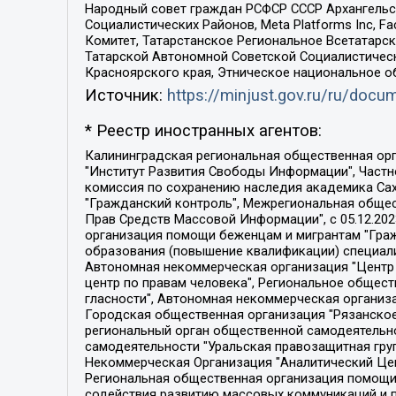
Народный совет граждан РСФСР СССР Архангельск
Социалистических Районов, Meta Platforms Inc, 
Комитет, Татарстанское Региональное Всетатар
Татарской Автономной Советской Социалистическ
Красноярского края, Этническое национальное о
Источник:
https://minjust.gov.ru/ru/doc
* Реестр иностранных агентов:
Калининградская региональная общественная организация "Экозащита!-Женсовет", Фонд содействия защите прав и свобод граждан "Общественный вердикт", Фонд "Институт Развития Свободы Информации", Частное учреждение "Информационное агентство МЕМО. РУ", Региональная общественная организация "Общественная комиссия по сохранению наследия академика Сахарова", Фонд поддержки свободы прессы, Санкт-Петербургская общественная правозащитная организация "Гражданский контроль", Межрегиональная общественная организация "Информационно-просветительский центр "Мемориал", Региональный Фонд "Центр Защиты Прав Средств Массовой Информации", с 05.12.2023 Фонд "Центр Защиты Прав Средств массовой информации", Региональная общественная благотворительная организация помощи беженцам и мигрантам "Гражданское содействие", Негосударственное образовательное учреждение дополнительного профессионального образования (повышение квалификации) специалистов "АКАДЕМИЯ ПО ПРАВАМ ЧЕЛОВЕКА", Свердловская региональная общественная организация "Сутяжник", Автономная некоммерческая организация "Центр независимых социологических исследований", Союз общественных объединений "Российский исследовательский центр по правам человека", Региональное общественное учреждение научно-информационный центр "МЕМОРИАЛ", Некоммерческая организация "Фонд защиты гласности", Автономная некоммерческая организация "Институт прав человека", Городская общественная организация "Екатеринбургское общество "МЕМОРИАЛ", Городская общественная организация "Рязанское историко-просветительское и правозащитное общество "Мемориал" (Рязанский Мемориал), Челябинский региональный орган общественной самодеятельности – женское общественное объединение "Женщины Евразии", Челябинский региональный орган общественной самодеятельности "Уральская правозащитная группа", Фонд содействия защите здоровья и социальной справедливости имени Андрея Рылькова, Автономная Некоммерческая Организация "Аналитический Центр Юрия Левады", Автономная некоммерческая организация социальной поддержки населения "Проект Апрель", Региональная общественная организация помощи женщинам и детям, находящимся в кризисной ситуации "Информационно-методический центр "Анна", Фонд содействия развитию массовых коммуникаций и правовому просвещению "Так-так-Так", Фонд содействия устойчивому развитию "Серебряная тайга", Свердловский региональный общественный фонд социальных проектов "Новое время", "Idel.Реалии", Кавказ.Реалии, Крым.Реалии, Телеканал Настоящее Время, Татаро-башкирская служба Радио Свобода (Azatliq Radiosi), Радио Свободная Европа/Радио Свобода (PCE/PC), "Сибирь.Реалии", "Фактограф", Благотворительный фонд помощи осужденным и их семьям, Автономная некоммерческая организация "Институт глобализации и социальных движений", Фонд "В защиту прав заключенных", Частное учреждение "Центр поддержки и содействия развитию средств массовой информации", Пензенский региональный общественный благотворительный фонд "Гражданский союз", "Север.Реалии", Некоммерческая организация Фонд "Правовая инициатива", 