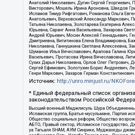
Анатолий Николаевич, Дугин Сергей Георгиевич, 
Викторович, Мошель Ирина Ароновна, Шведов Гри
Исламов Тимур Рифгатович, Романова Ольга Евге
Анатольевич, Верховский Александр Маркович, П
Татьяна Николаевна, Золотарева Екатерина Алек
Юрьевна, Саранг Анна Васильевна, Захарова Свет
Андрей Юрьевич, Мосин Алексей Геннадьевич, Ге
Дмитриевна, Вититинова Елена Владимировна, Ба
Николаевна, Ганнушкина Светлана Алексеевна, За
Шуманов Илья Вячеславович, Арапова Галина Юрь
Васильевич, Протасова Ирина Вячеславовна, Лит
Сухих Дарья Николаевна, Орлов Олег Петрович, 
Сергей Ефимович, Золотухин Борис Андреевич, Л
Генри Маркович, Захаров Герман Константинович
Источник:
http://unro.minjust.ru/NKOFore
* Единый федеральный список организа
законодательством Российской Федера
Высший военный Маджлисуль Шура Объединенных с
Исламская группа, Братья-мусульмане, Партия ис
Общество социальных реформ, Общество возрожд
АБТО, Правый сектор, Исламское государство, Д
уа Тагьаля SHAM, АУМ Синрике, Муджахеды джама