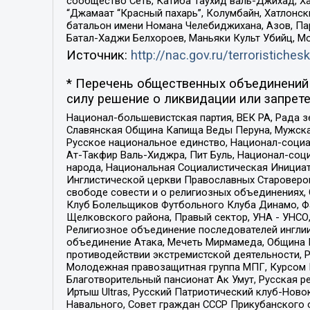
сообщество Сеть, Катиба Таухид валь-Джихад, Хай
“Джамаат “Красный пахарь”, Колумбайн, Хатлонск
батальон имени Номана Челебиджихана, Азов, Па
Батал-Хаджи Белхороев, Маньяки Культ Убийц, М
Источник:
http://nac.gov.ru/terroristichesk
* Перечень общественных объединений 
силу решение о ликвидации или запрете
Национал-большевистская партия, ВЕК РА, Рада 
Славянская Община Капища Веды Перуна, Мужская
Русское национальное единство, Национал-социа
Ат-Такфир Валь-Хиджра, Пит Буль, Национал-соц
народа, Национальная Социалистическая Инициат
Инглистической церкви Православных Староверов
свободе совести и о религиозных объединениях,
Клуб Болельщиков Футбольного Клуба Динамо, Фа
Щелковского района, Правый сектор, УНА - УНСО, У
Религиозное объединение последователей инглии
объединение Атака, Мечеть Мирмамеда, Община К
противодействии экстремистской деятельности, 
Молодежная правозащитная группа МПГ, Курсом П
Благотворительный пансионат Ак Умут, Русская ре
Иртыш Ultras, Русский Патриотический клуб-Нов
Навального, Совет граждан СССР Прикубанского 