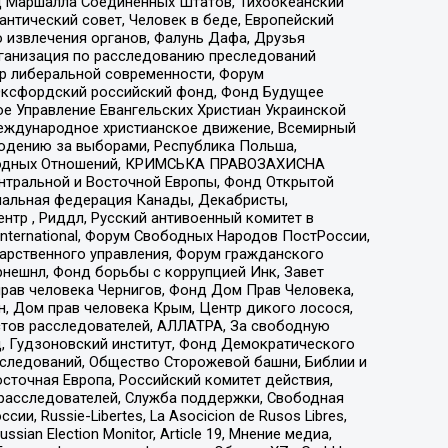
 Маршалла Соединенных Штатов, Тихоокеанский
нтический совет, Человек в беде, Европейский
 извлечения органов, Фалунь Дафа, Друзья
рганизация по расследованию преследований
тр либеральной современности, Форум
 Оксфордский российский фонд, Фонд Будущее
е Управление Евангельских Христиан Украинской
еждународное христианское движение, Всемирный
людению за выборами, Республика Польша,
народных Отношений, КРИМСЬКА ПРАВОЗАХИСНА
ы Центральной и Восточной Европы, Фонд Открытой
иональная федерация Канады, Декабристы,
тр , Риддл, Русский антивоенный комитет в
nternational, Форум Свободных Народов ПостРоссии,
дарственного управления, Форум гражданского
рнешнл, Фонд борьбы с коррупцией Инк, Завет
прав человека Чернигов, Фонд Дом Прав Человека,
н, Дом прав человека Крым, Центр дикого лосося,
стов расследователей, АЛЛАТРА, За свободную
д, Гудзоновский институт, Фонд Демократического
сследований, Общество Сторожевой башни, Библии и
сточная Европа, Российский комитет действия,
-расследователей, Служба поддержки, Свободная
 Russie-Libertes, La Asocicion de Rusos Libres,
an Election Monitor, Article 19, Мнение медиа,