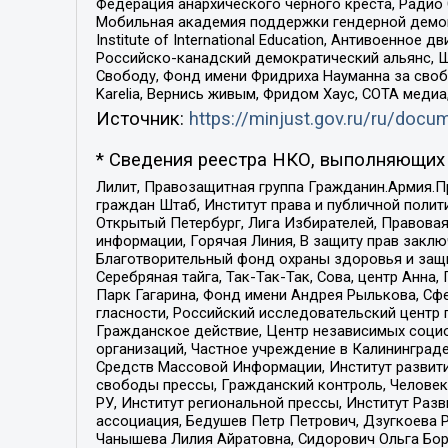
Федерация анархического черного креста, Радио
Мобильная академия поддержки гендерной демократи
Institute of International Education, Антивоенн
Российско-канадский демократический альянс, 
Свободу, Фонд имени Фридриха Науманна за свобо
Karelia, Вернись живым, Фридом Хаус, СОТА меди
Источник:
https://minjust.gov.ru/ru/doc
* Сведения реестра НКО, выполняющих 
Лилит, Правозащитная группа Гражданин.Армия.П
граждан Штаб, Институт права и публичной поли
Открытый Петербург, Лига Избирателей, Правова
информации, Горячая Линия, В защиту прав закл
Благотворительный фонд охраны здоровья и защи
Серебряная тайга, Так-Так-Так, Сова, центр Анн
Парк Гагарина, Фонд имени Андрея Рылькова, Сф
гласности, Российский исследовательский центр 
Гражданское действие, Центр независимых соци
организаций, Частное учреждение в Калининград
Средств Массовой Информации, Институт развити
свободы прессы, Гражданский контроль, Человек
РУ, Институт региональной прессы, Институт Ра
ассоциация, Бедушев Петр Петрович, Дзугкоева 
Чанышева Лилия Айратовна, Сидорович Ольга Бори