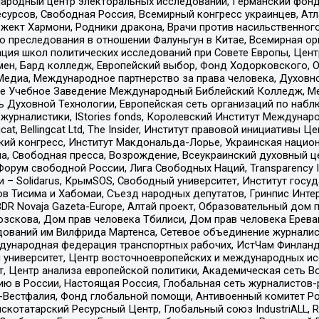
родный центр электоральных исследований, Германский фонд
рсов, Свободная Россия, Всемирный конгресс украинцев, Атла
ект Хармони, Родники дракона, Врачи против насильственного
ию преследования в отношении Фалуньгун в Китае, Всемирная о
ация школ политических исследований при Совете Европы, Цен
мен, Бард колледж, Европейский выбор, Фонд Ходорковского,
едиа, Международное партнерство за права человека, Духовно
ое Учебное Заведение Международный Библейский Колледж, М
ь Духовной Технологии, Европейская сеть организаций по наб
урналистики, IStories fonds, Королевский Институт Между
gcat, Bellingcat Ltd, The Insider, Институт правовой инициатив
инский конгресс, Институт Макдональда-Лорье, Украинская нац
, Свободная пресса, Возрождение, Всеукраинский духовный цен
орум свободной России, Лига Свободных Наций, Transparеncy I
– Solidarus, КрымSOS, Свободный университет, Институт госу
в Тисима и Хабомаи, Съезд народных депутатов, Гринпис Инте
DR Novaja Gazeta-Europe, Алтай проект, Образовательный дом 
зскова, Дом прав человека Тбилиси, Дом прав человека Ерева
едований им Вилфрида Мартенса, Сетевое объединение журнали
Международная федерация транспортных рабочих, ИстЧам Финлан
й университет, Центр восточноевропейских и международных и
, Центр анализа европейской политики, Академическая сеть Во
ю в России, Настоящая Россия, Глобальная сеть журналистов
естфалия, Фонд глобальной помощи, Антивоенный комитет России,
татарский Ресурсный Центр, Глобальный союз IndustriALL, Russi