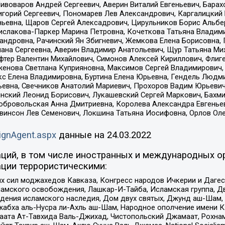
Пивоваров Андрей Сергеевич, Аверин Виталий Евгеньевич, Бара
горий Сергеевич, Пономарев Лев Александрович, Каргалицкий 
ньевна, Щаров Сергей Алексадрович, Цирульников Борис Альбер
ислакова-Паркер Марина Петровна, Кочеткова Татьяна Владими
сандровна, Рачинский Ян Збигневич, Жемкова Елена Борисовна,
лана Сергеевна, Аверин Владимир Анатольевич, Щур Татьяна М
фтер Валентин Михайлович, Симонов Алексей Кириллович, Флиг
женова Светлана Куприяновна, Максимов Сергей Владимирович, 
кс Елена Владимировна, Буртина Елена Юрьевна, Гендель Людм
евна, Свечников Анатолий Мариевич, Прохоров Вадим Юрьевич
инский Леонид Борисович, Лукашевский Сергей Маркович, Бахм
Добровольская Анна Дмитриевна, Королева Александра Евгенье
евинсон Лев Семенович, Локшина Татьяна Иосифовна, Орлов Ол
ignAgent.aspx
данные на
24.03.2022
ций, в том числе иностранных и международных ор
ции террористическими:
ил моджахедов Кавказа, Конгресс народов Ичкерии и Дагеста
ламского освобождения, Лашкар-И-Тайба, Исламская группа, Дв
ения исламского наследия, Дом двух святых, Джунд аш-Шам, 
жабха аль-Нусра ли-Ахль аш-Шам, Народное ополчение имени К.
ата Ат-Тавхида Валь-Джихад, Чистопольский Джамаат, Рохнам