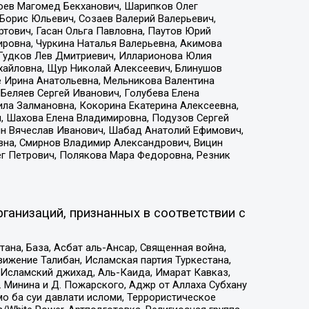
хоев Магомед Бекханович, Шарипков Олег
Борис Юльевич, Созаев Валерий Валерьевич,
тович, Гасан Ольга Павловна, Паутов Юрий
ровна, Чуркина Наталья Валерьевна, Акимова
 Гудков Лев Дмитриевич, Илларионова Юлия
ихайловна, Щур Николай Алексеевич, Блинушов
е Ирина Анатольевна, Мельникова Валентина
Беляев Сергей Иванович, Голубева Елена
ила Залмановна, Кокорина Екатерина Алексеевна,
, Шахова Елена Владимировна, Подузов Сергей
ин Вячеслав Иванович, Шабад Анатолий Ефимович,
вна, Смирнов Владимир Александрович, Вицин
ег Петрович, Полякова Мара Федоровна, Резник
ганизаций, признанных в соответствии с
на, База, Асбат аль-Ансар, Священная война,
ижение Талибан, Исламская партия Туркестана,
Исламский джихад, Аль-Каида, Имарат Кавказ,
 Минина и Д. Пожарского, Аджр от Аллаха Субхану
о ба суи давлати исломи, Террористическое