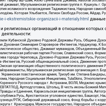
ят Тахрир аш-Шам, Ахлю Сунна Валь Джамаа, National Socialism
ий джамаат, Мусульманская религиозная группа п. Кушкуль г. 
ртия исламского возрождения Таджикистана, Народная самооб
олодёжь Которая Улыбается, Легион Свобода России, Айдар, Р
ie-i-ekstremistskie-organizacii-i-materialy.html
данные
и религиозных организаций в отношении которых 
 деятельности:
земли Кубанской Духовно Родовой Державы Русь, Община Духо
 Духовная Семинария Староверов-Инглингов, Нурджулар, К Бо
листическое общество, Джамаат мувахидов, Объединенный Вил
иалистическая рабочая партия России, Славянский союз, Форма
ива города Череповца, Духовно-Родовая Держава Русь, Русск
-Инглингов, Русский общенациональный союз, Движение против
 Омская организация общественного политического движения Р
йзрахманисты, Мусульманская религиозная организация п. Бо
краинская повстанческая армия, Тризуб им. Степана Бандеры, Бр
зма, Народная Социальная Инициатива, TulaSkins, Этнополитич
оренного Русского народа г. Астрахани, ВОЛЯ, Меджлис крымс
РЕВТАТПОД, Артподготовка, Штольц, В честь иконы Божией Мате
равды и Единения, Каракольская инициативная группа, Автогра
спублика Русь, Арестантское уголовное единство, Башкорт, Наци
окузнецк/РПК, Сибирский державный союз, Фонд борьбы с кор
округа г. Краснодара, Мужское государство, Народное объедин