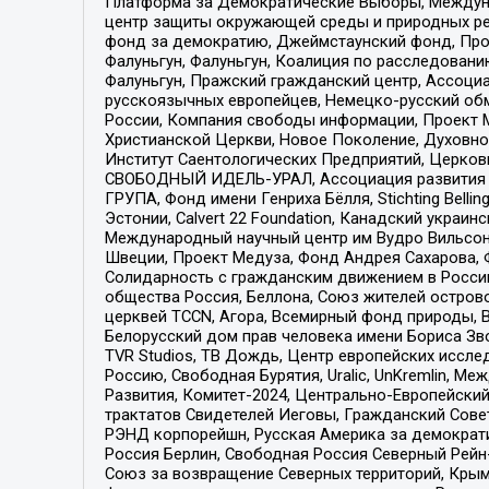
Платформа за Демократические Выборы, Междуна
центр защиты окружающей среды и природных ресу
фонд за демократию, Джеймстаунский фонд, Прож
Фалуньгун, Фалуньгун, Коалиция по расследован
Фалуньгун, Пражский гражданский центр, Ассоци
русскоязычных европейцев, Немецко-русский об
России, Компания свободы информации, Проект М
Христианской Церкви, Новое Поколение, Духовн
Институт Саентологических Предприятий, Церков
СВОБОДНЫЙ ИДЕЛЬ-УРАЛ, Ассоциация развития ж
ГРУПА, Фонд имени Генриха Бёлля, Stichting Bellin
Эстонии, Calvert 22 Foundation, Канадский укра
Международный научный центр им Вудро Вильсона
Швеции, Проект Медуза, Фонд Андрея Сахарова, Ф
Солидарность с гражданским движением в России 
общества Россия, Беллона, Союз жителей острово
церквей TCCN, Агора, Всемирный фонд природы, B
Белорусский дом прав человека имени Бориса Зво
TVR Studios, ТВ Дождь, Центр европейских иссл
Россию, Свободная Бурятия, Uralic, UnKremlin, 
Развития, Комитет-2024, Центрально-Европейски
трактатов Свидетелей Иеговы, Гражданский Совет
РЭНД корпорейшн, Русская Америка за демократи
Россия Берлин, Свободная Россия Северный Рейн-В
Союз за возвращение Северных территорий, Крымско