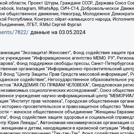
ой области, Проект Штурм, Граждане СССР, Держава Союз Сов
Facebook, Instagram, WhatsApp, СИЧ-С14, Добровольческое Движ
ское общественное движение, Невоград, Молодежное Демократ
ой Республики, Конгресс ойрат-калмыцкого народа, Исполнит
бъединение, ЛГБТ, Я.МЫ Сергей Фургал
uments/7822/
данные на
03.05.2024
Общество с ограниченной ответственностью "Радио Свободная Европа/Радио Свобода", Чешское информационное агентство "MEDIUM-ORIENT", Красноярская региональная общественная организация "Мы против СПИДа", Камалягин Денис Николаевич, Маркелов Сергей Евгеньевич, Пономарев Лев Александрович, Савицкая Людмила Алексеевна, Автономная некоммерческая организация "Центр по работе с проблемой насилия "НАСИЛИЮ.НЕТ", Межрегиональный профессиональный союз работников здравоохранения "Альянс врачей", Юридическое лицо, зарегистрированное в Латвийской Республике, SIA "Medusa Project" (регистрационный номер 40103797863, дата регистрации 10.06.2014), Некоммерческая организация "Фонд по борьбе с коррупцией", Автономная некоммерческая организация "Институт права и публичной политики", Баданин Роман Сергеевич, Гликин Максим Александрович, Железнова Мария Михайловна, Лукьянова Юлия Сергеевна, Маетная Елизавета Витальевна, Маняхин Петр Борисович, Чуракова Ольга Владимировна, Ярош Юлия Петровна, Юридическое лицо "The Insider SIA", зарегистрированное в Риге, Латвийская Республика (дата регистрации 26.06.2015), являющееся администратором доменного имени интернет-издания "The Insider SIA", https://theins.ru, Постернак Алексей Евгеньевич, Рубин Михаил Аркадьевич, Анин Роман Александрович, Юридическое лицо Istories fonds, зарегистрированное в Латвийской Республике (регистрационный номер 50008295751, дата регистрации 24.02.2020), Великовский Дмитрий Александрович, Долинина Ирина Николаевна, Мароховская Алеся Алексеевна, Шлейнов Роман Юрьевич, Шмагун Олеся Валентиновна, Общество с ограниченной ответственностью "Альтаир 2021", Общество с ограниченной ответственностью "Вега 2021", Общество с ограниченной ответственностью "Главный редактор 2021", Общество с ограниченной ответственностью "Ромашки монолит", Важенков Артем Валерьевич, Ивановская областная общественная организация "Центр гендерных исследований", Гурман Юрий Альбертович, Медиапроект "ОВД-Инфо", Егоров Владимир Владимирович, Жилинский Владимир Александрович, Общество с ограниченной ответственностью "ЗП", Иванова София Юрьевна, Карезина Инна Павловна, Кильтау Екатерина Викторовна, Петров Алексей Викторович, Пискунов Сергей Евгеньевич, Смирнов Сергей Сергеевич, Тихонов Михаил Сергеевич, Общество с ограниченной ответственностью "ЖУРНАЛИСТ-ИНОСТРАННЫЙ АГЕНТ", Арапова Галина Юрьевна, Вольтская Татьяна Анатольевна, Американская компания "Mason G.E.S. Anonymous Foundation" (США), являющаяся владельцем интернет-издания https://mnews.world/, Компания "Stichting Bellingcat", зарегистрированная в Нидерландах (дата регистрации 11.07.2018), Захаров Андрей Вячеславович, Клепиковская Екатерина Дмитриевна, Общество с ограниченной ответственностью "МЕМО", Перл Роман Александрович, Симонов Евгений Алексеевич, Соловьева Елена Анатольевна, Сотников Даниил Владимирович, Сурначева Елизавета Дмитриевна, Автономная некоммерческая организация по защите прав человека и информированию населения "Якутия – Наше Мнение", Общество с ограниченной ответственностью "Москоу диджитал медиа", с 26.01.2023 Общество с ограниченной ответственностью "Чайка Белые сады", Ветошкина Валерия Валерьевна, Заговора Максим Александрович, Межрегиональное общественное движение "Российская ЛГБТ - сеть", Оленичев Максим Владимирович, Павлов Иван Юрьевич, Скворцова Елена Сергеевна, Общество с ограниченной ответственностью "Как бы инагент", Кочетков Игорь Викторович, Общество с ограниченной ответственностью "Честные выборы", Еланчик Олег Александрович, Общество с ограниченной ответственностью "Нобелевский призыв", Гималова Регина Эмилевна, Григорьев Андрей Валерьевич, Григорьева Алина Александровна, Ассоциация по содействию защите прав призывников, альтернативнослужащих и военнослужащих "Правозащитная группа "Гражданин.Армия.Право", Хисамова Регина Фаритовна, Автономная некоммерческая организация по реализа