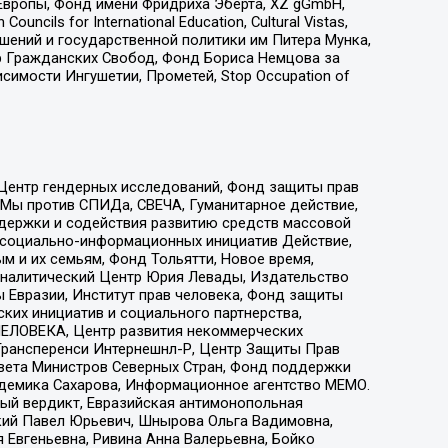
Европы, Фонд имени Фридриха Эберта, XZ gGmbH,
ls for International Education, Cultural Vistas,
ошений и государственной политики им Питера Мунка,
 Гражданских Свобод, Фонд Бориса Немцова за
имости Ингушетии, Прометей, Stop Occupation of
 Центр гендерных исследований, Фонд защиты прав
 Мы против СПИДа, СВЕЧА, Гуманитарное действие,
ддержки и содействия развитию средств массовой
р социально-информационных инициатив Действие,
 и их семьям, Фонд Тольятти, Новое время,
, Аналитический Центр Юрия Левады, Издательство
 Евразии, Институт прав человека, Фонд защиты
ких инициатив и социального партнерства,
ЕЛОВЕКА, Центр развития некоммерческих
 Трансперенси Интернешнл-Р, Центр Защиты Прав
овета Министров Северных Стран, Фонд поддержки
адемика Сахарова, Информационное агентство МЕМО.
ый вердикт, Евразийская антимонопольная
кий Павел Юрьевич, Шнырова Ольга Вадимовна,
 Евгеньевна, Ривина Анна Валерьевна, Бойко