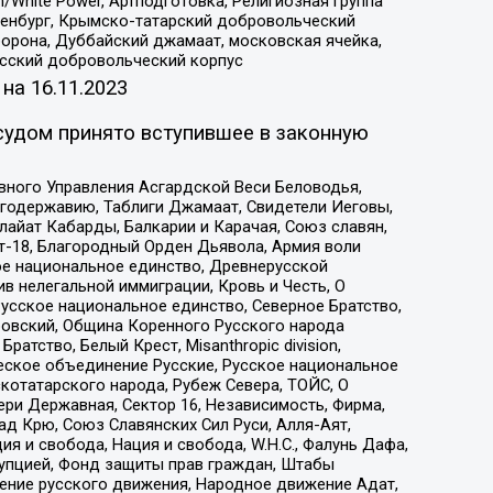
/White Power, Артподготовка, Религиозная группа
Оренбург, Крымско-татарский добровольческий
орона, Дуббайский джамаат, московская ячейка,
усский добровольческий корпус
 на
16.11.2023
судом принято вступившее в законную
вного Управления Асгардской Веси Беловодья,
годержавию, Таблиги Джамаат, Свидетели Иеговы,
айат Кабарды, Балкарии и Карачая, Союз славян,
т-18, Благородный Орден Дьявола, Армия воли
ое национальное единство, Древнерусской
 нелегальной иммиграции, Кровь и Честь, О
усское национальное единство, Северное Братство,
ровский, Община Коренного Русского народа
атство, Белый Крест, Misanthropic division,
еское объединение Русские, Русское национальное
котатарского народа, Рубеж Севера, ТОЙС, О
ри Державная, Сектор 16, Независимость, Фирма,
д Крю, Союз Славянских Сил Руси, Алля-Аят,
я и свобода, Нация и свобода, W.H.С., Фалунь Дафа,
рупцией, Фонд защиты прав граждан, Штабы
ение русского движения, Народное движение Адат,