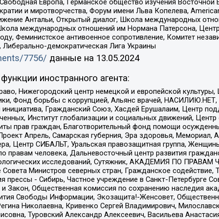
 Свободная Европа, Германское общество изучения Восточной 
и и миротворчества, Форум имени Льва Копелева, American Counci
ое движение Антальи, Открытый диалог, Школа международных отн
Школа международных отношений им Нормана Патерсона, Центр
ду, Феминистское антивоенное сопротивление, Комитет независ
а, Либерально-демократическая Лига Украины
uments/7756/
данные на
13.05.2024
функции иностранного агента:
раво, Нижегородский центр немецкой и европейской культуры,
тики, Фонд борьбы с коррупцией, Альянс врачей, НАСИЛИЮ.НЕТ,
я инициатива, Гражданский Союз, Хасдей Ерушалаим, Центр по
юченных, Институт глобализации и социальных движений, Цент
ты прав граждан, Благотворительный фонд помощи осужденным
а, Проект Апрель, Самарская губерния, Эра здоровья, Мемориал
ера, Центр СИБАЛЬТ, Уральская правозащитная группа, Женщины
по правам человека, Дальневосточный центр развития гражданс
ологических исследований, Сутяжник, АКАДЕМИЯ ПО ПРАВАМ Ч
е Совета Министров северных стран, Гражданское содействие,
я прессы - Сибирь, Частное учреждение в Санкт-Петербурге С
 и Закон, Общественная комиссия по сохранению наследия ак
звития Свободы Информации, Экозащита!-Женсовет, Общественн
Регина Николаевна, Кривенко Сергей Владимирович, Милославс
совна, Туровский Александр Алексеевич, Васильева Анастасия