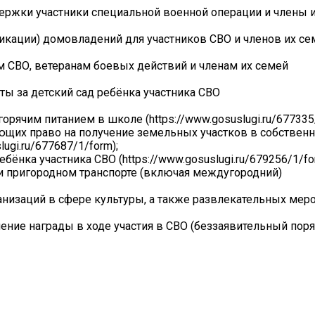
жки участники специальной военной операции и члены и
икации) домовладений для участников СВО и членов их се
м СВО, ветеранам боевых действий и членам их семей
ы за детский сад ребёнка участника СВО
рячим питанием в школе (https://www.gosuslugi.ru/677335/
еющих право на получение земельных участков в собствен
ugi.ru/677687/1/form);
бёнка участника СВО (https://www.gosuslugi.ru/679256/1/fo
и пригородном транспорте (включая междугородний)
анизаций в сфере культуры, а также развлекательных мер
ние награды в ходе участия в СВО (беззаявительный поря