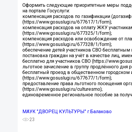
Оформить следующие приоритетные меры поддер
на портале Госуслуги:
компенсация расходов по газификации (догазиф
(https://www.gosuslugi.ru/677617/1/form);
компенсация расходов на оплату ЖКУ участника
(https://www.gosuslugi.ru/677325/1/form);
компенсация расходов или освобождение от плат
(https://www.gosuslugi.ru/677328/1/form);
обеспечение детей участников СВО бесплатным го
постановка граждан на учёт в качестве лиц, им
бесплатно для участников СВО (https://www.gosusl
льготное зачисление в группу продлённого дня ре
бесплатный проезд в общественном городском 
(https://www.gosuslugi.ru/677677/1/form);
предоставление права льготного посещения орг
(https://www.gosuslugi.ru/culturesmo);
единовременное региональное пособие за получе
МАУК "ДВОРЕЦ КУЛЬТУРЫ" г.Балаково
23