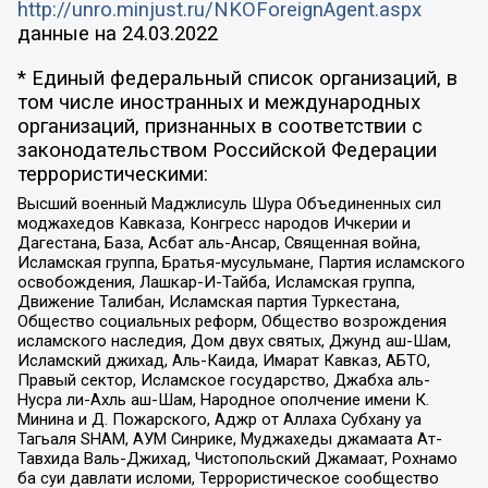
http://unro.minjust.ru/NKOForeignAgent.aspx
данные на
24.03.2022
* Единый федеральный список организаций, в
том числе иностранных и международных
организаций, признанных в соответствии с
законодательством Российской Федерации
террористическими:
Высший военный Маджлисуль Шура Объединенных сил
моджахедов Кавказа, Конгресс народов Ичкерии и
Дагестана, База, Асбат аль-Ансар, Священная война,
Исламская группа, Братья-мусульмане, Партия исламского
освобождения, Лашкар-И-Тайба, Исламская группа,
Движение Талибан, Исламская партия Туркестана,
Общество социальных реформ, Общество возрождения
исламского наследия, Дом двух святых, Джунд аш-Шам,
Исламский джихад, Аль-Каида, Имарат Кавказ, АБТО,
Правый сектор, Исламское государство, Джабха аль-
Нусра ли-Ахль аш-Шам, Народное ополчение имени К.
Минина и Д. Пожарского, Аджр от Аллаха Субхану уа
Тагьаля SHAM, АУМ Синрике, Муджахеды джамаата Ат-
Тавхида Валь-Джихад, Чистопольский Джамаат, Рохнамо
ба суи давлати исломи, Террористическое сообщество