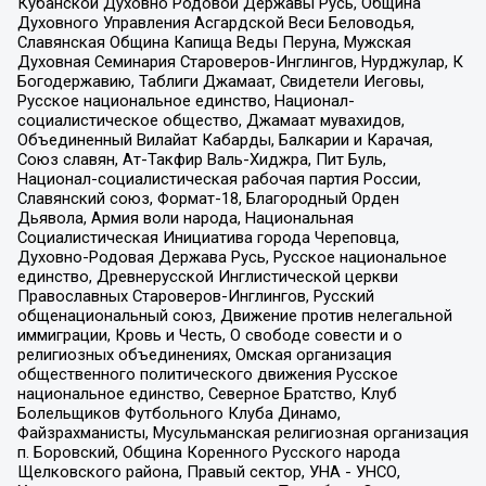
Кубанской Духовно Родовой Державы Русь, Община
Духовного Управления Асгардской Веси Беловодья,
Славянская Община Капища Веды Перуна, Мужская
Духовная Семинария Староверов-Инглингов, Нурджулар, К
Богодержавию, Таблиги Джамаат, Свидетели Иеговы,
Русское национальное единство, Национал-
социалистическое общество, Джамаат мувахидов,
Объединенный Вилайат Кабарды, Балкарии и Карачая,
Союз славян, Ат-Такфир Валь-Хиджра, Пит Буль,
Национал-социалистическая рабочая партия России,
Славянский союз, Формат-18, Благородный Орден
Дьявола, Армия воли народа, Национальная
Социалистическая Инициатива города Череповца,
Духовно-Родовая Держава Русь, Русское национальное
единство, Древнерусской Инглистической церкви
Православных Староверов-Инглингов, Русский
общенациональный союз, Движение против нелегальной
иммиграции, Кровь и Честь, О свободе совести и о
религиозных объединениях, Омская организация
общественного политического движения Русское
национальное единство, Северное Братство, Клуб
Болельщиков Футбольного Клуба Динамо,
Файзрахманисты, Мусульманская религиозная организация
п. Боровский, Община Коренного Русского народа
Щелковского района, Правый сектор, УНА - УНСО,