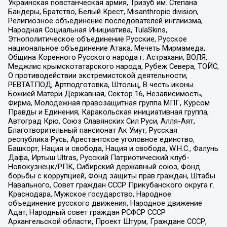
Украинская повстанческая армия, Тризуб им. Степана
Бандеры, Братство, Белый Крест, Misanthropic division,
Религиозное объединение последователей инглиизма,
Народная Социальная Инициатива, TulaSkins,
Этнополитическое объединение Русские, Русское
национальное объединение Атака, Мечеть Мирмамеда,
Община Коренного Русского народа г. Астрахани, ВОЛЯ,
Меджлис крымскотатарского народа, Рубеж Севера, ТОЙС,
О противодействии экстремистской деятельности,
РЕВТАТПОД, Артподготовка, Штольц, В честь иконы
Божией Матери Державная, Сектор 16, Независимость,
Фирма, Молодежная правозащитная группа МПГ, Курсом
Правды и Единения, Каракольская инициативная группа,
Автоград Крю, Союз Славянских Сил Руси, Алля-Аят,
Благотворительный пансионат Ак Умут, Русская
республика Русь, Арестантское уголовное единство,
Башкорт, Нация и свобода, Нация и свобода, W.H.С., Фалунь
Дафа, Иртыш Ultras, Русский Патриотический клуб-
Новокузнецк/РПК, Сибирский державный союз, Фонд
борьбы с коррупцией, Фонд защиты прав граждан, Штабы
Навального, Совет граждан СССР Прикубанского округа г.
Краснодара, Мужское государство, Народное
объединение русского движения, Народное движение
Адат, Народный совет граждан РСФСР СССР
Архангельской области, Проект Штурм, Граждане СССР,