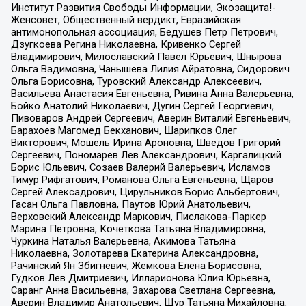
Институт Развития Свободы Информации, Экозащита!-
Женсовет, Общественный вердикт, Евразийская
антимонопольная ассоциация, Бедушев Петр Петрович,
Дзугкоева Регина Николаевна, Кривенко Сергей
Владимирович, Милославский Павел Юрьевич, Шнырова
Ольга Вадимовна, Чанышева Лилия Айратовна, Сидорович
Ольга Борисовна, Туровский Александр Алексеевич,
Васильева Анастасия Евгеньевна, Ривина Анна Валерьевна,
Бойко Анатолий Николаевич, Дугин Сергей Георгиевич,
Пивоваров Андрей Сергеевич, Аверин Виталий Евгеньевич,
Барахоев Магомед Бекханович, Шарипков Олег
Викторович, Мошель Ирина Ароновна, Шведов Григорий
Сергеевич, Пономарев Лев Александрович, Каргалицкий
Борис Юльевич, Созаев Валерий Валерьевич, Исламов
Тимур Рифгатович, Романова Ольга Евгеньевна, Щаров
Сергей Алексадрович, Цирульников Борис Альбертович,
Гасан Ольга Павловна, Паутов Юрий Анатольевич,
Верховский Александр Маркович, Пислакова-Паркер
Марина Петровна, Кочеткова Татьяна Владимировна,
Чуркина Наталья Валерьевна, Акимова Татьяна
Николаевна, Золотарева Екатерина Александровна,
Рачинский Ян Збигневич, Жемкова Елена Борисовна,
Гудков Лев Дмитриевич, Илларионова Юлия Юрьевна,
Саранг Анна Васильевна, Захарова Светлана Сергеевна,
Аверин Владимир Анатольевич, Щур Татьяна Михайловна,