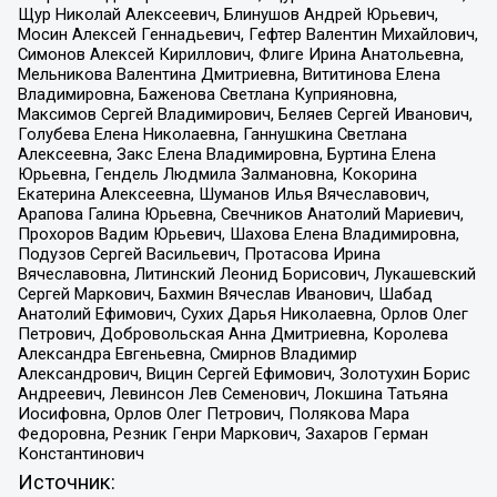
Щур Николай Алексеевич, Блинушов Андрей Юрьевич,
Мосин Алексей Геннадьевич, Гефтер Валентин Михайлович,
Симонов Алексей Кириллович, Флиге Ирина Анатольевна,
Мельникова Валентина Дмитриевна, Вититинова Елена
Владимировна, Баженова Светлана Куприяновна,
Максимов Сергей Владимирович, Беляев Сергей Иванович,
Голубева Елена Николаевна, Ганнушкина Светлана
Алексеевна, Закс Елена Владимировна, Буртина Елена
Юрьевна, Гендель Людмила Залмановна, Кокорина
Екатерина Алексеевна, Шуманов Илья Вячеславович,
Арапова Галина Юрьевна, Свечников Анатолий Мариевич,
Прохоров Вадим Юрьевич, Шахова Елена Владимировна,
Подузов Сергей Васильевич, Протасова Ирина
Вячеславовна, Литинский Леонид Борисович, Лукашевский
Сергей Маркович, Бахмин Вячеслав Иванович, Шабад
Анатолий Ефимович, Сухих Дарья Николаевна, Орлов Олег
Петрович, Добровольская Анна Дмитриевна, Королева
Александра Евгеньевна, Смирнов Владимир
Александрович, Вицин Сергей Ефимович, Золотухин Борис
Андреевич, Левинсон Лев Семенович, Локшина Татьяна
Иосифовна, Орлов Олег Петрович, Полякова Мара
Федоровна, Резник Генри Маркович, Захаров Герман
Константинович
Источник: