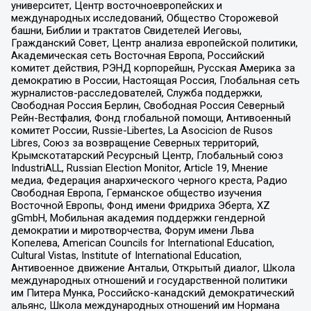
университет, Центр восточноевропейских и
международных исследований, Общество Сторожевой
башни, Библии и трактатов Свидетелей Иеговы,
Гражданский Совет, Центр анализа европейской политики,
Академическая сеть Восточная Европа, Российский
комитет действия, РЭНД корпорейшн, Русская Америка за
демократию в России, Настоящая Россия, Глобальная сеть
журналистов-расследователей, Служба поддержки,
Свободная Россия Берлин, Свободная Россия Северный
Рейн-Вестфалия, Фонд глобальной помощи, Антивоенный
комитет России, Russie-Libertes, La Asocicion de Rusos
Libres, Союз за возвращение Северных территорий,
Крымскотатарский Ресурсный Центр, Глобальный союз
IndustriALL, Russian Election Monitor, Article 19, Мнение
медиа, Федерация анархического черного креста, Радио
Свободная Европа, Германское общество изучения
Восточной Европы, Фонд имени Фридриха Эберта, XZ
gGmbH, Мобильная академия поддержки гендерной
демократии и миротворчества, Форум имени Льва
Копелева, American Councils for International Education,
Cultural Vistas, Institute of International Education,
Антивоенное движение Антальи, Открытый диалог, Школа
международных отношений и государственной политики
им Питера Мунка, Российско-канадский демократический
альянс, Школа международных отношений им Нормана