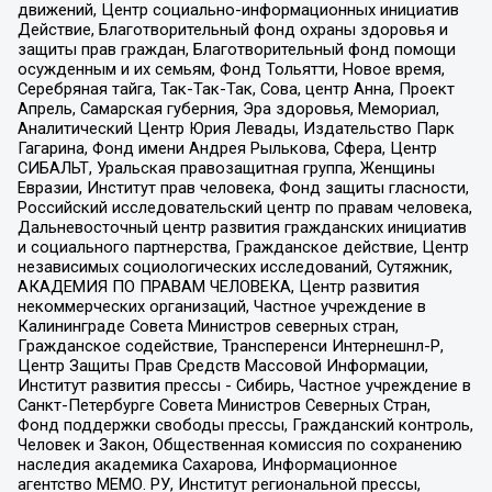
движений, Центр социально-информационных инициатив
Действие, Благотворительный фонд охраны здоровья и
защиты прав граждан, Благотворительный фонд помощи
осужденным и их семьям, Фонд Тольятти, Новое время,
Серебряная тайга, Так-Так-Так, Сова, центр Анна, Проект
Апрель, Самарская губерния, Эра здоровья, Мемориал,
Аналитический Центр Юрия Левады, Издательство Парк
Гагарина, Фонд имени Андрея Рылькова, Сфера, Центр
СИБАЛЬТ, Уральская правозащитная группа, Женщины
Евразии, Институт прав человека, Фонд защиты гласности,
Российский исследовательский центр по правам человека,
Дальневосточный центр развития гражданских инициатив
и социального партнерства, Гражданское действие, Центр
независимых социологических исследований, Сутяжник,
АКАДЕМИЯ ПО ПРАВАМ ЧЕЛОВЕКА, Центр развития
некоммерческих организаций, Частное учреждение в
Калининграде Совета Министров северных стран,
Гражданское содействие, Трансперенси Интернешнл-Р,
Центр Защиты Прав Средств Массовой Информации,
Институт развития прессы - Сибирь, Частное учреждение в
Санкт-Петербурге Совета Министров Северных Стран,
Фонд поддержки свободы прессы, Гражданский контроль,
Человек и Закон, Общественная комиссия по сохранению
наследия академика Сахарова, Информационное
агентство МЕМО. РУ, Институт региональной прессы,