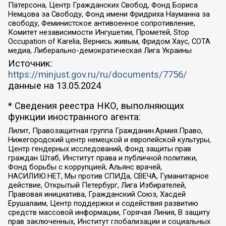
Патерсона, Центр Гражданских Свобод, Фонд Бориса
Немцова за Свободу, Фонд имени Фридриха Науманна за
свободу, Феминистское антивоенное сопротивление,
Комитет независимости Ингушетии, Прометей, Stop
Occupation of Karelia, Вернись живым, Фридом Хаус, СОТА
медиа, Либерально-демократическая Лига Украины
Источник:
https://minjust.gov.ru/ru/documents/7756/
данные на
13.05.2024
* Сведения реестра НКО, выполняющих
функции иностранного агента:
Лилит, Правозащитная группа Гражданин.Армия.Право,
Нижегородский центр немецкой и европейской культуры,
Центр гендерных исследований, Фонд защиты прав
граждан Штаб, Институт права и публичной политики,
Фонд борьбы с коррупцией, Альянс врачей,
НАСИЛИЮ.НЕТ, Мы против СПИДа, СВЕЧА, Гуманитарное
действие, Открытый Петербург, Лига Избирателей,
Правовая инициатива, Гражданский Союз, Хасдей
Ерушалаим, Центр поддержки и содействия развитию
средств массовой информации, Горячая Линия, В защиту
прав заключенных, Институт глобализации и социальных