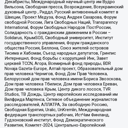
Декабристы, Международный научный центр им Вудро
Вильсона, Свободная пресса, Возрождение, Всеукраинский
духовный центр , Риддл, Русский антивоенный комитет в
Швеции, Проект Медуза, Фонд Андрея Сахарова, Форум
свободной России, Лига Свободных Наций, Transparеncy
International, Форум Свободных Народов ПостРоссии,
Солидарность с гражданским движением в России –
Solidarus, КрымSOS, Свободный университет, Институт
государственного управления, Форум гражданского
общества Россия, Беллона, Союз жителей островов
Тисима и Хабомаи, Съезд народных депутатов, Гринпис
Интернешнл, Фонд борьбы с коррупцией Инк, Завет
церквей TCCN, Агора, Всемирный фонд природы, BDR
Novaja Gazeta-Europe, Алтай проект, Образовательный дом
прав человека Чернигов, Фонд Дом Прав Человека,
Белорусский дом прав человека имени Бориса Звозскова,
Дом прав человека Тбилиси, Дом прав человека Ереван,
Дом прав человека Крым, Центр дикого лосося, TVR
Studios, ТВ Дождь, Центр европейских исследований им
Вилфрида Мартенса, Сетевое объединение журналистов
расследователей, АЛЛАТРА, За свободную Россию,
Свободная Бурятия, Uralic, UnKremlin, Международная
федерация транспортных рабочих, ИстЧам Финланд,
Гудзоновский институт, Фонд Демократического
Развития, Комитет-2024, Центрально-Европейский