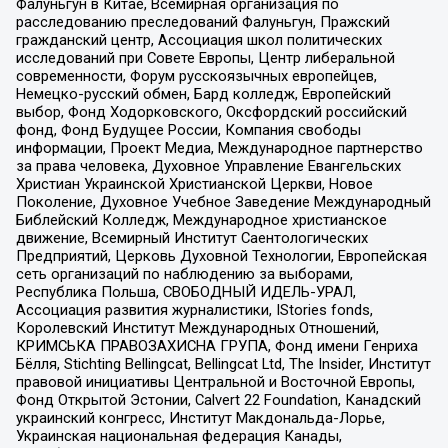
Фалуньгун в Китае, Всемирная организация по
расследованию преследований Фалуньгун, Пражский
гражданский центр, Ассоциация школ политических
исследований при Совете Европы, Центр либеральной
современности, Форум русскоязычных европейцев,
Немецко-русский обмен, Бард колледж, Европейский
выбор, Фонд Ходорковского, Оксфордский российский
фонд, Фонд Будущее России, Компания свободы
информации, Проект Медиа, Международное партнерство
за права человека, Духовное Управление Евангельских
Христиан Украинской Христианской Церкви, Новое
Поколение, Духовное Учебное Заведение Международный
Библейский Колледж, Международное христианское
движение, Всемирный Институт Саентологических
Предприятий, Церковь Духовной Технологии, Европейская
сеть организаций по наблюдению за выборами,
Республика Польша, СВОБОДНЫЙ ИДЕЛЬ-УРАЛ,
Ассоциация развития журналистики, IStories fonds,
Королевский Институт Международных Отношений,
КРИМСЬКА ПРАВОЗАХИСНА ГРУПА, Фонд имени Генриха
Бёлля, Stichting Bellingcat, Bellingcat Ltd, The Insider, Институт
правовой инициативы Центральной и Восточной Европы,
Фонд Открытой Эстонии, Calvert 22 Foundation, Канадский
украинский конгресс, Институт Макдональда-Лорье,
Украинская национальная федерация Канады,