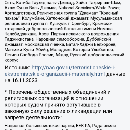
Сеть, Катиба Таухид валь-Джихад, Хайят Тахрир аш-Шам,
Ахлю Сунна Валь Джамаа, National Socialism/White Power,
Артподготовка, Религиозная группа “Джамаат “Красный
пахарь”, Колумбайн, Хатлонский джамаат, Мусульманская
религиозная группа п. Кушкуль г. Оренбург, Крымско-
татарский добровольческий батальон имени Номана
Челебиджихана, Азов, Партия исламского возрождения
Таджикистана, Народная самооборона, Дуббайский
джамаат, московская ячейка, Батал-Хаджи Белхороев,
Маньяки Культ Убийц, Молодёжь Которая Улыбается,
Легион Свобода России, Айдар, Русский добровольческий
корпус
Источник:
http://nac.gov.ru/terroristicheskie-i-
ekstremistskie-organizacii-i-materialy.html
данные
на
16.11.2023
* Перечень общественных объединений и
религиозных организаций в отношении
которых судом принято вступившее в
законную силу решение о ликвидации или
запрете деятельности:
Национал-большевистская партия, ВЕК РА, Рада земли