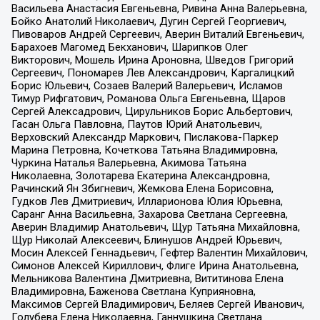
Васильева Анастасия Евгеньевна, Ривина Анна Валерьевна,
Бойко Анатолий Николаевич, Дугин Сергей Георгиевич,
Пивоваров Андрей Сергеевич, Аверин Виталий Евгеньевич,
Барахоев Магомед Бекханович, Шарипков Олег
Викторович, Мошель Ирина Ароновна, Шведов Григорий
Сергеевич, Пономарев Лев Александрович, Каргалицкий
Борис Юльевич, Созаев Валерий Валерьевич, Исламов
Тимур Рифгатович, Романова Ольга Евгеньевна, Щаров
Сергей Алексадрович, Цирульников Борис Альбертович,
Гасан Ольга Павловна, Паутов Юрий Анатольевич,
Верховский Александр Маркович, Пислакова-Паркер
Марина Петровна, Кочеткова Татьяна Владимировна,
Чуркина Наталья Валерьевна, Акимова Татьяна
Николаевна, Золотарева Екатерина Александровна,
Рачинский Ян Збигневич, Жемкова Елена Борисовна,
Гудков Лев Дмитриевич, Илларионова Юлия Юрьевна,
Саранг Анна Васильевна, Захарова Светлана Сергеевна,
Аверин Владимир Анатольевич, Щур Татьяна Михайловна,
Щур Николай Алексеевич, Блинушов Андрей Юрьевич,
Мосин Алексей Геннадьевич, Гефтер Валентин Михайлович,
Симонов Алексей Кириллович, Флиге Ирина Анатольевна,
Мельникова Валентина Дмитриевна, Вититинова Елена
Владимировна, Баженова Светлана Куприяновна,
Максимов Сергей Владимирович, Беляев Сергей Иванович,
Голубева Елена Николаевна, Ганнушкина Светлана