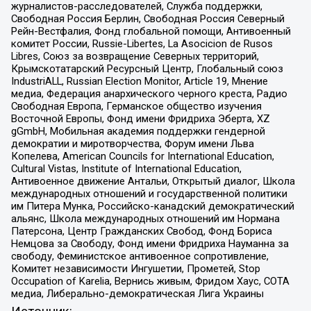
журналистов-расследователей, Служба поддержки,
Свободная Россия Берлин, Свободная Россия Северный
Рейн-Вестфалия, Фонд глобальной помощи, Антивоенный
комитет России, Russie-Libertes, La Asocicion de Rusos
Libres, Союз за возвращение Северных территорий,
Крымскотатарский Ресурсный Центр, Глобальный союз
IndustriALL, Russian Election Monitor, Article 19, Мнение
медиа, Федерация анархического черного креста, Радио
Свободная Европа, Германское общество изучения
Восточной Европы, Фонд имени Фридриха Эберта, XZ
gGmbH, Мобильная академия поддержки гендерной
демократии и миротворчества, Форум имени Льва
Копелева, American Councils for International Education,
Cultural Vistas, Institute of International Education,
Антивоенное движение Антальи, Открытый диалог, Школа
международных отношений и государственной политики
им Питера Мунка, Российско-канадский демократический
альянс, Школа международных отношений им Нормана
Патерсона, Центр Гражданских Свобод, Фонд Бориса
Немцова за Свободу, Фонд имени Фридриха Науманна за
свободу, Феминистское антивоенное сопротивление,
Комитет независимости Ингушетии, Прометей, Stop
Occupation of Karelia, Вернись живым, Фридом Хаус, СОТА
медиа, Либерально-демократическая Лига Украины