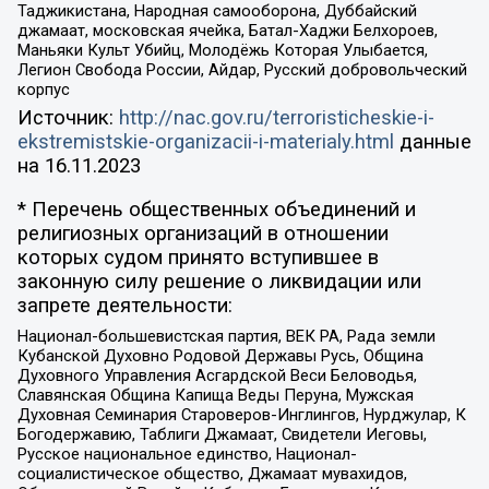
Таджикистана, Народная самооборона, Дуббайский
джамаат, московская ячейка, Батал-Хаджи Белхороев,
Маньяки Культ Убийц, Молодёжь Которая Улыбается,
Легион Свобода России, Айдар, Русский добровольческий
корпус
Источник:
http://nac.gov.ru/terroristicheskie-i-
ekstremistskie-organizacii-i-materialy.html
данные
на
16.11.2023
* Перечень общественных объединений и
религиозных организаций в отношении
которых судом принято вступившее в
законную силу решение о ликвидации или
запрете деятельности:
Национал-большевистская партия, ВЕК РА, Рада земли
Кубанской Духовно Родовой Державы Русь, Община
Духовного Управления Асгардской Веси Беловодья,
Славянская Община Капища Веды Перуна, Мужская
Духовная Семинария Староверов-Инглингов, Нурджулар, К
Богодержавию, Таблиги Джамаат, Свидетели Иеговы,
Русское национальное единство, Национал-
социалистическое общество, Джамаат мувахидов,