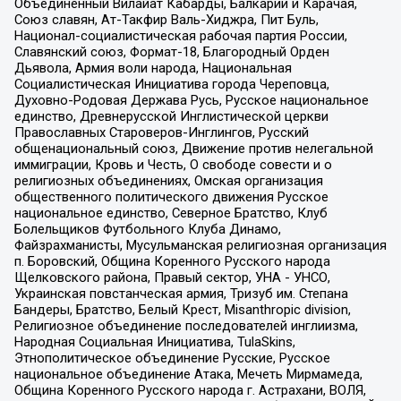
Объединенный Вилайат Кабарды, Балкарии и Карачая,
Союз славян, Ат-Такфир Валь-Хиджра, Пит Буль,
Национал-социалистическая рабочая партия России,
Славянский союз, Формат-18, Благородный Орден
Дьявола, Армия воли народа, Национальная
Социалистическая Инициатива города Череповца,
Духовно-Родовая Держава Русь, Русское национальное
единство, Древнерусской Инглистической церкви
Православных Староверов-Инглингов, Русский
общенациональный союз, Движение против нелегальной
иммиграции, Кровь и Честь, О свободе совести и о
религиозных объединениях, Омская организация
общественного политического движения Русское
национальное единство, Северное Братство, Клуб
Болельщиков Футбольного Клуба Динамо,
Файзрахманисты, Мусульманская религиозная организация
п. Боровский, Община Коренного Русского народа
Щелковского района, Правый сектор, УНА - УНСО,
Украинская повстанческая армия, Тризуб им. Степана
Бандеры, Братство, Белый Крест, Misanthropic division,
Религиозное объединение последователей инглиизма,
Народная Социальная Инициатива, TulaSkins,
Этнополитическое объединение Русские, Русское
национальное объединение Атака, Мечеть Мирмамеда,
Община Коренного Русского народа г. Астрахани, ВОЛЯ,