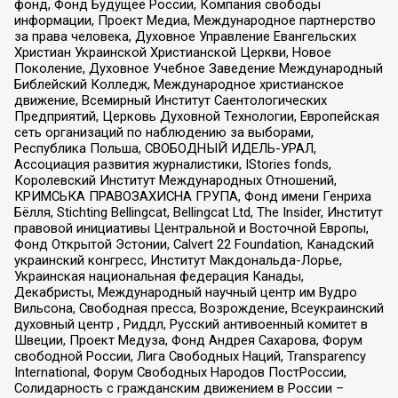
фонд, Фонд Будущее России, Компания свободы
информации, Проект Медиа, Международное партнерство
за права человека, Духовное Управление Евангельских
Христиан Украинской Христианской Церкви, Новое
Поколение, Духовное Учебное Заведение Международный
Библейский Колледж, Международное христианское
движение, Всемирный Институт Саентологических
Предприятий, Церковь Духовной Технологии, Европейская
сеть организаций по наблюдению за выборами,
Республика Польша, СВОБОДНЫЙ ИДЕЛЬ-УРАЛ,
Ассоциация развития журналистики, IStories fonds,
Королевский Институт Международных Отношений,
КРИМСЬКА ПРАВОЗАХИСНА ГРУПА, Фонд имени Генриха
Бёлля, Stichting Bellingcat, Bellingcat Ltd, The Insider, Институт
правовой инициативы Центральной и Восточной Европы,
Фонд Открытой Эстонии, Calvert 22 Foundation, Канадский
украинский конгресс, Институт Макдональда-Лорье,
Украинская национальная федерация Канады,
Декабристы, Международный научный центр им Вудро
Вильсона, Свободная пресса, Возрождение, Всеукраинский
духовный центр , Риддл, Русский антивоенный комитет в
Швеции, Проект Медуза, Фонд Андрея Сахарова, Форум
свободной России, Лига Свободных Наций, Transparеncy
International, Форум Свободных Народов ПостРоссии,
Солидарность с гражданским движением в России –