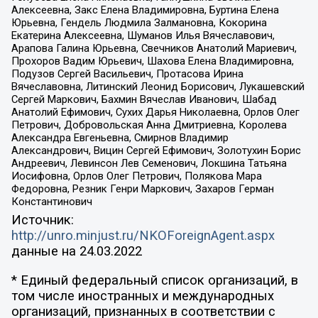
Алексеевна, Закс Елена Владимировна, Буртина Елена
Юрьевна, Гендель Людмила Залмановна, Кокорина
Екатерина Алексеевна, Шуманов Илья Вячеславович,
Арапова Галина Юрьевна, Свечников Анатолий Мариевич,
Прохоров Вадим Юрьевич, Шахова Елена Владимировна,
Подузов Сергей Васильевич, Протасова Ирина
Вячеславовна, Литинский Леонид Борисович, Лукашевский
Сергей Маркович, Бахмин Вячеслав Иванович, Шабад
Анатолий Ефимович, Сухих Дарья Николаевна, Орлов Олег
Петрович, Добровольская Анна Дмитриевна, Королева
Александра Евгеньевна, Смирнов Владимир
Александрович, Вицин Сергей Ефимович, Золотухин Борис
Андреевич, Левинсон Лев Семенович, Локшина Татьяна
Иосифовна, Орлов Олег Петрович, Полякова Мара
Федоровна, Резник Генри Маркович, Захаров Герман
Константинович
Источник:
http://unro.minjust.ru/NKOForeignAgent.aspx
данные на
24.03.2022
* Единый федеральный список организаций, в
том числе иностранных и международных
организаций, признанных в соответствии с