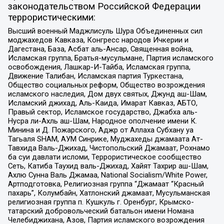
законодательством Российской Федерации
террористическими:
Высший военный Маджлисуль Шура Объединенных сил
моджахедов Кавказа, Конгресс народов Ичкерии и
Дагестана, База, Асбат аль-Ансар, Священная война,
Исламская группа, Братья-мусульмане, Партия исламского
освобождения, Лашкар-И-Тайба, Исламская группа,
Движение Талибан, Исламская партия Туркестана,
Общество социальных реформ, Общество возрождения
исламского наследия, Дом двух святых, Джунд аш-Шам,
Исламский джихад, Аль-Каида, Имарат Кавказ, АБТО,
Правый сектор, Исламское государство, Джабха аль-
Нусра ли-Ахль аш-Шам, Народное ополчение имени К.
Минина и Д. Пожарского, Аджр от Аллаха Субхану уа
Тагьаля SHAM, АУМ Синрике, Муджахеды джамаата Ат-
Тавхида Валь-Джихад, Чистопольский Джамаат, Рохнамо
ба суи давлати исломи, Террористическое сообщество
Сеть, Катиба Таухид валь-Джихад, Хайят Тахрир аш-Шам,
Ахлю Сунна Валь Джамаа, National Socialism/White Power,
Артподготовка, Религиозная группа “Джамаат “Красный
пахарь”, Колумбайн, Хатлонский джамаат, Мусульманская
религиозная группа п. Кушкуль г. Оренбург, Крымско-
татарский добровольческий батальон имени Номана
Челебиджихана, Азов, Партия исламского возрождения