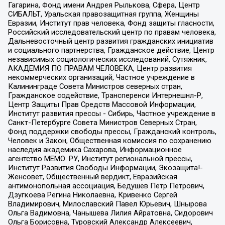
Гагарина, Фонд имени Андрея Рылькова, Сфера, Центр
СИБАЛЬТ, Уральская правозащитная группа, Женщины
Евразии, Институт прав человека, Фонд защиты гласности,
Российский исследовательский центр по правам человека,
Дальневосточный центр развития гражданских инициатив
и социального партнерства, Гражданское действие, Центр
независимых социологических исследований, Сутяжник,
АКАДЕМИЯ ПО ПРАВАМ ЧЕЛОВЕКА, Центр развития
некоммерческих организаций, Частное учреждение в
Калининграде Совета Министров северных стран,
Гражданское содействие, Трансперенси Интернешнл-Р,
Центр Защиты Прав Средств Массовой Информации,
Институт развития прессы - Сибирь, Частное учреждение в
Санкт-Петербурге Совета Министров Северных Стран,
Фонд поддержки свободы прессы, Гражданский контроль,
Человек и Закон, Общественная комиссия по сохранению
наследия академика Сахарова, Информационное
агентство МЕМО. РУ, Институт региональной прессы,
Институт Развития Свободы Информации, Экозащита!-
Женсовет, Общественный вердикт, Евразийская
антимонопольная ассоциация, Бедушев Петр Петрович,
Дзугкоева Регина Николаевна, Кривенко Сергей
Владимирович, Милославский Павел Юрьевич, Шнырова
Ольга Вадимовна, Чанышева Лилия Айратовна, Сидорович
Ольга Борисовна, Туровский Александр Алексеевич,