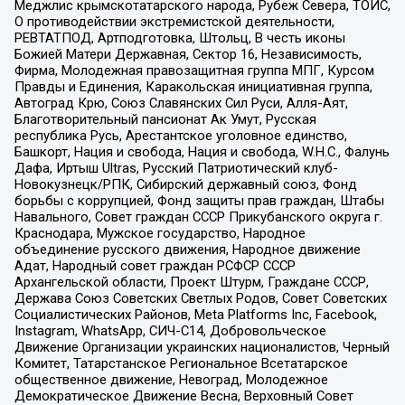
Меджлис крымскотатарского народа, Рубеж Севера, ТОЙС,
О противодействии экстремистской деятельности,
РЕВТАТПОД, Артподготовка, Штольц, В честь иконы
Божией Матери Державная, Сектор 16, Независимость,
Фирма, Молодежная правозащитная группа МПГ, Курсом
Правды и Единения, Каракольская инициативная группа,
Автоград Крю, Союз Славянских Сил Руси, Алля-Аят,
Благотворительный пансионат Ак Умут, Русская
республика Русь, Арестантское уголовное единство,
Башкорт, Нация и свобода, Нация и свобода, W.H.С., Фалунь
Дафа, Иртыш Ultras, Русский Патриотический клуб-
Новокузнецк/РПК, Сибирский державный союз, Фонд
борьбы с коррупцией, Фонд защиты прав граждан, Штабы
Навального, Совет граждан СССР Прикубанского округа г.
Краснодара, Мужское государство, Народное
объединение русского движения, Народное движение
Адат, Народный совет граждан РСФСР СССР
Архангельской области, Проект Штурм, Граждане СССР,
Держава Союз Советских Светлых Родов, Совет Советских
Социалистических Районов, Meta Platforms Inc, Facebook,
Instagram, WhatsApp, СИЧ-С14, Добровольческое
Движение Организации украинских националистов, Черный
Комитет, Татарстанское Региональное Всетатарское
общественное движение, Невоград, Молодежное
Демократическое Движение Весна, Верховный Совет