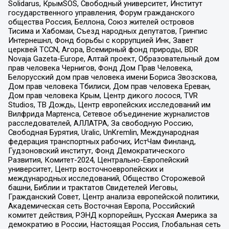
Solidarus, КрымSOS, Свободный университет, Институт
государственного управления, Форум гражданского
общества Россия, Беллона, Союз жителей островов
Тисима и Хабомаи, Съезд народных депутатов, Гринпис
Интернешнл, Фонд борьбы с коррупцией Инк, Завет
церквей TCCN, Агора, Всемирный фонд природы, BDR
Novaja Gazeta-Europe, Алтай проект, Образовательный дом
прав человека Чернигов, Фонд Дом Прав Человека,
Белорусский дом прав человека имени Бориса Звозскова,
Дом прав человека Тбилиси, Дом прав человека Ереван,
Дом прав человека Крым, Центр дикого лосося, TVR
Studios, ТВ Дождь, Центр европейских исследований им
Вилфрида Мартенса, Сетевое объединение журналистов
расследователей, АЛЛАТРА, За свободную Россию,
Свободная Бурятия, Uralic, UnKremlin, Международная
федерация транспортных рабочих, ИстЧам Финланд,
Гудзоновский институт, Фонд Демократического
Развития, Комитет-2024, Центрально-Европейский
университет, Центр восточноевропейских и
международных исследований, Общество Сторожевой
башни, Библии и трактатов Свидетелей Иеговы,
Гражданский Совет, Центр анализа европейской политики,
Академическая сеть Восточная Европа, Российский
комитет действия, РЭНД корпорейшн, Русская Америка за
демократию в России, Настоящая Россия, Глобальная сеть