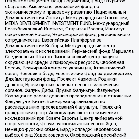
Открытое Общество Фонд Содействия, Фонд Открытое
общество, Американо-российский фонд по
экономическому и правовому развитию, Национальный
Демократический Институт Международных Отношений,
MEDIA DEVELOPMENT INVESTMENT FUND, Международный
Республиканский Институт, Открытая Россия, Институт
современной России, Черноморский фонд регионального
сотрудничества, Европейская Платформа за
Демократические Выборы, Международный центр
электоральных исследований, Германский фонд Маршалла
Соединенных Штатов, Тихоокеанский центр защиты
окружающей среды и природных ресурсов, Свободная
Россия, Всемирный конгресс украинцев, Атлантический
совет, Человек в беде, Европейский фонд за демократию,
Джеймстаунский фонд, Прожект Хармони, Родники
дракона, Врачи против насильственного извлечения
органов, Фалунь Дафа, Друзья Фалуньгун, Фалуньгун,
Коалиция по расследованию преследования в отношении
Фалуньгун в Китае, Всемирная организация по
расследованию преследований Фалуньгун, Пражский
гражданский центр, Ассоциация школ политических
исследований при Совете Европы, Центр либеральной
современности, Форум русскоязычных европейцев,
Немецко-русский обмен, Бард колледж, Европейский
выбор, Фонд Ходорковского, Оксфордский российский