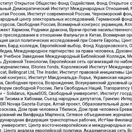
ститут Открытое Общество Фонд Содействия, Фонд Открытое 
альный Демократический Институт Международных Отношений,
тая Россия, Институт современной России, Черноморский фонд
родный центр электоральных исследований, Германский фонд
рсов, Свободная Россия, Всемирный конгресс украинцев, Атла
ект Хармони, Родники дракона, Врачи против насильственного
ию преследования в отношении Фалуньгун в Китае, Всемирная о
ация школ политических исследований при Совете Европы, Цен
мен, Бард колледж, Европейский выбор, Фонд Ходорковского,
едиа, Международное партнерство за права человека, Духовно
ое Учебное Заведение Международный Библейский Колледж, М
ь Духовной Технологии, Европейская сеть организаций по наб
урналистики, IStories fonds, Королевский Институт Между
gcat, Bellingcat Ltd, The Insider, Институт правовой инициатив
инский конгресс, Институт Макдональда-Лорье, Украинская нац
, Свободная пресса, Возрождение, Всеукраинский духовный цен
орум свободной России, Лига Свободных Наций, Transparеncy I
– Solidarus, КрымSOS, Свободный университет, Институт госу
в Тисима и Хабомаи, Съезд народных депутатов, Гринпис Инте
DR Novaja Gazeta-Europe, Алтай проект, Образовательный дом 
зскова, Дом прав человека Тбилиси, Дом прав человека Ерева
едований им Вилфрида Мартенса, Сетевое объединение журнали
Международная федерация транспортных рабочих, ИстЧам Финлан
й университет, Центр восточноевропейских и международных и
, Центр анализа европейской политики, Академическая сеть Во