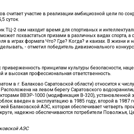
сов считает участие в реализации амбициозной цели по со
,5 суток.
к ТЦ-2 сам находит время для спортивных и интеллектуал
может похвастаться призами в различных видах спорта, а 
в играх формата Что? Где? Когда? и квизах. В жизни и н
еделывать, - отметил победитель дивизионального конкурс
их приверженность принципам культуры безопасности, наце
й и высокая профессиональная ответственность.
том в г. Балаково Саратовской области) относится к числ
 Расположена на левом берегу Саратовского водохранилищ
кторами ВВЭР-1000 (модификация В-320), установленной 
ок введен в эксплуатацию в 1985 году, второй в 1987 го
ргией Балаковской АЭС, которая обеспечивает четверть про
уге, надежно обеспечиваются потребители Поволжья, Цен
ковской АЭС