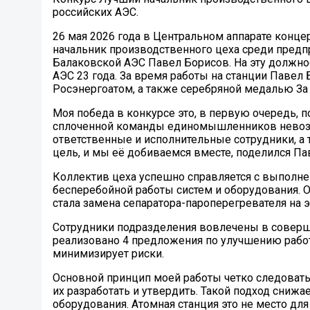
российских АЭС.
26 мая 2026 года в Центральном аппарате конце
начальник производственного цеха среди предпр
Балаковской АЭС Павел Борисов. На эту должнос
АЭС 23 года. За время работы на станции Паве
Росэнергоатом, а также серебряной медалью За
Моя победа в конкурсе это, в первую очередь, 
сплоченной команды единомышленников невозмож
ответственные и исполнительные сотрудники, а те
цель, и мы её добиваемся вместе, поделился Па
Коллектив цеха успешно справляется с выполн
бесперебойной работы систем и оборудования. 
стала замена сепаратора-пароперегревателя на 
Сотрудники подразделения вовлечены в соверше
реализовано 4 предложения по улучшению работ
минимизирует риски.
Основной принцип моей работы четко следовать 
их разработать и утвердить. Такой подход сниж
оборудования. Атомная станция это не место для