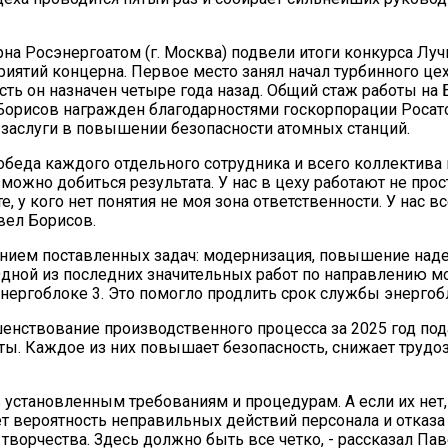
рна Росэнергоатом (г. Москва) подвели итоги конкурса Лу
иятий концерна. Первое место занял начал турбинного цеха
ть он назначен четыре года назад. Общий стаж работы на
л Борисов награжден благодарностями госкорпорации Росат
 заслуги в повышении безопасности атомных станций.
победа каждого отдельного сотрудника и всего коллектива 
но добиться результата. У нас в цеху работают не прос
, у кого нет понятия не моя зона ответственности. У нас в
вел Борисов.
ением поставленных задач: модернизация, повышение над
Одной из последних значительных работ по направлению 
энергоблоке 3. Это помогло продлить срок службы энергоб
нствование производственного процесса за 2025 год под
ы. Каждое из них повышает безопасность, снижает трудо
установленным требованиям и процедурам. А если их нет,
ает вероятность неправильных действий персонала и отказа
 творчества. Здесь должно быть все четко, - рассказал Па