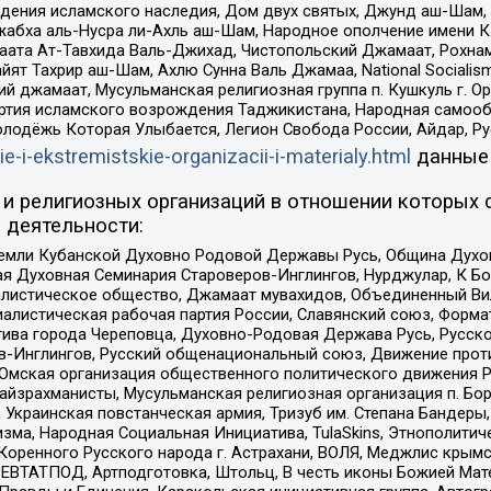
ения исламского наследия, Дом двух святых, Джунд аш-Шам, 
жабха аль-Нусра ли-Ахль аш-Шам, Народное ополчение имени К.
ата Ат-Тавхида Валь-Джихад, Чистопольский Джамаат, Рохнам
ят Тахрир аш-Шам, Ахлю Сунна Валь Джамаа, National Socialism
ий джамаат, Мусульманская религиозная группа п. Кушкуль г. 
ртия исламского возрождения Таджикистана, Народная самооб
олодёжь Которая Улыбается, Легион Свобода России, Айдар, Р
ie-i-ekstremistskie-organizacii-i-materialy.html
данные
и религиозных организаций в отношении которых 
 деятельности:
земли Кубанской Духовно Родовой Державы Русь, Община Духо
 Духовная Семинария Староверов-Инглингов, Нурджулар, К Бо
листическое общество, Джамаат мувахидов, Объединенный Вил
иалистическая рабочая партия России, Славянский союз, Форма
ива города Череповца, Духовно-Родовая Держава Русь, Русск
-Инглингов, Русский общенациональный союз, Движение против
 Омская организация общественного политического движения Р
йзрахманисты, Мусульманская религиозная организация п. Бо
краинская повстанческая армия, Тризуб им. Степана Бандеры, Бр
зма, Народная Социальная Инициатива, TulaSkins, Этнополитич
оренного Русского народа г. Астрахани, ВОЛЯ, Меджлис крымс
РЕВТАТПОД, Артподготовка, Штольц, В честь иконы Божией Мате