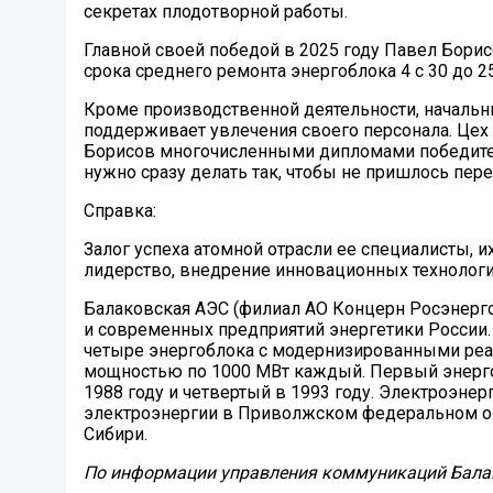
секретах плодотворной работы.
Главной своей победой в 2025 году Павел Бори
срока среднего ремонта энергоблока 4 с 30 до 25
Кроме производственной деятельности, начальни
поддерживает увлечения своего персонала. Цех 
Борисов многочисленными дипломами победителя 
нужно сразу делать так, чтобы не пришлось пер
Справка:
Залог успеха атомной отрасли ее специалисты, 
лидерство, внедрение инновационных технологи
Балаковская АЭС (филиал АО Концерн Росэнергоа
и современных предприятий энергетики России.
четыре энергоблока с модернизированными реа
мощностью по 1000 МВт каждый. Первый энергобл
1988 году и четвертый в 1993 году. Электроэне
электроэнергии в Приволжском федеральном окр
Сибири.
По информации у
правления коммуникаций Бала