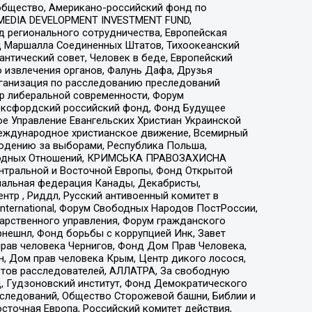
общество, Американо-российский фонд по
 MEDIA DEVELOPMENT INVESTMENT FUND,
 регионального сотрудничества, Европейская
 Маршалла Соединенных Штатов, Тихоокеанский
нтический совет, Человек в беде, Европейский
 извлечения органов, Фалунь Дафа, Друзья
рганизация по расследованию преследований
тр либеральной современности, Форум
 Оксфордский российский фонд, Фонд Будущее
е Управление Евангельских Христиан Украинской
еждународное христианское движение, Всемирный
людению за выборами, Республика Польша,
народных Отношений, КРИМСЬКА ПРАВОЗАХИСНА
ы Центральной и Восточной Европы, Фонд Открытой
иональная федерация Канады, Декабристы,
тр , Риддл, Русский антивоенный комитет в
nternational, Форум Свободных Народов ПостРоссии,
дарственного управления, Форум гражданского
рнешнл, Фонд борьбы с коррупцией Инк, Завет
прав человека Чернигов, Фонд Дом Прав Человека,
н, Дом прав человека Крым, Центр дикого лосося,
стов расследователей, АЛЛАТРА, За свободную
д, Гудзоновский институт, Фонд Демократического
сследований, Общество Сторожевой башни, Библии и
сточная Европа, Российский комитет действия,