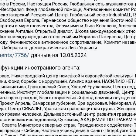
ю в России, Настоящая Россия, Глобальная сеть журналистов
естфалия, Фонд глобальной помощи, Антивоенный комитет России,
татарский Ресурсный Центр, Глобальный союз IndustriALL, Russi
 Свободная Европа, Германское общество изучения Восточной 
и и миротворчества, Форум имени Льва Копелева, American Counci
ое движение Антальи, Открытый диалог, Школа международных отн
Школа международных отношений им Нормана Патерсона, Центр
ду, Феминистское антивоенное сопротивление, Комитет независ
а, Либерально-демократическая Лига Украины
uments/7756/
данные на
13.05.2024
функции иностранного агента:
раво, Нижегородский центр немецкой и европейской культуры,
тики, Фонд борьбы с коррупцией, Альянс врачей, НАСИЛИЮ.НЕТ,
я инициатива, Гражданский Союз, Хасдей Ерушалаим, Центр по
юченных, Институт глобализации и социальных движений, Цент
ты прав граждан, Благотворительный фонд помощи осужденным
а, Проект Апрель, Самарская губерния, Эра здоровья, Мемориал
ера, Центр СИБАЛЬТ, Уральская правозащитная группа, Женщины
по правам человека, Дальневосточный центр развития гражданс
ологических исследований, Сутяжник, АКАДЕМИЯ ПО ПРАВАМ Ч
е Совета Министров северных стран, Гражданское содействие,
я прессы - Сибирь, Частное учреждение в Санкт-Петербурге С