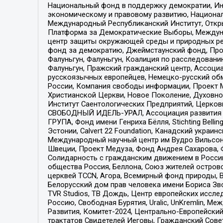
Национальный фонд в поддержку демократии, Ин
экономическому и правовому развитию, Национ
Международный Республиканский Институт, Откры
Платформа за Демократические Выборы, Междуна
центр защиты окружающей среды и природных ресу
фонд за демократию, Джеймстаунский фонд, Прож
Фалуньгун, Фалуньгун, Коалиция по расследован
Фалуньгун, Пражский гражданский центр, Ассоци
русскоязычных европейцев, Немецко-русский об
России, Компания свободы информации, Проект М
Христианской Церкви, Новое Поколение, Духовн
Институт Саентологических Предприятий, Церков
СВОБОДНЫЙ ИДЕЛЬ-УРАЛ, Ассоциация развития ж
ГРУПА, Фонд имени Генриха Бёлля, Stichting Bellin
Эстонии, Calvert 22 Foundation, Канадский укра
Международный научный центр им Вудро Вильсона
Швеции, Проект Медуза, Фонд Андрея Сахарова, Ф
Солидарность с гражданским движением в России 
общества Россия, Беллона, Союз жителей острово
церквей TCCN, Агора, Всемирный фонд природы, B
Белорусский дом прав человека имени Бориса Зво
TVR Studios, ТВ Дождь, Центр европейских иссл
Россию, Свободная Бурятия, Uralic, UnKremlin, 
Развития, Комитет-2024, Центрально-Европейски
трактатов Свидетелей Иеговы, Гражданский Совет