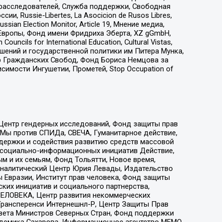
-расследователей, Служба поддержки, Свободная
 Russie-Libertes, La Asocicion de Rusos Libres,
an Election Monitor, Article 19, Мнение медиа,
Европы, Фонд имени Фридриха Эберта, XZ gGmbH,
ls for International Education, Cultural Vistas,
ошений и государственной политики им Питера Мунка,
 Гражданских Свобод, Фонд Бориса Немцова за
имости Ингушетии, Прометей, Stop Occupation of
 Центр гендерных исследований, Фонд защиты прав
 Мы против СПИДа, СВЕЧА, Гуманитарное действие,
ддержки и содействия развитию средств массовой
р социально-информационных инициатив Действие,
 и их семьям, Фонд Тольятти, Новое время,
, Аналитический Центр Юрия Левады, Издательство
 Евразии, Институт прав человека, Фонд защиты
ких инициатив и социального партнерства,
ЕЛОВЕКА, Центр развития некоммерческих
 Трансперенси Интернешнл-Р, Центр Защиты Прав
овета Министров Северных Стран, Фонд поддержки