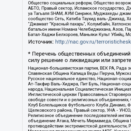
Общество социальных реформ, Общество возрожд
АБТО, Правый сектор, Исламское государство, Д
уа Тагьаля SHAM, АУМ Синрике, Муджахеды джама
сообщество Сеть, Катиба Таухид валь-Джихад, Хай
“Джамаат “Красный пахарь”, Колумбайн, Хатлонск
батальон имени Номана Челебиджихана, Азов, Па
Батал-Хаджи Белхороев, Маньяки Культ Убийц, М
Источник:
http://nac.gov.ru/terroristichesk
* Перечень общественных объединений 
силу решение о ликвидации или запрете
Национал-большевистская партия, ВЕК РА, Рада 
Славянская Община Капища Веды Перуна, Мужская
Русское национальное единство, Национал-социа
Ат-Такфир Валь-Хиджра, Пит Буль, Национал-соц
народа, Национальная Социалистическая Инициат
Инглистической церкви Православных Староверов
свободе совести и о религиозных объединениях,
Клуб Болельщиков Футбольного Клуба Динамо, Фа
Щелковского района, Правый сектор, УНА - УНСО, У
Религиозное объединение последователей инглии
объединение Атака, Мечеть Мирмамеда, Община К
противодействии экстремистской деятельности, 