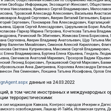
 и Закон, Общественная комиссия по сохранению наследия ак
звития Свободы Информации, Экозащита!-Женсовет, Общественн
Регина Николаевна, Кривенко Сергей Владимирович, Милославс
совна, Туровский Александр Алексеевич, Васильева Анастасия
Пивоваров Андрей Сергеевич, Аверин Виталий Евгеньевич, Бара
горий Сергеевич, Пономарев Лев Александрович, Каргалицкий 
ньевна, Щаров Сергей Алексадрович, Цирульников Борис Альбер
ислакова-Паркер Марина Петровна, Кочеткова Татьяна Владими
сандровна, Рачинский Ян Збигневич, Жемкова Елена Борисовна,
лана Сергеевна, Аверин Владимир Анатольевич, Щур Татьяна М
фтер Валентин Михайлович, Симонов Алексей Кириллович, Флиг
женова Светлана Куприяновна, Максимов Сергей Владимирович, 
кс Елена Владимировна, Буртина Елена Юрьевна, Гендель Людм
евна, Свечников Анатолий Мариевич, Прохоров Вадим Юрьевич
инский Леонид Борисович, Лукашевский Сергей Маркович, Бахм
Добровольская Анна Дмитриевна, Королева Александра Евгенье
евинсон Лев Семенович, Локшина Татьяна Иосифовна, Орлов Ол
ignAgent.aspx
данные на
24.03.2022
ций, в том числе иностранных и международных ор
ции террористическими:
ил моджахедов Кавказа, Конгресс народов Ичкерии и Дагеста
ламского освобождения, Лашкар-И-Тайба, Исламская группа, Дв