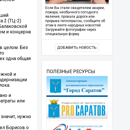
Если Вы стали свидетелем аварии,
пожара, необычного погодного
чший
явления, провала дороги или
 2 (ТЦ-2)
прорыва теплотрассы, сообщите об
этом в ленте народных новостей.
 Балаковской
Загружайте фотографии через
ом и концерна
специальную форму.
в целом. Без
ДОБАВИТЬ НОВОСТЬ
то
сех одна общая
ПОЛЕЗНЫЕ РЕСУРСЫ
ежной и
модернизации
лока.
ано и
затраты или
 значит, нужно
вел Борисов о