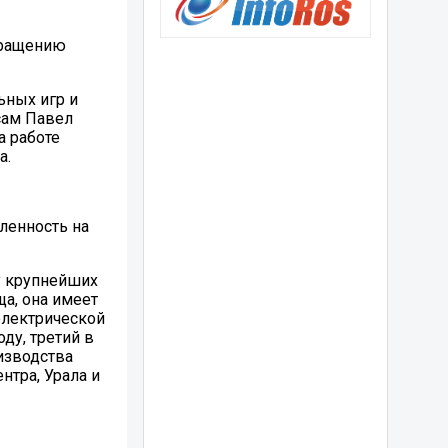
кращению
ьных игр и
сам Павел
а работе
а.
ленность на
у крупнейших
а, она имеет
электрической
ду, третий в
изводства
тра, Урала и