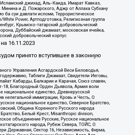
Исламский джихад, Аль-Каида, Имарат Кавказ,
 Минина и Д. Пожарского, Аджр от Аллаха Субхану
о ба суи давлати исломи, Террористическое
/White Power, Артподготовка, Религиозная группа
Оренбург, Крымско-татарский добровольческий
орона, Дуббайский джамаат, московская ячейка,
усский добровольческий корпус
 на
16.11.2023
судом принято вступившее в законную
вного Управления Асгардской Веси Беловодья,
годержавию, Таблиги Джамаат, Свидетели Иеговы,
айат Кабарды, Балкарии и Карачая, Союз славян,
т-18, Благородный Орден Дьявола, Армия воли
ое национальное единство, Древнерусской
 нелегальной иммиграции, Кровь и Честь, О
усское национальное единство, Северное Братство,
ровский, Община Коренного Русского народа
атство, Белый Крест, Misanthropic division,
еское объединение Русские, Русское национальное
котатарского народа, Рубеж Севера, ТОЙС, О
ри Державная, Сектор 16, Независимость, Фирма,