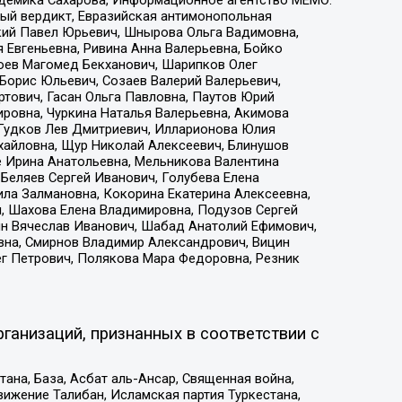
адемика Сахарова, Информационное агентство МЕМО.
ый вердикт, Евразийская антимонопольная
кий Павел Юрьевич, Шнырова Ольга Вадимовна,
 Евгеньевна, Ривина Анна Валерьевна, Бойко
хоев Магомед Бекханович, Шарипков Олег
Борис Юльевич, Созаев Валерий Валерьевич,
тович, Гасан Ольга Павловна, Паутов Юрий
ровна, Чуркина Наталья Валерьевна, Акимова
 Гудков Лев Дмитриевич, Илларионова Юлия
ихайловна, Щур Николай Алексеевич, Блинушов
е Ирина Анатольевна, Мельникова Валентина
Беляев Сергей Иванович, Голубева Елена
ила Залмановна, Кокорина Екатерина Алексеевна,
, Шахова Елена Владимировна, Подузов Сергей
ин Вячеслав Иванович, Шабад Анатолий Ефимович,
вна, Смирнов Владимир Александрович, Вицин
ег Петрович, Полякова Мара Федоровна, Резник
ганизаций, признанных в соответствии с
на, База, Асбат аль-Ансар, Священная война,
ижение Талибан, Исламская партия Туркестана,