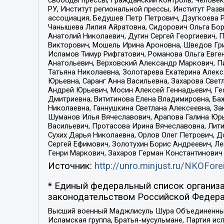
свободы прессы, Гражданский контроль, Человек
РУ, Институт региональной прессы, Институт Ра
ассоциация, Бедушев Петр Петрович, Дзугкоева 
Чанышева Лилия Айратовна, Сидорович Ольга Бори
Анатолий Николаевич, Дугин Сергей Георгиевич, 
Викторович, Мошель Ирина Ароновна, Шведов Гри
Исламов Тимур Рифгатович, Романова Ольга Евге
Анатольевич, Верховский Александр Маркович, П
Татьяна Николаевна, Золотарева Екатерина Алек
Юрьевна, Саранг Анна Васильевна, Захарова Свет
Андрей Юрьевич, Мосин Алексей Геннадьевич, Ге
Дмитриевна, Вититинова Елена Владимировна, Ба
Николаевна, Ганнушкина Светлана Алексеевна, За
Шуманов Илья Вячеславович, Арапова Галина Юрь
Васильевич, Протасова Ирина Вячеславовна, Лит
Сухих Дарья Николаевна, Орлов Олег Петрович, 
Сергей Ефимович, Золотухин Борис Андреевич, Л
Генри Маркович, Захаров Герман Константинович
Источник:
http://unro.minjust.ru/NKOFore
* Единый федеральный список организа
законодательством Российской Федера
Высший военный Маджлисуль Шура Объединенных с
Исламская группа, Братья-мусульмане, Партия ис