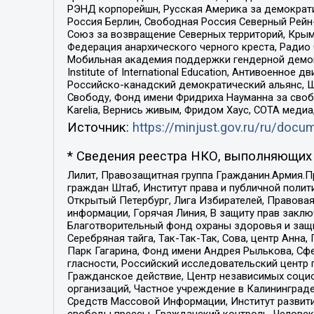
РЭНД корпорейшн, Русская Америка за демократи
Россия Берлин, Свободная Россия Северный Рейн-В
Союз за возвращение Северных территорий, Крымско
Федерация анархического черного креста, Радио
Мобильная академия поддержки гендерной демократи
Institute of International Education, Антивоенн
Российско-канадский демократический альянс, 
Свободу, Фонд имени Фридриха Науманна за свобо
Karelia, Вернись живым, Фридом Хаус, СОТА меди
Источник:
https://minjust.gov.ru/ru/doc
* Сведения реестра НКО, выполняющих 
Лилит, Правозащитная группа Гражданин.Армия.П
граждан Штаб, Институт права и публичной поли
Открытый Петербург, Лига Избирателей, Правова
информации, Горячая Линия, В защиту прав закл
Благотворительный фонд охраны здоровья и защи
Серебряная тайга, Так-Так-Так, Сова, центр Анн
Парк Гагарина, Фонд имени Андрея Рылькова, Сф
гласности, Российский исследовательский центр 
Гражданское действие, Центр независимых соци
организаций, Частное учреждение в Калининград
Средств Массовой Информации, Институт развити