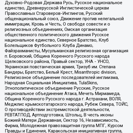
Духовно-Родовая Держава Русь, Русское национальное
единство, Древнерусской Инглистической церкви
Православных Староверов-Инглингов, Русский
общенациональный союз, Движение против нелегальной
иммиграции, Кровь и Честь, О свободе совести и о
религиозных объединениях, Омская организация
общественного политического движения Русское
национальное единство, Северное Братство, Клуб
Болельщиков Футбольного Клуба Динамо,
Файзрахманисты, Мусульманская религиозная организация
п. Боровский, Община Коренного Русского народа
Щелковского района, Правый сектор, УНА - УНСО,
Украинская повстанческая армия, Тризуб им. Степана
Бандеры, Братство, Белый Крест, Misanthropic division,
Религиозное объединение последователей инглиизма,
Народная Социальная Инициатива, TulaSkins,
Этнополитическое объединение Русские, Русское
национальное объединение Атака, Мечеть Мирмамеда,
Община Коренного Русского народа г. Астрахани, ВОЛЯ,
Меджлис крымскотатарского народа, Рубеж Севера, ТОЙС,
О противодействии экстремистской деятельности,
РЕВТАТПОД, Артподготовка, Штольц, В честь иконы
Божией Матери Державная, Сектор 16, Независимость,
Фирма, Молодежная правозащитная группа МПГ, Курсом
Правды и Единения, Каракольская инициативная группа,