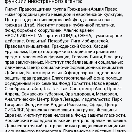
функции иностранного агента:
Лилит, Правозащитная группа Гражданин.Армия.Право,
Нижегородский центр немецкой и европейской культуры,
Центр гендерных исследований, Фонд защиты прав
граждан Штаб, Институт права и публичной политики,
Фонд борьбы с коррупцией, Альянс врачей,
НАСИЛИЮ.НЕТ, Мы против СПИДа, СВЕЧА, Гуманитарное
действие, Открытый Петербург, Лига Избирателей,
Правовая инициатива, Гражданский Союз, Хасдей
Ерушалаим, Центр поддержки и содействия развитию
средств массовой информации, Горячая Линия, В защиту
прав заключенных, Институт глобализации и социальных
движений, Центр социально-информационных инициатив
Действие, Благотворительный фонд охраны здоровья и
защиты прав граждан, Благотворительный фонд помощи
осужденным и их семьям, Фонд Тольятти, Новое время,
Серебряная тайга, Так-Так-Так, Сова, центр Анна, Проект
Апрель, Самарская губерния, Эра здоровья, Мемориал,
Аналитический Центр Юрия Левады, Издательство Парк
Гагарина, Фонд имени Андрея Рылькова, Сфера, Центр
СИБАЛЬТ, Уральская правозащитная группа, Женщины
Евразии, Институт прав человека, Фонд защиты гласности,
Российский исследовательский центр по правам человека,
Дальневосточный центр развития гражданских инициатив
и социального партнерства, Гражданское действие, Центр