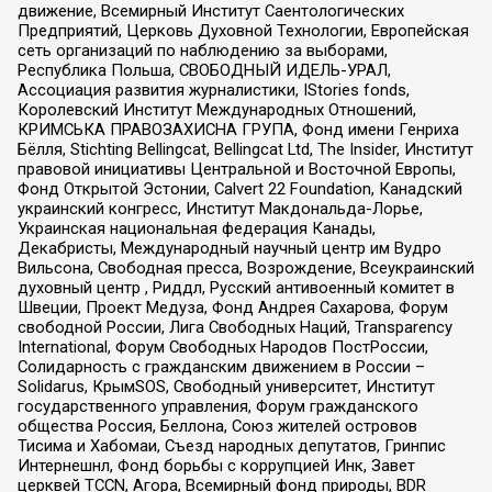
движение, Всемирный Институт Саентологических
Предприятий, Церковь Духовной Технологии, Европейская
сеть организаций по наблюдению за выборами,
Республика Польша, СВОБОДНЫЙ ИДЕЛЬ-УРАЛ,
Ассоциация развития журналистики, IStories fonds,
Королевский Институт Международных Отношений,
КРИМСЬКА ПРАВОЗАХИСНА ГРУПА, Фонд имени Генриха
Бёлля, Stichting Bellingcat, Bellingcat Ltd, The Insider, Институт
правовой инициативы Центральной и Восточной Европы,
Фонд Открытой Эстонии, Calvert 22 Foundation, Канадский
украинский конгресс, Институт Макдональда-Лорье,
Украинская национальная федерация Канады,
Декабристы, Международный научный центр им Вудро
Вильсона, Свободная пресса, Возрождение, Всеукраинский
духовный центр , Риддл, Русский антивоенный комитет в
Швеции, Проект Медуза, Фонд Андрея Сахарова, Форум
свободной России, Лига Свободных Наций, Transparеncy
International, Форум Свободных Народов ПостРоссии,
Солидарность с гражданским движением в России –
Solidarus, КрымSOS, Свободный университет, Институт
государственного управления, Форум гражданского
общества Россия, Беллона, Союз жителей островов
Тисима и Хабомаи, Съезд народных депутатов, Гринпис
Интернешнл, Фонд борьбы с коррупцией Инк, Завет
церквей TCCN, Агора, Всемирный фонд природы, BDR