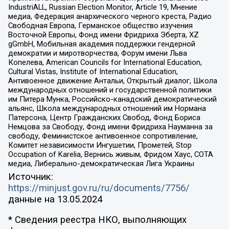
IndustriALL, Russian Election Monitor, Article 19, Мнение
медиа, Федерация анархического черного креста, Радио
Свободная Европа, Германское общество изучения
Восточной Европы, Фонд имени Фридриха Эберта, XZ
gGmbH, Мобильная академия поддержки гендерной
демократии и миротворчества, Форум имени Льва
Копелева, American Councils for International Education,
Cultural Vistas, Institute of International Education,
Антивоенное движение Антальи, Открытый диалог, Школа
международных отношений и государственной политики
им Питера Мунка, Российско-канадский демократический
альянс, Школа международных отношений им Нормана
Патерсона, Центр Гражданских Свобод, Фонд Бориса
Немцова за Свободу, Фонд имени Фридриха Науманна за
свободу, Феминистское антивоенное сопротивление,
Комитет независимости Ингушетии, Прометей, Stop
Occupation of Karelia, Вернись живым, Фридом Хаус, СОТА
медиа, Либерально-демократическая Лига Украины
Источник:
https://minjust.gov.ru/ru/documents/7756/
данные на
13.05.2024
* Сведения реестра НКО, выполняющих