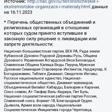
Источник:
http://nac.gov.ru/terroristicheskie-i-
ekstremistskie-organizacii-i-materialy.html
данные
на
16.11.2023
* Перечень общественных объединений и
религиозных организаций в отношении
которых судом принято вступившее в
законную силу решение о ликвидации или
запрете деятельности:
Национал-большевистская партия, ВЕК РА, Рада земли
Кубанской Духовно Родовой Державы Русь, Община
Духовного Управления Асгардской Веси Беловодья,
Славянская Община Капища Веды Перуна, Мужская
Духовная Семинария Староверов-Инглингов, Нурджулар, К
Богодержавию, Таблиги Джамаат, Свидетели Иеговы,
Русское национальное единство, Национал-
социалистическое общество, Джамаат мувахидов,
Объединенный Вилайат Кабарды, Балкарии и Карачая,
Союз славян, Ат-Такфир Валь-Хиджра, Пит Буль,
Национал-социалистическая рабочая партия России,
Славянский союз, Формат-18, Благородный Орден
Дьявола, Армия воли народа, Национальная
Социалистическая Инициатива города Череповца,