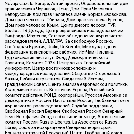
Novaja Gazeta-Europe, Алтай проект, Образовательный дом
прав человека Чернигов, Фонд Дом Прав Человека,
Белорусский дом прав человека имени Бориса Звозскова,
Дом прав человека Тбилиси, Дом прав человека Ереван,
Дом прав человека Крым, Центр дикого лосося, TVR
Studios, ТВ Дождь, Центр европейских исследований им
Вилфрида Мартенса, Сетевое объединение журналистов
расследователей, АЛЛАТРА, За свободную Россию,
Свободная Бурятия, Uralic, UnKremlin, Международная
федерация транспортных рабочих, ИстЧам Финланд,
Гудзоновский институт, Фонд Демократического
Развития, Комитет-2024, Центрально-Европейский
университет, Центр восточноевропейских и
международных исследований, Общество Сторожевой
башни, Библии и трактатов Свидетелей Иеговы,
Гражданский Совет, Центр анализа европейской политики,
Академическая сеть Восточная Европа, Российский
комитет действия, РЭНД корпорейшн, Русская Америка за
демократию в России, Настоящая Россия, Глобальная сеть
журналистов-расследователей, Служба поддержки,
Свободная Россия Берлин, Свободная Россия Северный
Рейн-Вестфалия, Фонд глобальной помощи, Антивоенный
комитет России, Russie-Libertes, La Asocicion de Rusos
Libres, Союз за возвращение Северных территорий,
Крымскотатарский Ресурсный Центр, Глобальный союз