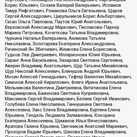
Борис Юльевич, Созаев Валерий Валерьевич, Исламов
Тимур Рифгатович, Романова Ольга Евгеньевна, Щаров
Сергей Алексадрович, Цирульников Борис Альбертович,
Гасан Ольга Павловна, Паутов Юрий Анатольевич,
Верховский Александр Маркович, Пислакова-Паркер
Марина Петровна, Кочеткова Татьяна Владимировна,
Чуркина Наталья Валерьевна, Акимова Татьяна
Николаевна, Золотарева Екатерина Александровна,
Рачинский Ян Збигневич, Жемкова Елена Борисовна,
Гудков Лев Дмитриевич, Илларионова Юлия Юрьевна,
Саранг Анна Васильевна, Захарова Светлана Сергеевна,
Аверин Владимир Анатольевич, Щур Татьяна Михайловна,
Щур Николай Алексеевич, Блинушов Андрей Юрьевич,
Мосин Алексей Геннадьевич, Гефтер Валентин Михайлович,
Симонов Алексей Кириллович, Флиге Ирина Анатольевна,
Мельникова Валентина Дмитриевна, Вититинова Елена
Владимировна, Баженова Светлана Куприяновна,
Максимов Сергей Владимирович, Беляев Сергей Иванович,
Голубева Елена Николаевна, Ганнушкина Светлана
Алексеевна, Закс Елена Владимировна, Буртина Елена
Юрьевна, Гендель Людмила Залмановна, Кокорина
Екатерина Алексеевна, Шуманов Илья Вячеславович,
Арапова Галина Юрьевна, Свечников Анатолий Мариевич,
Прохоров Вадим Юрьевич, Шахова Елена Владимировна,