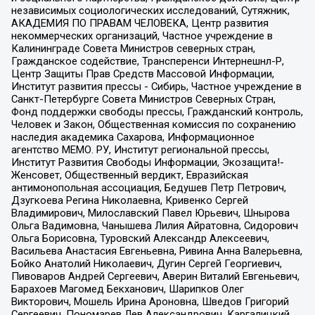
независимых социологических исследований, Сутяжник,
АКАДЕМИЯ ПО ПРАВАМ ЧЕЛОВЕКА, Центр развития
некоммерческих организаций, Частное учреждение в
Калининграде Совета Министров северных стран,
Гражданское содействие, Трансперенси Интернешнл-Р,
Центр Защиты Прав Средств Массовой Информации,
Институт развития прессы - Сибирь, Частное учреждение в
Санкт-Петербурге Совета Министров Северных Стран,
Фонд поддержки свободы прессы, Гражданский контроль,
Человек и Закон, Общественная комиссия по сохранению
наследия академика Сахарова, Информационное
агентство МЕМО. РУ, Институт региональной прессы,
Институт Развития Свободы Информации, Экозащита!-
Женсовет, Общественный вердикт, Евразийская
антимонопольная ассоциация, Бедушев Петр Петрович,
Дзугкоева Регина Николаевна, Кривенко Сергей
Владимирович, Милославский Павел Юрьевич, Шнырова
Ольга Вадимовна, Чанышева Лилия Айратовна, Сидорович
Ольга Борисовна, Туровский Александр Алексеевич,
Васильева Анастасия Евгеньевна, Ривина Анна Валерьевна,
Бойко Анатолий Николаевич, Дугин Сергей Георгиевич,
Пивоваров Андрей Сергеевич, Аверин Виталий Евгеньевич,
Барахоев Магомед Бекханович, Шарипков Олег
Викторович, Мошель Ирина Ароновна, Шведов Григорий
Сергеевич, Пономарев Лев Александрович, Каргалицкий