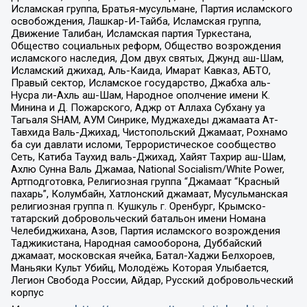
Исламская группа, Братья-мусульмане, Партия исламского
освобождения, Лашкар-И-Тайба, Исламская группа,
Движение Талибан, Исламская партия Туркестана,
Общество социальных реформ, Общество возрождения
исламского наследия, Дом двух святых, Джунд аш-Шам,
Исламский джихад, Аль-Каида, Имарат Кавказ, АБТО,
Правый сектор, Исламское государство, Джабха аль-
Нусра ли-Ахль аш-Шам, Народное ополчение имени К.
Минина и Д. Пожарского, Аджр от Аллаха Субхану уа
Тагьаля SHAM, АУМ Синрике, Муджахеды джамаата Ат-
Тавхида Валь-Джихад, Чистопольский Джамаат, Рохнамо
ба суи давлати исломи, Террористическое сообщество
Сеть, Катиба Таухид валь-Джихад, Хайят Тахрир аш-Шам,
Ахлю Сунна Валь Джамаа, National Socialism/White Power,
Артподготовка, Религиозная группа “Джамаат “Красный
пахарь”, Колумбайн, Хатлонский джамаат, Мусульманская
религиозная группа п. Кушкуль г. Оренбург, Крымско-
татарский добровольческий батальон имени Номана
Челебиджихана, Азов, Партия исламского возрождения
Таджикистана, Народная самооборона, Дуббайский
джамаат, московская ячейка, Батал-Хаджи Белхороев,
Маньяки Культ Убийц, Молодёжь Которая Улыбается,
Легион Свобода России, Айдар, Русский добровольческий
корпус