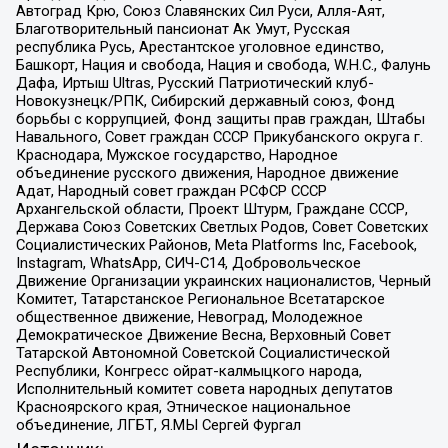
Автоград Крю, Союз Славянских Сил Руси, Алля-Аят,
Благотворительный пансионат Ак Умут, Русская
республика Русь, Арестантское уголовное единство,
Башкорт, Нация и свобода, Нация и свобода, W.H.С., Фалунь
Дафа, Иртыш Ultras, Русский Патриотический клуб-
Новокузнецк/РПК, Сибирский державный союз, Фонд
борьбы с коррупцией, Фонд защиты прав граждан, Штабы
Навального, Совет граждан СССР Прикубанского округа г.
Краснодара, Мужское государство, Народное
объединение русского движения, Народное движение
Адат, Народный совет граждан РСФСР СССР
Архангельской области, Проект Штурм, Граждане СССР,
Держава Союз Советских Светлых Родов, Совет Советских
Социалистических Районов, Meta Platforms Inc, Facebook,
Instagram, WhatsApp, СИЧ-С14, Добровольческое
Движение Организации украинских националистов, Черный
Комитет, Татарстанское Региональное Всетатарское
общественное движение, Невоград, Молодежное
Демократическое Движение Весна, Верховный Совет
Татарской Автономной Советской Социалистической
Республики, Конгресс ойрат-калмыцкого народа,
Исполнительный комитет совета народных депутатов
Красноярского края, Этническое национальное
объединение, ЛГБТ, Я.МЫ Сергей Фургал