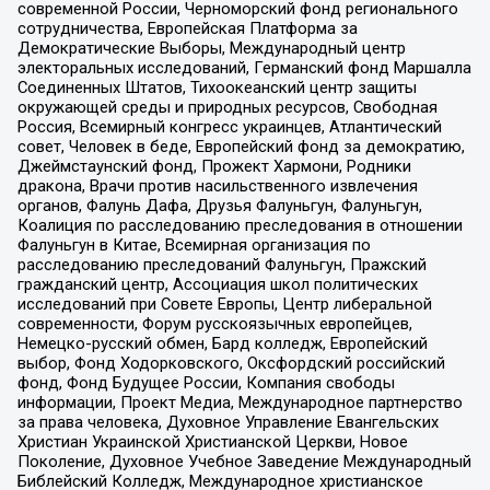
современной России, Черноморский фонд регионального
сотрудничества, Европейская Платформа за
Демократические Выборы, Международный центр
электоральных исследований, Германский фонд Маршалла
Соединенных Штатов, Тихоокеанский центр защиты
окружающей среды и природных ресурсов, Свободная
Россия, Всемирный конгресс украинцев, Атлантический
совет, Человек в беде, Европейский фонд за демократию,
Джеймстаунский фонд, Прожект Хармони, Родники
дракона, Врачи против насильственного извлечения
органов, Фалунь Дафа, Друзья Фалуньгун, Фалуньгун,
Коалиция по расследованию преследования в отношении
Фалуньгун в Китае, Всемирная организация по
расследованию преследований Фалуньгун, Пражский
гражданский центр, Ассоциация школ политических
исследований при Совете Европы, Центр либеральной
современности, Форум русскоязычных европейцев,
Немецко-русский обмен, Бард колледж, Европейский
выбор, Фонд Ходорковского, Оксфордский российский
фонд, Фонд Будущее России, Компания свободы
информации, Проект Медиа, Международное партнерство
за права человека, Духовное Управление Евангельских
Христиан Украинской Христианской Церкви, Новое
Поколение, Духовное Учебное Заведение Международный
Библейский Колледж, Международное христианское