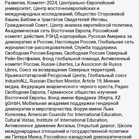
Развития, Комитет-2024, Центрально-Европейский
университет, Центр восточноевропейских и
международных исследований, Общество Сторожевой
башни, Библии и трактатов Свидетелей Иеговы,
Гражданский Совет, Центр анализа европейской политики,
Академическая сеть Восточная Европа, Российский
комитет действия, РЭНД корпорейшн, Русская Америка за
демократию в России, Настоящая Россия, Глобальная сеть
журналистов-расследователей, Служба поддержки,
Свободная Россия Берлин, Свободная Россия Северный
Рейн-Вестфалия, Фонд глобальной помощи, Антивоенный
комитет России, Russie-Libertes, La Asocicion de Rusos
Libres, Союз за возвращение Северных территорий,
Крымскотатарский Ресурсный Центр, Глобальный союз
IndustriALL, Russian Election Monitor, Article 19, Мнение
медиа, Федерация анархического черного креста, Радио
Свободная Европа, Германское общество изучения
Восточной Европы, Фонд имени Фридриха Эберта, XZ
gGmbH, Мобильная академия поддержки гендерной
демократии и миротворчества, Форум имени Льва
Копелева, American Councils for International Education,
Cultural Vistas, Institute of International Education,
Антивоенное движение Антальи, Открытый диалог, Школа
международных отношений и государственной политики
им Питера Мунка, Российско-канадский демократический