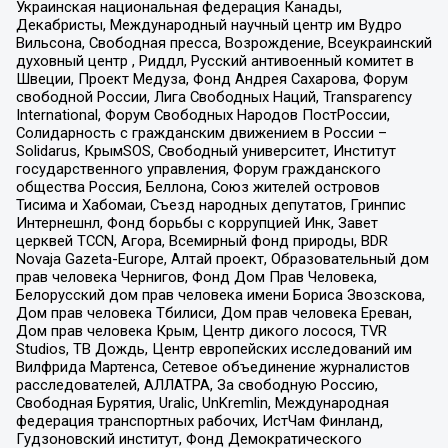
Украинская национальная федерация Канады,
Декабристы, Международный научный центр им Вудро
Вильсона, Свободная пресса, Возрождение, Всеукраинский
духовный центр , Риддл, Русский антивоенный комитет в
Швеции, Проект Медуза, Фонд Андрея Сахарова, Форум
свободной России, Лига Свободных Наций, Transparеncy
International, Форум Свободных Народов ПостРоссии,
Солидарность с гражданским движением в России –
Solidarus, КрымSOS, Свободный университет, Институт
государственного управления, Форум гражданского
общества Россия, Беллона, Союз жителей островов
Тисима и Хабомаи, Съезд народных депутатов, Гринпис
Интернешнл, Фонд борьбы с коррупцией Инк, Завет
церквей TCCN, Агора, Всемирный фонд природы, BDR
Novaja Gazeta-Europe, Алтай проект, Образовательный дом
прав человека Чернигов, Фонд Дом Прав Человека,
Белорусский дом прав человека имени Бориса Звозскова,
Дом прав человека Тбилиси, Дом прав человека Ереван,
Дом прав человека Крым, Центр дикого лосося, TVR
Studios, ТВ Дождь, Центр европейских исследований им
Вилфрида Мартенса, Сетевое объединение журналистов
расследователей, АЛЛАТРА, За свободную Россию,
Свободная Бурятия, Uralic, UnKremlin, Международная
федерация транспортных рабочих, ИстЧам Финланд,
Гудзоновский институт, Фонд Демократического