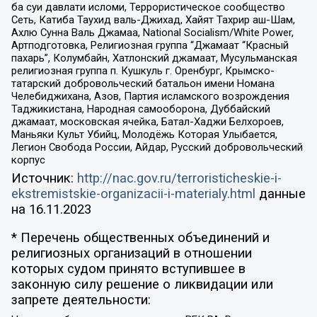
ба суи давлати исломи, Террористическое сообщество
Сеть, Катиба Таухид валь-Джихад, Хайят Тахрир аш-Шам,
Ахлю Сунна Валь Джамаа, National Socialism/White Power,
Артподготовка, Религиозная группа “Джамаат “Красный
пахарь”, Колумбайн, Хатлонский джамаат, Мусульманская
религиозная группа п. Кушкуль г. Оренбург, Крымско-
татарский добровольческий батальон имени Номана
Челебиджихана, Азов, Партия исламского возрождения
Таджикистана, Народная самооборона, Дуббайский
джамаат, московская ячейка, Батал-Хаджи Белхороев,
Маньяки Культ Убийц, Молодёжь Которая Улыбается,
Легион Свобода России, Айдар, Русский добровольческий
корпус
Источник:
http://nac.gov.ru/terroristicheskie-i-
ekstremistskie-organizacii-i-materialy.html
данные
на
16.11.2023
* Перечень общественных объединений и
религиозных организаций в отношении
которых судом принято вступившее в
законную силу решение о ликвидации или
запрете деятельности: