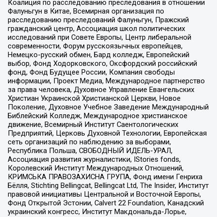
Коалиция по расследованию преследования в отношении
Фалуньгун в Китае, Всемирная организация по
расследованию преследований Фалуньгун, Пражский
гражданский центр, Ассоциация школ политических
исследований при Совете Европы, Центр либеральной
современности, Форум русскоязычных европейцев,
Немецко-русский обмен, Бард колледж, Европейский
выбор, Фонд Ходорковского, Оксфордский российский
фонд, Фонд Будущее России, Компания свободы
информации, Проект Медиа, Международное партнерство
за права человека, Духовное Управление Евангельских
Христиан Украинской Христианской Церкви, Новое
Поколение, Духовное Учебное Заведение Международный
Библейский Колледж, Международное христианское
движение, Всемирный Институт Саентологических
Предприятий, Церковь Духовной Технологии, Европейская
сеть организаций по наблюдению за выборами,
Республика Польша, СВОБОДНЫЙ ИДЕЛЬ-УРАЛ,
Ассоциация развития журналистики, IStories fonds,
Королевский Институт Международных Отношений,
КРИМСЬКА ПРАВОЗАХИСНА ГРУПА, Фонд имени Генриха
Бёлля, Stichting Bellingcat, Bellingcat Ltd, The Insider, Институт
правовой инициативы Центральной и Восточной Европы,
Фонд Открытой Эстонии, Calvert 22 Foundation, Канадский
украинский конгресс, Институт Макдональда-Лорье,