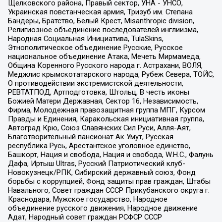
Щелковского района, Правый сектор, УНА - УНСО,
Украинская повстанческая армия, Тризуб им. Степана
Бандеры, Братство, Белый Крест, Misanthropic division,
Религиозное объединение последователей инглиизма,
Народная Социальная Инициатива, TulaSkins,
Этнополитическое объединение Русские, Русское
национальное объединение Атака, Мечеть Мирмамеда,
Община Коренного Русского народа г. Астрахани, ВОЛЯ,
Меджлис крымскотатарского народа, Рубеж Севера, ТОЙС,
О противодействии экстремистской деятельности,
РЕВТАТПОД, Артподготовка, Штольц, В честь иконы
Божией Матери Державная, Сектор 16, Независимость,
Фирма, Молодежная правозащитная группа МПГ, Курсом
Правды и Единения, Каракольская инициативная группа,
Автоград Крю, Союз Славянских Сил Руси, Алля-Аят,
Благотворительный пансионат Ак Умут, Русская
республика Русь, Арестантское уголовное единство,
Башкорт, Нация и свобода, Нация и свобода, W.H.С., Фалунь
Дафа, Иртыш Ultras, Русский Патриотический клуб-
Новокузнецк/РПК, Сибирский державный союз, Фонд
борьбы с коррупцией, Фонд защиты прав граждан, Штабы
Навального, Совет граждан СССР Прикубанского округа г.
Краснодара, Мужское государство, Народное
объединение русского движения, Народное движение
Адат, Народный совет граждан РСФСР СССР