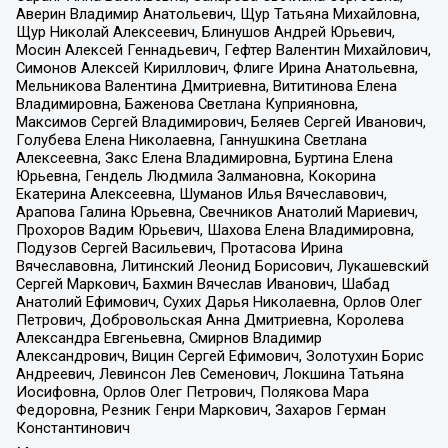
Аверин Владимир Анатольевич, Щур Татьяна Михайловна,
Щур Николай Алексеевич, Блинушов Андрей Юрьевич,
Мосин Алексей Геннадьевич, Гефтер Валентин Михайлович,
Симонов Алексей Кириллович, Флиге Ирина Анатольевна,
Мельникова Валентина Дмитриевна, Вититинова Елена
Владимировна, Баженова Светлана Куприяновна,
Максимов Сергей Владимирович, Беляев Сергей Иванович,
Голубева Елена Николаевна, Ганнушкина Светлана
Алексеевна, Закс Елена Владимировна, Буртина Елена
Юрьевна, Гендель Людмила Залмановна, Кокорина
Екатерина Алексеевна, Шуманов Илья Вячеславович,
Арапова Галина Юрьевна, Свечников Анатолий Мариевич,
Прохоров Вадим Юрьевич, Шахова Елена Владимировна,
Подузов Сергей Васильевич, Протасова Ирина
Вячеславовна, Литинский Леонид Борисович, Лукашевский
Сергей Маркович, Бахмин Вячеслав Иванович, Шабад
Анатолий Ефимович, Сухих Дарья Николаевна, Орлов Олег
Петрович, Добровольская Анна Дмитриевна, Королева
Александра Евгеньевна, Смирнов Владимир
Александрович, Вицин Сергей Ефимович, Золотухин Борис
Андреевич, Левинсон Лев Семенович, Локшина Татьяна
Иосифовна, Орлов Олег Петрович, Полякова Мара
Федоровна, Резник Генри Маркович, Захаров Герман
Константинович