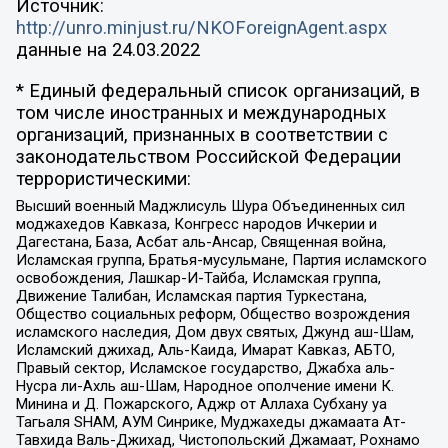
Источник:
http://unro.minjust.ru/NKOForeignAgent.aspx
данные на
24.03.2022
* Единый федеральный список организаций, в
том числе иностранных и международных
организаций, признанных в соответствии с
законодательством Российской Федерации
террористическими:
Высший военный Маджлисуль Шура Объединенных сил
моджахедов Кавказа, Конгресс народов Ичкерии и
Дагестана, База, Асбат аль-Ансар, Священная война,
Исламская группа, Братья-мусульмане, Партия исламского
освобождения, Лашкар-И-Тайба, Исламская группа,
Движение Талибан, Исламская партия Туркестана,
Общество социальных реформ, Общество возрождения
исламского наследия, Дом двух святых, Джунд аш-Шам,
Исламский джихад, Аль-Каида, Имарат Кавказ, АБТО,
Правый сектор, Исламское государство, Джабха аль-
Нусра ли-Ахль аш-Шам, Народное ополчение имени К.
Минина и Д. Пожарского, Аджр от Аллаха Субхану уа
Тагьаля SHAM, АУМ Синрике, Муджахеды джамаата Ат-
Тавхида Валь-Джихад, Чистопольский Джамаат, Рохнамо