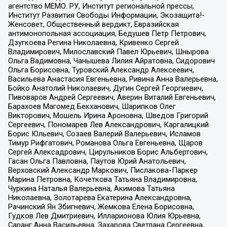
агентство МЕМО. РУ, Институт региональной прессы,
Институт Развития Свободы Информации, Экозащита!-
Женсовет, Общественный вердикт, Евразийская
антимонопольная ассоциация, Бедушев Петр Петрович,
Дзугкоева Регина Николаевна, Кривенко Сергей
Владимирович, Милославский Павел Юрьевич, Шнырова
Ольга Вадимовна, Чанышева Лилия Айратовна, Сидорович
Ольга Борисовна, Туровский Александр Алексеевич,
Васильева Анастасия Евгеньевна, Ривина Анна Валерьевна,
Бойко Анатолий Николаевич, Дугин Сергей Георгиевич,
Пивоваров Андрей Сергеевич, Аверин Виталий Евгеньевич,
Барахоев Магомед Бекханович, Шарипков Олег
Викторович, Мошель Ирина Ароновна, Шведов Григорий
Сергеевич, Пономарев Лев Александрович, Каргалицкий
Борис Юльевич, Созаев Валерий Валерьевич, Исламов
Тимур Рифгатович, Романова Ольга Евгеньевна, Щаров
Сергей Алексадрович, Цирульников Борис Альбертович,
Гасан Ольга Павловна, Паутов Юрий Анатольевич,
Верховский Александр Маркович, Пислакова-Паркер
Марина Петровна, Кочеткова Татьяна Владимировна,
Чуркина Наталья Валерьевна, Акимова Татьяна
Николаевна, Золотарева Екатерина Александровна,
Рачинский Ян Збигневич, Жемкова Елена Борисовна,
Гудков Лев Дмитриевич, Илларионова Юлия Юрьевна,
Саранг Анна Васильевна, Захарова Светлана Сергеевна,