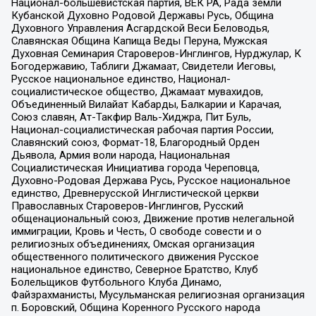
Национал-большевистская партия, ВЕК РА, Рада земли
Кубанской Духовно Родовой Державы Русь, Община
Духовного Управления Асгардской Веси Беловодья,
Славянская Община Капища Веды Перуна, Мужская
Духовная Семинария Староверов-Инглингов, Нурджулар, К
Богодержавию, Таблиги Джамаат, Свидетели Иеговы,
Русское национальное единство, Национал-
социалистическое общество, Джамаат мувахидов,
Объединенный Вилайат Кабарды, Балкарии и Карачая,
Союз славян, Ат-Такфир Валь-Хиджра, Пит Буль,
Национал-социалистическая рабочая партия России,
Славянский союз, Формат-18, Благородный Орден
Дьявола, Армия воли народа, Национальная
Социалистическая Инициатива города Череповца,
Духовно-Родовая Держава Русь, Русское национальное
единство, Древнерусской Инглистической церкви
Православных Староверов-Инглингов, Русский
общенациональный союз, Движение против нелегальной
иммиграции, Кровь и Честь, О свободе совести и о
религиозных объединениях, Омская организация
общественного политического движения Русское
национальное единство, Северное Братство, Клуб
Болельщиков Футбольного Клуба Динамо,
Файзрахманисты, Мусульманская религиозная организация
п. Боровский, Община Коренного Русского народа